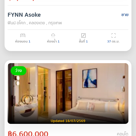
FYNN Asoke
ขาย
ฟินน์ อโศก , คลองเตย , กรุงเทพ
ห้องนอน
1
ห้องน้ำ
1
ชั้นที่
1
37
ตร.ม.
ว่าง
Updated 18/07/2569
฿6,600,000
คอนโด