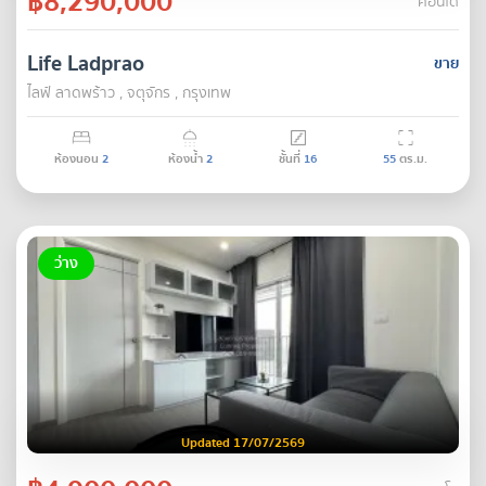
฿8,290,000
คอนโด
Life Ladprao
ขาย
ไลฟ์ ลาดพร้าว , จตุจักร , กรุงเทพ
ห้องนอน
2
ห้องน้ำ
2
ชั้นที่
16
55
ตร.ม.
ว่าง
Updated 17/07/2569