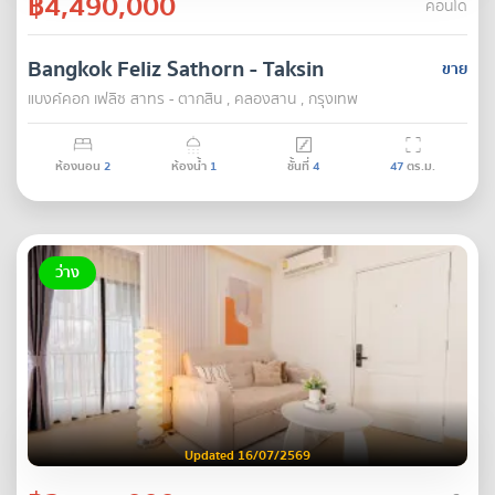
฿4,490,000
คอนโด
Bangkok Feliz Sathorn - Taksin
ขาย
แบงค์คอก เฟลิซ สาทร - ตากสิน , คลองสาน , กรุงเทพ
ห้องนอน
2
ห้องน้ำ
1
ชั้นที่
4
47
ตร.ม.
ว่าง
Updated 16/07/2569