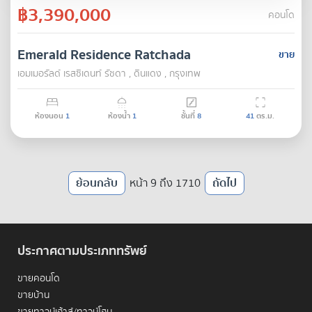
฿3,390,000
คอนโด
Emerald Residence Ratchada
ขาย
เอมเมอรัลด์ เรสซิเดนท์ รัชดา , ดินแดง , กรุงเทพ
ห้องนอน
1
ห้องน้ำ
1
ชั้นที่
8
41
ตร.ม.
ย้อนกลับ
หน้า 9 ถึง 1710
ถัดไป
ประกาศตามประเภททรัพย์
ขายคอนโด
ขายบ้าน