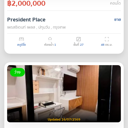
฿2,000,000
คอนโด
President Place
ขาย
เพรสซิเดนท์ เพลส , ปทุมวัน , กรุงเทพ
สตูดิโอ
ห้องน้ำ
1
ชั้นที่
27
48
ตร.ม.
ว่าง
Updated 16/07/2569