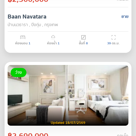
Baan Navatara
ขาย
บ้านนวธารา , บึงกุ่ม , กรุงเทพ
ห้องนอน
1
ห้องน้ำ
1
ชั้นที่
8
39
ตร.ม.
ว่าง
Updated 18/07/2569
฿2,690,000