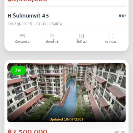
H Sukhumvit 43
ขาย
เอช สุขุมวิท 43 , วัฒนา , กรุงเทพ
ห้องนอน
1
ห้องน้ำ
1
ชั้นที่
27
43
ตร.ม.
ว่าง
Updated 18/07/2569
฿2,500,000
คอนโด