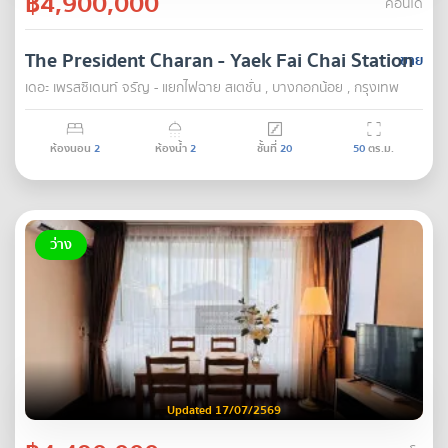
฿4,900,000
คอนโด
The President Charan - Yaek Fai Chai Station
ขาย
เดอะ เพรสซิเดนท์ จรัญ - แยกไฟฉาย สเตชั่น , บางกอกน้อย , กรุงเทพ
ห้องนอน
2
ห้องน้ำ
2
ชั้นที่
20
50
ตร.ม.
ว่าง
Updated 17/07/2569