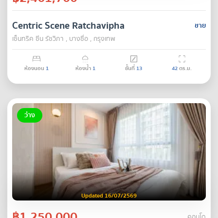
Centric Scene Ratchavipha
ขาย
เซ็นทริค ซีน รัชวิภา , บางซื่อ , กรุงเทพ
ห้องนอน
1
ห้องน้ำ
1
ชั้นที่
13
42
ตร.ม.
ว่าง
Updated 16/07/2569
฿1,250,000
คอนโด