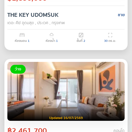
THE KEY UDOMSUK
ขาย
เดอะ คีย์ อุดมสุข , ประเวศ , กรุงเทพ
ห้องนอน
1
ห้องน้ำ
1
ชั้นที่
2
30
ตร.ม.
ว่าง
Updated 16/07/2569
฿2,461,700
คอนโด