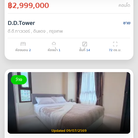
฿2,999,000
คอนโด
D.D.Tower
ขาย
ดี.ดี.ทาวเวอร์ , ดินแดง , กรุงเทพ
ห้องนอน
2
ห้องน้ำ
1
ชั้นที่
14
72
ตร.ม.
ว่าง
Updated 09/07/2569