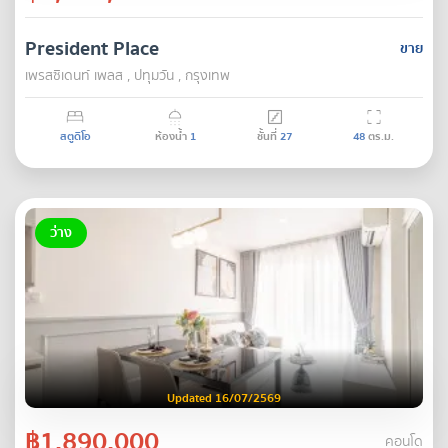
President Place
ขาย
เพรสซิเดนท์ เพลส , ปทุมวัน , กรุงเทพ
สตูดิโอ
ห้องน้ำ
1
ชั้นที่
27
48
ตร.ม.
ว่าง
Updated 16/07/2569
฿1,890,000
คอนโด