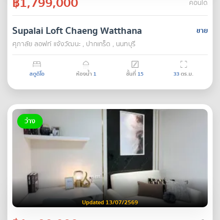
฿1,799,000
คอนโด
Supalai Loft Chaeng Watthana
ขาย
ศุภาลัย ลอฟท์ แจ้งวัฒนะ , ปากเกร็ด , นนทบุรี
สตูดิโอ
ห้องน้ำ
1
ชั้นที่
15
33
ตร.ม.
ว่าง
Updated 13/07/2569