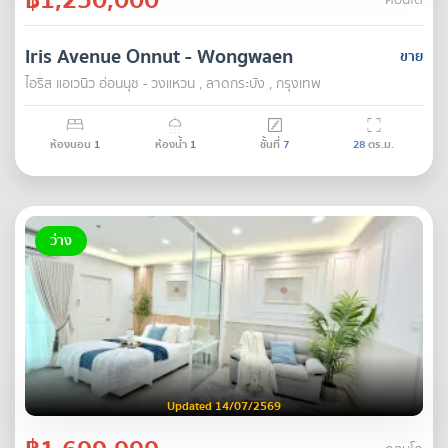
คอนโด
Iris Avenue Onnut - Wongwaen
ขาย
ไอริส แอเวนิว อ่อนนุช - วงแหวน , ลาดกระบัง , กรุงเทพ
ห้องนอน
1
ห้องน้ำ
1
ชั้นที่
7
28
ตร.ม.
ว่าง
Updated 14/07/2569