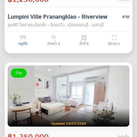
Lumpini Ville Pranangklao - Riverview
ขาย
ลุมพินี วิลล์ พระนั่งเกล้า - ริเวอร์วิว , เมืองนนทบุรี , นนทบุรี
สตูดิโอ
ห้องน้ำ
1
ชั้นที่
3
23
ตร.ม.
ว่าง
Updated 14/07/2569
฿1,250,000