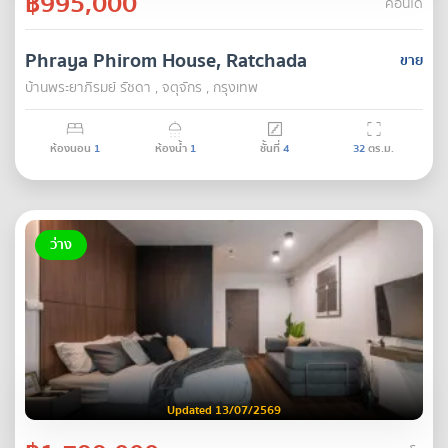
฿995,000
คอนโด
Phraya Phirom House, Ratchada
ขาย
บ้านพระยาภิรมย์ รัชดา , จตุจักร , กรุงเทพ
ห้องนอน
1
ห้องน้ำ
1
ชั้นที่
4
32
ตร.ม.
ว่าง
Updated 13/07/2569