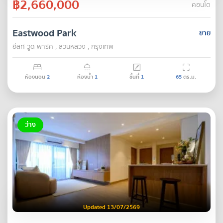
฿2,660,000
คอนโด
Eastwood Park
ขาย
อีสท์ วูด พาร์ค , สวนหลวง , กรุงเทพ
ห้องนอน
2
ห้องน้ำ
1
ชั้นที่
1
65
ตร.ม.
ว่าง
Updated 13/07/2569