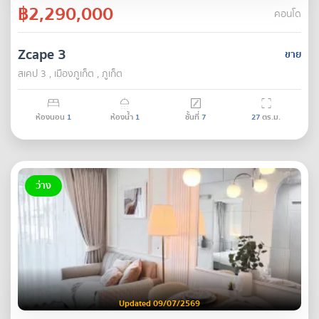
฿2,290,000
คอนโด
Zcape 3
ขาย
สเคป 3 , เมืองภูเก็ต , ภูเก็ต
ห้องนอน
1
ห้องน้ำ
1
ชั้นที่
7
27
ตร.ม.
ว่าง
Updated 09/07/2569