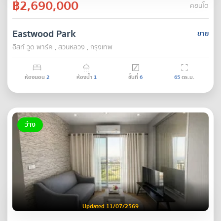
฿2,690,000
คอนโด
Eastwood Park
ขาย
อีสท์ วูด พาร์ค , สวนหลวง , กรุงเทพ
ห้องนอน
2
ห้องน้ำ
1
ชั้นที่
6
65
ตร.ม.
ว่าง
Updated 11/07/2569