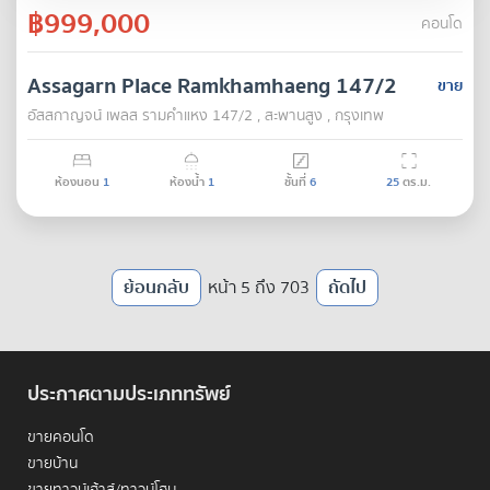
฿999,000
คอนโด
Assagarn Place Ramkhamhaeng 147/2
ขาย
อัสสกาญจน์ เพลส รามคำแหง 147/2 , สะพานสูง , กรุงเทพ
ห้องนอน
1
ห้องน้ำ
1
ชั้นที่
6
25
ตร.ม.
ย้อนกลับ
หน้า 5 ถึง 703
ถัดไป
ประกาศตามประเภททรัพย์
ขายคอนโด
ขายบ้าน