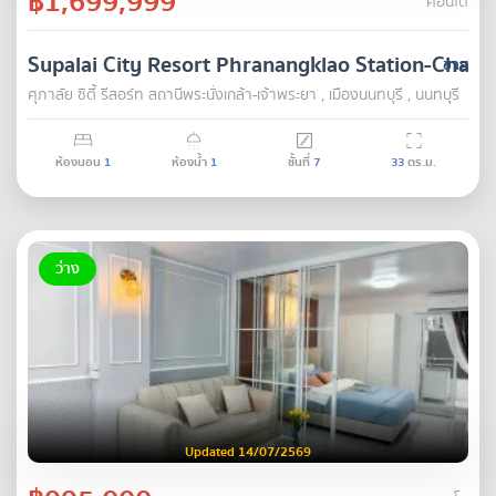
฿1,699,999
คอนโด
Supalai City Resort Phranangklao Station-Chao
ขาย
ศุภาลัย ซิตี้ รีสอร์ท สถานีพระนั่งเกล้า-เจ้าพระยา , เมืองนนทบุรี , นนทบุรี
ห้องนอน
1
ห้องน้ำ
1
ชั้นที่
7
33
ตร.ม.
ว่าง
Updated 14/07/2569