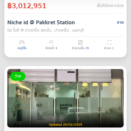
฿3,012,951
พื้นที่เชิงพาณิชย์
Niche id @ Pakkret Station
ขาย
นิช ไอดี @ ปากเกร็ด สเตชั่น , ปากเกร็ด , นนทบุรี
สตูดิโอ
ห้องน้ำ
1
จำนวนชั้น
35
0
ตร.ว.
ว่าง
Updated 26/02/2569