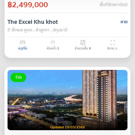
฿2,499,000
พื้นที่เชิงพาณิชย์
The Excel Khu khot
ขาย
ดิ เอ็กเซล คูคต , ลำลูกกา , ปทุมธานี
สตูดิโอ
ห้องน้ำ
1
จำนวนชั้น
8
0
ตร.ว.
ว่าง
Updated 19/03/2569