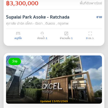
฿3,300,000
พื้นที่เชิงพาณิชย์
Supalai Park Asoke - Ratchada
ขาย
ศุภาลัย ปาร์ค อโศก - รัชดา , ดินแดง , กรุงเทพ
สตูดิโอ
ห้องน้ำ
1
จำนวนชั้น
1
0
ตร.ว.
ว่าง
Updated 13/05/2569