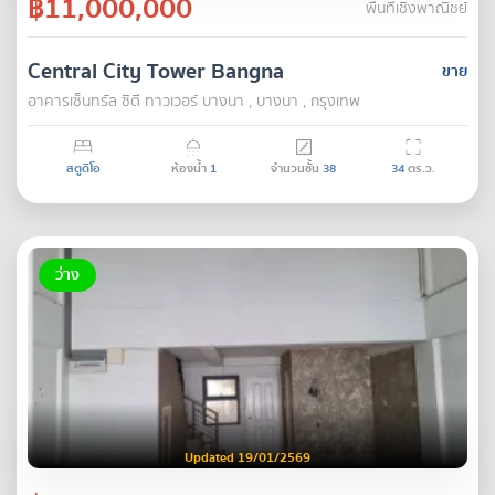
฿11,000,000
พื้นที่เชิงพาณิชย์
Central City Tower Bangna
ขาย
อาคารเซ็นทรัล ซิตี ทาวเวอร์ บางนา , บางนา , กรุงเทพ
สตูดิโอ
ห้องน้ำ
1
จำนวนชั้น
38
34
ตร.ว.
ว่าง
Updated 19/01/2569