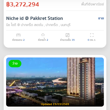
฿3,272,294
พื้นที่เชิงพาณิชย์
Niche id @ Pakkret Station
ขาย
นิช ไอดี @ ปากเกร็ด สเตชั่น , ปากเกร็ด , นนทบุรี
ห้องนอน
2
ห้องน้ำ
2
จำนวนชั้น
35
0
ตร.ว.
ว่าง
Updated 19/03/2569