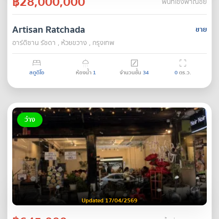
฿28,000,000
พื้นที่เชิงพาณิชย์
Artisan Ratchada
ขาย
อาร์ติซาน รัชดา , ห้วยขวาง , กรุงเทพ
สตูดิโอ
ห้องน้ำ
1
จำนวนชั้น
34
0
ตร.ว.
ว่าง
Updated 17/04/2569