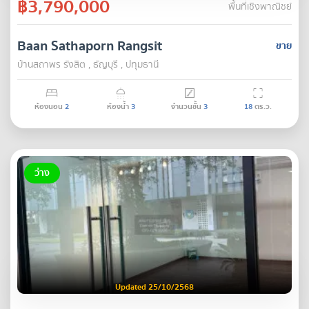
฿3,790,000
พื้นที่เชิงพาณิชย์
Baan Sathaporn Rangsit
ขาย
บ้านสถาพร รังสิต , ธัญบุรี , ปทุมธานี
ห้องนอน
2
ห้องน้ำ
3
จำนวนชั้น
3
18
ตร.ว.
ว่าง
Updated 25/10/2568