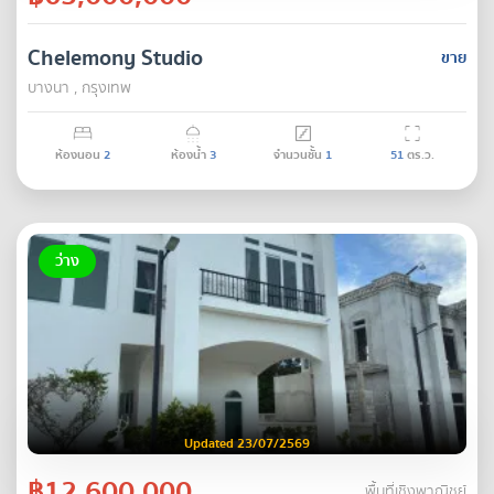
Chelemony Studio
ขาย
บางนา , กรุงเทพ
ห้องนอน
2
ห้องน้ำ
3
จำนวนชั้น
1
51
ตร.ว.
ว่าง
Updated 23/07/2569
฿12,600,000
พื้นที่เชิงพาณิชย์