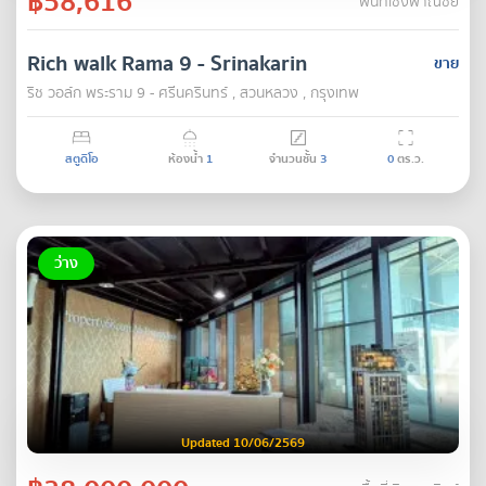
฿58,616
พื้นที่เชิงพาณิชย์
Rich walk Rama 9 - Srinakarin
ขาย
ริช วอล์ก พระราม 9 - ศรีนครินทร์ , สวนหลวง , กรุงเทพ
สตูดิโอ
ห้องน้ำ
1
จำนวนชั้น
3
0
ตร.ว.
ว่าง
Updated 10/06/2569