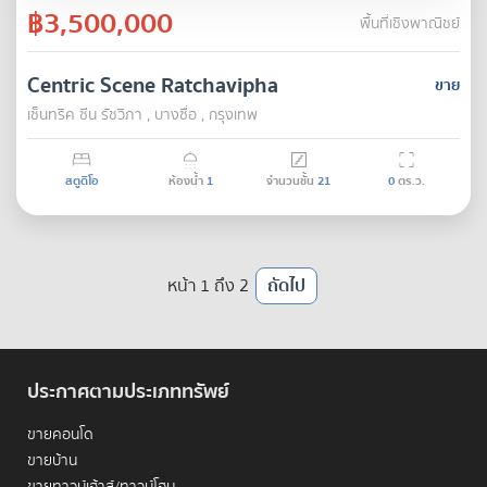
฿3,500,000
พื้นที่เชิงพาณิชย์
Centric Scene Ratchavipha
ขาย
เซ็นทริค ซีน รัชวิภา , บางซื่อ , กรุงเทพ
สตูดิโอ
ห้องน้ำ
1
จำนวนชั้น
21
0
ตร.ว.
หน้า 1 ถึง 2
ถัดไป
ประกาศตามประเภททรัพย์
ขายคอนโด
ขายบ้าน