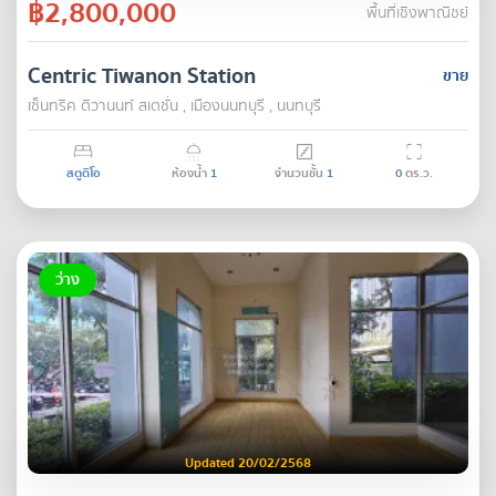
฿2,800,000
พื้นที่เชิงพาณิชย์
Centric Tiwanon Station
ขาย
เซ็นทริค ติวานนท์ สเตชั่น , เมืองนนทบุรี , นนทบุรี
สตูดิโอ
ห้องน้ำ
1
จำนวนชั้น
1
0
ตร.ว.
ว่าง
Updated 20/02/2568