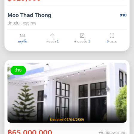
Moo Thad Thong
ขาย
ปทุมวัน , กรุงเทพ
สตูดิโอ
ห้องน้ำ
1
จำนวนชั้น
1
6
ตร.ว.
ว่าง
Updated 07/04/2569
฿65,000,000
พื้นที่เชิงพาณิชย์