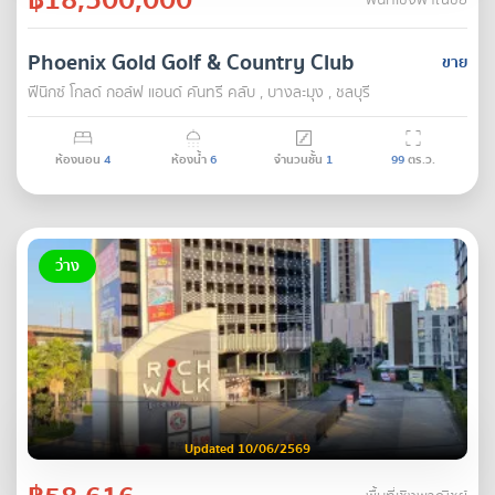
พื้นที่เชิงพาณิชย์
Phoenix Gold Golf & Country Club
ขาย
ฟีนิกซ์ โกลด์ กอล์ฟ แอนด์ คันทรี คลับ , บางละมุง , ชลบุรี
ห้องนอน
4
ห้องน้ำ
6
จำนวนชั้น
1
99
ตร.ว.
ว่าง
Updated 10/06/2569