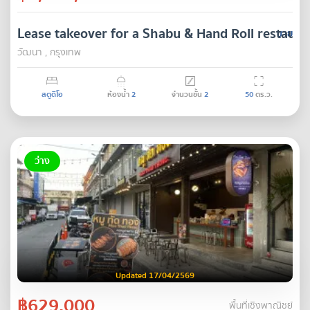
Lease takeover for a Shabu & Hand Roll restaur
ขาย
วัฒนา , กรุงเทพ
สตูดิโอ
ห้องน้ำ
2
จำนวนชั้น
2
50
ตร.ว.
ว่าง
Updated 17/04/2569
฿629,000
พื้นที่เชิงพาณิชย์