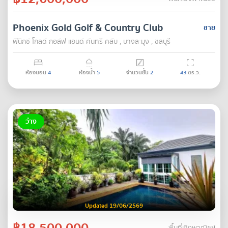
Phoenix Gold Golf & Country Club
ขาย
ฟีนิกซ์ โกลด์ กอล์ฟ แอนด์ คันทรี คลับ , บางละมุง , ชลบุรี
ห้องนอน
4
ห้องน้ำ
5
จำนวนชั้น
2
43
ตร.ว.
ว่าง
Updated 19/06/2569
฿18,500,000