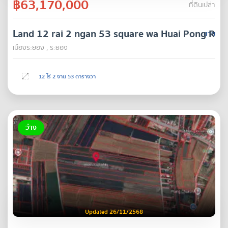
฿63,170,000
ที่ดินเปล่า
Land 12 rai 2 ngan 53 square wa Huai Pong Ray
ขาย
เมืองระยอง , ระยอง
12 ไร่ 2 งาน 53 ตารางวา
ว่าง
Updated 26/11/2568