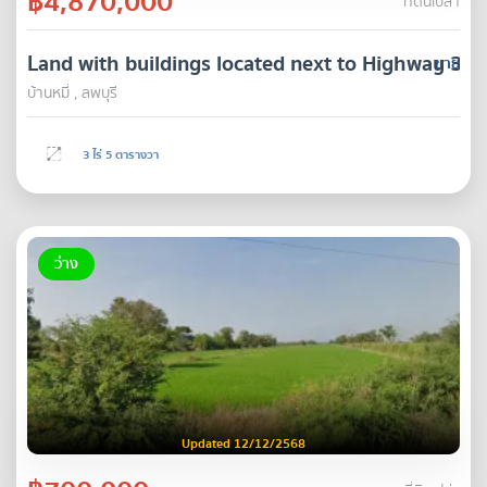
฿4,870,000
ที่ดินเปล่า
Land with buildings located next to Highway 30
ขาย
บ้านหมี่ , ลพบุรี
3 ไร่ 5 ตารางวา
ว่าง
Updated 12/12/2568