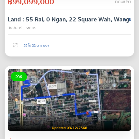
฿99,099,000
ที่ดินเปล่า
Land : 55 Rai, 0 Ngan, 22 Square Wah, Wang Cha
ขาย
วังจันทร์ , ระยอง
55 ไร่ 22 ตารางวา
ว่าง
Updated 03/12/2568