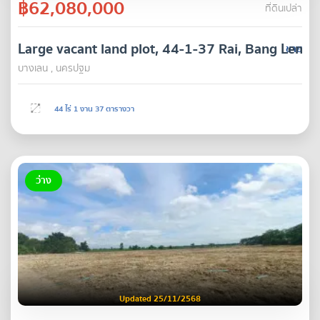
฿62,080,000
ที่ดินเปล่า
Large vacant land plot, 44-1-37 Rai, Bang Len D
ขาย
บางเลน , นครปฐม
44 ไร่ 1 งาน 37 ตารางวา
ว่าง
Updated 25/11/2568