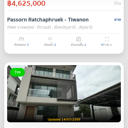
฿4,625,000
บ้าน
Passorn Ratchaphruek - Tiwanon
ขาย
ภัสสร ราชพฤกษ์ - ติวานนท์ , เมืองปทุมธานี , ปทุมธานี
ห้องนอน
3
ห้องน้ำ
2
จำนวนชั้น
2
67
ตร.ว.
ว่าง
Updated 14/07/2569