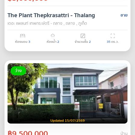
The Plant Thepkrasattri - Thalang
ขาย
เดอะ แพลนท์ เทพกระษัตรี - ถลาง , ถลาง , ภูเก็ต
ห้องนอน
3
ห้องน้ำ
2
จำนวนชั้น
2
35
ตร.ว.
ว่าง
Updated 15/07/2569
฿9,500,000
บ้าน