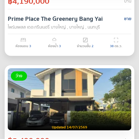
฿4,190,000
บ้าน
Prime Place The Greenery Bang Yai
ขาย
ไพร์มเพลส เดอะกรีนเนอรี่ บางใหญ่ , บางใหญ่ , นนทบุรี
ห้องนอน
3
ห้องน้ำ
3
จำนวนชั้น
2
38
ตร.ว.
ว่าง
Updated 14/07/2569