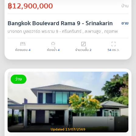
฿12,900,000
บ้าน
Bangkok Boulevard Rama 9 - Srinakarin
ขาย
บางกอก บูเลอวาร์ด พระราม 9 - ศรีนครินทร์ , สะพานสูง , กรุงเทพ
ห้องนอน
4
ห้องน้ำ
4
จำนวนชั้น
2
54
ตร.ว.
ว่าง
Updated 13/07/2569