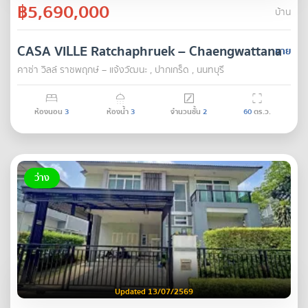
฿5,690,000
บ้าน
CASA VILLE Ratchaphruek – Chaengwattana
ขาย
คาซ่า วิลล์ ราชพฤกษ์ – แจ้งวัฒนะ , ปากเกร็ด , นนทบุรี
ห้องนอน
3
ห้องน้ำ
3
จำนวนชั้น
2
60
ตร.ว.
ว่าง
Updated 13/07/2569