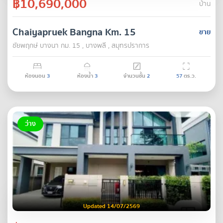
฿10,690,000
บ้าน
Chaiyapruek Bangna Km. 15
ขาย
ชัยพฤกษ์ บางนา กม. 15 , บางพลี , สมุทรปราการ
ห้องนอน
3
ห้องน้ำ
3
จำนวนชั้น
2
57
ตร.ว.
ว่าง
Updated 14/07/2569