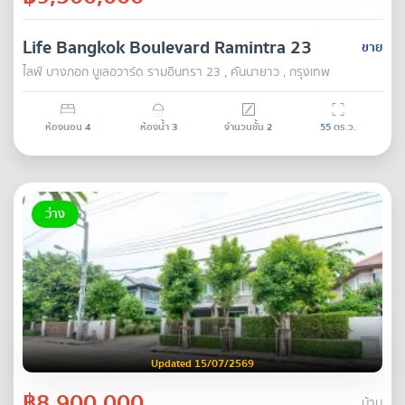
Life Bangkok Boulevard Ramintra 23
ขาย
ไลฟ์ บางกอก บูเลอวาร์ด รามอินทรา 23 , คันนายาว , กรุงเทพ
ห้องนอน
4
ห้องน้ำ
3
จำนวนชั้น
2
55
ตร.ว.
ว่าง
Updated 15/07/2569
฿8,900,000
บ้าน