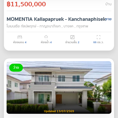
฿11,500,000
บ้าน
MOMENTIA Kallapapruek - Kanchanaphisek
ขาย
โมเมนเธีย กัลปพฤกษ์ - กาญจนาภิเษก , บางแค , กรุงเทพ
ห้องนอน
4
ห้องน้ำ
4
จำนวนชั้น
2
66
ตร.ว.
ว่าง
Updated 13/07/2569