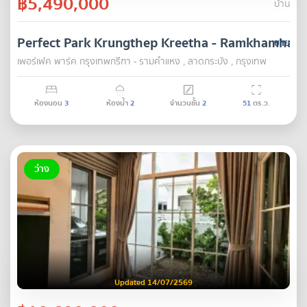
฿5,490,000
บ้าน
Perfect Park Krungthep Kreetha - Ramkhamhae
ขาย
เพอร์เฟค พาร์ค กรุงเทพกรีฑา - รามคำแหง , ลาดกระบัง , กรุงเทพ
ห้องนอน
3
ห้องน้ำ
2
จำนวนชั้น
2
51
ตร.ว.
ว่าง
Updated 14/07/2569