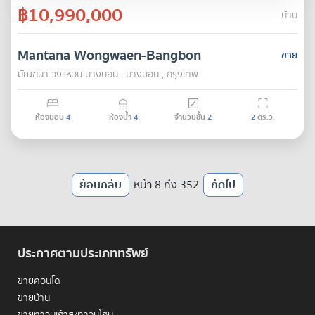
฿10,990,000
บ้าน
Mantana Wongwaen-Bangbon
ขาย
มัณฑนา วงแหวน-บางบอน , บางบอน , กรุงเทพ
ห้องนอน
4
ห้องน้ำ
4
จำนวนชั้น
2
2
ตร.ว.
ย้อนกลับ
หน้า 8 ถึง 352
ถัดไป
ประกาศตามประเภททรัพย์
ขายคอนโด
ขายบ้าน