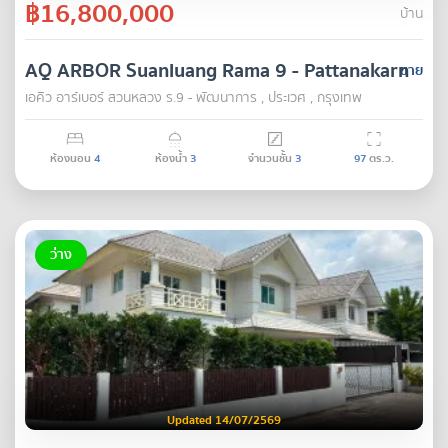
฿16,800,000
บ้าน
AQ ARBOR Suanluang Rama 9 - Pattanakarn
ขาย
เอคิว อาร์เบอร์ สวนหลวง ร.9 - พัฒนาการ , ประเวศ , กรุงเทพ
ห้องนอน
4
ห้องน้ำ
3
จำนวนชั้น
3
97
ตร.ว.
ว่าง
Updated 14/07/2569