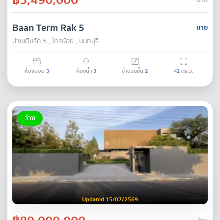
บ้าน
Baan Term Rak 5
ขาย
บ้านเติมรัก 5 , ไทรน้อย , นนทบุรี
ห้องนอน
3
ห้องน้ำ
3
จำนวนชั้น
2
42
ตร.ว.
ว่าง
Updated 15/07/2569