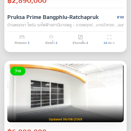
฿2,890,000
Pruksa Prime Bangphlu-Ratchapruk
ขาย
บ้านพฤกษา ไพร์ม รถไฟฟ้าสถานีบางพลู – ราชพฤกษ์ , บางบัวทอง , นนทบุรี
ห้องนอน
3
ห้องน้ำ
2
จำนวนชั้น
2
24
ตร.ว.
ว่าง
Updated 06/08/2569