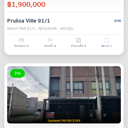
฿1,900,000
Pruksa Ville 91/1
ขาย
พฤกษาวิลล์ 91/1 , พุทธมณฑล , นครปฐม
ห้องนอน
3
ห้องน้ำ
2
จำนวนชั้น
2
20
ตร.ว.
ว่าง
Updated 06/08/2569