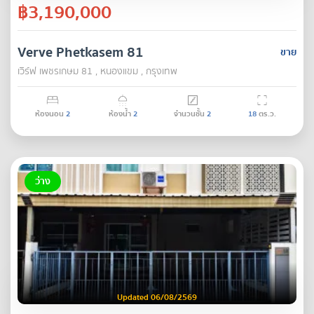
฿3,190,000
Verve Phetkasem 81
ขาย
เวิร์ฟ เพชรเกษม 81 , หนองแขม , กรุงเทพ
ห้องนอน
2
ห้องน้ำ
2
จำนวนชั้น
2
18
ตร.ว.
ว่าง
Updated 06/08/2569