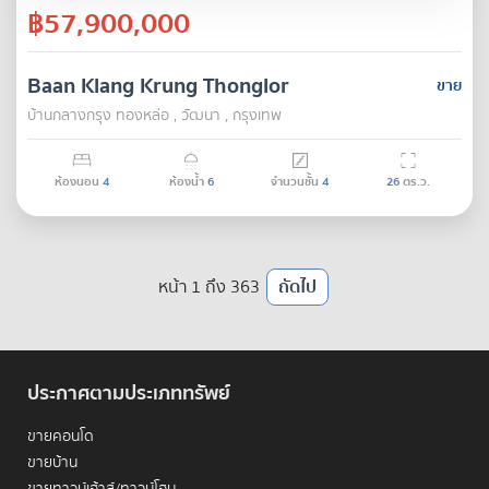
฿57,900,000
Baan Klang Krung Thonglor
ขาย
บ้านกลางกรุง ทองหล่อ , วัฒนา , กรุงเทพ
ห้องนอน
4
ห้องน้ำ
6
จำนวนชั้น
4
26
ตร.ว.
หน้า 1 ถึง 363
ถัดไป
ประกาศตามประเภททรัพย์
ขายคอนโด
ขายบ้าน