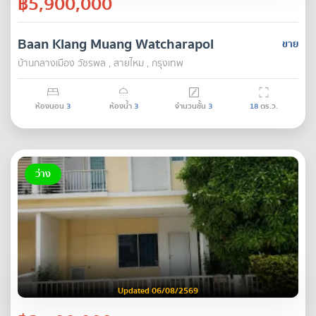
฿5,900,000
Baan Klang Muang Watcharapol
ขาย
บ้านกลางเมือง วัชรพล , สายไหม , กรุงเทพ
ห้องนอน
3
ห้องน้ำ
3
จำนวนชั้น
3
18
ตร.ว.
ว่าง
Updated 06/08/2569