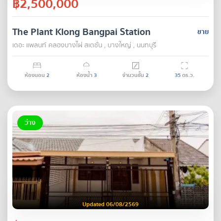
฿2,500,000
The Plant Klong Bangpai Station
ขาย
เดอะ แพลนท์ คลองบางไผ่ สเตชั่น , บางใหญ่ , นนทบุรี
ห้องนอน
2
ห้องน้ำ
3
จำนวนชั้น
2
35
ตร.ว.
ว่าง
Updated 06/08/2569