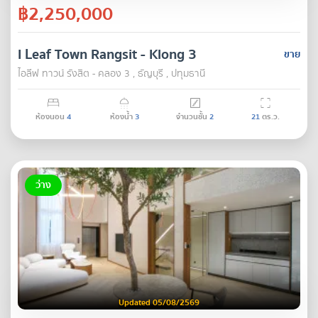
฿2,250,000
I Leaf Town Rangsit - Klong 3
ขาย
ไอลีฟ ทาวน์ รังสิต - คลอง 3 , ธัญบุรี , ปทุมธานี
ห้องนอน
4
ห้องน้ำ
3
จำนวนชั้น
2
21
ตร.ว.
ว่าง
Updated 05/08/2569