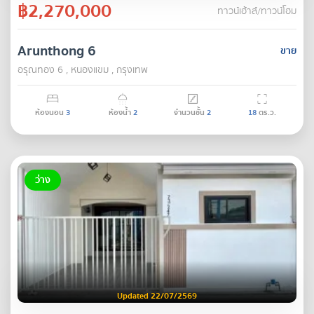
฿2,270,000
ทาวน์เฮ้าส์/ทาวน์โฮม
Arunthong 6
ขาย
อรุณทอง 6 , หนองแขม , กรุงเทพ
ห้องนอน
3
ห้องน้ำ
2
จำนวนชั้น
2
18
ตร.ว.
ว่าง
Updated 22/07/2569