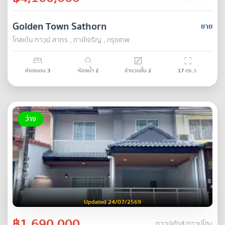
Golden Town Sathorn
ขาย
โกลเด้น ทาวน์ สาทร , ภาษีเจริญ , กรุงเทพ
ห้องนอน
3
ห้องน้ำ
2
จำนวนชั้น
2
17
ตร.ว.
ว่าง
Updated 24/07/2569
฿1,690,000
ทาวน์เฮ้าส์/ทาวน์โฮม