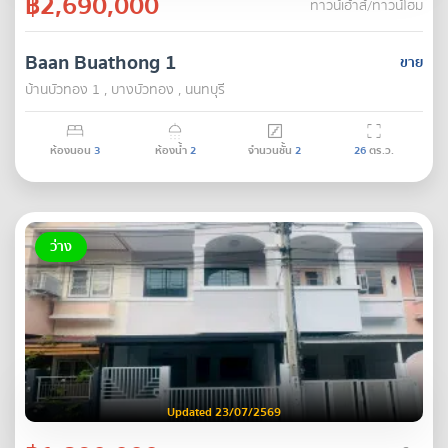
฿2,690,000
ทาวน์เฮ้าส์/ทาวน์โฮม
Baan Buathong 1
ขาย
บ้านบัวทอง 1 , บางบัวทอง , นนทบุรี
ห้องนอน
3
ห้องน้ำ
2
จำนวนชั้น
2
26
ตร.ว.
ว่าง
Updated 23/07/2569