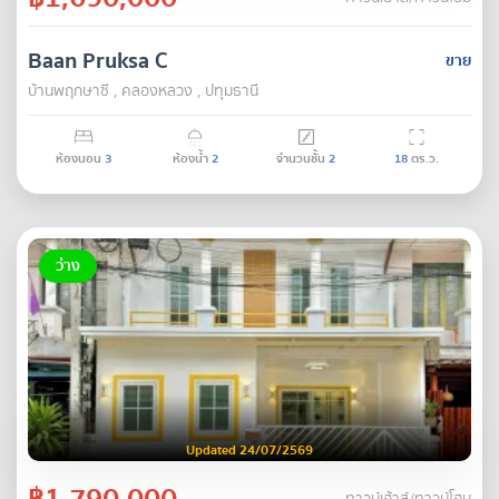
Baan Pruksa C
ขาย
บ้านพฤกษาซี , คลองหลวง , ปทุมธานี
ห้องนอน
3
ห้องน้ำ
2
จำนวนชั้น
2
18
ตร.ว.
ว่าง
Updated 24/07/2569
฿1,790,000