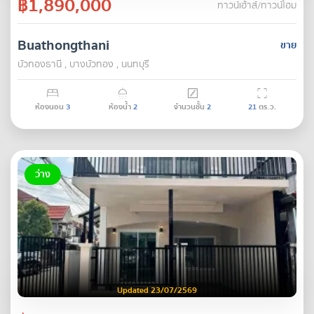
฿1,890,000
ทาวน์เฮ้าส์/ทาวน์โฮม
Buathongthani
ขาย
บัวทองธานี , บางบัวทอง , นนทบุรี
ห้องนอน
3
ห้องน้ำ
2
จำนวนชั้น
2
21
ตร.ว.
ว่าง
Updated 23/07/2569