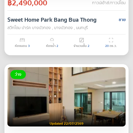
฿2,490,000
ทาวน์เฮ้าส์/ทาวน์โฮม
Sweet Home Park Bang Bua Thong
ขาย
สวีทโฮม ปาร์ค บางบัวทอง , บางบัวทอง , นนทบุรี
ห้องนอน
3
ห้องน้ำ
2
จำนวนชั้น
2
20
ตร.ว.
ว่าง
Updated 22/07/2569