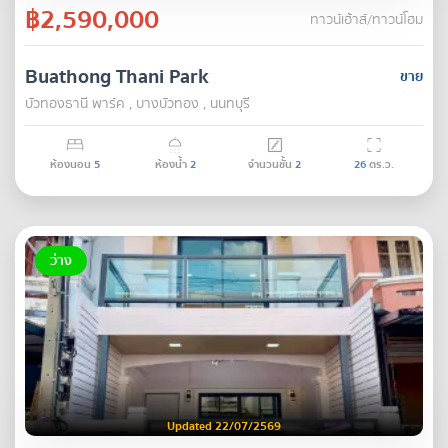
฿2,590,000
ทาวน์เฮ้าส์/ทาวน์โฮม
Buathong Thani Park
ขาย
บัวทองธานี พาร์ค , บางบัวทอง , นนทบุรี
ห้องนอน
5
ห้องน้ำ
2
จำนวนชั้น
2
26
ตร.ว.
ว่าง
Updated 22/07/2569