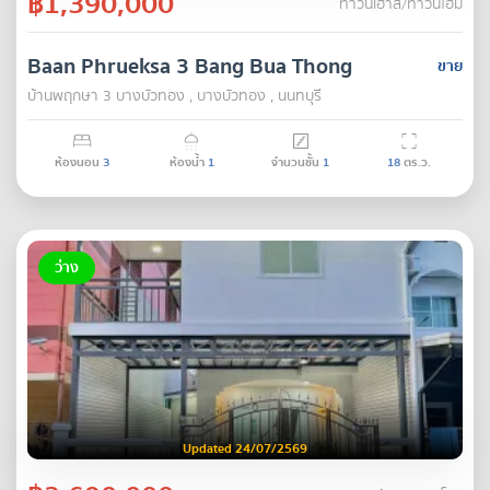
฿1,390,000
ทาวน์เฮ้าส์/ทาวน์โฮม
Baan Phrueksa 3 Bang Bua Thong
ขาย
บ้านพฤกษา 3 บางบัวทอง , บางบัวทอง , นนทบุรี
ห้องนอน
3
ห้องน้ำ
1
จำนวนชั้น
1
18
ตร.ว.
ว่าง
Updated 24/07/2569