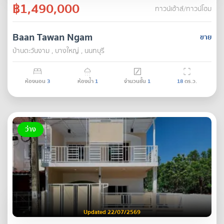
฿1,490,000
ทาวน์เฮ้าส์/ทาวน์โฮม
Baan Tawan Ngam
ขาย
บ้านตะวันงาม , บางใหญ่ , นนทบุรี
ห้องนอน
3
ห้องน้ำ
1
จำนวนชั้น
1
18
ตร.ว.
ว่าง
Updated 22/07/2569