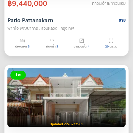
฿9,440,000
ทาวน์เฮ้าส์/ทาวน์โฮม
Patio Pattanakarn
ขาย
พาทิโอ พัฒนาการ , สวนหลวง , กรุงเทพ
ห้องนอน
3
ห้องน้ำ
3
จำนวนชั้น
4
29
ตร.ว.
ว่าง
Updated 22/07/2569