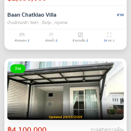
Baan Chatklao Villa
ขาย
บ้านฉัตรเกล้า วิลล่า , บึงกุ่ม , กรุงเทพ
ห้องนอน
2
ห้องน้ำ
2
จำนวนชั้น
2
16
ตร.ว.
ว่าง
Updated 24/07/2569
฿4,100,000
ทาวน์เฮ้าส์/ทาวน์โฮม