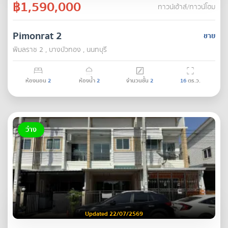
฿1,590,000
ทาวน์เฮ้าส์/ทาวน์โฮม
Pimonrat 2
ขาย
พิมลราช 2 , บางบัวทอง , นนทบุรี
ห้องนอน
2
ห้องน้ำ
2
จำนวนชั้น
2
16
ตร.ว.
ว่าง
Updated 22/07/2569