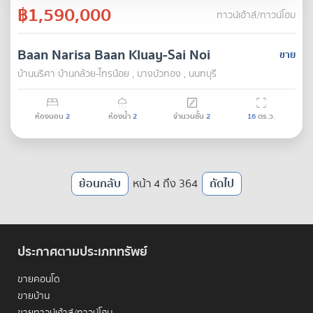
฿1,590,000
ทาวน์เฮ้าส์/ทาวน์โฮม
Baan Narisa Baan Kluay-Sai Noi
ขาย
บ้านนริศา บ้านกล้วย-ไทรน้อย , บางบัวทอง , นนทบุรี
ห้องนอน
2
ห้องน้ำ
2
จำนวนชั้น
2
16
ตร.ว.
ย้อนกลับ
หน้า 4 ถึง 364
ถัดไป
ประกาศตามประเภททรัพย์
ขายคอนโด
ขายบ้าน