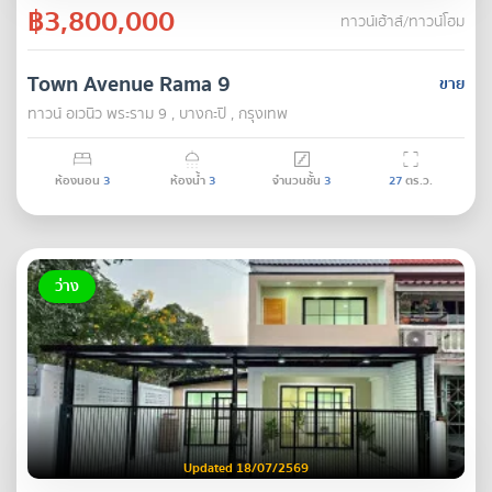
฿3,800,000
ทาวน์เฮ้าส์/ทาวน์โฮม
Town Avenue Rama 9
ขาย
ทาวน์ อเวนิว พระราม 9 , บางกะปิ , กรุงเทพ
ห้องนอน
3
ห้องน้ำ
3
จำนวนชั้น
3
27
ตร.ว.
ว่าง
Updated 18/07/2569