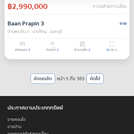
฿2,990,000
ทาวน์เฮ้าส์/ทาวน์โฮม
Baan Prapin 3
ขาย
บ้านพระปิ่น 3 , บางใหญ่ , นนทบุรี
ห้องนอน
5
ห้องน้ำ
2
จำนวนชั้น
2
32
ตร.ว.
ย้อนกลับ
หน้า 5 ถึง 365
ถัดไป
ประกาศตามประเภททรัพย์
ขายคอนโด
ขายบ้าน