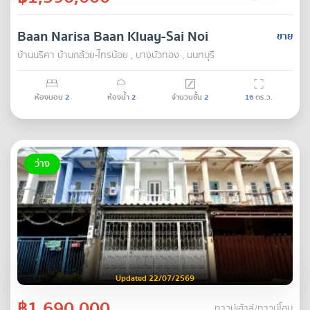
Baan Narisa Baan Kluay-Sai Noi
ขาย
บ้านนริศา บ้านกล้วย-ไทรน้อย , บางบัวทอง , นนทบุรี
ห้องนอน
2
ห้องน้ำ
2
จำนวนชั้น
2
16
ตร.ว.
ว่าง
Updated 22/07/2569
฿1,690,000
ทาวน์เฮ้าส์/ทาวน์โฮม