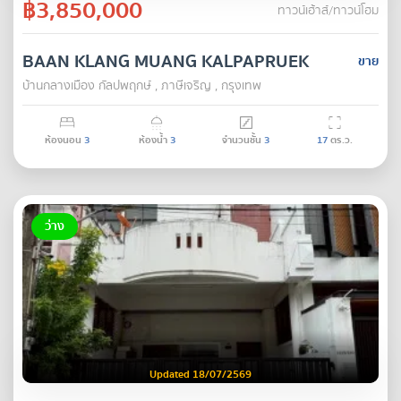
฿3,850,000
ทาวน์เฮ้าส์/ทาวน์โฮม
BAAN KLANG MUANG KALPAPRUEK
ขาย
บ้านกลางเมือง กัลปพฤกษ์ , ภาษีเจริญ , กรุงเทพ
ห้องนอน
3
ห้องน้ำ
3
จำนวนชั้น
3
17
ตร.ว.
ว่าง
Updated 18/07/2569