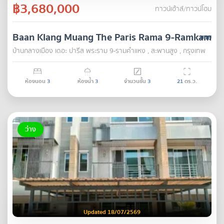
฿3,680,000
ทาวน์เฮ้าส์/ทาวน์โฮม
Baan Klang Muang The Paris Rama 9-Ramkamha
ขาย
บ้านกลางเมือง เดอะ ปารีส พระราม 9-รามคำแหง , สะพานสูง , กรุงเทพ
ห้องนอน
3
ห้องน้ำ
3
จำนวนชั้น
3
21
ตร.ว.
ว่าง
Updated 18/07/2569