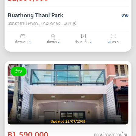
Buathong Thani Park
ขาย
บัวทองธานี พาร์ค , บางบัวทอง , นนทบุรี
ห้องนอน
5
ห้องน้ำ
2
จำนวนชั้น
2
26
ตร.ว.
ว่าง
Updated 22/07/2569
฿1,590,000
ทาวน์เฮ้าส์/ทาวน์โฮม