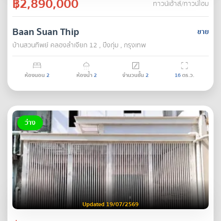
฿2,890,000
ทาวน์เฮ้าส์/ทาวน์โฮม
Baan Suan Thip
ขาย
บ้านสวนทิพย์ คลองลำเจียก 12 , บึงกุ่ม , กรุงเทพ
ห้องนอน
2
ห้องน้ำ
2
จำนวนชั้น
2
16
ตร.ว.
ว่าง
Updated 19/07/2569