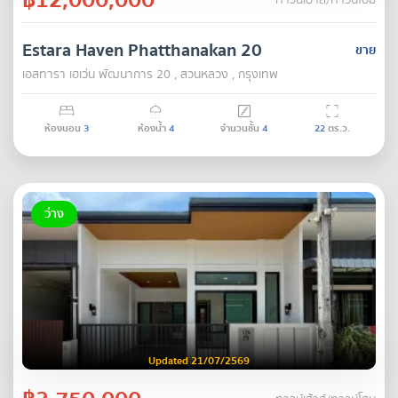
ทาวน์เฮ้าส์/ทาวน์โฮม
Estara Haven Phatthanakan 20
ขาย
เอสทารา เฮเว่น พัฒนาการ 20 , สวนหลวง , กรุงเทพ
ห้องนอน
3
ห้องน้ำ
4
จำนวนชั้น
4
22
ตร.ว.
ว่าง
Updated 21/07/2569