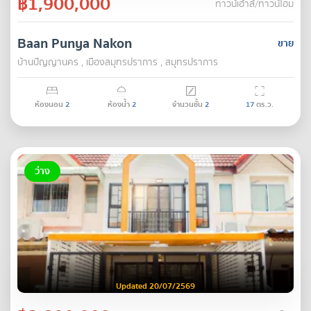
฿1,900,000
ทาวน์เฮ้าส์/ทาวน์โฮม
Baan Punya Nakon
ขาย
บ้านปัญญานคร , เมืองสมุทรปราการ , สมุทรปราการ
ห้องนอน
2
ห้องน้ำ
2
จำนวนชั้น
2
17
ตร.ว.
ว่าง
Updated 20/07/2569