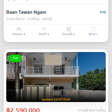
Baan Tawan Ngam
ขาย
บ้านตะวันงาม , บางใหญ่ , นนทบุรี
ห้องนอน
3
ห้องน้ำ
1
จำนวนชั้น
1
18
ตร.ว.
ว่าง
Updated 22/07/2569
฿2,590,000
ทาวน์เฮ้าส์/ทาวน์โฮม