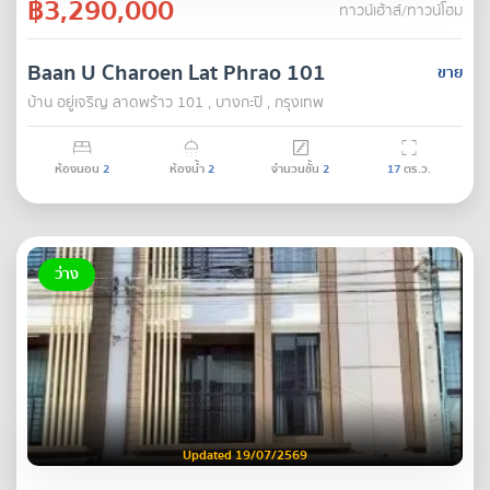
฿3,290,000
ทาวน์เฮ้าส์/ทาวน์โฮม
Baan U Charoen Lat Phrao 101
ขาย
บ้าน อยู่เจริญ ลาดพร้าว 101 , บางกะปิ , กรุงเทพ
ห้องนอน
2
ห้องน้ำ
2
จำนวนชั้น
2
17
ตร.ว.
ว่าง
Updated 19/07/2569