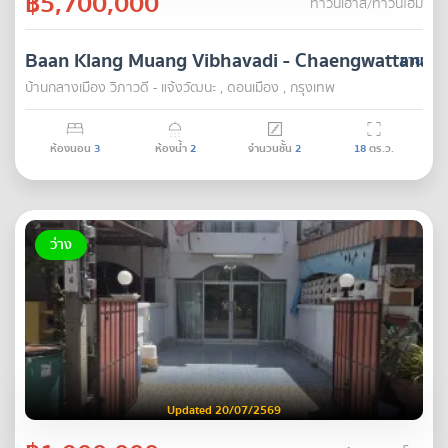
฿5,700,000
ทาวน์เฮ้าส์/ทาวน์โฮม
Baan Klang Muang Vibhavadi - Chaengwattana
ขาย
บ้านกลางเมือง วิภาวดี - แจ้งวัฒนะ , ดอนเมือง , กรุงเทพ
ห้องนอน
3
ห้องน้ำ
2
จำนวนชั้น
2
18
ตร.ว.
ว่าง
Updated 20/07/2569