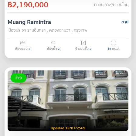
฿2,190,000
ทาวน์เฮ้าส์/ทาวน์โฮม
Muang Ramintra
ขาย
เมืองประชา รามอินทรา , คลองสามวา , กรุงเทพ
ห้องนอน
3
ห้องน้ำ
2
จำนวนชั้น
2
16
ตร.ว.
ว่าง
Updated 18/07/2569