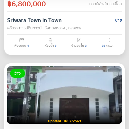
฿6,800,000
ทาวน์เฮ้าส์/ทาวน์โฮม
Sriwara Town in Town
ขาย
ศรีวรา ทาวน์อินทาวน์ , วังทองหลาง , กรุงเทพ
ห้องนอน
4
ห้องน้ำ
5
จำนวนชั้น
3
33
ตร.ว.
ว่าง
Updated 18/07/2569