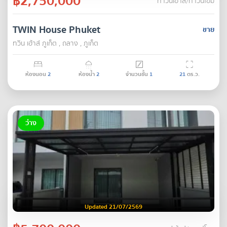
฿2,750,000
ทาวน์เฮ้าส์/ทาวน์โฮม
TWIN House Phuket​
ขาย
ทวิน เฮ้าส์ ภูเก็ต , ถลาง , ภูเก็ต
ห้องนอน
2
ห้องน้ำ
2
จำนวนชั้น
1
21
ตร.ว.
ว่าง
Updated 21/07/2569