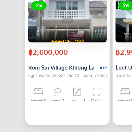
ว่าง
ว่าง
Updated 19/05/2569
฿2,600,000
฿2,9
Rom Sai Village Khlong Lam Chiak 10
Loet U
ขาย
หมู่บ้านร่มไทร คลองลำเจียก 10 , บึงกุ่ม , กรุงเทพ
บ้านเลิศอ
ห้องนอน
3
ห้องน้ำ
2
จำนวนชั้น
2
16
ตร.ว.
ห้องนอน