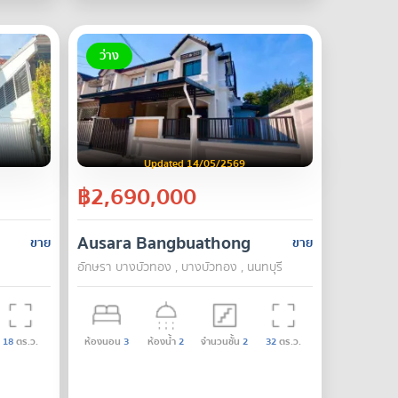
ว่าง
Updated 14/05/2569
฿2,690,000
Ausara Bangbuathong
ขาย
ขาย
อักษรา บางบัวทอง , บางบัวทอง , นนทบุรี
18
ตร.ว.
ห้องนอน
3
ห้องน้ำ
2
จำนวนชั้น
2
32
ตร.ว.