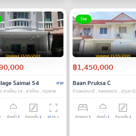
ว่าง
Updated 15/05/2569
Updated 15/05/2569
90,000
฿1,450,000
illage Saimai 54
Baan Pruksa C
ขาย
เลจ สายไหม 54 , สายไหม , กรุงเทพ
บ้านพฤกษาซี , คลองหลวง , ปทุมธานี
2
ห้องน้ำ
2
จำนวนชั้น
2
16
ตร.ว.
ห้องนอน
3
ห้องน้ำ
2
จำนวนชั้น
2