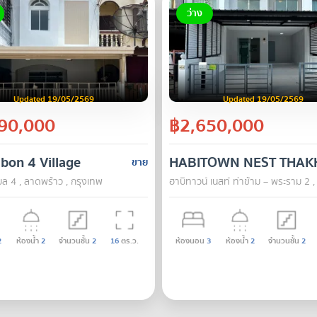
ว่าง
Updated 19/05/2569
Updated 19/05/2569
90,000
฿2,650,000
bon 4 Village
HABITOWN NEST THAK
ขาย
ุบล 4 , ลาดพร้าว , กรุงเทพ
ฮาบิทาวน์ เนสท์ ท่าข้าม – พระราม 2 ,
2
ห้องน้ำ
2
จำนวนชั้น
2
16
ตร.ว.
ห้องนอน
3
ห้องน้ำ
2
จำนวนชั้น
2