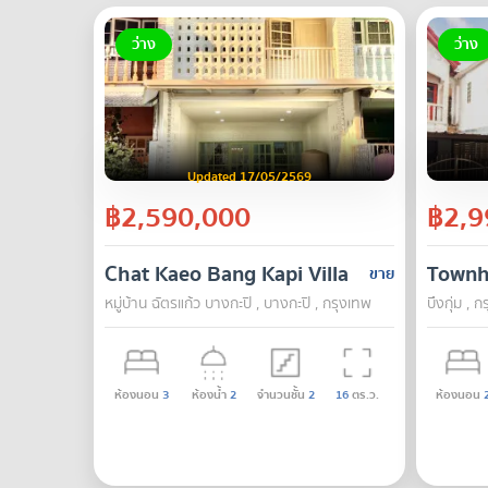
ว่าง
ว่าง
Updated 17/05/2569
฿2,590,000
฿2,9
Chat Kaeo Bang Kapi Village
Townh
ขาย
หมู่บ้าน ฉัตรแก้ว บางกะปิ , บางกะปิ , กรุงเทพ
บึงกุ่ม , 
ห้องนอน
3
ห้องน้ำ
2
จำนวนชั้น
2
16
ตร.ว.
ห้องนอน