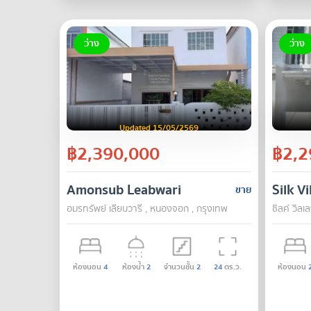
ว่าง
ว่าง
Updated 15/05/2569
฿2,390,000
฿2,2
Amonsub Leabwari
Silk V
ขาย
อมรทรัพย์ เลียบวารี , หนองจอก , กรุงเทพ
ซิลค์ วิล
ห้องนอน
4
ห้องน้ำ
2
จำนวนชั้น
2
24
ตร.ว.
ห้องนอน