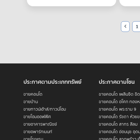
1
ประกาศตามประเภททรัพย์
ประกาศตามโซน
ขายคอนโด
ขายคอนโด เพลินจิต ชิ
ขายบ้าน
ขายคอนโด อโศก ทองห
ขายทาวน์เฮ้าส์/ทาวน์โฮม
ขายคอนโด พระราม 9
ขายโฮมออฟฟิศ
ขายคอนโด รัชดา ห้วย
ขายอาคารพาณิชย์
ขายคอนโด สาทร สีลม
ขายอพาร์ทเมนท์
ขายคอนโด อ่อนนุช อุดม
ขายโรงแรม
ขายคอนโด ลาดพร้าว เซ