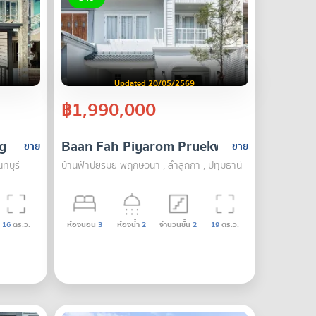
Updated 20/05/2569
฿1,990,000
g
Baan Fah Piyarom Pruekwana
ขาย
ขาย
ทบุรี
บ้านฟ้าปิยรมย์ พฤกษ์วนา , ลำลูกกา , ปทุมธานี
16
ตร.ว.
ห้องนอน
3
ห้องน้ำ
2
จำนวนชั้น
2
19
ตร.ว.