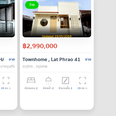
ว่าง
Updated 19/05/2569
฿2,990,000
HAM – RAMA 2
Townhome , Lat Phrao 41
ขาย
ขาย
 บางขุนเทียน , กรุงเทพ
จตุจักร , กรุงเทพ
19
ตร.ว.
ห้องนอน
2
ห้องน้ำ
2
จำนวนชั้น
1
19
ตร.ว.