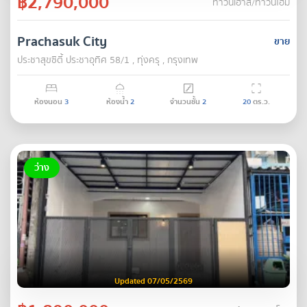
฿2,790,000
ทาวน์เฮ้าส์/ทาวน์โฮม
Prachasuk City
ขาย
ประชาสุขซิตี้ ประชาอุทิศ 58/1 , ทุ่งครุ , กรุงเทพ
ห้องนอน
3
ห้องน้ำ
2
จำนวนชั้น
2
20
ตร.ว.
ว่าง
Updated 07/05/2569