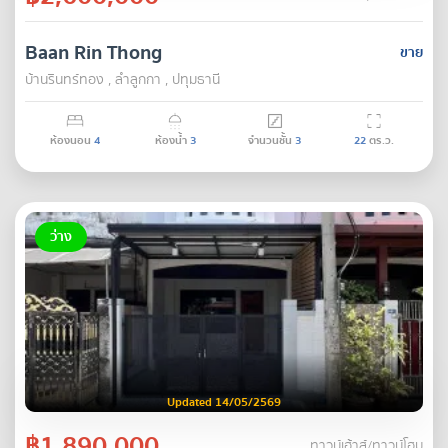
Baan Rin Thong
ขาย
บ้านรินทร์ทอง , ลำลูกกา , ปทุมธานี
ห้องนอน
4
ห้องน้ำ
3
จำนวนชั้น
3
22
ตร.ว.
ว่าง
Updated 14/05/2569
฿1,890,000
ทาวน์เฮ้าส์/ทาวน์โฮม