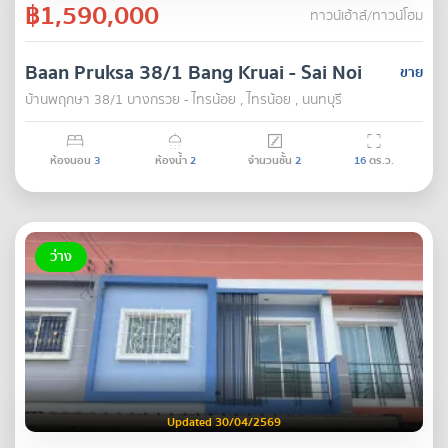
฿1,590,000
ทาวน์เฮ้าส์/ทาวน์โฮม
Baan Pruksa 38/1 Bang Kruai - Sai Noi
ขาย
บ้านพฤกษา 38/1 บางกรวย - ไทรน้อย , ไทรน้อย , นนทบุรี
ห้องนอน
3
ห้องน้ำ
2
จำนวนชั้น
2
16
ตร.ว.
ว่าง
Updated 30/04/2569