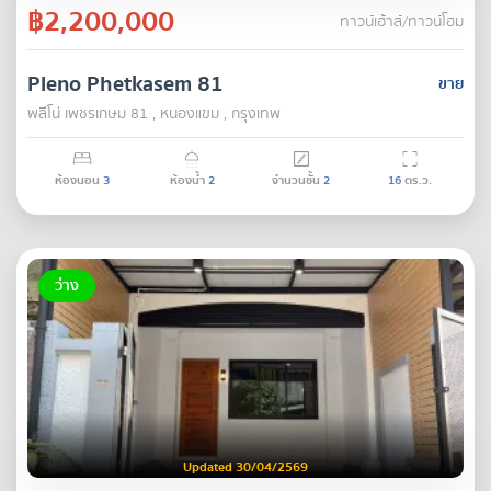
฿2,200,000
ทาวน์เฮ้าส์/ทาวน์โฮม
Pleno Phetkasem 81
ขาย
พลีโน่ เพชรเกษม 81 , หนองแขม , กรุงเทพ
ห้องนอน
3
ห้องน้ำ
2
จำนวนชั้น
2
16
ตร.ว.
ว่าง
Updated 30/04/2569