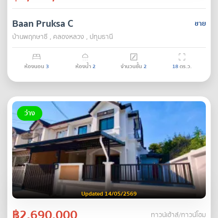
Baan Pruksa C
ขาย
บ้านพฤกษาซี , คลองหลวง , ปทุมธานี
ห้องนอน
3
ห้องน้ำ
2
จำนวนชั้น
2
18
ตร.ว.
ว่าง
Updated 14/05/2569
฿2,690,000
ทาวน์เฮ้าส์/ทาวน์โฮม