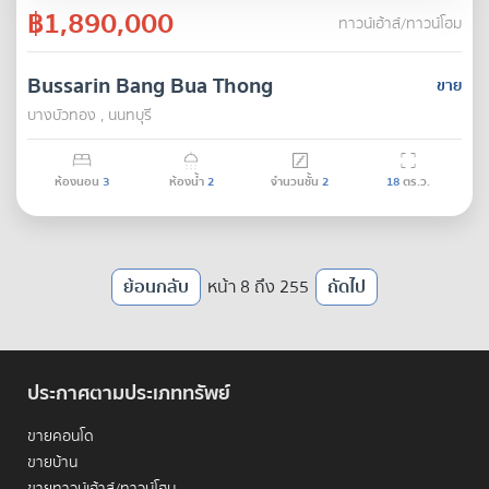
฿1,890,000
ทาวน์เฮ้าส์/ทาวน์โฮม
Bussarin Bang Bua Thong
ขาย
บางบัวทอง , นนทบุรี
ห้องนอน
3
ห้องน้ำ
2
จำนวนชั้น
2
18
ตร.ว.
ย้อนกลับ
หน้า 8 ถึง 255
ถัดไป
ประกาศตามประเภททรัพย์
ขายคอนโด
ขายบ้าน