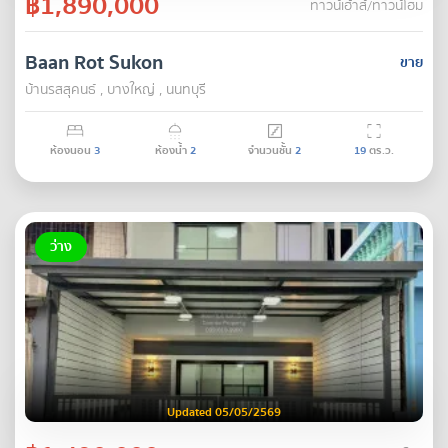
฿1,890,000
ทาวน์เฮ้าส์/ทาวน์โฮม
Baan Rot Sukon
ขาย
บ้านรสสุคนธ์ , บางใหญ่ , นนทบุรี
ห้องนอน
3
ห้องน้ำ
2
จำนวนชั้น
2
19
ตร.ว.
ว่าง
Updated 05/05/2569