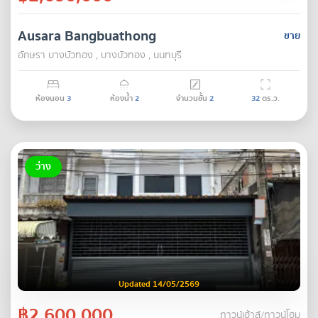
Ausara Bangbuathong
ขาย
อักษรา บางบัวทอง , บางบัวทอง , นนทบุรี
ห้องนอน
3
ห้องน้ำ
2
จำนวนชั้น
2
32
ตร.ว.
ว่าง
Updated 14/05/2569
฿2,600,000
ทาวน์เฮ้าส์/ทาวน์โฮม