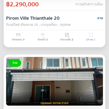
฿2,290,000
ทาวน์เฮ้าส์/ทาวน์โฮม
Pirom Ville Thianthale 20
ขาย
ภิรมย์วิลล์ เทียนทะเล 20 , บางขุนเทียน , กรุงเทพ
ห้องนอน
3
ห้องน้ำ
2
จำนวนชั้น
2
17
ตร.ว.
ว่าง
Updated 30/04/2569