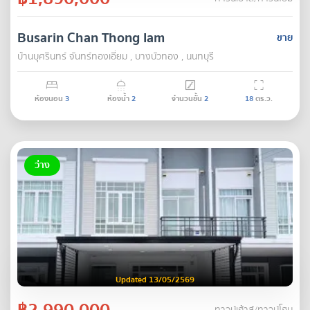
Busarin Chan Thong Iam
ขาย
บ้านบุศรินทร์ จันทร์ทองเอี่ยม , บางบัวทอง , นนทบุรี
ห้องนอน
3
ห้องน้ำ
2
จำนวนชั้น
2
18
ตร.ว.
ว่าง
Updated 13/05/2569
฿2,990,000