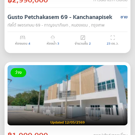
ทาวน์เฮ้าส์/ทาวน์โฮม
Gusto Petchakasem 69 - Kanchanapisek
ขาย
กัสโต้ เพชรเกษม 69 - กาญจนาภิเษก , หนองแขม , กรุงเทพ
ห้องนอน
4
ห้องน้ำ
3
จำนวนชั้น
2
23
ตร.ว.
ว่าง
Updated 12/05/2569