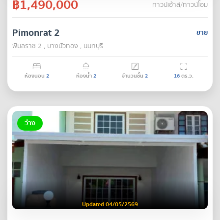
฿1,490,000
ทาวน์เฮ้าส์/ทาวน์โฮม
Pimonrat 2
ขาย
พิมลราช 2 , บางบัวทอง , นนทบุรี
ห้องนอน
2
ห้องน้ำ
2
จำนวนชั้น
2
16
ตร.ว.
ว่าง
Updated 04/05/2569