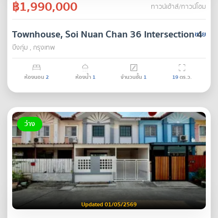
฿1,990,000
ทาวน์เฮ้าส์/ทาวน์โฮม
Townhouse, Soi Nuan Chan 36 Intersection 4
ขาย
บึงกุ่ม , กรุงเทพ
ห้องนอน
2
ห้องน้ำ
1
จำนวนชั้น
1
19
ตร.ว.
ว่าง
Updated 01/05/2569