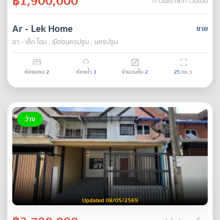
฿1,900,000
ทาวน์เฮ้าส์/ทาวน์โฮม
Ar - Lek Home
ขาย
อา - เล็ก โฮม , เมืองนครปฐม , นครปฐม
ห้องนอน
2
ห้องน้ำ
3
จำนวนชั้น
2
25
ตร.ว.
ว่าง
Updated 08/05/2569