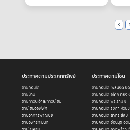
ประกาศตามประเภททรัพย์
ประกาศตามโซน
ขายคอนโด
ขายคอนโด เพลินจิต ชิ
ขายบ้าน
ขายคอนโด อโศก ทองห
ขายทาวน์เฮ้าส์/ทาวน์โฮม
ขายคอนโด พระราม 9
ขายโฮมออฟฟิศ
ขายคอนโด รัชดา ห้วย
ขายอาคารพาณิชย์
ขายคอนโด สาทร สีลม
ขายอพาร์ทเมนท์
ขายคอนโด อ่อนนุช อุดม
ขายโรงแรม
ขายคอนโด ลาดพร้าว เซ