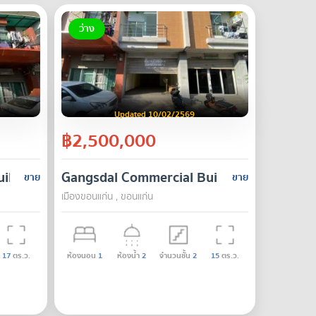
ว่าง
Updated 10/02/2569
฿2,500,000
t Thong Road
ilding
Gangsdal Commercial Building
ขาย
ขาย
เมืองขอนแก่น , ขอนแก่น
17
ตร.ว.
ห้องนอน
1
ห้องน้ำ
2
จำนวนชั้น
2
15
ตร.ว.