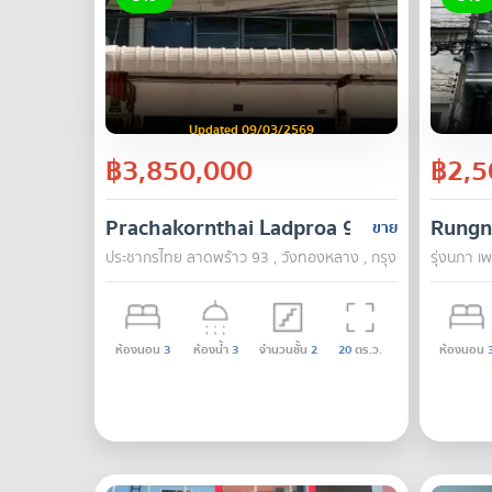
Updated 09/03/2569
฿3,850,000
฿2,5
Prachakornthai Ladproa 93
Rungn
ขาย
ประชากรไทย ลาดพร้าว 93 , วังทองหลาง , กรุงเทพ
รุ่งนภา เพ
ห้องนอน
3
ห้องน้ำ
3
จำนวนชั้น
2
20
ตร.ว.
ห้องนอน