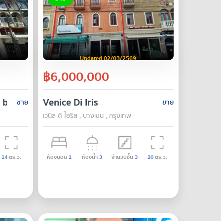
Updated 02/03/2569
฿6,000,000
l building 250 square meters Soi Prachasongkhro 3
Venice Di Iris
ขาย
ขาย
เวนิส ดิ ไอริส , บางเขน , กรุงเทพ
14
ตร.ว.
ห้องนอน
1
ห้องน้ำ
3
จำนวนชั้น
3
20
ตร.ว.