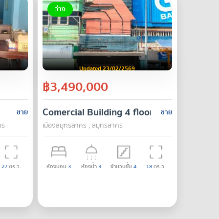
ว่าง
Updated 23/02/2569
฿3,490,000
Comercial Building 4 floors Samutsakorn
ขาย
ขาย
คร
เมืองสมุทรสาคร , สมุทรสาคร
27
ตร.ว.
ห้องนอน
3
ห้องน้ำ
3
จำนวนชั้น
4
18
ตร.ว.