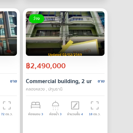
ว่าง
Updated 02/02/2569
฿2,490,000
Commercial building, 2 units, 18 sq m, K
ขาย
ขาย
คลองหลวง , ปทุมธานี
72
ตร.ว.
ห้องนอน
3
ห้องน้ำ
3
จำนวนชั้น
4
18
ตร.ว.