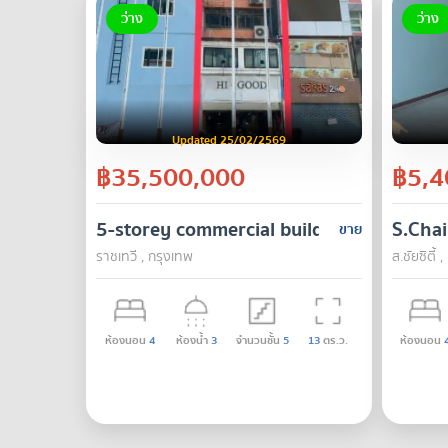
ว่าง
ว่าง
Updated 25/02/2569
฿35,500,000
฿5,4
5-storey commercial building next to In
S.Chai
ขาย
ราชเทวี , กรุงเทพ
ส.ชัยซิตี้
ห้องนอน
4
ห้องน้ำ
3
จำนวนชั้น
5
13
ตร.ว.
ห้องนอน