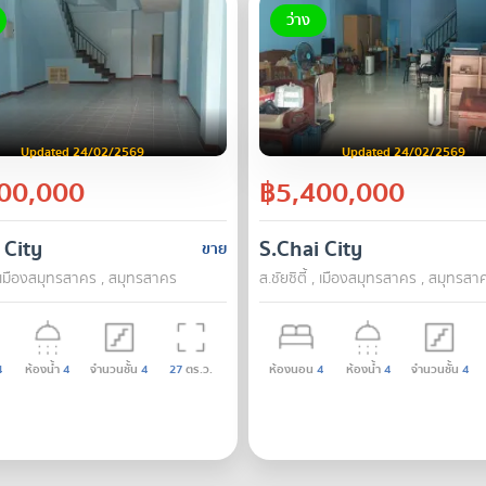
ว่าง
Updated 24/02/2569
Updated 24/02/2569
00,000
฿5,400,000
dra Hotel, Pratunam, commercial area
 City
S.Chai City
ขาย
 , เมืองสมุทรสาคร , สมุทรสาคร
ส.ชัยซิตี้ , เมืองสมุทรสาคร , สมุทรสา
4
ห้องน้ำ
4
จำนวนชั้น
4
27
ตร.ว.
ห้องนอน
4
ห้องน้ำ
4
จำนวนชั้น
4