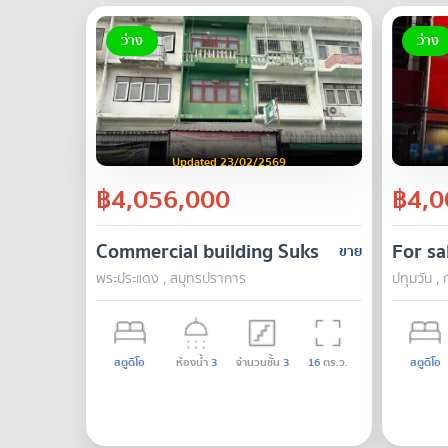
ว่าง
ว่าง
Updated 23/02/2569
฿4,056,000
฿4,0
Commercial building Suksawa 64
For sa
ขาย
พระประแดง , สมุทรปราการ
ปทุมวัน , 
สตูดิโอ
ห้องน้ำ
3
จำนวนชั้น
3
16
ตร.ว.
สตูดิโอ