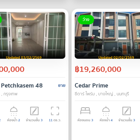
ว่าง
Updated 03/02/2569
Updated 02/02/2569
00,000
฿19,260,000
 Petchkasem 48
Cedar Prime
ขาย
 , กรุงเทพ
ซีดาร์ ไพร์ม , บางใหญ่ , นนทบุรี
2
ห้องน้ำ
2
จำนวนชั้น
3
11
ตร.ว.
ห้องนอน
3
ห้องน้ำ
4
จำนวนชั้น
3