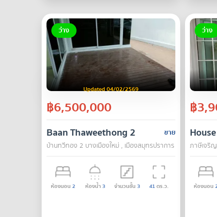
ว่าง
ว่าง
Updated 04/02/2569
฿6,500,000
฿3,9
Baan Thaweethong 2
House
ขาย
บ้านทวีทอง 2 บางเมืองใหม่ , เมืองสมุทรปราการ , สมุทรปราการ
ภาษีเจริญ
ห้องนอน
2
ห้องน้ำ
3
จำนวนชั้น
3
41
ตร.ว.
ห้องนอน