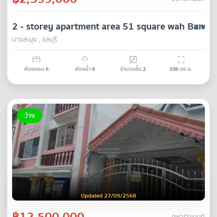
2 - storey apartment area 51 square wah Bang
ขาย
บางละมุง , ชลบุรี
ห้องนอน
6
ห้องน้ำ
6
จำนวนชั้น
2
196
ตร.ม.
ว่าง
Updated 27/09/2568
฿12,500,000