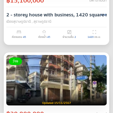
฿15,100,000
อพาร์ทเมนท์
2 - storey house with business, 1420 square met
ขาย
เมืองสุราษฎร์ธานี , สุราษฎร์ธานี
ห้องนอน
45
ห้องน้ำ
45
จำนวนชั้น
2
1420
ตร.ม.
ว่าง
Updated 15/11/2567