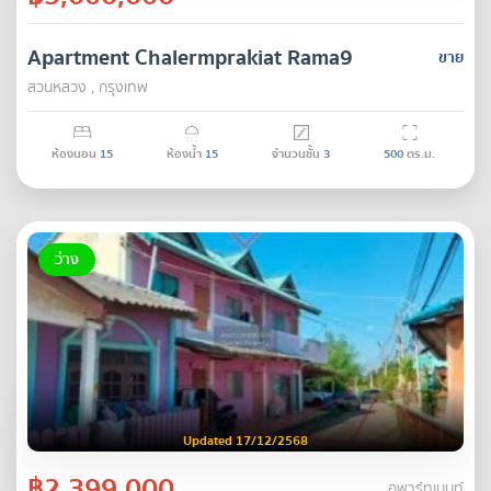
Apartment Chalermprakiat Rama9
ขาย
สวนหลวง , กรุงเทพ
ห้องนอน
15
ห้องน้ำ
15
จำนวนชั้น
3
500
ตร.ม.
ว่าง
Updated 17/12/2568
฿2,399,000
อพาร์ทเมนท์