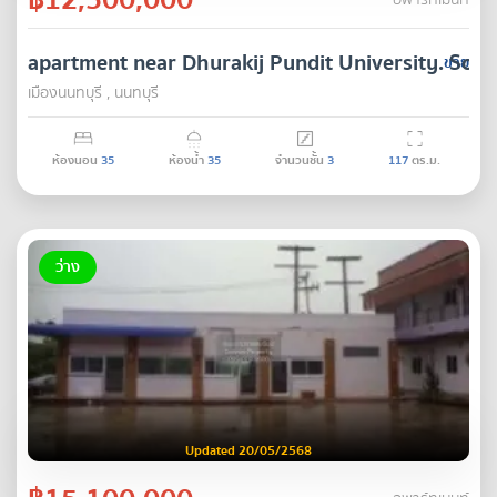
อพาร์ทเมนท์
apartment near Dhurakij Pundit University. Soi
ขาย
เมืองนนทบุรี , นนทบุรี
ห้องนอน
35
ห้องน้ำ
35
จำนวนชั้น
3
117
ตร.ม.
ว่าง
Updated 20/05/2568