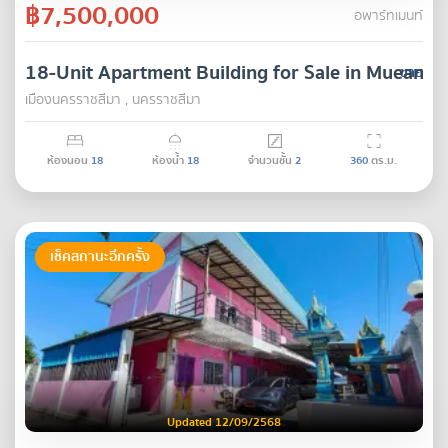
฿7,500,000
อพาร์ทเมนท์
18-Unit Apartment Building for Sale in Mueang
ขาย
เมืองนครราชสีมา , นครราชสีมา
ห้องนอน
18
ห้องน้ำ
18
จำนวนชั้น
2
360
ตร.ม.
เช็คสถานะอีกครั้ง
Updated 12/09/2568