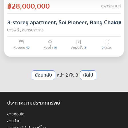
฿28,000,000
อพาร์ทเมนท์
3-storey apartment, Soi Pioneer, Bang Chalong S
ขาย
บางพลี , สมุทรปราการ
ห้องนอน
40
ห้องน้ำ
40
จำนวนชั้น
3
0
ตร.ม.
ย้อนกลับ
หน้า 2 ถึง 3
ถัดไป
ประกาศตามประเภททรัพย์
ขายคอนโด
ขายบ้าน