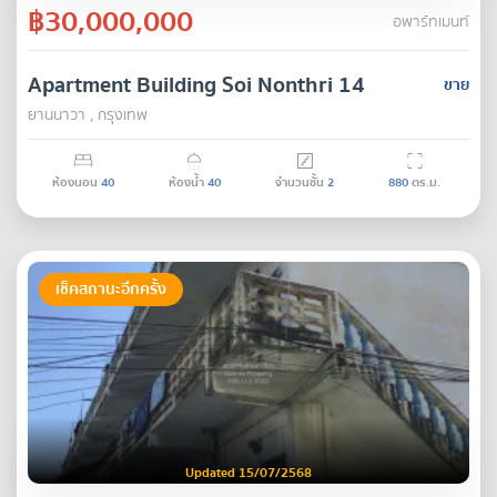
฿30,000,000
อพาร์ทเมนท์
Apartment Building Soi Nonthri 14
ขาย
ยานนาวา , กรุงเทพ
ห้องนอน
40
ห้องน้ำ
40
จำนวนชั้น
2
880
ตร.ม.
เช็คสถานะอีกครั้ง
Updated 15/07/2568