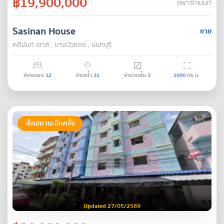
฿19,900,000
อพาร์ทเมนท์
Sasinan House
ขาย
ศศินันท์ เฮาส์ , บางบัวทอง , นนทบุรี
ห้องนอน
32
ห้องน้ำ
31
จำนวนชั้น
3
1000
ตร.ม.
เช็คสถานะอีกครั้ง
Updated 27/05/2569