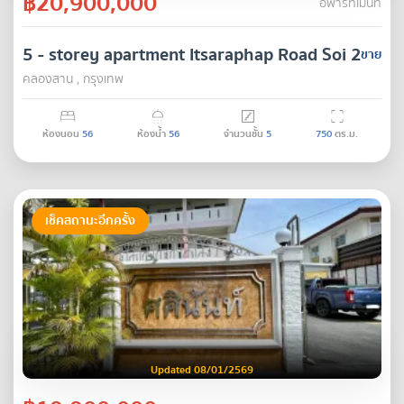
฿20,900,000
อพาร์ทเมนท์
5 - storey apartment Itsaraphap Road Soi 2
ขาย
คลองสาน , กรุงเทพ
ห้องนอน
56
ห้องน้ำ
56
จำนวนชั้น
5
750
ตร.ม.
เช็คสถานะอีกครั้ง
Updated 08/01/2569