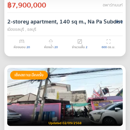
฿7,900,000
อพาร์ทเมนท์
2-storey apartment, 140 sq m., Na Pa Subdistric
ขาย
เมืองชลบุรี , ชลบุรี
ห้องนอน
20
ห้องน้ำ
20
จำนวนชั้น
2
600
ตร.ม.
เช็คสถานะอีกครั้ง
Updated 02/09/2568