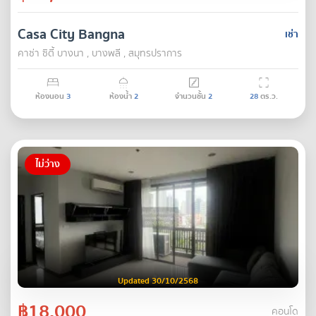
Casa City Bangna
เช่า
คาซ่า ซิตี้ บางนา , บางพลี , สมุทรปราการ
ห้องนอน
3
ห้องน้ำ
2
จำนวนชั้น
2
28
ตร.ว.
ไม่ว่าง
Updated 30/10/2568
฿18,000
คอนโด