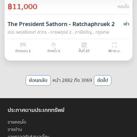
฿11,000
คอนโด
The President Sathorn - Ratchaphruek 2
เช่า
เดอะ เพรสซิเดนท์ สาทร - ราชพฤกษ์ 2 , ภาษีเจริญ , กรุงเทพ
ห้องนอน
1
ห้องน้ำ
1
ชั้นที่
27
30
ตร.ม.
ย้อนกลับ
หน้า 2882 ถึง 3069
ถัดไป
ประกาศตามประเภททรัพย์
ขายคอนโด
ขายบ้าน