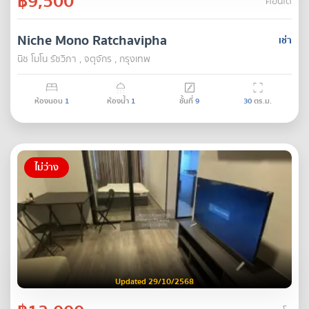
฿9,500
คอนโด
Niche Mono Ratchavipha
เช่า
นิช โมโน รัชวิภา , จตุจักร , กรุงเทพ
ห้องนอน
1
ห้องน้ำ
1
ชั้นที่
9
30
ตร.ม.
ไม่ว่าง
Updated 29/10/2568