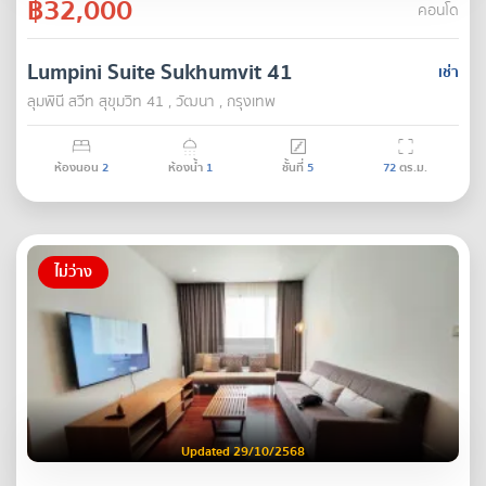
฿32,000
คอนโด
Lumpini Suite Sukhumvit 41
เช่า
ลุมพินี สวีท สุขุมวิท 41 , วัฒนา , กรุงเทพ
ห้องนอน
2
ห้องน้ำ
1
ชั้นที่
5
72
ตร.ม.
ไม่ว่าง
Updated 29/10/2568