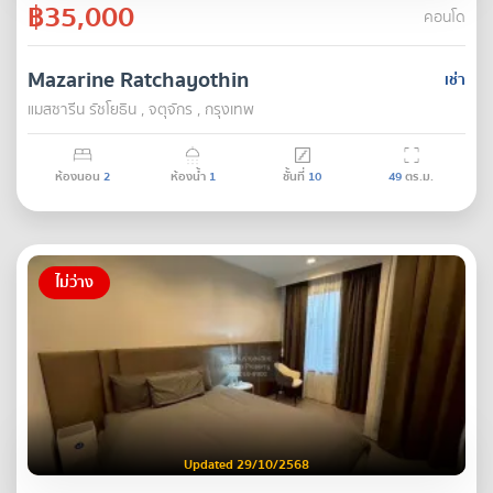
฿35,000
คอนโด
Mazarine Ratchayothin
เช่า
แมสซารีน รัชโยธิน , จตุจักร , กรุงเทพ
ห้องนอน
2
ห้องน้ำ
1
ชั้นที่
10
49
ตร.ม.
ไม่ว่าง
Updated 29/10/2568