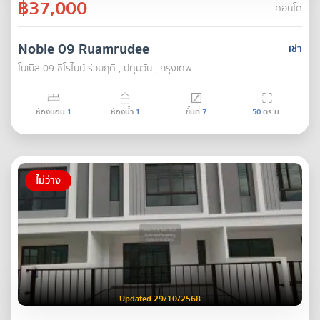
฿37,000
คอนโด
Noble 09 Ruamrudee
เช่า
โนเบิล 09 ซีโรไนน์ ร่วมฤดี , ปทุมวัน , กรุงเทพ
ห้องนอน
1
ห้องน้ำ
1
ชั้นที่
7
50
ตร.ม.
ไม่ว่าง
Updated 29/10/2568