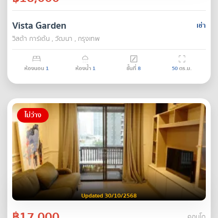
Vista Garden
เช่า
วิสต้า การ์เด้น , วัฒนา , กรุงเทพ
ห้องนอน
1
ห้องน้ำ
1
ชั้นที่
8
50
ตร.ม.
ไม่ว่าง
Updated 30/10/2568
฿17,000
คอนโด