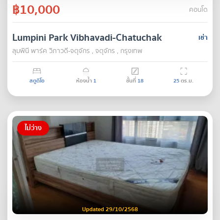
฿10,000
คอนโด
Lumpini Park Vibhavadi-Chatuchak
เช่า
ลุมพินี พาร์ค วิภาวดี-จตุจักร , จตุจักร , กรุงเทพ
สตูดิโอ
ห้องน้ำ
1
ชั้นที่
18
25
ตร.ม.
ไม่ว่าง
Updated 29/10/2568