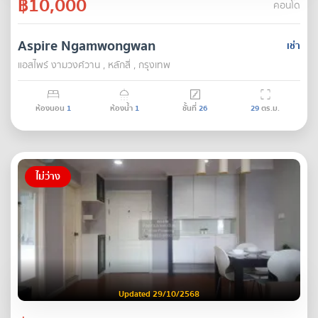
฿10,000
คอนโด
Aspire Ngamwongwan
เช่า
แอสไพร์ งามวงศ์วาน , หลักสี่ , กรุงเทพ
ห้องนอน
1
ห้องน้ำ
1
ชั้นที่
26
29
ตร.ม.
ไม่ว่าง
Updated 29/10/2568