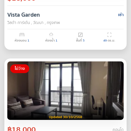
Vista Garden
เช่า
วิสต้า การ์เด้น , วัฒนา , กรุงเทพ
ห้องนอน
1
ห้องน้ำ
1
ชั้นที่
5
49
ตร.ม.
ไม่ว่าง
Updated 30/10/2568
฿18,000
คอนโด