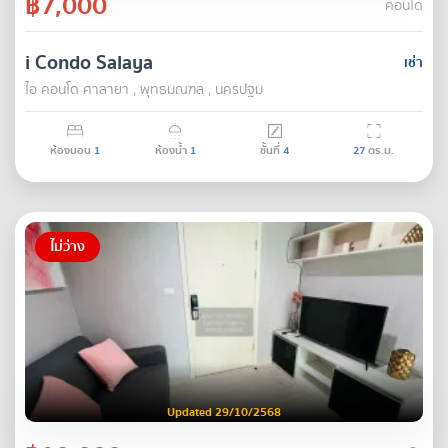
฿7,000
คอนโด
i Condo Salaya
เช่า
ไอ คอนโด ศาลายา , พุทธมณฑล , นครปฐม
ห้องนอน
1
ห้องน้ำ
1
ชั้นที่
4
27
ตร.ม.
ไม่ว่าง
Updated 29/10/2568