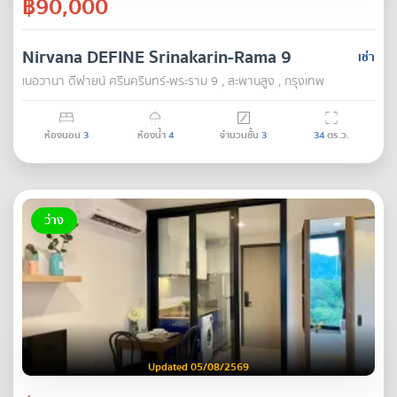
฿90,000
Nirvana DEFINE Srinakarin-Rama 9
เช่า
เนอวานา ดีฟายน์ ศรีนครินทร์-พระราม 9 , สะพานสูง , กรุงเทพ
ห้องนอน
3
ห้องน้ำ
4
จำนวนชั้น
3
34
ตร.ว.
ว่าง
Updated 05/08/2569