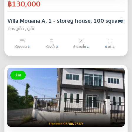
฿130,000
Villa Mouana A, 1 - storey house, 100 square wa
เช่า
เมืองภูเก็ต , ภูเก็ต
ห้องนอน
3
ห้องน้ำ
3
จำนวนชั้น
1
0
ตร.ว.
ว่าง
Updated 05/08/2569