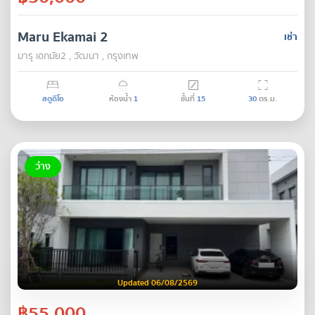
Maru Ekamai 2
เช่า
มารุ เอกมัย2 , วัฒนา , กรุงเทพ
สตูดิโอ
ห้องน้ำ
1
ชั้นที่
15
30
ตร.ม.
ว่าง
Updated 06/08/2569
฿55,000