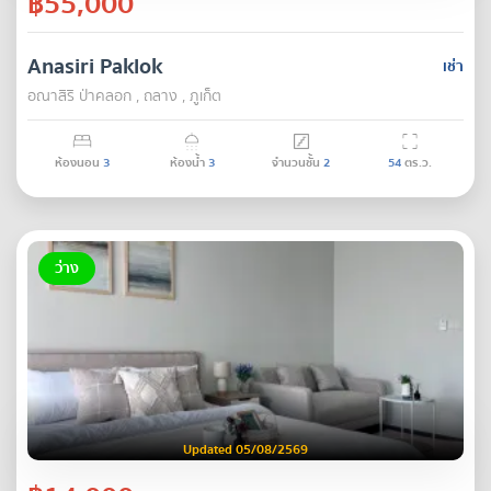
฿55,000
Anasiri Paklok
เช่า
อณาสิริ ป่าคลอก , ถลาง , ภูเก็ต
ห้องนอน
3
ห้องน้ำ
3
จำนวนชั้น
2
54
ตร.ว.
ว่าง
Updated 05/08/2569