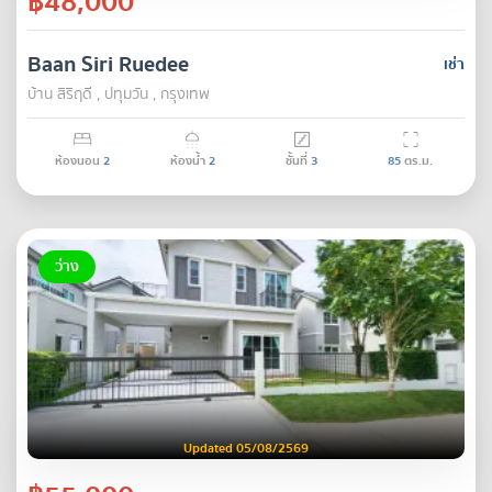
฿48,000
Baan Siri Ruedee
เช่า
บ้าน สิริฤดี , ปทุมวัน , กรุงเทพ
ห้องนอน
2
ห้องน้ำ
2
ชั้นที่
3
85
ตร.ม.
ว่าง
Updated 05/08/2569