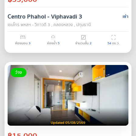
Centro Phahol - Viphavadi 3
เช่า
เซนโทร พหลฯ - วิภาวดี 3 , คลองหลวง , ปทุมธานี
ห้องนอน
3
ห้องน้ำ
5
จำนวนชั้น
2
54
ตร.ว.
ว่าง
Updated 05/08/2569
฿15,000