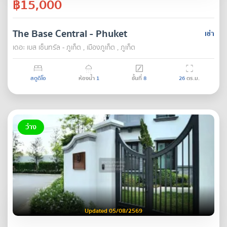
฿15,000
The Base Central - Phuket
เช่า
เดอะ เบส เซ็นทรัล - ภูเก็ต , เมืองภูเก็ต , ภูเก็ต
สตูดิโอ
ห้องน้ำ
1
ชั้นที่
8
26
ตร.ม.
ว่าง
Updated 05/08/2569