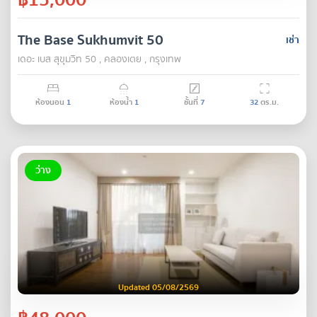
The Base Sukhumvit 50
เช่า
เดอะ เบส สุขุมวิท 50 , คลองเตย , กรุงเทพ
ห้องนอน
1
ห้องน้ำ
1
ชั้นที่
7
32
ตร.ม.
ว่าง
Updated 05/08/2569