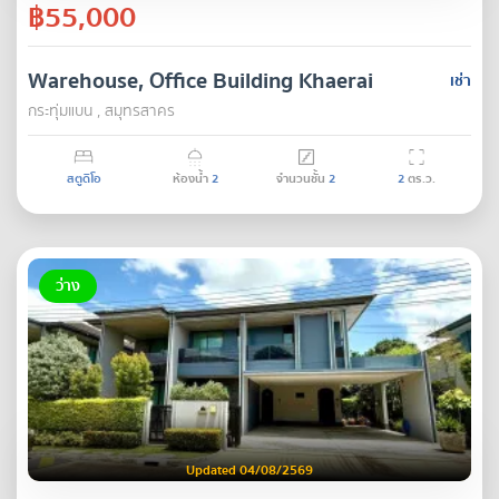
฿55,000
Warehouse, Office Building Khaerai
เช่า
กระทุ่มแบน , สมุทรสาคร
สตูดิโอ
ห้องน้ำ
2
จำนวนชั้น
2
2
ตร.ว.
ว่าง
Updated 04/08/2569