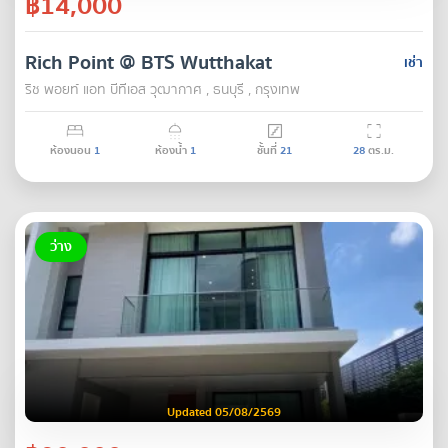
฿14,000
Rich Point @ BTS Wutthakat
เช่า
ริช พอยท์ แอท บีทีเอส วุฒากาศ , ธนบุรี , กรุงเทพ
ห้องนอน
1
ห้องน้ำ
1
ชั้นที่
21
28
ตร.ม.
ว่าง
Updated 05/08/2569