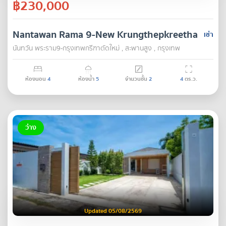
฿230,000
Nantawan Rama 9-New Krungthepkreetha
เช่า
นันทวัน พระราม9-กรุงเทพกรีฑาตัดใหม่ , สะพานสูง , กรุงเทพ
ห้องนอน
4
ห้องน้ำ
5
จำนวนชั้น
2
4
ตร.ว.
ว่าง
Updated 05/08/2569