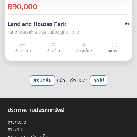
฿90,000
Land and Houses Park
เช่า
แลนด์ แอนด์ เฮ้าส์ ปาร์ค , เมืองภูเก็ต , ภูเก็ต
ห้องนอน
3
ห้องน้ำ
3
จำนวนชั้น
2
66
ตร.ว.
ย้อนกลับ
หน้า 3 ถึง 3071
ถัดไป
ประกาศตามประเภททรัพย์
ขายคอนโด
ขายบ้าน