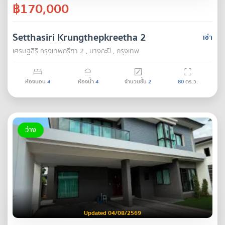
฿170,000
Setthasiri Krungthepkreetha 2
เช่า
เศรษฐสิริ กรุงเทพกรีฑา 2 , บางกะปิ , กรุงเทพ
ห้องนอน
4
ห้องน้ำ
4
จำนวนชั้น
2
80
ตร.ว.
ว่าง
Updated 04/08/2569