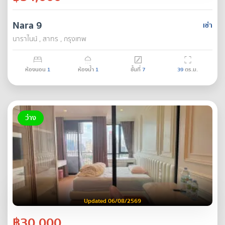
Nara 9
เช่า
นาราไนน์ , สาทร , กรุงเทพ
ห้องนอน
1
ห้องน้ำ
1
ชั้นที่
7
39
ตร.ม.
ว่าง
Updated 06/08/2569
฿30,000