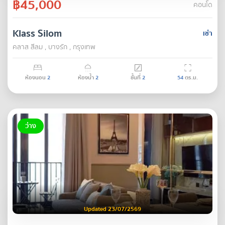
฿45,000
คอนโด
Klass Silom
เช่า
คลาส สีลม , บางรัก , กรุงเทพ
ห้องนอน
2
ห้องน้ำ
2
ชั้นที่
2
54
ตร.ม.
ว่าง
Updated 23/07/2569