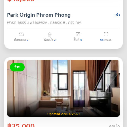
Park Origin Phrom Phong
เช่า
พาร์ค ออริจิ้น พร้อมพงษ์ , คลองเตย , กรุงเทพ
ห้องนอน
2
ห้องน้ำ
2
ชั้นที่
5
56
ตร.ม.
ว่าง
Updated 27/07/2569
฿35,000
คอนโด