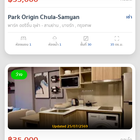
Park Origin Chula-Samyan
เช่า
พาร์ค ออริจิ้น จุฬา - สามย่าน , บางรัก , กรุงเทพ
ห้องนอน
1
ห้องน้ำ
1
ชั้นที่
30
35
ตร.ม.
ว่าง
Updated 25/07/2569
฿35,000