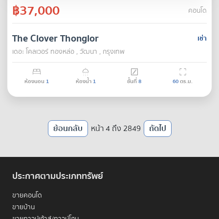
฿37,000
คอนโด
The Clover Thonglor
เช่า
เดอะ โคลเวอร์ ทองหล่อ , วัฒนา , กรุงเทพ
ห้องนอน
1
ห้องน้ำ
1
ชั้นที่
8
60
ตร.ม.
ย้อนกลับ
หน้า 4 ถึง 2849
ถัดไป
ประกาศตามประเภททรัพย์
ขายคอนโด
ขายบ้าน