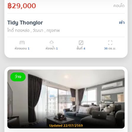
฿29,000
คอนโด
Tidy Thonglor
เช่า
ไทดี้ ทองหล่อ , วัฒนา , กรุงเทพ
ห้องนอน
1
ห้องน้ำ
1
ชั้นที่
4
36
ตร.ม.
ว่าง
Updated 22/07/2569