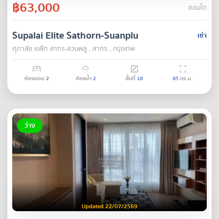
฿63,000
คอนโด
Supalai Elite Sathorn-Suanplu
เช่า
ศุภาลัย เอลีท สาทร-สวนพลู , สาทร , กรุงเทพ
ห้องนอน
2
ห้องน้ำ
2
ชั้นที่
18
85
ตร.ม.
ว่าง
Updated 22/07/2569