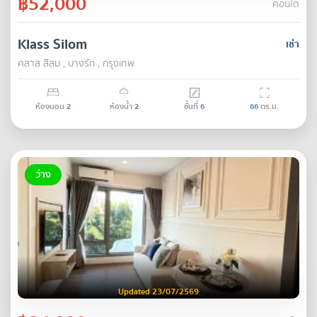
฿52,000
คอนโด
Klass Silom
เช่า
คลาส สีลม , บางรัก , กรุงเทพ
ห้องนอน
2
ห้องน้ำ
2
ชั้นที่
6
66
ตร.ม.
ว่าง
Updated 23/07/2569