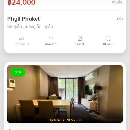
฿24,000
คอนโด
Phyll Phuket
เช่า
ฟีล ภูเก็ต , เมืองภูเก็ต , ภูเก็ต
ห้องนอน
1
ห้องน้ำ
1
ชั้นที่
3
29
ตร.ม.
ว่าง
Updated 23/07/2569