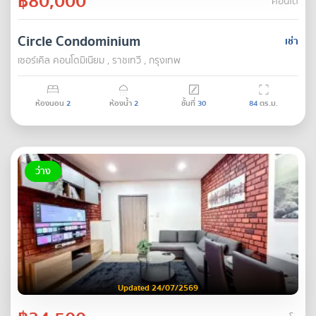
฿80,000
คอนโด
Circle Condominium
เช่า
เซอร์เคิล คอนโดมิเนียม , ราชเทวี , กรุงเทพ
ห้องนอน
2
ห้องน้ำ
2
ชั้นที่
30
84
ตร.ม.
ว่าง
Updated 24/07/2569