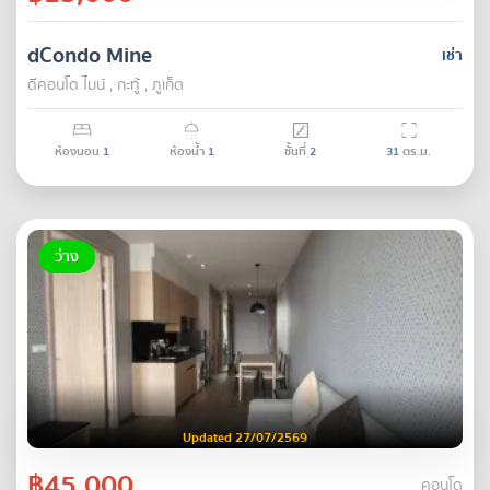
dCondo Mine
เช่า
ดีคอนโด ไมน์ , กะทู้ , ภูเก็ต
ห้องนอน
1
ห้องน้ำ
1
ชั้นที่
2
31
ตร.ม.
ว่าง
Updated 27/07/2569
฿45,000
คอนโด