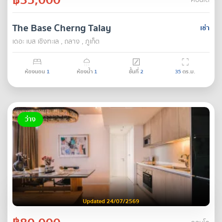
คอนโด
The Base Cherng Talay
เช่า
เดอะ เบส เชิงทะเล , ถลาง , ภูเก็ต
ห้องนอน
1
ห้องน้ำ
1
ชั้นที่
2
35
ตร.ม.
ว่าง
Updated 24/07/2569