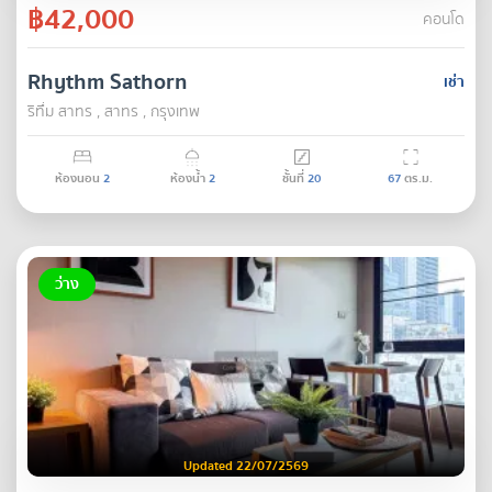
฿42,000
คอนโด
Rhythm Sathorn
เช่า
ริทึ่ม สาทร , สาทร , กรุงเทพ
ห้องนอน
2
ห้องน้ำ
2
ชั้นที่
20
67
ตร.ม.
ว่าง
Updated 22/07/2569