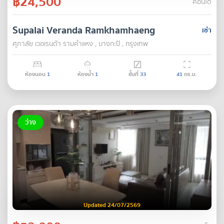
฿24,500
คอนโด
Supalai Veranda Ramkhamhaeng
เช่า
ศุภาลัย เวอเรนด้า รามคำแหง , บางกะปิ , กรุงเทพ
ห้องนอน
1
ห้องน้ำ
1
ชั้นที่
33
41
ตร.ม.
ว่าง
Updated 24/07/2569