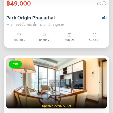
฿49,000
คอนโด
Park Origin Phayathai
เช่า
พาร์ค ออริจิ้น พญาไท , ราชเทวี , กรุงเทพ
ห้องนอน
2
ห้องน้ำ
2
ชั้นที่
29
55
ตร.ม.
ว่าง
Updated 22/07/2569