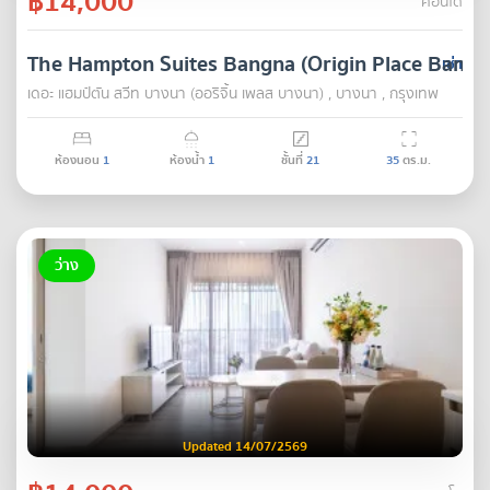
฿14,000
คอนโด
The Hampton Suites Bangna (Origin Place Bangn
เช่า
เดอะ แฮมป์ตัน สวีท บางนา (ออริจิ้น เพลส บางนา) , บางนา , กรุงเทพ
ห้องนอน
1
ห้องน้ำ
1
ชั้นที่
21
35
ตร.ม.
ว่าง
Updated 14/07/2569