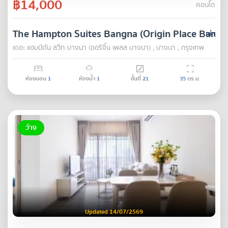
฿14,000
คอนโด
The Hampton Suites Bangna (Origin Place Bangn
เช่า
เดอะ แฮมป์ตัน สวีท บางนา (ออริจิ้น เพลส บางนา) , บางนา , กรุงเทพ
ห้องนอน
1
ห้องน้ำ
1
ชั้นที่
21
35
ตร.ม.
ว่าง
Updated 14/07/2569