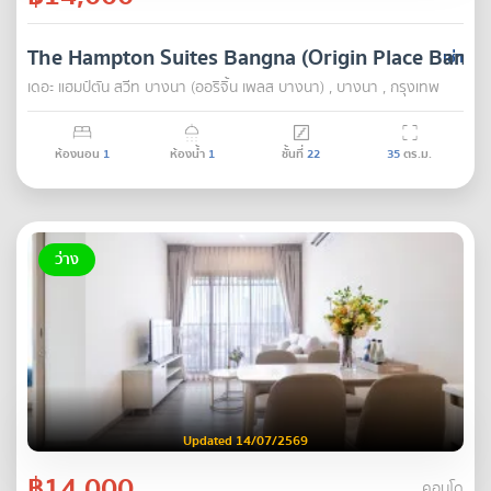
The Hampton Suites Bangna (Origin Place Bangn
เช่า
เดอะ แฮมป์ตัน สวีท บางนา (ออริจิ้น เพลส บางนา) , บางนา , กรุงเทพ
ห้องนอน
1
ห้องน้ำ
1
ชั้นที่
22
35
ตร.ม.
ว่าง
Updated 14/07/2569
฿14,000
คอนโด