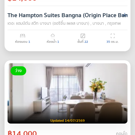
The Hampton Suites Bangna (Origin Place Bangn
เช่า
เดอะ แฮมป์ตัน สวีท บางนา (ออริจิ้น เพลส บางนา) , บางนา , กรุงเทพ
ห้องนอน
1
ห้องน้ำ
1
ชั้นที่
22
35
ตร.ม.
ว่าง
Updated 14/07/2569
฿14,000
คอนโด