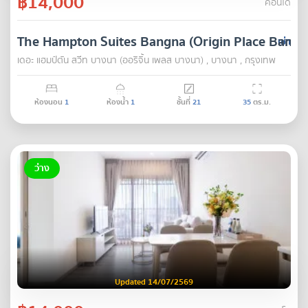
฿14,000
คอนโด
The Hampton Suites Bangna (Origin Place Bangn
เช่า
เดอะ แฮมป์ตัน สวีท บางนา (ออริจิ้น เพลส บางนา) , บางนา , กรุงเทพ
ห้องนอน
1
ห้องน้ำ
1
ชั้นที่
21
35
ตร.ม.
ว่าง
Updated 14/07/2569