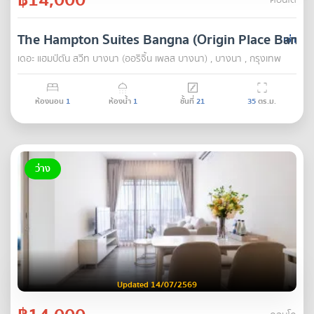
คอนโด
The Hampton Suites Bangna (Origin Place Bangn
เช่า
เดอะ แฮมป์ตัน สวีท บางนา (ออริจิ้น เพลส บางนา) , บางนา , กรุงเทพ
ห้องนอน
1
ห้องน้ำ
1
ชั้นที่
21
35
ตร.ม.
ว่าง
Updated 14/07/2569