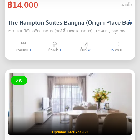
฿14,000
คอนโด
The Hampton Suites Bangna (Origin Place Bangn
เช่า
เดอะ แฮมป์ตัน สวีท บางนา (ออริจิ้น เพลส บางนา) , บางนา , กรุงเทพ
ห้องนอน
1
ห้องน้ำ
1
ชั้นที่
20
35
ตร.ม.
ว่าง
Updated 14/07/2569