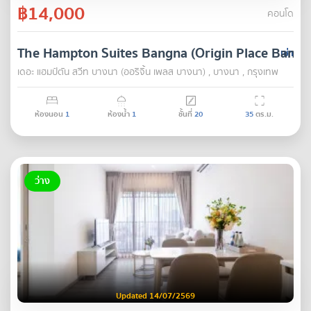
฿14,000
คอนโด
The Hampton Suites Bangna (Origin Place Bangn
เช่า
เดอะ แฮมป์ตัน สวีท บางนา (ออริจิ้น เพลส บางนา) , บางนา , กรุงเทพ
ห้องนอน
1
ห้องน้ำ
1
ชั้นที่
20
35
ตร.ม.
ว่าง
Updated 14/07/2569