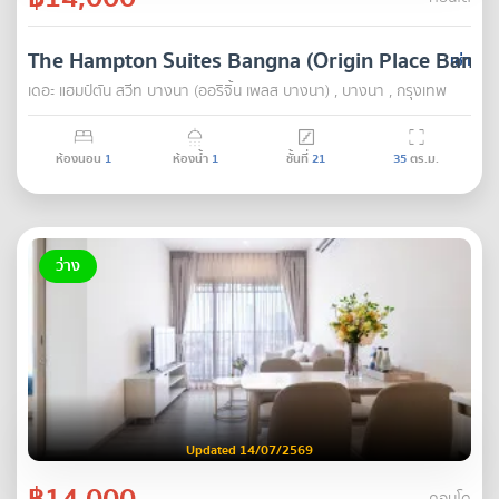
The Hampton Suites Bangna (Origin Place Bangn
เช่า
เดอะ แฮมป์ตัน สวีท บางนา (ออริจิ้น เพลส บางนา) , บางนา , กรุงเทพ
ห้องนอน
1
ห้องน้ำ
1
ชั้นที่
21
35
ตร.ม.
ว่าง
Updated 14/07/2569
฿14,000