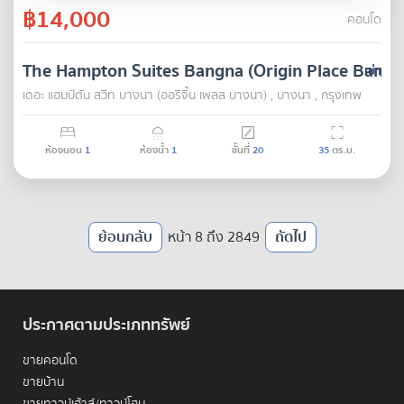
฿14,000
คอนโด
The Hampton Suites Bangna (Origin Place Bangn
เช่า
เดอะ แฮมป์ตัน สวีท บางนา (ออริจิ้น เพลส บางนา) , บางนา , กรุงเทพ
ห้องนอน
1
ห้องน้ำ
1
ชั้นที่
20
35
ตร.ม.
ย้อนกลับ
หน้า 8 ถึง 2849
ถัดไป
ประกาศตามประเภททรัพย์
ขายคอนโด
ขายบ้าน