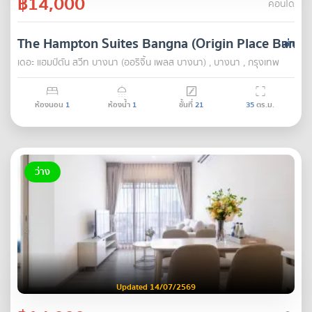
฿14,000
คอนโด
The Hampton Suites Bangna (Origin Place Bangn
เช่า
เดอะ แฮมป์ตัน สวีท บางนา (ออริจิ้น เพลส บางนา) , บางนา , กรุงเทพ
ห้องนอน
1
ห้องน้ำ
1
ชั้นที่
21
35
ตร.ม.
ว่าง
Updated 14/07/2569