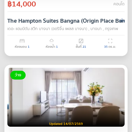
฿14,000
คอนโด
The Hampton Suites Bangna (Origin Place Bangn
เช่า
เดอะ แฮมป์ตัน สวีท บางนา (ออริจิ้น เพลส บางนา) , บางนา , กรุงเทพ
ห้องนอน
1
ห้องน้ำ
1
ชั้นที่
21
35
ตร.ม.
ว่าง
Updated 14/07/2569