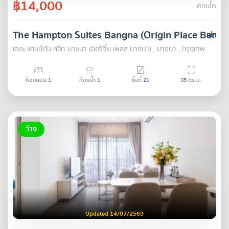
฿14,000
คอนโด
The Hampton Suites Bangna (Origin Place Bangn
เช่า
เดอะ แฮมป์ตัน สวีท บางนา (ออริจิ้น เพลส บางนา) , บางนา , กรุงเทพ
ห้องนอน
1
ห้องน้ำ
1
ชั้นที่
21
35
ตร.ม.
ว่าง
Updated 14/07/2569