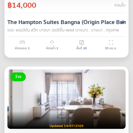
฿14,000
คอนโด
The Hampton Suites Bangna (Origin Place Bangn
เช่า
เดอะ แฮมป์ตัน สวีท บางนา (ออริจิ้น เพลส บางนา) , บางนา , กรุงเทพ
ห้องนอน
1
ห้องน้ำ
1
ชั้นที่
20
35
ตร.ม.
ว่าง
Updated 14/07/2569