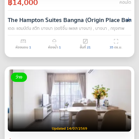
฿14,000
คอนโด
The Hampton Suites Bangna (Origin Place Bangn
เช่า
เดอะ แฮมป์ตัน สวีท บางนา (ออริจิ้น เพลส บางนา) , บางนา , กรุงเทพ
ห้องนอน
1
ห้องน้ำ
1
ชั้นที่
21
35
ตร.ม.
ว่าง
Updated 14/07/2569