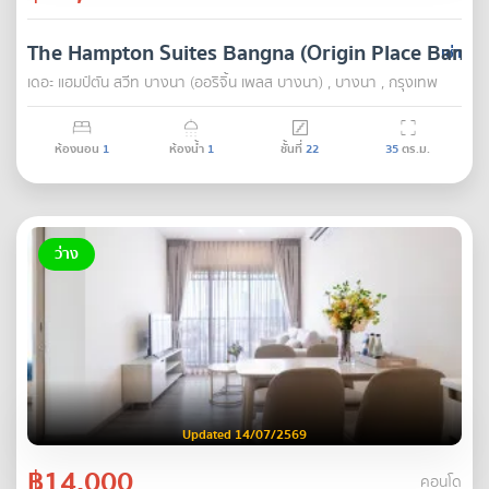
The Hampton Suites Bangna (Origin Place Bangn
เช่า
เดอะ แฮมป์ตัน สวีท บางนา (ออริจิ้น เพลส บางนา) , บางนา , กรุงเทพ
ห้องนอน
1
ห้องน้ำ
1
ชั้นที่
22
35
ตร.ม.
ว่าง
Updated 14/07/2569
฿14,000
คอนโด