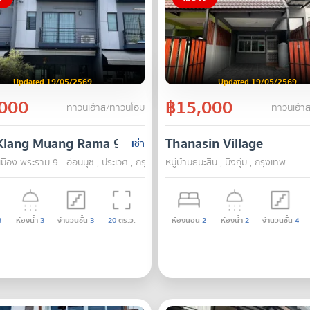
Updated 19/05/2569
Updated 19/05/2569
000
฿15,000
ทาวน์เฮ้าส์/ทาวน์โฮม
ทาวน์เฮ้าส
Klang Muang Rama 9 - On Nut
Thanasin Village
เช่า
มือง พระราม 9 - อ่อนนุช , ประเวศ , กรุงเทพ
หมู่บ้านธนะสิน , บึงกุ่ม , กรุงเทพ
3
ห้องน้ำ
3
จำนวนชั้น
3
20
ตร.ว.
ห้องนอน
2
ห้องน้ำ
2
จำนวนชั้น
4