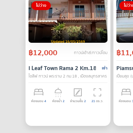
ไม่ว่าง
ไม่ว่า
Updated 16/05/2569
฿12,000
฿11,
ทาวน์เฮ้าส์/ทาวน์โฮม
I Leaf Town Rama 2 Km.18
Piamsu
เช่า
ไอลีฟ ทาวน์ พระราม 2 กม.18 , เมืองสมุทรสาคร , สมุทรสาคร
เปี่ยมสุข 
ห้องนอน
4
ห้องน้ำ
2
จำนวนชั้น
2
21
ตร.ว.
ห้องนอน