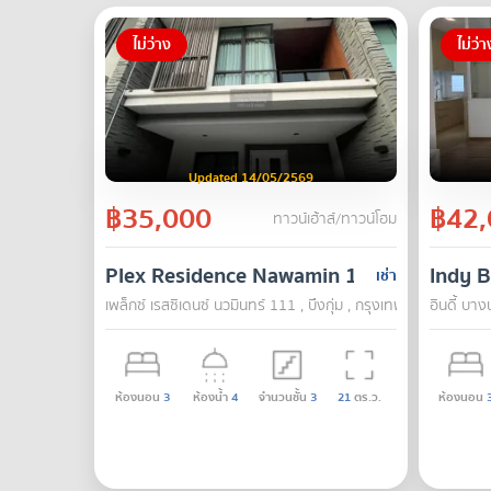
ไม่ว่าง
ไม่ว่า
Updated 14/05/2569
฿35,000
฿42,
ทาวน์เฮ้าส์/ทาวน์โฮม
Plex Residence Nawamin 111
Indy 
เช่า
เพล็กซ์ เรสซิเดนซ์ นวมินทร์ 111 , บึงกุ่ม , กรุงเทพ
อินดี้ บา
ห้องนอน
3
ห้องน้ำ
4
จำนวนชั้น
3
21
ตร.ว.
ห้องนอน