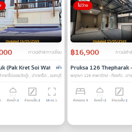
ง
ไม่ว่าง
Updated 16/05/2569
Updated 15/05/2569
000
฿16,900
ทาวน์เฮ้าส์/ทาวน์โฮม
ทาวน์เฮ้าส
k (Pak Kret Soi Wat Ku)
Pruksa 126 Thepharak 
เช่า
(ปากเกร็ดซอยวัดกู้) , ปากเกร็ด , นนทบุรี
พฤกษา 126 เทพารักษ์ - กิ่งแก้ว , บา
3
ห้องน้ำ
2
จำนวนชั้น
2
19
ตร.ว.
ห้องนอน
3
ห้องน้ำ
2
จำนวนชั้น
2