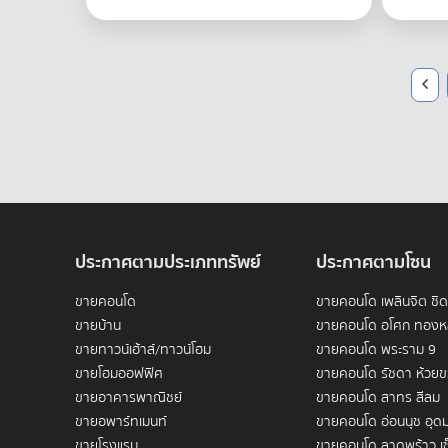
ประกาศตามประเภททรัพย์
ประกาศตามโซน
ขายคอนโด
ขายคอนโด เพลินจิต ชิ
ขายบ้าน
ขายคอนโด อโศก ทองห
ขายทาวน์เฮ้าส์/ทาวน์โฮม
ขายคอนโด พระราม 9
ขายโฮมออฟฟิศ
ขายคอนโด รัชดา ห้วย
ขายอาคารพาณิชย์
ขายคอนโด สาทร สีลม
ขายอพาร์ทเมนท์
ขายคอนโด อ่อนนุช อุดม
ขายโรงแรม
ขายคอนโด ลาดพร้าว เซ