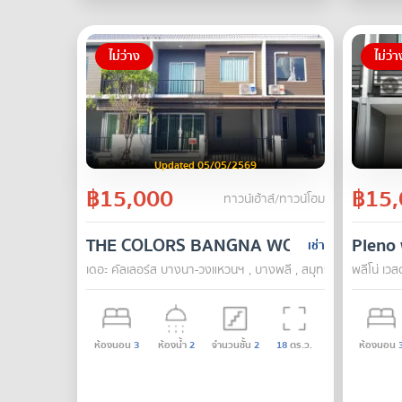
ไม่ว่าง
ไม่ว่า
Updated 05/05/2569
฿15,000
฿15,
ทาวน์เฮ้าส์/ทาวน์โฮม
THE COLORS BANGNA WONGWAEN
Pleno
เช่า
เดอะ คัลเลอร์ส บางนา-วงแหวนฯ , บางพลี , สมุทรปราการ
พลีโน่ เวส
ห้องนอน
3
ห้องน้ำ
2
จำนวนชั้น
2
18
ตร.ว.
ห้องนอน