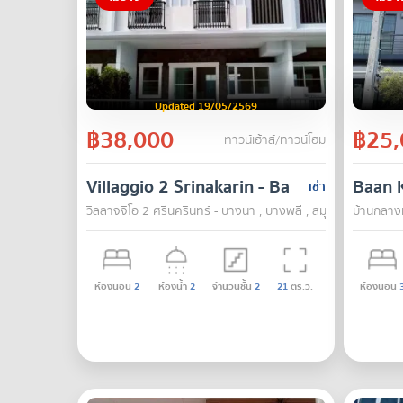
Updated 19/05/2569
฿38,000
฿25,
ทาวน์เฮ้าส์/ทาวน์โฮม
Villaggio 2 Srinakarin - Bangna
Baan 
เช่า
วิลลาจจิโอ 2 ศรีนครินทร์ - บางนา , บางพลี , สมุทรปราการ
บ้านกลางเ
ห้องนอน
2
ห้องน้ำ
2
จำนวนชั้น
2
21
ตร.ว.
ห้องนอน