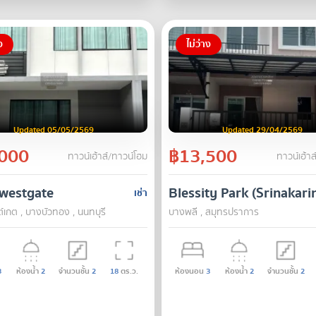
ง
ไม่ว่าง
Updated 05/05/2569
Updated 29/04/2569
000
฿13,500
ทาวน์เฮ้าส์/ทาวน์โฮม
ทาวน์เฮ้าส
 westgate
Blessity Park (Srinakari
เช่า
ต์เกต , บางบัวทอง , นนทบุรี
บางพลี , สมุทรปราการ
3
ห้องน้ำ
2
จำนวนชั้น
2
18
ตร.ว.
ห้องนอน
3
ห้องน้ำ
2
จำนวนชั้น
2