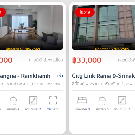
ง
ไม่ว่าง
Updated 08/05/2569
Updated 07/05/2569
000
฿33,000
ทาวน์เฮ้าส์/ทาวน์โฮม
ทาวน์เฮ้าส
Bangna - Ramkhamhaeng 2
City Link Rama 9-Srinak
เช่า
งนา - รามคำแหง 2 , ประเวศ , กรุงเทพ
ซิตี้ลิงก์ พระราม 9-ศรีนครินทร์ , สะพ
3
ห้องน้ำ
2
จำนวนชั้น
2
29
ตร.ว.
ห้องนอน
3
ห้องน้ำ
3
จำนวนชั้น
3