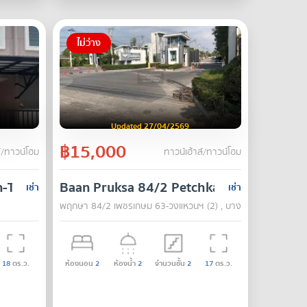
ไม่ว่าง
Updated 27/04/2569
฿15,000
์/ทาวน์โฮม
ทาวน์เฮ้าส์/ทาวน์โฮม
n-Theparak)​
Baan Pruksa 84/2 Petchkasem 63-Wong
เช่า
เช่า
พฤกษา 84/2 เพชรเกษม 63-วงแหวนฯ (2) , บางแค , กรุงเทพ
18
ตร.ว.
ห้องนอน
2
ห้องน้ำ
2
จำนวนชั้น
2
17
ตร.ว.