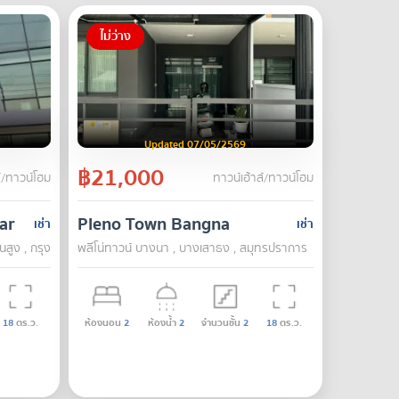
ไม่ว่าง
Updated 07/05/2569
฿21,000
์/ทาวน์โฮม
ทาวน์เฮ้าส์/ทาวน์โฮม
arin
Pleno Town Bangna
เช่า
เช่า
านสูง , กรุงเทพ
พลีโน่ทาวน์ บางนา , บางเสาธง , สมุทรปราการ
18
ตร.ว.
ห้องนอน
2
ห้องน้ำ
2
จำนวนชั้น
2
18
ตร.ว.