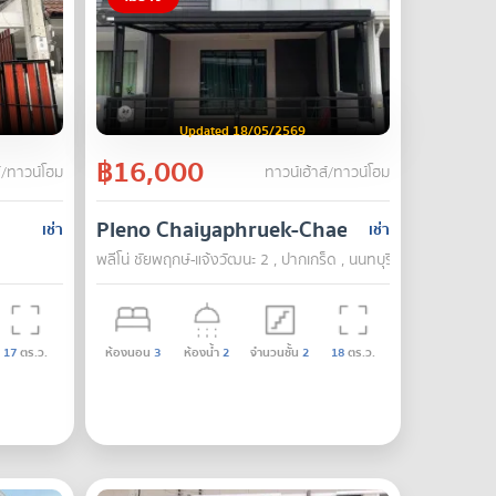
Updated 18/05/2569
฿16,000
์/ทาวน์โฮม
ทาวน์เฮ้าส์/ทาวน์โฮม
Pleno Chaiyaphruek-Chaengwattana 2
เช่า
เช่า
พลีโน่ ชัยพฤกษ์-แจ้งวัฒนะ 2 , ปากเกร็ด , นนทบุรี
17
ตร.ว.
ห้องนอน
3
ห้องน้ำ
2
จำนวนชั้น
2
18
ตร.ว.