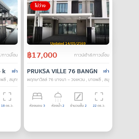
ไม่ว่าง
Updated 14/05/2569
฿17,000
์/ทาวน์โฮม
ทาวน์เฮ้าส์/ทาวน์โฮม
- kingkaew
PRUKSA VILLE 76 BANGNA – WONGWA
เช่า
เช่า
งพลี , สมุทรปราการ
พฤกษาวิลล์ 76 บางนา – วงแหวน , บางพลี , สมุทรปราการ
18
ตร.ว.
ห้องนอน
3
ห้องน้ำ
2
จำนวนชั้น
2
22
ตร.ว.