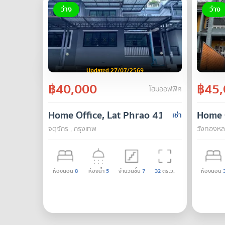
ว่าง
ว่าง
Updated 27/07/2569
฿40,000
฿45,
โฮมออฟฟิศ
Home Office, Lat Phrao 41, Yaek 6-9
Home O
เช่า
จตุจักร , กรุงเทพ
วังทองหล
ห้องนอน
8
ห้องน้ำ
5
จำนวนชั้น
7
32
ตร.ว.
ห้องนอน