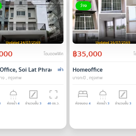
ว่าง
Updated 24/07/2569
Updated 16/07/2569
000
฿35,000
โฮมออฟฟิศ
โ
ffice, Soi Lat Phrao 91
Homeoffice
เช่า
าง , กรุงเทพ
บางกะปิ , กรุงเทพ
3
ห้องน้ำ
4
จำนวนชั้น
3
46
ตร.ว.
ห้องนอน
4
ห้องน้ำ
3
จำนวนชั้น
3