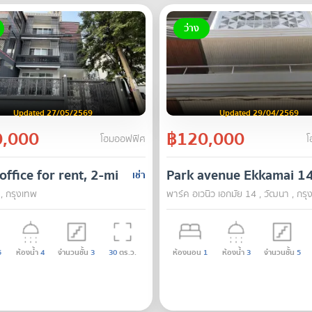
ว่าง
Updated 27/05/2569
Updated 29/04/2569
,000
฿120,000
โฮมออฟฟิศ
โ
ffice for rent, 2-minute walk to Phra Khanong BTS 
Park avenue Ekkamai 1
เช่า
, กรุงเทพ
พาร์ค อเวนิว เอกมัย 14 , วัฒนา , กรุ
5
ห้องน้ำ
4
จำนวนชั้น
3
30
ตร.ว.
ห้องนอน
1
ห้องน้ำ
3
จำนวนชั้น
5