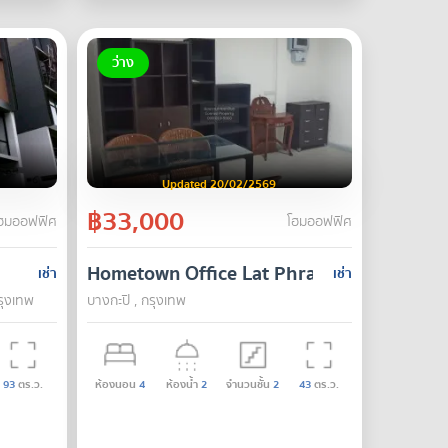
ว่าง
Updated 20/02/2569
฿33,000
ฮมออฟฟิศ
โฮมออฟฟิศ
ct.
7
Hometown Office Lat Phrao Soi 128/1 16
เช่า
เช่า
รุงเทพ
บางกะปิ , กรุงเทพ
93
ตร.ว.
ห้องนอน
4
ห้องน้ำ
2
จำนวนชั้น
2
43
ตร.ว.