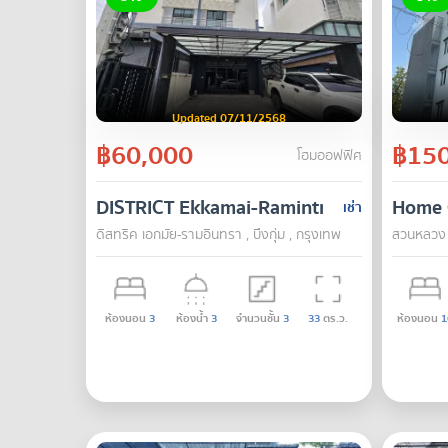
Updated 07/11/2568
฿60,000
฿150
โฮมออฟฟิศ
DISTRICT Ekkamai-Ramintra
Home 
เช่า
ดิสทริค เอกมัย-รามอินทรา , บึงกุ่ม , กรุงเทพ
สวนหลวง 
ห้องนอน
3
ห้องน้ำ
3
จำนวนชั้น
3
33
ตร.ว.
ห้องนอน
1