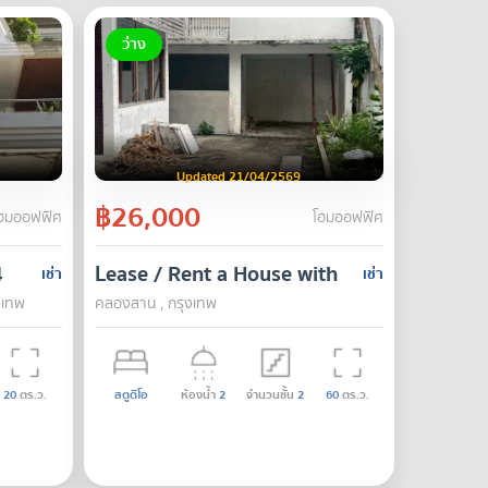
ว่าง
Updated 21/04/2569
฿26,000
ฮมออฟฟิศ
โฮมออฟฟิศ
station. Ready to move in. Pets allowed.
4
Lease / Rent a House with Land in Lat Ya,
เช่า
เช่า
งเทพ
คลองสาน , กรุงเทพ
20
ตร.ว.
สตูดิโอ
ห้องน้ำ
2
จำนวนชั้น
2
60
ตร.ว.