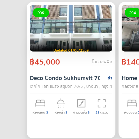
ว่าง
ว่าง
Updated 01/06/2569
฿45,000
฿140
โฮมออฟฟิศ
Deco Condo Sukhumvit 70/5
Home o
เช่า
เดคโค แอท แบริ่ง สุขุมวิท 70/5 , บางนา , กรุงเทพ
คลองเตย 
ห้องนอน
3
ห้องน้ำ
3
จำนวนชั้น
3
21
ตร.ว.
ห้องนอน