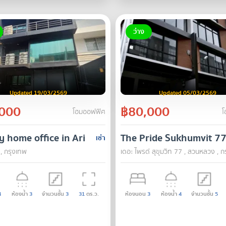
ว่าง
Updated 19/03/2569
Updated 05/03/2569
000
฿80,000
โฮมออฟฟิศ
โ
y home office in Ari Townhouse Sukhumvit 26 proje
The Pride Sukhumvit 7
เช่า
, กรุงเทพ
เดอะ ไพรด์ สุขุมวิท 77 , สวนหลวง , ก
4
ห้องน้ำ
3
จำนวนชั้น
3
31
ตร.ว.
ห้องนอน
3
ห้องน้ำ
4
จำนวนชั้น
5