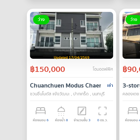
ว่าง
ว่าง
Updated 17/04/2569
฿150,000
฿90,
โฮมออฟฟิศ
Chuanchuen Modus Chaengwattana
3-stor
เช่า
ชวนชื่นโมดัส แจ้งวัฒนะ , ปากเกร็ด , นนทบุรี
คลองเตย 
ห้องนอน
6
ห้องน้ำ
8
จำนวนชั้น
3
0
ตร.ว.
ห้องนอน