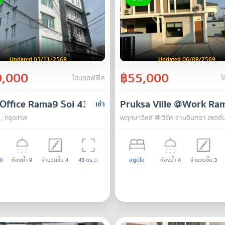
Updated 03/11/2568
Updated 06/08/2569
,000
฿55,000
โฮมออฟฟิศ
โ
Office Rama9 Soi 43
Pruksa Ville @Work Ram
เช่า
, กรุงเทพ
พฤกษาวิลล์ @เวิร์ค รามอินทรา สเตชั่
0
ห้องน้ำ
9
จำนวนชั้น
4
43
ตร.ว.
สตูดิโอ
ห้องน้ำ
4
จำนวนชั้น
3