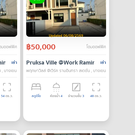
Updated 06/08/2569
฿50,000
ฮมออฟฟิศ
โฮมออฟฟิศ
intra Station
Pruksa Ville @Work Ramintra Station
เช่า
เช่า
น , บางเขน , กรุงเทพ
พฤกษาวิลล์ @เวิร์ค รามอินทรา สเตชั่น , บางเขน , กรุงเทพ
54
ตร.ว.
สตูดิโอ
ห้องน้ำ
4
จำนวนชั้น
3
48
ตร.ว.