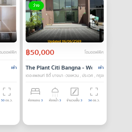
ว่าง
Updated 06/06/2569
฿50,000
ฮมออฟฟิศ
โฮมออฟฟิศ
The Plant Citi Bangna - Wongwaen
เช่า
เช่า
เดอะแพลนท์ ซิตี้ บางนา -วงแหวน , ประเวศ , กรุงเทพ
50
ตร.ว.
ห้องนอน
3
ห้องน้ำ
3
จำนวนชั้น
3
34
ตร.ว.