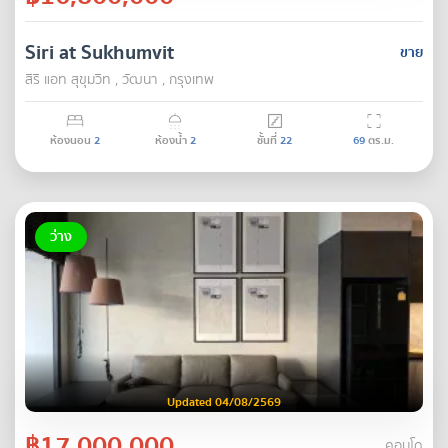
Siri at Sukhumvit
ขาย
สิริ แอท สุขุมวิท , วัฒนา , กรุงเทพ
ห้องนอน
2
ห้องน้ำ
2
ชั้นที่
22
69
ตร.ม.
ว่าง
Updated 04/08/2569
฿17,000,000
คอนโด