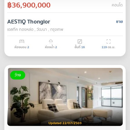
฿36,900,000
คอนโด
AESTIQ Thonglor
ขาย
เอสทีค ทองหล่อ , วัฒนา , กรุงเทพ
ห้องนอน
2
ห้องน้ำ
2
ชั้นที่
16
119
ตร.ม.
ว่าง
Updated 22/07/2569