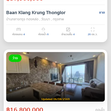
Baan Klang Krung Thonglor
ขาย
บ้านกลางกรุง ทองหล่อ , วัฒนา , กรุงเทพ
ห้องนอน
4
ห้องน้ำ
6
จำนวนชั้น
4
26
ตร.ว.
ว่าง
Updated 06/08/2569
฿16,800,000
คอนโด