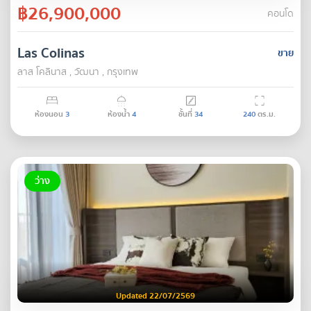
฿26,900,000
คอนโด
Las Colinas
ขาย
ลาส โคลินาส , วัฒนา , กรุงเทพ
ห้องนอน
3
ห้องน้ำ
4
ชั้นที่
34
240
ตร.ม.
ว่าง
Updated 22/07/2569