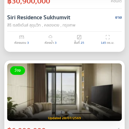
฿30,900,000
คอนโด
Siri Residence Sukhumvit
ขาย
สิริ เรสซิเด้นส์ สุขุมวิท , คลองเตย , กรุงเทพ
ห้องนอน
3
ห้องน้ำ
3
ชั้นที่
25
145
ตร.ม.
ว่าง
Updated 28/07/2569