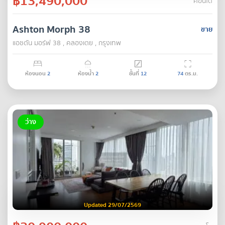
฿13,490,000
คอนโด
Ashton Morph 38
ขาย
แอชตัน มอร์ฟ 38 , คลองเตย , กรุงเทพ
ห้องนอน
2
ห้องน้ำ
2
ชั้นที่
12
74
ตร.ม.
ว่าง
Updated 29/07/2569