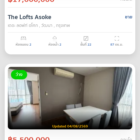
The Lofts Asoke
ขาย
เดอะ ลอฟท์ อโศก , วัฒนา , กรุงเทพ
ห้องนอน
2
ห้องน้ำ
2
ชั้นที่
22
87
ตร.ม.
ว่าง
Updated 04/08/2569
฿5,500,000