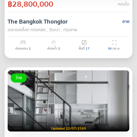
฿28,800,000
คอนโด
The Bangkok Thonglor
ขาย
เดอะแบงค็อก ทองหล่อ , วัฒนา , กรุงเทพ
ห้องนอน
2
ห้องน้ำ
2
ชั้นที่
17
86
ตร.ม.
ว่าง
Updated 22/07/2569