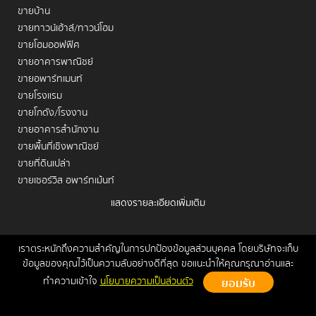
ขายบ้าน
ขายทาวน์เฮ้าส์/ทาวน์โฮม
ขายโฮมออฟฟิศ
ขายอาคารพาณิชย์
ขายอพาร์ทเมนท์
ขายโรงแรม
ขายโกดัง/โรงงาน
ขายอาคารสำนักงาน
ขายพื้นที่เชิงพาณิชย์
ขายที่ดินเปล่า
ขายเซอร์วิส อพาร์ทเม้นท์
แสดงรายละเอียดเพิ่มเติม
เช่าคอนโด
เช่าบ้าน
เช่าทาวน์เฮ้าส์/ทาวน์โฮม
เราตระหนักถึงความสำคัญในการปกป้องข้อมูลส่วนบุคคล โดยบริษัทจะเก็บ
หน้าหลัก
ขาย
เช่า
ฝากขาย/เช่า
ข่าวสาร
ติดต่อเรา
Site
ข้อมูลของคุณไว้เป็นความลับอย่างดีที่สุด ขอแนะนำให้คุณกรุณาอ่านและ
เช่าโฮมออฟฟิศ
Map
ทำความเข้าใจ
นโยบายความเป็นส่วนตัว
เช่าอาคารพาณิชย์
Copyrights © 2026, Connex Property
เช่าอพาร์ทเมนท์