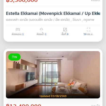
คอนโด
Estella Ekkamai (Movenpick Ekkamai / Up Ekkama
ขาย
เอสเตลล่า เอกมัย (เมอเวนพิค เอกมัย / อัพ เอกมัย) , วัฒนา , กรุงเทพ
ห้องนอน
1
ห้องน้ำ
1
ชั้นที่
8
59
ตร.ม.
ว่าง
Updated 03/08/2569