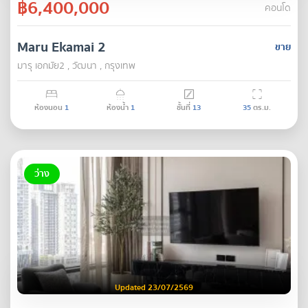
฿6,400,000
คอนโด
Maru Ekamai 2
ขาย
มารุ เอกมัย2 , วัฒนา , กรุงเทพ
ห้องนอน
1
ห้องน้ำ
1
ชั้นที่
13
35
ตร.ม.
ว่าง
Updated 23/07/2569