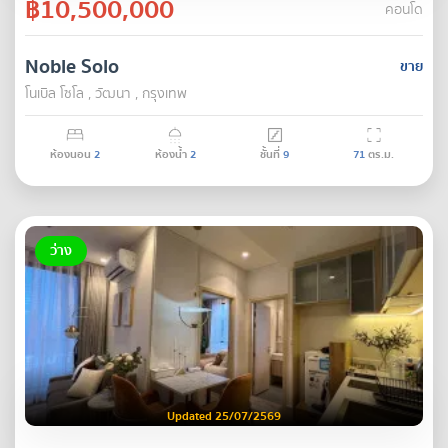
฿10,500,000
คอนโด
Noble Solo
ขาย
โนเบิล โซโล , วัฒนา , กรุงเทพ
ห้องนอน
2
ห้องน้ำ
2
ชั้นที่
9
71
ตร.ม.
ว่าง
Updated 25/07/2569