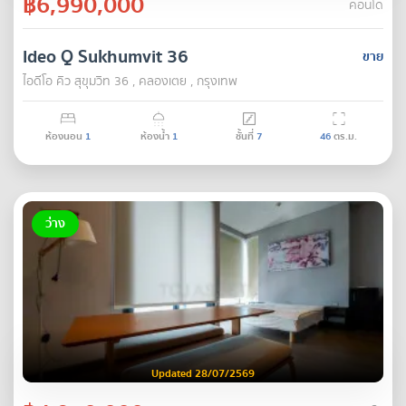
฿6,990,000
คอนโด
Ideo Q Sukhumvit 36
ขาย
ไอดีโอ คิว สุขุมวิท 36 , คลองเตย , กรุงเทพ
ห้องนอน
1
ห้องน้ำ
1
ชั้นที่
7
46
ตร.ม.
ว่าง
Updated 28/07/2569