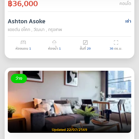
฿36,000
คอนโด
Ashton Asoke
เช่า
แอชตัน อโศก , วัฒนา , กรุงเทพ
ห้องนอน
1
ห้องน้ำ
1
ชั้นที่
29
36
ตร.ม.
ว่าง
Updated 22/07/2569