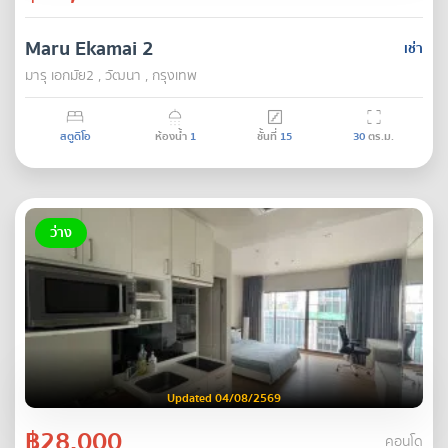
Maru Ekamai 2
เช่า
มารุ เอกมัย2 , วัฒนา , กรุงเทพ
สตูดิโอ
ห้องน้ำ
1
ชั้นที่
15
30
ตร.ม.
ว่าง
Updated 04/08/2569
฿28,000
คอนโด