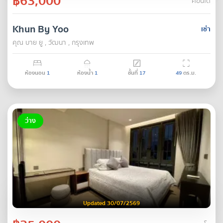
฿63,000
คอนโด
Khun By Yoo
เช่า
คุณ บาย ยู , วัฒนา , กรุงเทพ
ห้องนอน
1
ห้องน้ำ
1
ชั้นที่
17
49
ตร.ม.
ว่าง
Updated 30/07/2569