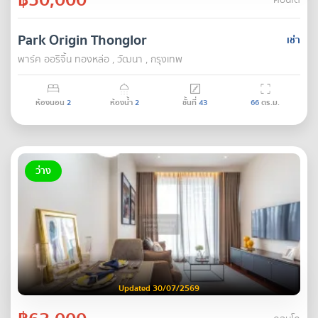
คอนโด
Park Origin Thonglor
เช่า
พาร์ค ออริจิ้น ทองหล่อ , วัฒนา , กรุงเทพ
ห้องนอน
2
ห้องน้ำ
2
ชั้นที่
43
66
ตร.ม.
ว่าง
Updated 30/07/2569