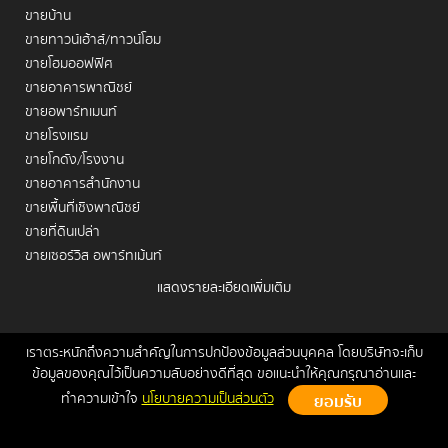
ขายบ้าน
ขายทาวน์เฮ้าส์/ทาวน์โฮม
ขายโฮมออฟฟิศ
ขายอาคารพาณิชย์
ขายอพาร์ทเมนท์
ขายโรงแรม
ขายโกดัง/โรงงาน
ขายอาคารสำนักงาน
ขายพื้นที่เชิงพาณิชย์
ขายที่ดินเปล่า
ขายเซอร์วิส อพาร์ทเม้นท์
แสดงรายละเอียดเพิ่มเติม
เช่าคอนโด
เช่าบ้าน
เช่าทาวน์เฮ้าส์/ทาวน์โฮม
เราตระหนักถึงความสำคัญในการปกป้องข้อมูลส่วนบุคคล โดยบริษัทจะเก็บ
หน้าหลัก
ขาย
เช่า
ฝากขาย/เช่า
ข่าวสาร
ติดต่อเรา
Site
ข้อมูลของคุณไว้เป็นความลับอย่างดีที่สุด ขอแนะนำให้คุณกรุณาอ่านและ
เช่าโฮมออฟฟิศ
Map
ทำความเข้าใจ
นโยบายความเป็นส่วนตัว
เช่าอาคารพาณิชย์
Copyrights © 2026, Connex Property
เช่าอพาร์ทเมนท์