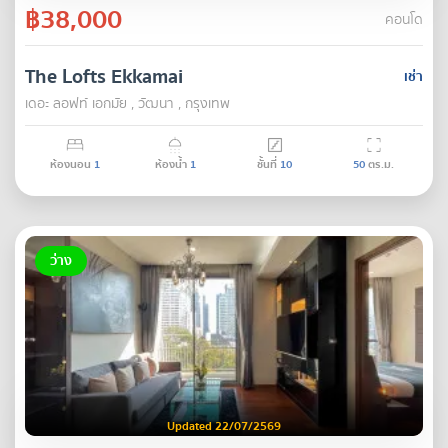
฿38,000
คอนโด
The Lofts Ekkamai
เช่า
เดอะ ลอฟท์ เอกมัย , วัฒนา , กรุงเทพ
ห้องนอน
1
ห้องน้ำ
1
ชั้นที่
10
50
ตร.ม.
ว่าง
Updated 22/07/2569