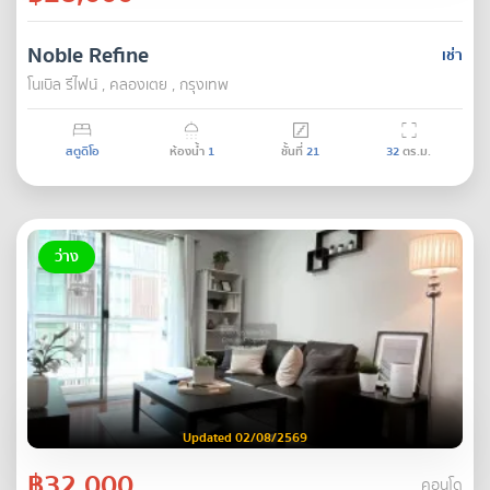
Noble Refine
เช่า
โนเบิล รีไฟน์ , คลองเตย , กรุงเทพ
สตูดิโอ
ห้องน้ำ
1
ชั้นที่
21
32
ตร.ม.
ว่าง
Updated 02/08/2569
฿32,000
คอนโด