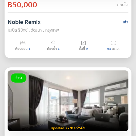
฿50,000
คอนโด
Noble Remix
เช่า
โนเบิล รีมิกซ์ , วัฒนา , กรุงเทพ
ห้องนอน
1
ห้องน้ำ
1
ชั้นที่
9
64
ตร.ม.
ว่าง
Updated 22/07/2569