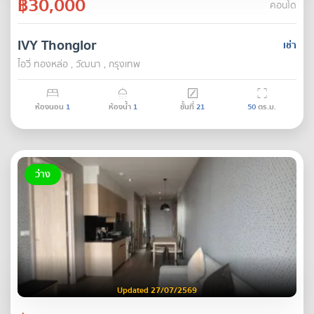
฿30,000
คอนโด
IVY Thonglor
เช่า
ไอวี่ ทองหล่อ , วัฒนา , กรุงเทพ
ห้องนอน
1
ห้องน้ำ
1
ชั้นที่
21
50
ตร.ม.
ว่าง
Updated 27/07/2569