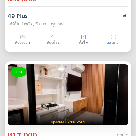
49 Plus
เช่า
โฟร์ตี้ไนน์ พลัส , วัฒนา , กรุงเทพ
ห้องนอน
1
ห้องน้ำ
1
ชั้นที่
6
53
ตร.ม.
ว่าง
Updated 02/08/2569
฿17,000
คอนโด