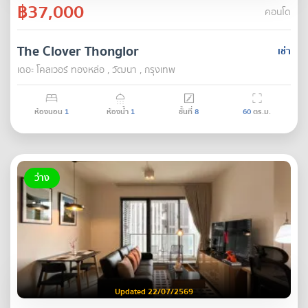
฿37,000
คอนโด
The Clover Thonglor
เช่า
เดอะ โคลเวอร์ ทองหล่อ , วัฒนา , กรุงเทพ
ห้องนอน
1
ห้องน้ำ
1
ชั้นที่
8
60
ตร.ม.
ว่าง
Updated 22/07/2569