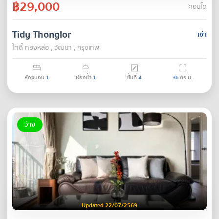
฿29,000
คอนโด
Tidy Thonglor
เช่า
ไทดี้ ทองหล่อ , วัฒนา , กรุงเทพ
ห้องนอน
1
ห้องน้ำ
1
ชั้นที่
4
36
ตร.ม.
ว่าง
Updated 22/07/2569