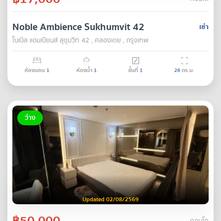
Noble Ambience Sukhumvit 42
เช่า
โนเบิล แอมเบียนส์ สุขุมวิท 42 , คลองเตย , กรุงเทพ
ห้องนอน
1
ห้องน้ำ
1
ชั้นที่
1
28
ตร.ม.
ว่าง
Updated 02/08/2569
฿50,000