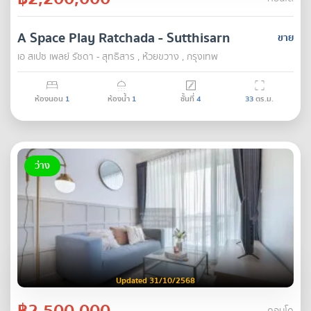
A Space Play Ratchada - Sutthisarn
ขาย
เอ สเปซ เพลย์ รัชดา - สุทธิสาร , ห้วยขวาง , กรุงเทพ
ห้องนอน
1
ห้องน้ำ
1
ชั้นที่
4
33
ตร.ม.
ว่าง
Updated 31/10/2568
฿2,500,000