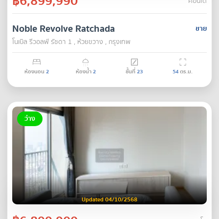
฿6,899,990
คอนโด
Noble Revolve Ratchada
ขาย
โนเบิล รีวอลฟ์ รัชดา 1 , ห้วยขวาง , กรุงเทพ
ห้องนอน
2
ห้องน้ำ
2
ชั้นที่
23
54
ตร.ม.
ว่าง
Updated 04/10/2568