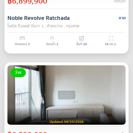
฿6,899,900
คอนโด
Noble Revolve Ratchada
ขาย
โนเบิล รีวอลฟ์ รัชดา 1 , ห้วยขวาง , กรุงเทพ
ห้องนอน
2
ห้องน้ำ
2
ชั้นที่
28
54
ตร.ม.
ว่าง
Updated 04/10/2568