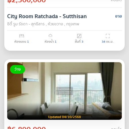
คอนโด
City Room Ratchada - Sutthisan
ขาย
ซิตี้ รูม รัชดา - สุทธิสาร , ห้วยขวาง , กรุงเทพ
ห้องนอน
1
ห้องน้ำ
1
ชั้นที่
3
34
ตร.ม.
ว่าง
Updated 04/10/2568