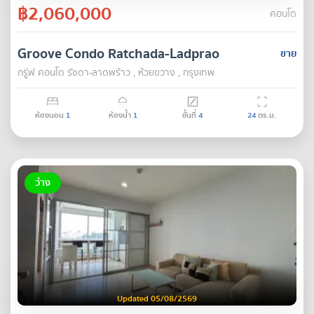
฿2,060,000
คอนโด
Groove Condo Ratchada-Ladprao
ขาย
กรู๊ฟ คอนโด รัชดา-ลาดพร้าว , ห้วยขวาง , กรุงเทพ
ห้องนอน
1
ห้องน้ำ
1
ชั้นที่
4
24
ตร.ม.
ว่าง
Updated 05/08/2569