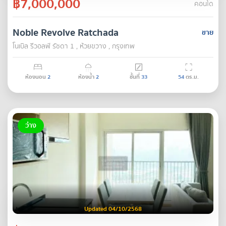
฿7,000,000
คอนโด
Noble Revolve Ratchada
ขาย
โนเบิล รีวอลฟ์ รัชดา 1 , ห้วยขวาง , กรุงเทพ
ห้องนอน
2
ห้องน้ำ
2
ชั้นที่
33
54
ตร.ม.
ว่าง
Updated 04/10/2568