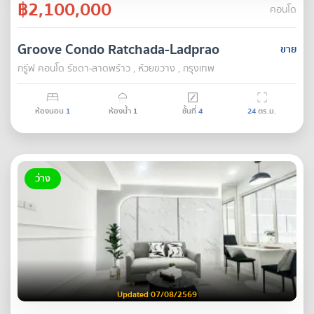
฿2,100,000
คอนโด
Groove Condo Ratchada-Ladprao
ขาย
กรู๊ฟ คอนโด รัชดา-ลาดพร้าว , ห้วยขวาง , กรุงเทพ
ห้องนอน
1
ห้องน้ำ
1
ชั้นที่
4
24
ตร.ม.
ว่าง
Updated 07/08/2569