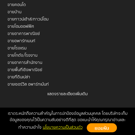
ขายคอนโด
ขายบ้าน
ขายทาวน์เฮ้าส์/ทาวน์โฮม
ขายโฮมออฟฟิศ
ขายอาคารพาณิชย์
ขายอพาร์ทเมนท์
ขายโรงแรม
ขายโกดัง/โรงงาน
ขายอาคารสำนักงาน
ขายพื้นที่เชิงพาณิชย์
ขายที่ดินเปล่า
ขายเซอร์วิส อพาร์ทเม้นท์
แสดงรายละเอียดเพิ่มเติม
เช่าคอนโด
เช่าบ้าน
เช่าทาวน์เฮ้าส์/ทาวน์โฮม
เราตระหนักถึงความสำคัญในการปกป้องข้อมูลส่วนบุคคล โดยบริษัทจะเก็บ
หน้าหลัก
ขาย
เช่า
ฝากขาย/เช่า
ข่าวสาร
ติดต่อเรา
Site
ข้อมูลของคุณไว้เป็นความลับอย่างดีที่สุด ขอแนะนำให้คุณกรุณาอ่านและ
เช่าโฮมออฟฟิศ
Map
ทำความเข้าใจ
นโยบายความเป็นส่วนตัว
เช่าอาคารพาณิชย์
Copyrights © 2026, Connex Property