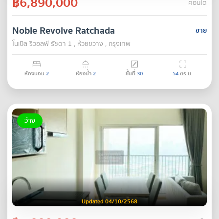
฿6,890,000
คอนโด
Noble Revolve Ratchada
ขาย
โนเบิล รีวอลฟ์ รัชดา 1 , ห้วยขวาง , กรุงเทพ
ห้องนอน
2
ห้องน้ำ
2
ชั้นที่
30
54
ตร.ม.
ว่าง
Updated 04/10/2568