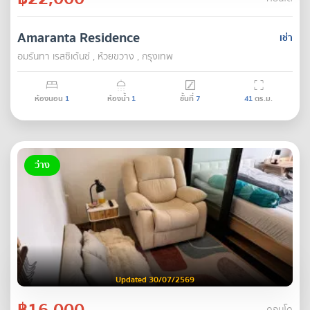
Amaranta Residence
เช่า
อมรันทา เรสซิเด้นซ์ , ห้วยขวาง , กรุงเทพ
ห้องนอน
1
ห้องน้ำ
1
ชั้นที่
7
41
ตร.ม.
ว่าง
Updated 30/07/2569
฿16,000