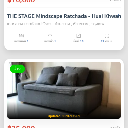
คอนโด
THE STAGE Mindscape Ratchada - Huai Khwang
เช่า
เดอะ สเตจ มายด์สเคป รัชดา - ห้วยขวาง , ห้วยขวาง , กรุงเทพ
ห้องนอน
1
ห้องน้ำ
1
ชั้นที่
18
27
ตร.ม.
ว่าง
Updated 30/07/2569