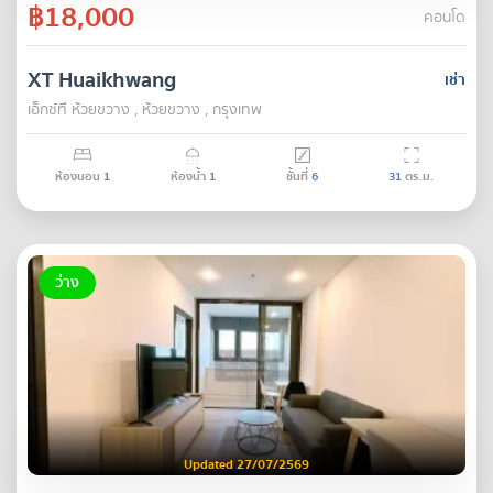
฿18,000
คอนโด
XT Huaikhwang
เช่า
เอ็กซ์ที ห้วยขวาง , ห้วยขวาง , กรุงเทพ
ห้องนอน
1
ห้องน้ำ
1
ชั้นที่
6
31
ตร.ม.
ว่าง
Updated 27/07/2569