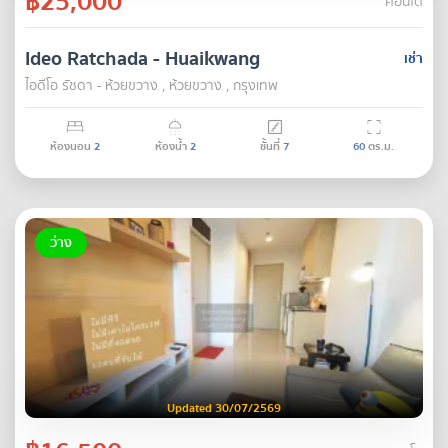
฿25,000
คอนโด
Ideo Ratchada - Huaikwang
เช่า
ไอดีโอ รัชดา - ห้วยขวาง , ห้วยขวาง , กรุงเทพ
ห้องนอน
2
ห้องน้ำ
2
ชั้นที่
7
60
ตร.ม.
ว่าง
Updated 30/07/2569