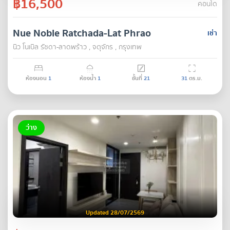
฿16,500
คอนโด
Nue Noble Ratchada-Lat Phrao
เช่า
นิว โนเบิล รัชดา-ลาดพร้าว , จตุจักร , กรุงเทพ
ห้องนอน
1
ห้องน้ำ
1
ชั้นที่
21
31
ตร.ม.
ว่าง
Updated 28/07/2569