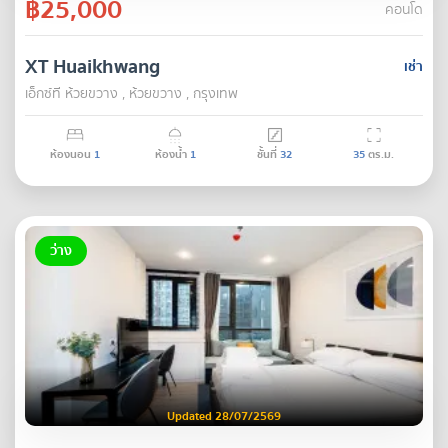
฿25,000
คอนโด
XT Huaikhwang
เช่า
เอ็กซ์ที ห้วยขวาง , ห้วยขวาง , กรุงเทพ
ห้องนอน
1
ห้องน้ำ
1
ชั้นที่
32
35
ตร.ม.
ว่าง
Updated 28/07/2569