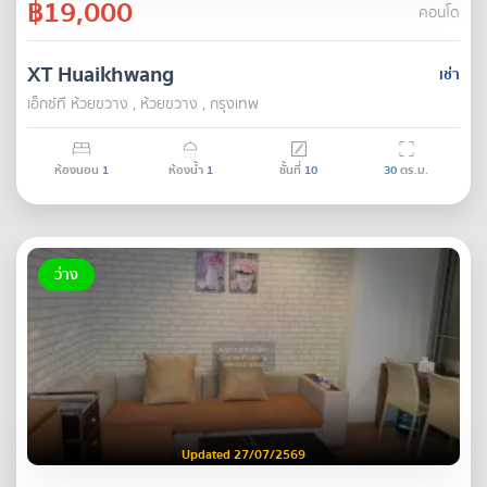
฿19,000
คอนโด
XT Huaikhwang
เช่า
เอ็กซ์ที ห้วยขวาง , ห้วยขวาง , กรุงเทพ
ห้องนอน
1
ห้องน้ำ
1
ชั้นที่
10
30
ตร.ม.
ว่าง
Updated 27/07/2569