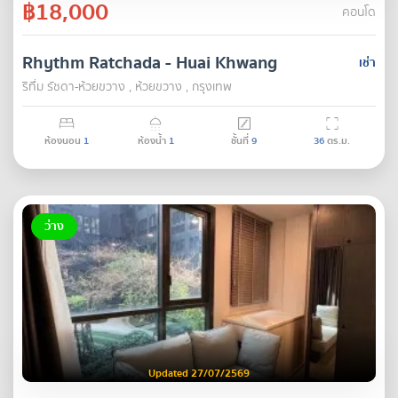
฿18,000
คอนโด
Rhythm Ratchada - Huai Khwang
เช่า
ริทึ่ม รัชดา-ห้วยขวาง , ห้วยขวาง , กรุงเทพ
ห้องนอน
1
ห้องน้ำ
1
ชั้นที่
9
36
ตร.ม.
ว่าง
Updated 27/07/2569