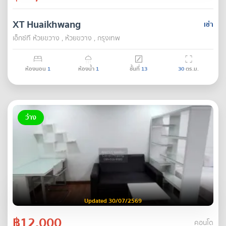
XT Huaikhwang
เช่า
เอ็กซ์ที ห้วยขวาง , ห้วยขวาง , กรุงเทพ
ห้องนอน
1
ห้องน้ำ
1
ชั้นที่
13
30
ตร.ม.
ว่าง
Updated 30/07/2569
฿12,000
คอนโด