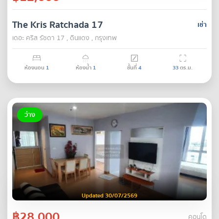
The Kris Ratchada 17
เช่า
เดอะ คริส รัชดา 17 , ดินแดง , กรุงเทพ
ห้องนอน
1
ห้องน้ำ
1
ชั้นที่
4
33
ตร.ม.
ว่าง
Updated 30/07/2569
฿28,000
คอนโด