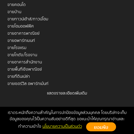
ขายคอนโด
ขายบ้าน
ขายทาวน์เฮ้าส์/ทาวน์โฮม
ขายโฮมออฟฟิศ
ขายอาคารพาณิชย์
ขายอพาร์ทเมนท์
ขายโรงแรม
ขายโกดัง/โรงงาน
ขายอาคารสำนักงาน
ขายพื้นที่เชิงพาณิชย์
ขายที่ดินเปล่า
ขายเซอร์วิส อพาร์ทเม้นท์
แสดงรายละเอียดเพิ่มเติม
เช่าคอนโด
เช่าบ้าน
เช่าทาวน์เฮ้าส์/ทาวน์โฮม
เราตระหนักถึงความสำคัญในการปกป้องข้อมูลส่วนบุคคล โดยบริษัทจะเก็บ
หน้าหลัก
ขาย
เช่า
ฝากขาย/เช่า
ข่าวสาร
ติดต่อเรา
Site
ข้อมูลของคุณไว้เป็นความลับอย่างดีที่สุด ขอแนะนำให้คุณกรุณาอ่านและ
เช่าโฮมออฟฟิศ
Map
ทำความเข้าใจ
นโยบายความเป็นส่วนตัว
เช่าอาคารพาณิชย์
Copyrights © 2026, Connex Property