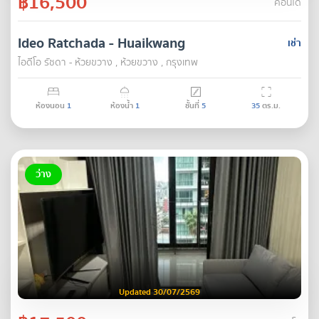
฿16,500
คอนโด
Ideo Ratchada - Huaikwang
เช่า
ไอดีโอ รัชดา - ห้วยขวาง , ห้วยขวาง , กรุงเทพ
ห้องนอน
1
ห้องน้ำ
1
ชั้นที่
5
35
ตร.ม.
ว่าง
Updated 30/07/2569