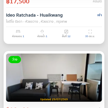
฿17,500
คอนโด
Ideo Ratchada - Huaikwang
เช่า
ไอดีโอ รัชดา - ห้วยขวาง , ห้วยขวาง , กรุงเทพ
ห้องนอน
1
ห้องน้ำ
1
ชั้นที่
12
35
ตร.ม.
ว่าง
Updated 29/07/2569