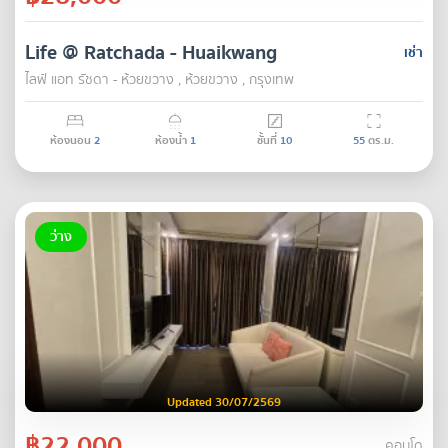
Life @ Ratchada - Huaikwang
เช่า
ไลฟ์ แอท รัชดา - ห้วยขวาง , ห้วยขวาง , กรุงเทพ
ห้องนอน
2
ห้องน้ำ
1
ชั้นที่
10
55
ตร.ม.
ว่าง
Updated 30/07/2569
฿22,000
คอนโด