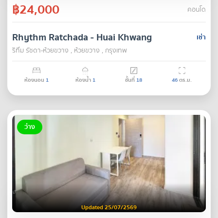
฿24,000
คอนโด
Rhythm Ratchada - Huai Khwang
เช่า
ริทึ่ม รัชดา-ห้วยขวาง , ห้วยขวาง , กรุงเทพ
ห้องนอน
1
ห้องน้ำ
1
ชั้นที่
18
46
ตร.ม.
ว่าง
Updated 25/07/2569