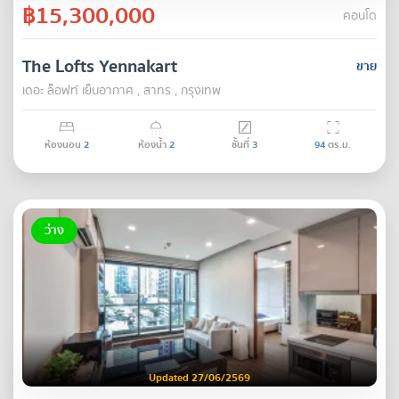
฿15,300,000
คอนโด
The Lofts Yennakart
ขาย
เดอะ ล็อฟท์ เย็นอากาศ , สาทร , กรุงเทพ
ห้องนอน
2
ห้องน้ำ
2
ชั้นที่
3
94
ตร.ม.
ว่าง
Updated 27/06/2569