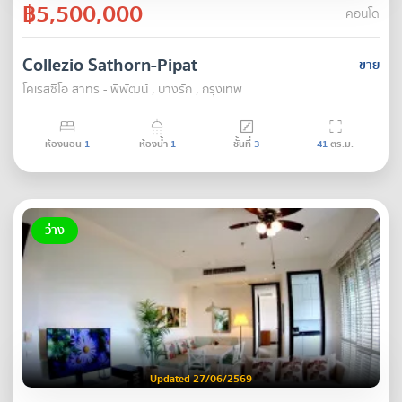
฿5,500,000
คอนโด
Collezio Sathorn-Pipat
ขาย
โคเรสซิโอ สาทร - พิพัฒน์ , บางรัก , กรุงเทพ
ห้องนอน
1
ห้องน้ำ
1
ชั้นที่
3
41
ตร.ม.
ว่าง
Updated 27/06/2569