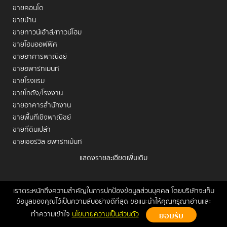
ขายคอนโด
ขายบ้าน
ขายทาวน์เฮ้าส์/ทาวน์โฮม
ขายโฮมออฟฟิศ
ขายอาคารพาณิชย์
ขายอพาร์ทเมนท์
ขายโรงแรม
ขายโกดัง/โรงงาน
ขายอาคารสำนักงาน
ขายพื้นที่เชิงพาณิชย์
ขายที่ดินเปล่า
ขายเซอร์วิส อพาร์ทเม้นท์
แสดงรายละเอียดเพิ่มเติม
เช่าคอนโด
เช่าบ้าน
เช่าทาวน์เฮ้าส์/ทาวน์โฮม
เราตระหนักถึงความสำคัญในการปกป้องข้อมูลส่วนบุคคล โดยบริษัทจะเก็บ
หน้าหลัก
ขาย
เช่า
ฝากขาย/เช่า
ข่าวสาร
ติดต่อเรา
Site
ข้อมูลของคุณไว้เป็นความลับอย่างดีที่สุด ขอแนะนำให้คุณกรุณาอ่านและ
เช่าโฮมออฟฟิศ
Map
ทำความเข้าใจ
นโยบายความเป็นส่วนตัว
เช่าอาคารพาณิชย์
Copyrights © 2026, Connex Property