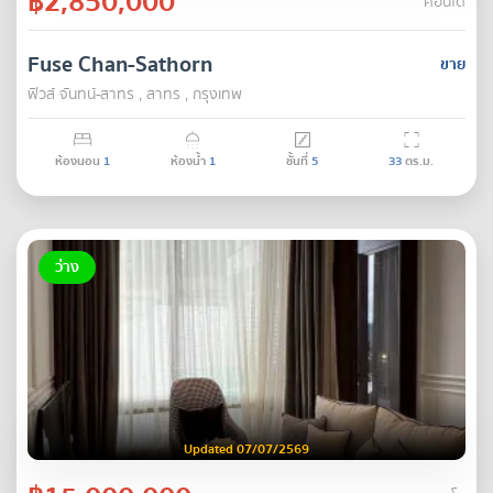
฿2,850,000
คอนโด
Fuse Chan-Sathorn
ขาย
ฟิวส์ จันทน์-สาทร , สาทร , กรุงเทพ
ห้องนอน
1
ห้องน้ำ
1
ชั้นที่
5
33
ตร.ม.
ว่าง
Updated 07/07/2569