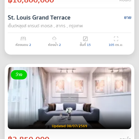
คอนโด
St. Louis Grand Terrace
ขาย
เซ็นต์หลุยส์ แกรนด์ เทอเรส , สาทร , กรุงเทพ
ห้องนอน
2
ห้องน้ำ
2
ชั้นที่
15
105
ตร.ม.
ว่าง
Updated 08/07/2569