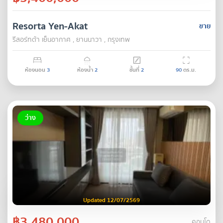
Resorta Yen-Akat
ขาย
รีสอร์ทต้า เย็นอากาศ , ยานนาวา , กรุงเทพ
ห้องนอน
3
ห้องน้ำ
2
ชั้นที่
2
90
ตร.ม.
ว่าง
Updated 12/07/2569
฿3,480,000
คอนโด