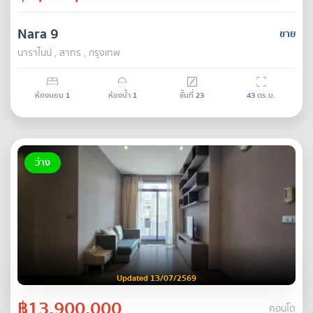
Nara 9
ขาย
นาราไนน์ , สาทร , กรุงเทพ
ห้องนอน
1
ห้องน้ำ
1
ชั้นที่
23
43
ตร.ม.
ว่าง
Updated 13/07/2569
฿13,900,000
คอนโด