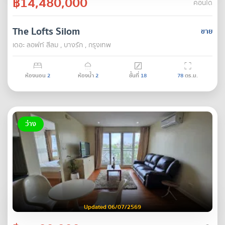
฿14,480,000
คอนโด
The Lofts Silom
ขาย
เดอะ ลอฟท์ สีลม , บางรัก , กรุงเทพ
ห้องนอน
2
ห้องน้ำ
2
ชั้นที่
18
78
ตร.ม.
ว่าง
Updated 06/07/2569