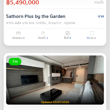
฿5,490,000
คอนโด
Sathorn Plus by the Garden
ขาย
สาทร พลัส บาย เดอะ การ์เด้น , ยานนาวา , กรุงเทพ
ห้องนอน
1
ห้องน้ำ
1
ชั้นที่
9
55
ตร.ม.
ว่าง
Updated 03/07/2569