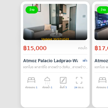
ว่าง
ว่าง
Updated 30/07/2569
฿15,000
฿17,
คอนโด
Atmoz Palacio Ladprao-Wanghin
Atmoz
เช่า
แอทโมซ พาลาซิโอ ลาดพร้าว-วังหิน , ลาดพร้าว , กรุงเทพ
แอทโมซ พา
ห้องนอน
1
ห้องน้ำ
1
ชั้นที่
5
24
ตร.ม.
ห้องนอน