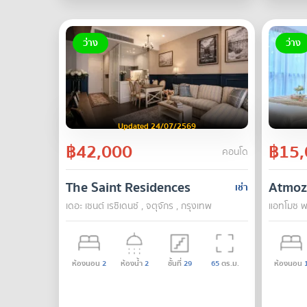
ว่าง
ว่าง
Updated 24/07/2569
฿42,000
฿15,
คอนโด
The Saint Residences
Atmoz
เช่า
เดอะ เซนต์ เรซิเดนซ์ , จตุจักร , กรุงเทพ
แอทโมซ พา
ห้องนอน
2
ห้องน้ำ
2
ชั้นที่
29
65
ตร.ม.
ห้องนอน