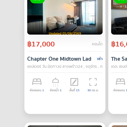
Updated 05/08/2569
฿17,000
฿16,
คอนโด
Chapter One Midtown Ladprao 24
The Sa
เช่า
แชปเตอร์ วัน มิดทาวน์ ลาดพร้าว24 , จตุจักร , กรุงเทพ
เดอะ เซนต์
ห้องนอน
1
ห้องน้ำ
1
ชั้นที่
15
30
ตร.ม.
ห้องนอน