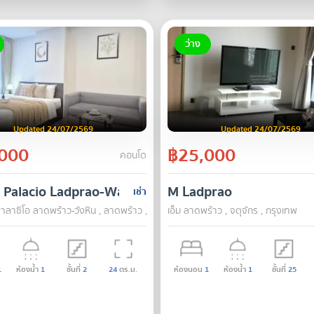
ว่าง
Updated 24/07/2569
Updated 24/07/2569
000
฿25,000
คอนโด
 Palacio Ladprao-Wanghin
M Ladprao
เช่า
ลาซิโอ ลาดพร้าว-วังหิน , ลาดพร้าว , กรุงเทพ
เอ็ม ลาดพร้าว , จตุจักร , กรุงเทพ
1
ห้องน้ำ
1
ชั้นที่
2
24
ตร.ม.
ห้องนอน
1
ห้องน้ำ
1
ชั้นที่
25