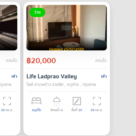
ว่าง
Updated 25/07/2569
฿20,000
คอนโด
คอนโด
Life Ladprao Valley
เช่า
เช่า
กรุงเทพ
ไลฟ์ ลาดพร้าว แวลลีย์ , จตุจักร , กรุงเทพ
29
ตร.ม.
สตูดิโอ
ห้องน้ำ
1
ชั้นที่
10
29
ตร.ม.