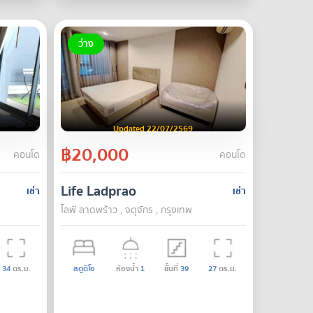
ว่าง
Updated 22/07/2569
฿20,000
คอนโด
คอนโด
Life Ladprao
เช่า
เช่า
ไลฟ์ ลาดพร้าว , จตุจักร , กรุงเทพ
34
ตร.ม.
สตูดิโอ
ห้องน้ำ
1
ชั้นที่
39
27
ตร.ม.