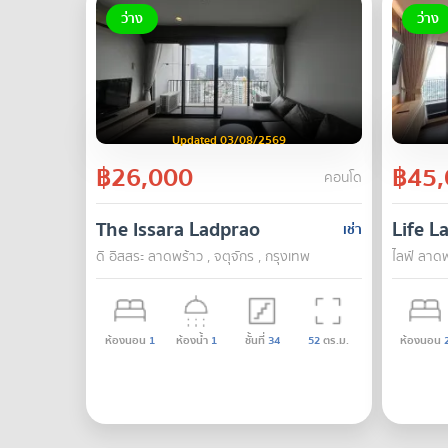
ว่าง
ว่าง
Updated 03/08/2569
฿26,000
฿45,
คอนโด
The Issara Ladprao
Life L
เช่า
ดิ อิสสระ ลาดพร้าว , จตุจักร , กรุงเทพ
ไลฟ์ ลาดพร
ห้องนอน
1
ห้องน้ำ
1
ชั้นที่
34
52
ตร.ม.
ห้องนอน