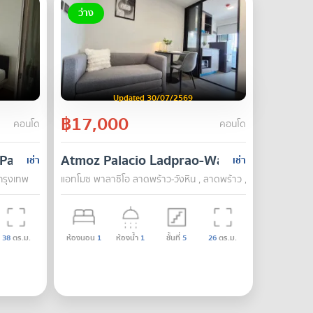
ว่าง
Updated 30/07/2569
฿17,000
คอนโด
คอนโด
Park
Atmoz Palacio Ladprao-Wanghin
เช่า
เช่า
 กรุงเทพ
แอทโมซ พาลาซิโอ ลาดพร้าว-วังหิน , ลาดพร้าว , กรุงเทพ
38
ตร.ม.
ห้องนอน
1
ห้องน้ำ
1
ชั้นที่
5
26
ตร.ม.