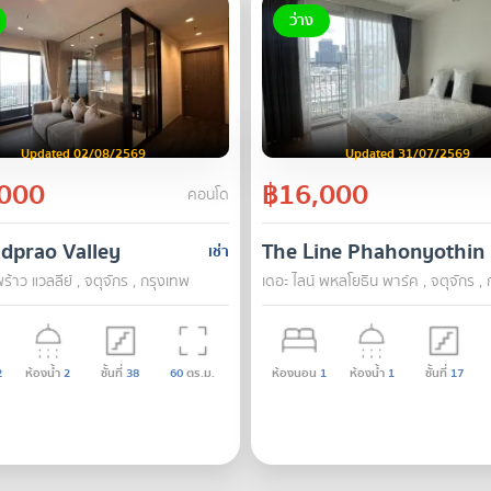
ว่าง
Updated 02/08/2569
Updated 31/07/2569
000
฿16,000
คอนโด
adprao Valley
The Line Phahonyothin 
เช่า
้าว แวลลีย์ , จตุจักร , กรุงเทพ
เดอะ ไลน์ พหลโยธิน พาร์ค , จตุจักร ,
2
ห้องน้ำ
2
ชั้นที่
38
60
ตร.ม.
ห้องนอน
1
ห้องน้ำ
1
ชั้นที่
17