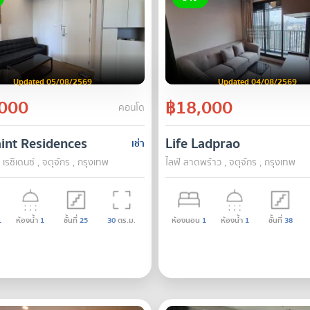
Updated 05/08/2569
Updated 04/08/2569
000
฿18,000
คอนโด
int Residences
Life Ladprao
เช่า
 เรซิเดนซ์ , จตุจักร , กรุงเทพ
ไลฟ์ ลาดพร้าว , จตุจักร , กรุงเทพ
1
ห้องน้ำ
1
ชั้นที่
25
30
ตร.ม.
ห้องนอน
1
ห้องน้ำ
1
ชั้นที่
38