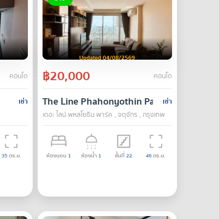
Updated 04/08/2569
฿20,000
คอนโด
คอนโด
The Line Phahonyothin Park
เช่า
เช่า
เดอะ ไลน์ พหลโยธิน พาร์ค , จตุจักร , กรุงเทพ
35
ตร.ม.
ห้องนอน
1
ห้องน้ำ
1
ชั้นที่
22
46
ตร.ม.