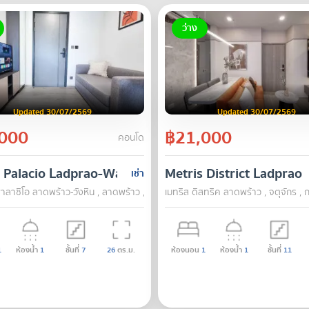
ว่าง
Updated 30/07/2569
Updated 30/07/2569
000
฿21,000
คอนโด
 Palacio Ladprao-Wanghin
Metris District Ladprao
เช่า
ลาซิโอ ลาดพร้าว-วังหิน , ลาดพร้าว , กรุงเทพ
เมทริส ดิสทริค ลาดพร้าว , จตุจักร , 
1
ห้องน้ำ
1
ชั้นที่
7
26
ตร.ม.
ห้องนอน
1
ห้องน้ำ
1
ชั้นที่
11