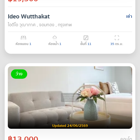
Ideo Wutthakat
เช่า
ไอดีโอ วุฒากาศ , จอมทอง , กรุงเทพ
ห้องนอน
1
ห้องน้ำ
1
ชั้นที่
11
35
ตร.ม.
ว่าง
Updated 24/06/2569
฿13,000
คอนโด