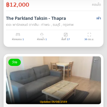
฿12,000
คอนโด
The Parkland Taksin - Thapra
เช่า
เดอะ พาร์คแลนด์ ตากสิน - ท่าพระ , ธนบุรี , กรุงเทพ
ห้องนอน
1
ห้องน้ำ
1
ชั้นที่
17
36
ตร.ม.
ว่าง
Updated 06/08/2569