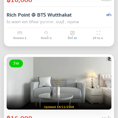
คอนโด
Rich Point @ BTS Wutthakat
เช่า
ริช พอยท์ แอท บีทีเอส วุฒากาศ , ธนบุรี , กรุงเทพ
ห้องนอน
1
ห้องน้ำ
1
ชั้นที่
21
27
ตร.ม.
ว่าง
Updated 14/11/2568