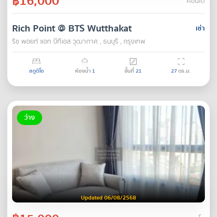
฿16,000
คอนโด
Rich Point @ BTS Wutthakat
เช่า
ริช พอยท์ แอท บีทีเอส วุฒากาศ , ธนบุรี , กรุงเทพ
สตูดิโอ
ห้องน้ำ
1
ชั้นที่
21
27
ตร.ม.
ว่าง
Updated 06/08/2568