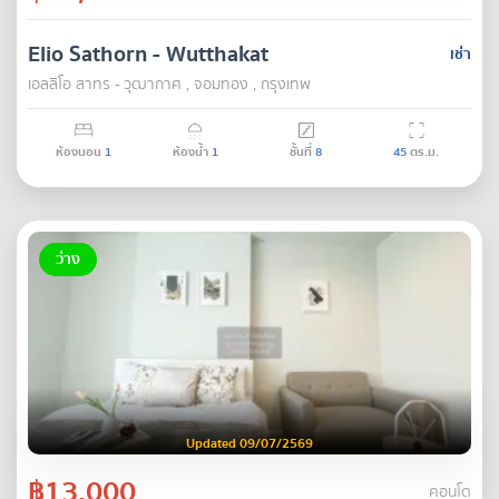
Elio Sathorn - Wutthakat
เช่า
เอลลิโอ สาทร - วุฒากาศ , จอมทอง , กรุงเทพ
ห้องนอน
1
ห้องน้ำ
1
ชั้นที่
8
45
ตร.ม.
ว่าง
Updated 09/07/2569
฿13,000
คอนโด