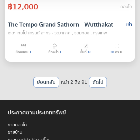
฿12,000
คอนโด
The Tempo Grand Sathorn - Wutthakat
เช่า
เดอะ เทมโป แกรนด์ สาทร - วุฒากาศ , จอมทอง , กรุงเทพ
ห้องนอน
1
ห้องน้ำ
1
ชั้นที่
18
30
ตร.ม.
ย้อนกลับ
หน้า 2 ถึง 91
ถัดไป
ประกาศตามประเภททรัพย์
ขายคอนโด
ขายบ้าน