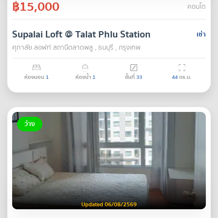
฿15,000
คอนโด
Supalai Loft @ Talat Phlu Station
เช่า
ศุภาลัย ลอฟท์ สถานีตลาดพลู , ธนบุรี , กรุงเทพ
ห้องนอน
1
ห้องน้ำ
1
ชั้นที่
33
44
ตร.ม.
ว่าง
Updated 06/08/2569