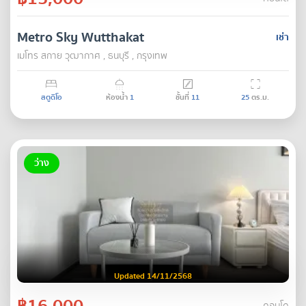
Metro Sky Wutthakat
เช่า
เมโทร สกาย วุฒากาศ , ธนบุรี , กรุงเทพ
สตูดิโอ
ห้องน้ำ
1
ชั้นที่
11
25
ตร.ม.
ว่าง
Updated 14/11/2568
฿16,000