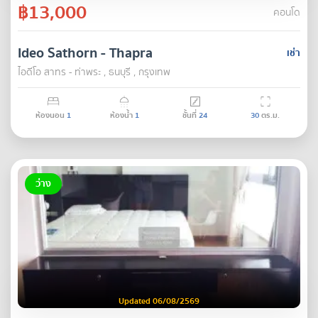
฿13,000
คอนโด
Ideo Sathorn - Thapra
เช่า
ไอดีโอ สาทร - ท่าพระ , ธนบุรี , กรุงเทพ
ห้องนอน
1
ห้องน้ำ
1
ชั้นที่
24
30
ตร.ม.
ว่าง
Updated 06/08/2569