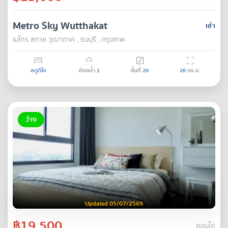
Metro Sky Wutthakat
เช่า
เมโทร สกาย วุฒากาศ , ธนบุรี , กรุงเทพ
สตูดิโอ
ห้องน้ำ
1
ชั้นที่
26
26
ตร.ม.
ว่าง
Updated 05/07/2569
฿19,500
คอนโด