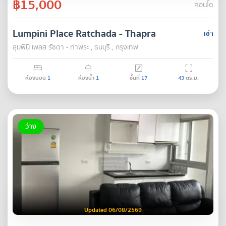
฿15,000
คอนโด
Lumpini Place Ratchada - Thapra
เช่า
ลุมพินี เพลส รัชดา - ท่าพระ , ธนบุรี , กรุงเทพ
ห้องนอน
1
ห้องน้ำ
1
ชั้นที่
17
43
ตร.ม.
ว่าง
Updated 06/08/2569