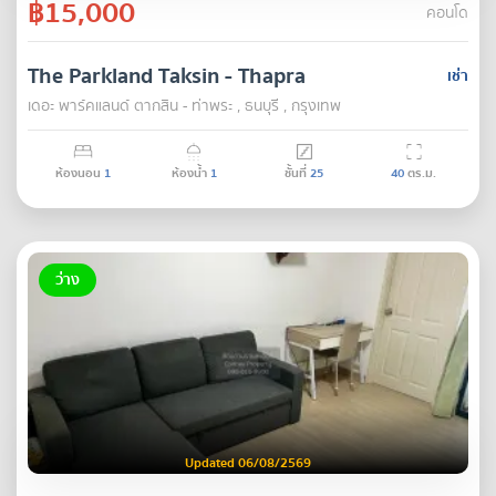
฿15,000
คอนโด
The Parkland Taksin - Thapra
เช่า
เดอะ พาร์คแลนด์ ตากสิน - ท่าพระ , ธนบุรี , กรุงเทพ
ห้องนอน
1
ห้องน้ำ
1
ชั้นที่
25
40
ตร.ม.
ว่าง
Updated 06/08/2569