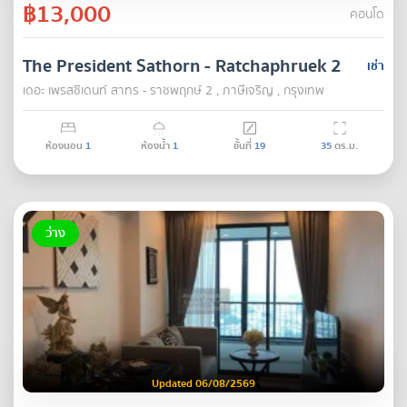
฿13,000
คอนโด
The President Sathorn - Ratchaphruek 2
เช่า
เดอะ เพรสซิเดนท์ สาทร - ราชพฤกษ์ 2 , ภาษีเจริญ , กรุงเทพ
ห้องนอน
1
ห้องน้ำ
1
ชั้นที่
19
35
ตร.ม.
ว่าง
Updated 06/08/2569