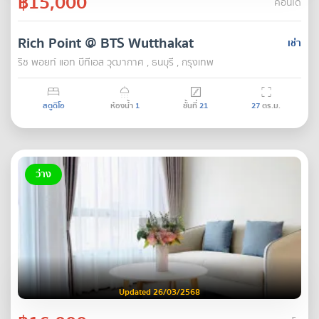
฿15,000
คอนโด
Rich Point @ BTS Wutthakat
เช่า
ริช พอยท์ แอท บีทีเอส วุฒากาศ , ธนบุรี , กรุงเทพ
สตูดิโอ
ห้องน้ำ
1
ชั้นที่
21
27
ตร.ม.
ว่าง
Updated 26/03/2568