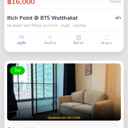
฿16,000
คอนโด
Rich Point @ BTS Wutthakat
เช่า
ริช พอยท์ แอท บีทีเอส วุฒากาศ , ธนบุรี , กรุงเทพ
สตูดิโอ
ห้องน้ำ
1
ชั้นที่
17
27
ตร.ม.
ว่าง
Updated 06/08/2569