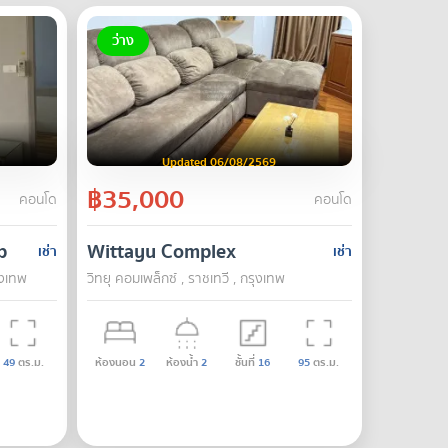
ว่าง
Updated 06/08/2569
฿35,000
คอนโด
คอนโด
p
Wittayu Complex
เช่า
เช่า
ุงเทพ
วิทยุ คอมเพล็กซ์ , ราชเทวี , กรุงเทพ
49
ตร.ม.
ห้องนอน
2
ห้องน้ำ
2
ชั้นที่
16
95
ตร.ม.