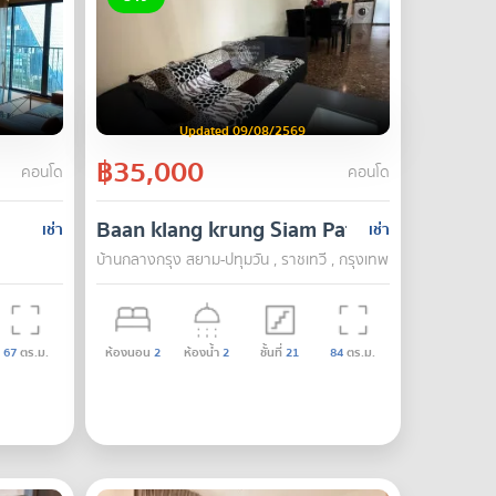
Updated 09/08/2569
฿35,000
คอนโด
คอนโด
Baan klang krung Siam Pathumwan
เช่า
เช่า
บ้านกลางกรุง สยาม-ปทุมวัน , ราชเทวี , กรุงเทพ
67
ตร.ม.
ห้องนอน
2
ห้องน้ำ
2
ชั้นที่
21
84
ตร.ม.