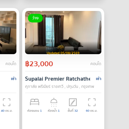
ว่าง
Updated 05/08/2569
฿23,000
คอนโด
คอนโด
Supalai Premier Ratchathewi
เช่า
เช่า
ศุภาลัย พรีเมียร์ ราชเทวี , ปทุมวัน , กรุงเทพ
40
ตร.ม.
ห้องนอน
1
ห้องน้ำ
1
ชั้นที่
32
60
ตร.ม.