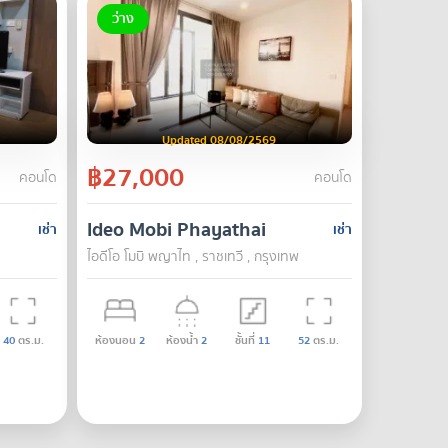
ว่าง
Updated 08/08/2569
฿27,000
คอนโด
คอนโด
Ideo Mobi Phayathai
เช่า
เช่า
ไอดีโอ โมบิ พญาไท , ราชเทวี , กรุงเทพ
40
ตร.ม.
ห้องนอน
2
ห้องน้ำ
2
ชั้นที่
11
52
ตร.ม.