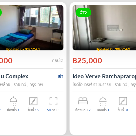
ว่าง
Updated 07/08/2569
Updated 06/08/2569
000
฿25,000
คอนโด
yu Complex
Ideo Verve Ratchapraro
เช่า
พล็กซ์ , ราชเทวี , กรุงเทพ
ไอดีโอ เวิร์ฟ ราชปรารภ , ราชเทวี , กร
2
ห้องน้ำ
1
ชั้นที่
15
59
ตร.ม.
ห้องนอน
2
ห้องน้ำ
1
ชั้นที่
31