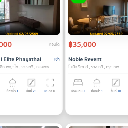
Updated 02/05/2569
Updated 02/05/2569
000
฿35,000
คอนโด
i Elite Phayathai
Noble Revent
เช่า
อลีท พญาไท , ราชเทวี , กรุงเทพ
โนเบิล รีเวนต์ , ราชเทวี , กรุงเทพ
1
ห้องน้ำ
1
ชั้นที่
23
61
ตร.ม.
ห้องนอน
2
ห้องน้ำ
1
ชั้นที่
10