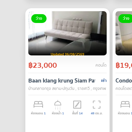
ว่าง
ว่าง
Updated 06/08/2569
฿23,000
฿19,
คอนโด
Baan klang krung Siam Pathumwan
Condol
เช่า
บ้านกลางกรุง สยาม-ปทุมวัน , ราชเทวี , กรุงเทพ
คอนโดเลต 
ห้องนอน
1
ห้องน้ำ
1
ชั้นที่
14
48
ตร.ม.
ห้องนอน