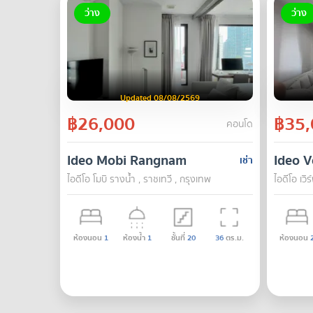
ว่าง
ว่าง
Updated 08/08/2569
฿26,000
฿35,
คอนโด
Ideo Mobi Rangnam
Ideo V
เช่า
ไอดีโอ โมบิ รางน้ำ , ราชเทวี , กรุงเทพ
ไอดีโอ เวิ
ห้องนอน
1
ห้องน้ำ
1
ชั้นที่
20
36
ตร.ม.
ห้องนอน