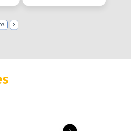
03
es