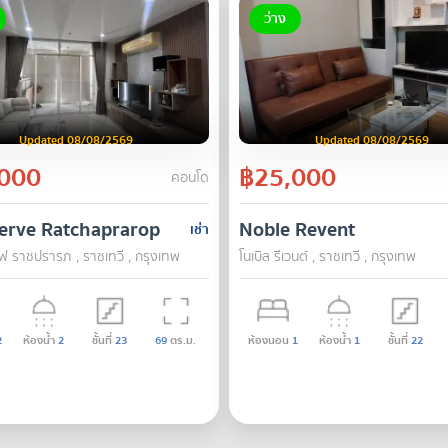
ว่าง
Updated 08/08/2569
Updated 08/08/2569
000
฿25,000
คอนโด
erve Ratchaprarop
Noble Revent
เช่า
ร์ฟ ราชปรารภ , ราชเทวี , กรุงเทพ
โนเบิล รีเวนต์ , ราชเทวี , กรุงเทพ
2
ห้องน้ำ
2
ชั้นที่
23
69
ตร.ม.
ห้องนอน
1
ห้องน้ำ
1
ชั้นที่
22