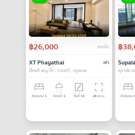
Updated 08/05/2569
฿26,000
฿38,
คอนโด
XT Phayathai
Supala
เช่า
เอ็กซ์ที พญาไท , ราชเทวี , กรุงเทพ
ศุภาลัย เ
ห้องนอน
1
ห้องน้ำ
1
ชั้นที่
19
46
ตร.ม.
ห้องนอน