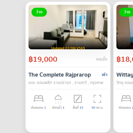
ว่าง
ว่าง
Updated 07/08/2569
฿19,000
฿18,
คอนโด
The Complete Rajprarop
Witta
เช่า
เดอะ คอมพลีท ราชปรารภ , ราชเทวี , กรุงเทพ
วิทยุ คอมเ
ห้องนอน
1
ห้องน้ำ
1
ชั้นที่
15
50
ตร.ม.
ห้องนอน