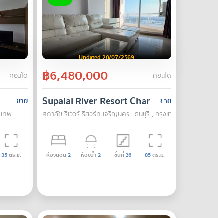
Updated 20/07/2569
฿6,480,000
คอนโด
คอนโด
Supalai River Resort Charoen Nakhon
ขาย
ขาย
ุงเทพ
ศุภาลัย ริเวอร์ รีสอร์ท เจริญนคร , ธนบุรี , กรุงเทพ
35
ตร.ม.
ห้องนอน
2
ห้องน้ำ
2
ชั้นที่
26
85
ตร.ม.