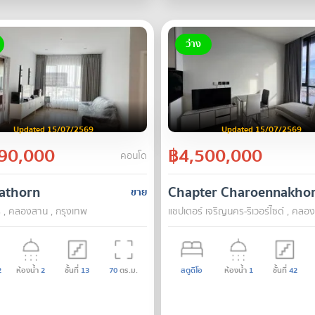
ว่าง
Updated 15/07/2569
Updated 15/07/2569
90,000
฿4,500,000
คอนโด
athorn
Chapter Charoennakhor
ขาย
 , คลองสาน , กรุงเทพ
แชปเตอร์ เจริญนคร-ริเวอร์ไซด์ , คลอ
2
ห้องน้ำ
2
ชั้นที่
13
70
ตร.ม.
สตูดิโอ
ห้องน้ำ
1
ชั้นที่
42