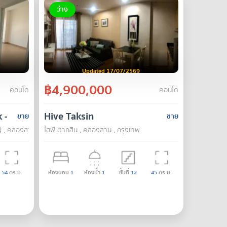
ว่าง
Updated 17/07/2569
฿4,900,000
คอนโด
คอนโด
k - Wongwian Yai
Hive Taksin
ขาย
ขาย
่ , คลองสาน , กรุงเทพ
ไฮฟ์ ตากสิน , คลองสาน , กรุงเทพ
54
ตร.ม.
ห้องนอน
1
ห้องน้ำ
1
ชั้นที่
12
45
ตร.ม.