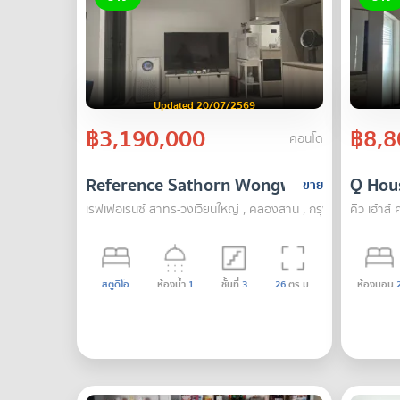
Updated 20/07/2569
฿3,190,000
฿8,8
คอนโด
Reference Sathorn Wongwianyai
Q Hou
ขาย
เรฟเฟอเรนซ์ สาทร-วงเวียนใหญ่ , คลองสาน , กรุงเทพ
คิว เฮ้าส
สตูดิโอ
ห้องน้ำ
1
ชั้นที่
3
26
ตร.ม.
ห้องนอน