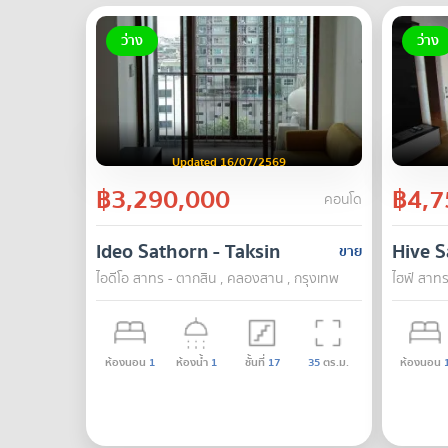
ว่าง
ว่าง
Updated 16/07/2569
฿3,290,000
฿4,7
คอนโด
Ideo Sathorn - Taksin
Hive S
ขาย
ไอดีโอ สาทร - ตากสิน , คลองสาน , กรุงเทพ
ไฮฟ์ สาทร
ห้องนอน
1
ห้องน้ำ
1
ชั้นที่
17
35
ตร.ม.
ห้องนอน