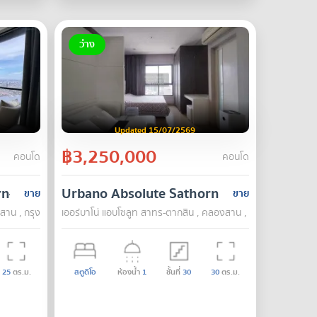
ว่าง
Updated 15/07/2569
฿3,250,000
คอนโด
คอนโด
n-Riverside
Urbano Absolute Sathorn - Taksin
ขาย
ขาย
งสาน , กรุงเทพ
เออร์บาโน่ แอบโซลูท สาทร-ตากสิน , คลองสาน , กรุงเทพ
25
ตร.ม.
สตูดิโอ
ห้องน้ำ
1
ชั้นที่
30
30
ตร.ม.