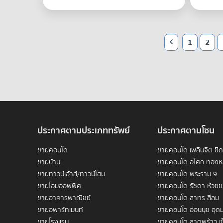
1
2
ประกาศตามประเภททรัพย์
ประกาศตามโซน
ขายคอนโด
ขายคอนโด เพลินจิต ชิ
ขายบ้าน
ขายคอนโด อโศก ทองห
ขายทาวน์เฮ้าส์/ทาวน์โฮม
ขายคอนโด พระราม 9
ขายโฮมออฟฟิศ
ขายคอนโด รัชดา ห้วย
ขายอาคารพาณิชย์
ขายคอนโด สาทร สีลม
ขายอพาร์ทเมนท์
ขายคอนโด อ่อนนุช อุดม
ขายโรงแรม
ขายคอนโด ลาดพร้าว เซ