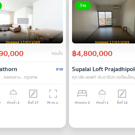
ว่าง
Updated 17/07/2569
Updated 17/07/2569
90,000
฿4,800,000
คอนโด
athorn
Supalai Loft Prajadhipo
ขาย
 , คลองสาน , กรุงเทพ
ศุภาลัย ลอฟท์ ประชาธิปก-วงเวียนใหญ
2
ห้องน้ำ
2
ชั้นที่
17
70
ตร.ม.
ห้องนอน
2
ห้องน้ำ
1
ชั้นที่
12