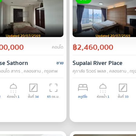
Updated 20/07/2569
Updated 20/07/2569
00,000
฿2,460,000
คอนโด
se Sathorn
Supalai River Place
ขาย
์ คอนโด สาทร , คลองสาน , กรุงเทพ
ศุภาลัย ริเวอร์ เพลส , คลองสาน , กร
2
ห้องน้ำ
1
ชั้นที่
34
65
ตร.ม.
สตูดิโอ
ห้องน้ำ
1
ชั้นที่
33