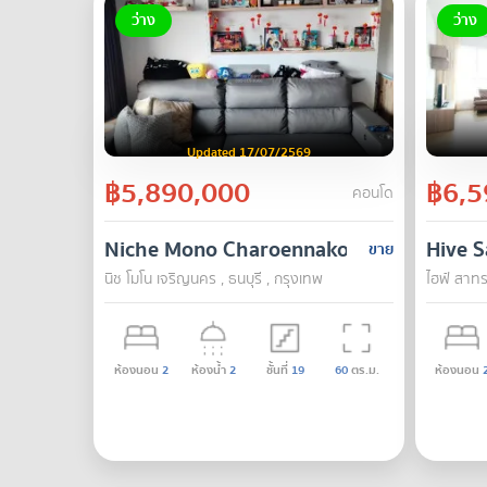
ว่าง
ว่าง
Updated 17/07/2569
฿5,890,000
฿6,5
คอนโด
Niche Mono Charoennakorn
Hive S
ขาย
นิช โมโน เจริญนคร , ธนบุรี , กรุงเทพ
ไฮฟ์ สาทร
ห้องนอน
2
ห้องน้ำ
2
ชั้นที่
19
60
ตร.ม.
ห้องนอน