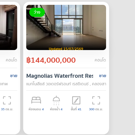
ว่าง
Updated 15/07/2569
฿144,000,000
คอนโด
คอนโด
Magnolias Waterfront Residences
ขาย
ขาย
ุงเทพ
แมกโนเลียส์ วอเตอร์ฟรอนท์ เรสซิเดนซ์ , คลองสาน , กรุงเทพ
35
ตร.ม.
ห้องนอน
4
ห้องน้ำ
4
ชั้นที่
41
300
ตร.ม.