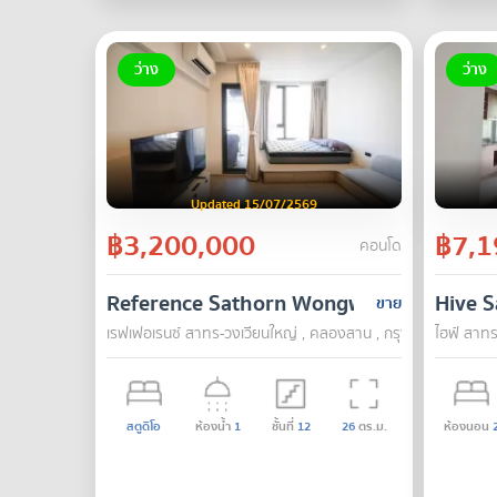
ว่าง
ว่าง
Updated 15/07/2569
฿3,200,000
฿7,1
คอนโด
Reference Sathorn Wongwianyai
Hive S
ขาย
เรฟเฟอเรนซ์ สาทร-วงเวียนใหญ่ , คลองสาน , กรุงเทพ
ไฮฟ์ สาทร
สตูดิโอ
ห้องน้ำ
1
ชั้นที่
12
26
ตร.ม.
ห้องนอน