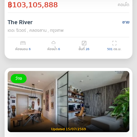
฿103,105,888
คอนโด
The River
ขาย
เดอะ ริเวอร์ , คลองสาน , กรุงเทพ
ห้องนอน
6
ห้องน้ำ
6
ชั้นที่
26
501
ตร.ม.
ว่าง
Updated 15/07/2569