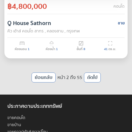
฿4,800,000
คอนโด
Q House Sathorn
ขาย
คิว เฮ้าส์ คอนโด สาทร , คลองสาน , กรุงเทพ
ห้องนอน
1
ห้องน้ำ
1
ชั้นที่
8
41
ตร.ม.
ย้อนกลับ
หน้า 2 ถึง 55
ถัดไป
ประกาศตามประเภททรัพย์
ขายคอนโด
ขายบ้าน