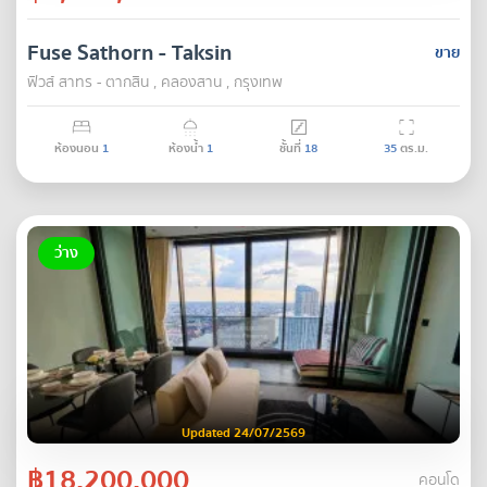
Fuse Sathorn - Taksin
ขาย
ฟิวส์ สาทร - ตากสิน , คลองสาน , กรุงเทพ
ห้องนอน
1
ห้องน้ำ
1
ชั้นที่
18
35
ตร.ม.
ว่าง
Updated 24/07/2569
฿18,200,000
คอนโด