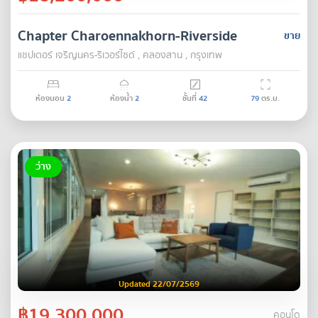
Chapter Charoennakhorn-Riverside
ขาย
แชปเตอร์ เจริญนคร-ริเวอร์ไซด์ , คลองสาน , กรุงเทพ
ห้องนอน
2
ห้องน้ำ
2
ชั้นที่
42
79
ตร.ม.
ว่าง
Updated 22/07/2569
฿19,300,000
คอนโด