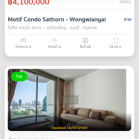
฿4,100,000
คอนโด
Motif Condo Sathorn - Wongwianyai
ขาย
โมทีฟ คอนโด สาทร – วงเวียนใหญ่ , ธนบุรี , กรุงเทพ
ห้องนอน
2
ห้องน้ำ
1
ชั้นที่
10
51
ตร.ม.
ว่าง
Updated 18/07/2569