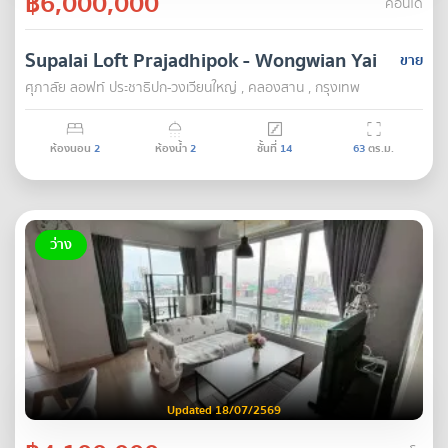
฿6,000,000
คอนโด
Supalai Loft Prajadhipok - Wongwian Yai
ขาย
ศุภาลัย ลอฟท์ ประชาธิปก-วงเวียนใหญ่ , คลองสาน , กรุงเทพ
ห้องนอน
2
ห้องน้ำ
2
ชั้นที่
14
63
ตร.ม.
ว่าง
Updated 18/07/2569