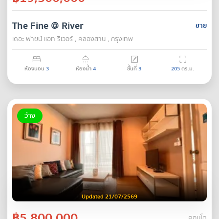
The Fine @ River
ขาย
เดอะ ฟายน์ แอท ริเวอร์ , คลองสาน , กรุงเทพ
ห้องนอน
3
ห้องน้ำ
4
ชั้นที่
3
205
ตร.ม.
ว่าง
Updated 21/07/2569
฿5,800,000
คอนโด