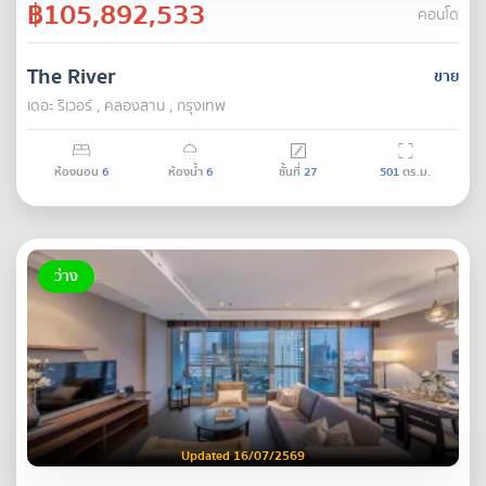
฿105,892,533
คอนโด
The River
ขาย
เดอะ ริเวอร์ , คลองสาน , กรุงเทพ
ห้องนอน
6
ห้องน้ำ
6
ชั้นที่
27
501
ตร.ม.
ว่าง
Updated 16/07/2569