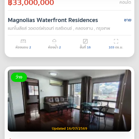
฿33,000,000
คอนโด
Magnolias Waterfront Residences
ขาย
แมกโนเลียส์ วอเตอร์ฟรอนท์ เรสซิเดนซ์ , คลองสาน , กรุงเทพ
ห้องนอน
2
ห้องน้ำ
2
ชั้นที่
16
103
ตร.ม.
ว่าง
Updated 16/07/2569