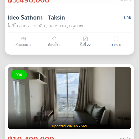
คอนโด
Ideo Sathorn - Taksin
ขาย
ไอดีโอ สาทร - ตากสิน , คลองสาน , กรุงเทพ
ห้องนอน
1
ห้องน้ำ
1
ชั้นที่
22
31
ตร.ม.
ว่าง
Updated 20/07/2569