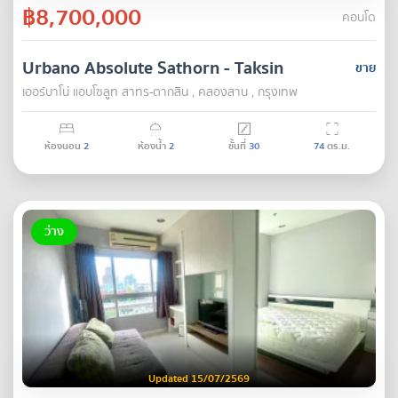
฿8,700,000
คอนโด
Urbano Absolute Sathorn - Taksin
ขาย
เออร์บาโน่ แอบโซลูท สาทร-ตากสิน , คลองสาน , กรุงเทพ
ห้องนอน
2
ห้องน้ำ
2
ชั้นที่
30
74
ตร.ม.
ว่าง
Updated 15/07/2569