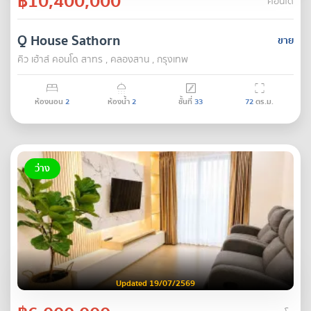
฿10,400,000
คอนโด
Q House Sathorn
ขาย
คิว เฮ้าส์ คอนโด สาทร , คลองสาน , กรุงเทพ
ห้องนอน
2
ห้องน้ำ
2
ชั้นที่
33
72
ตร.ม.
ว่าง
Updated 19/07/2569