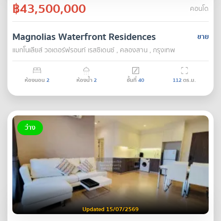
฿43,500,000
คอนโด
Magnolias Waterfront Residences
ขาย
แมกโนเลียส์ วอเตอร์ฟรอนท์ เรสซิเดนซ์ , คลองสาน , กรุงเทพ
ห้องนอน
2
ห้องน้ำ
2
ชั้นที่
40
112
ตร.ม.
ว่าง
Updated 15/07/2569