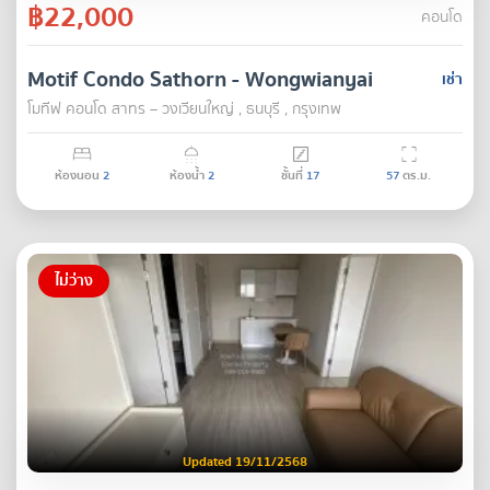
฿22,000
คอนโด
Motif Condo Sathorn - Wongwianyai
เช่า
โมทีฟ คอนโด สาทร – วงเวียนใหญ่ , ธนบุรี , กรุงเทพ
ห้องนอน
2
ห้องน้ำ
2
ชั้นที่
17
57
ตร.ม.
ไม่ว่าง
Updated 19/11/2568