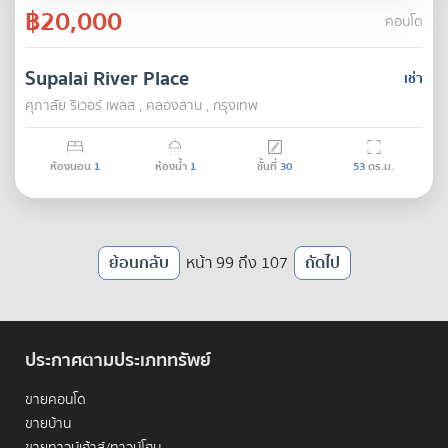
฿20,000
คอนโด
Supalai River Place
เช่า
ศุภาลัย ริเวอร์ เพลส , คลองสาน , กรุงเทพ
ห้องนอน
1
ห้องน้ำ
1
ชั้นที่
30
53
ตร.ม.
ย้อนกลับ
หน้า 99 ถึง 107
ถัดไป
ประกาศตามประเภททรัพย์
ขายคอนโด
ขายบ้าน