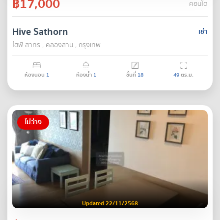
฿17,000
คอนโด
Hive Sathorn
เช่า
ไฮฟ์ สาทร , คลองสาน , กรุงเทพ
ห้องนอน
1
ห้องน้ำ
1
ชั้นที่
18
49
ตร.ม.
ไม่ว่าง
Updated 22/11/2568