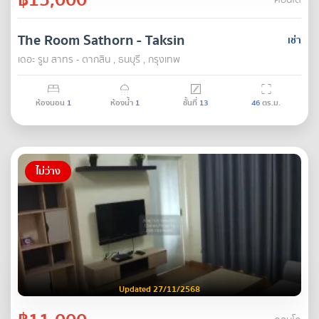
คอนโด
The Room Sathorn - Taksin
เช่า
เดอะ รูม สาทร - ตากสิน , ธนบุรี , กรุงเทพ
ห้องนอน
1
ห้องน้ำ
1
ชั้นที่
13
46
ตร.ม.
ไม่ว่าง
Updated 27/11/2568