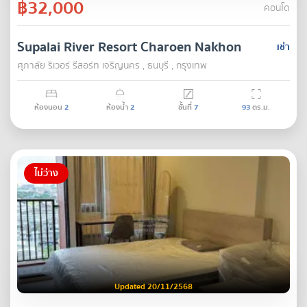
฿32,000
คอนโด
Supalai River Resort Charoen Nakhon
เช่า
ศุภาลัย ริเวอร์ รีสอร์ท เจริญนคร , ธนบุรี , กรุงเทพ
ห้องนอน
2
ห้องน้ำ
2
ชั้นที่
7
93
ตร.ม.
ไม่ว่าง
Updated 20/11/2568