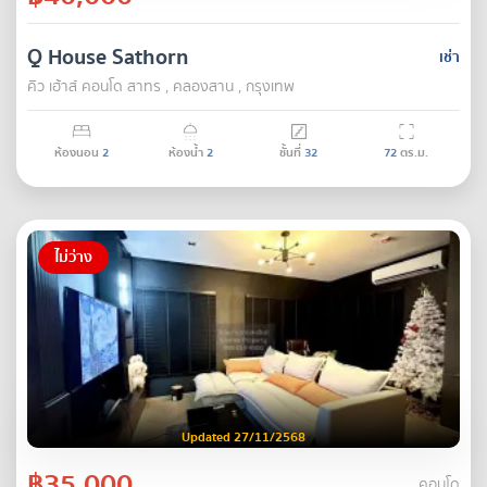
Q House Sathorn
เช่า
คิว เฮ้าส์ คอนโด สาทร , คลองสาน , กรุงเทพ
ห้องนอน
2
ห้องน้ำ
2
ชั้นที่
32
72
ตร.ม.
ไม่ว่าง
Updated 27/11/2568
฿35,000
คอนโด