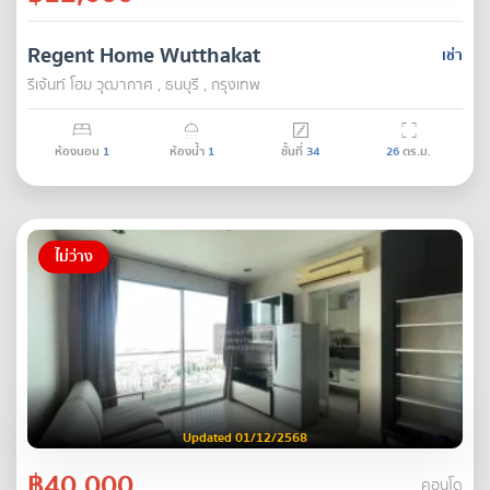
Regent Home Wutthakat
เช่า
รีเจ้นท์ โฮม วุฒากาศ , ธนบุรี , กรุงเทพ
ห้องนอน
1
ห้องน้ำ
1
ชั้นที่
34
26
ตร.ม.
ไม่ว่าง
Updated 01/12/2568
฿40,000
คอนโด