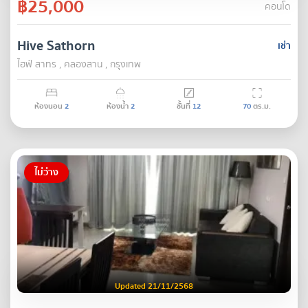
฿25,000
คอนโด
Hive Sathorn
เช่า
ไฮฟ์ สาทร , คลองสาน , กรุงเทพ
ห้องนอน
2
ห้องน้ำ
2
ชั้นที่
12
70
ตร.ม.
ไม่ว่าง
Updated 21/11/2568