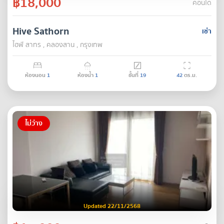
฿18,000
คอนโด
Hive Sathorn
เช่า
ไฮฟ์ สาทร , คลองสาน , กรุงเทพ
ห้องนอน
1
ห้องน้ำ
1
ชั้นที่
19
42
ตร.ม.
ไม่ว่าง
Updated 22/11/2568