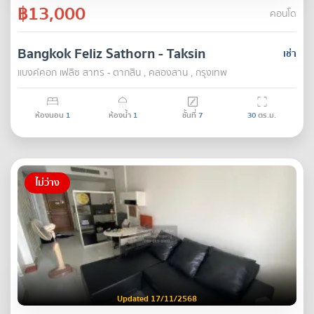
฿13,000
คอนโด
Bangkok Feliz Sathorn - Taksin
เช่า
แบงค์คอก เฟลิซ สาทร - ตากสิน , คลองสาน , กรุงเทพ
ห้องนอน
1
ห้องน้ำ
1
ชั้นที่
7
30
ตร.ม.
ไม่ว่าง
Updated 17/11/2568