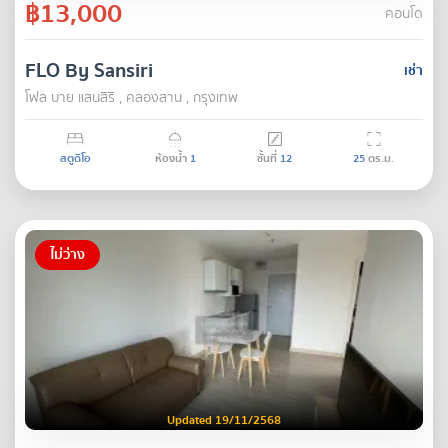
฿13,000
คอนโด
FLO By Sansiri
เช่า
โฟล บาย แสนสิริ , คลองสาน , กรุงเทพ
สตูดิโอ
ห้องน้ำ
1
ชั้นที่
12
25
ตร.ม.
ไม่ว่าง
Updated 19/11/2568