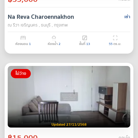
Na Reva Charoennakhon
เช่า
ณ รีวา เจริญนคร , ธนบุรี , กรุงเทพ
ห้องนอน
1
ห้องน้ำ
2
ชั้นที่
13
55
ตร.ม.
ไม่ว่าง
Updated 27/11/2568
฿15,000