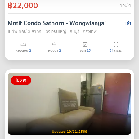
฿22,000
คอนโด
Motif Condo Sathorn - Wongwianyai
เช่า
โมทีฟ คอนโด สาทร – วงเวียนใหญ่ , ธนบุรี , กรุงเทพ
ห้องนอน
2
ห้องน้ำ
2
ชั้นที่
15
54
ตร.ม.
ไม่ว่าง
Updated 19/11/2568