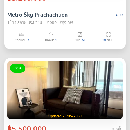
Metro Sky Prachachuen
ขาย
เมโทร สกาย ประชาชื่น , บางซื่อ , กรุงเทพ
ห้องนอน
2
ห้องน้ำ
1
ชั้นที่
24
39
ตร.ม.
ว่าง
Updated 23/05/2569
฿5,500,000
คอนโด