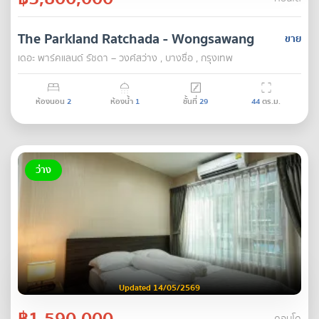
The Parkland Ratchada - Wongsawang
ขาย
เดอะ พาร์คแลนด์ รัชดา – วงศ์สว่าง , บางซื่อ , กรุงเทพ
ห้องนอน
2
ห้องน้ำ
1
ชั้นที่
29
44
ตร.ม.
ว่าง
Updated 14/05/2569
฿1,590,000