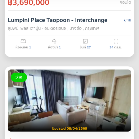
฿3,690,000
คอนโด
Lumpini Place Taopoon - Interchange
ขาย
ลุมพินี เพลส เตาปูน - อินเตอร์เชนจ์ , บางซื่อ , กรุงเทพ
ห้องนอน
1
ห้องน้ำ
1
ชั้นที่
27
34
ตร.ม.
ว่าง
Updated 08/04/2569