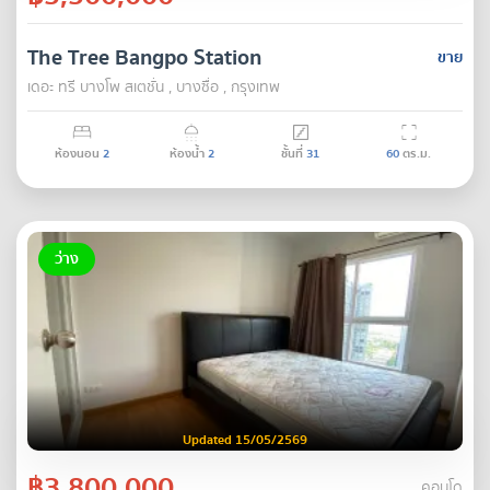
The Tree Bangpo Station
ขาย
เดอะ ทรี บางโพ สเตชั่น , บางซื่อ , กรุงเทพ
ห้องนอน
2
ห้องน้ำ
2
ชั้นที่
31
60
ตร.ม.
ว่าง
Updated 15/05/2569
฿3,800,000
คอนโด