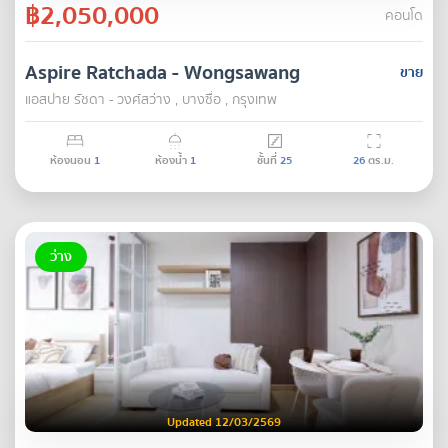
฿2,050,000
คอนโด
Aspire Ratchada - Wongsawang
ขาย
แอสปาย รัชดา - วงศ์สว่าง , บางซื่อ , กรุงเทพ
ห้องนอน
1
ห้องน้ำ
1
ชั้นที่
25
26
ตร.ม.
ว่าง
Updated 12/03/2569