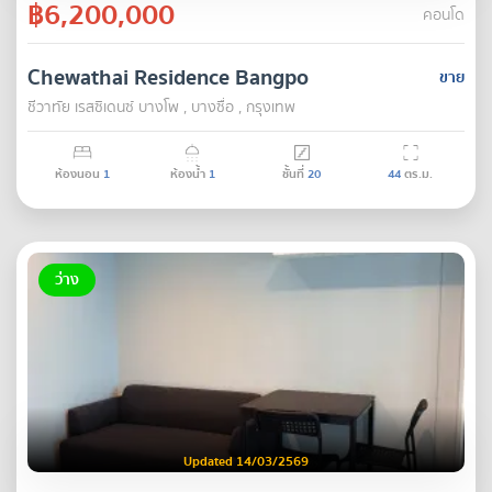
฿6,200,000
คอนโด
Chewathai Residence Bangpo
ขาย
ชีวาทัย เรสซิเดนซ์ บางโพ , บางซื่อ , กรุงเทพ
ห้องนอน
1
ห้องน้ำ
1
ชั้นที่
20
44
ตร.ม.
ว่าง
Updated 14/03/2569