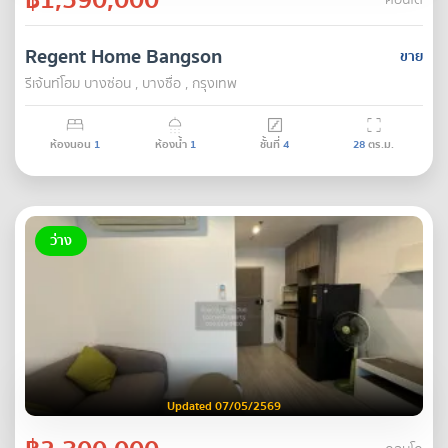
คอนโด
Regent Home Bangson
ขาย
รีเจ้นท์โฮม บางซ่อน , บางซื่อ , กรุงเทพ
ห้องนอน
1
ห้องน้ำ
1
ชั้นที่
4
28
ตร.ม.
ว่าง
Updated 07/05/2569