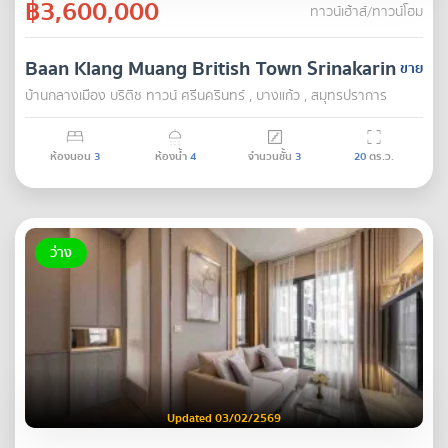
฿3,600,000
ทาวน์เฮ้าส์/ทาวน์โฮม
Baan Klang Muang British Town Srinakarin
ขาย
บ้านกลางเมือง บริติช ทาวน์ ศรีนครินทร์ , บางแก้ว , สมุทรปราการ
ห้องนอน
3
ห้องน้ำ
4
จำนวนชั้น
3
20
ตร.ว.
ว่าง
Updated 03/02/2569