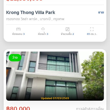
Krong Thong Villa Park
ขาย
กรองทอง วิลล่า พาร์ค , บางกะปิ , กรุงเทพ
ห้องนอน
3
ห้องน้ำ
3
จำนวนชั้น
2
65
ตร.ว.
ว่าง
Updated 07/03/2569
฿80,000
ทาวน์เฮ้าส์/ทาวน์โฮม