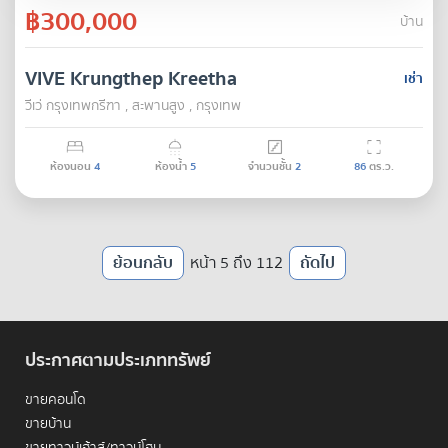
฿300,000
บ้าน
VIVE Krungthep Kreetha
เช่า
วีเว่ กรุงเทพกรีฑา , สะพานสูง , กรุงเทพ
ห้องนอน
4
ห้องน้ำ
5
จำนวนชั้น
2
86
ตร.ว.
ย้อนกลับ
หน้า 5 ถึง 112
ถัดไป
ประกาศตามประเภททรัพย์
ขายคอนโด
ขายบ้าน