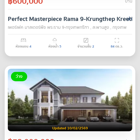
฿600,000
บ้าน
Perfect Masterpiece Rama 9-Krungthep Kreetha
เช่า
เพอร์เฟค มาสเตอร์พีซ พระราม 9-กรุงเทพกรีฑา , สะพานสูง , กรุงเทพ
ห้องนอน
4
ห้องน้ำ
5
จำนวนชั้น
2
84
ตร.ว.
ว่าง
Updated 10/02/2569