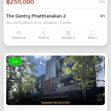
฿250,000
บ้าน
The Gentry Phatthanakan 2
เช่า
เดอะ เจนทริ พัฒนาการ 2 , สวนหลวง , กรุงเทพ
ห้องนอน
4
ห้องน้ำ
5
จำนวนชั้น
3
70
ตร.ว.
ว่าง
Updated 06/02/2569