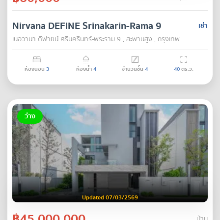
Nirvana DEFINE Srinakarin-Rama 9
เช่า
เนอวานา ดีฟายน์ ศรีนครินทร์-พระราม 9 , สะพานสูง , กรุงเทพ
ห้องนอน
3
ห้องน้ำ
4
จำนวนชั้น
4
40
ตร.ว.
ว่าง
Updated 07/03/2569
฿45,000,000
บ้าน