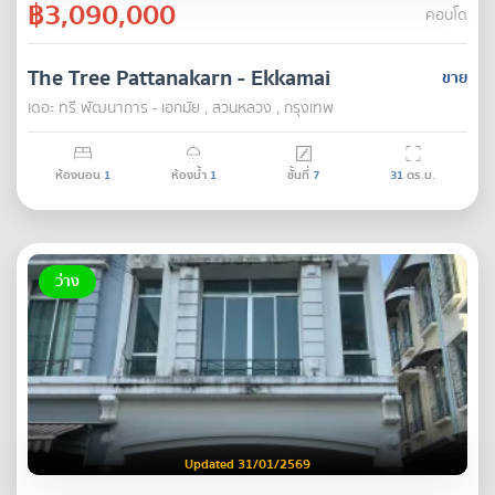
฿3,090,000
คอนโด
The Tree Pattanakarn - Ekkamai
ขาย
เดอะ ทรี พัฒนาการ - เอกมัย , สวนหลวง , กรุงเทพ
ห้องนอน
1
ห้องน้ำ
1
ชั้นที่
7
31
ตร.ม.
ว่าง
Updated 31/01/2569