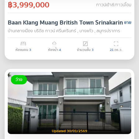
฿3,999,000
ทาวน์เฮ้าส์/ทาวน์โฮม
Baan Klang Muang British Town Srinakarin
ขาย
บ้านกลางเมือง บริติช ทาวน์ ศรีนครินทร์ , บางแก้ว , สมุทรปราการ
ห้องนอน
3
ห้องน้ำ
4
จำนวนชั้น
3
21
ตร.ว.
ว่าง
Updated 30/01/2569