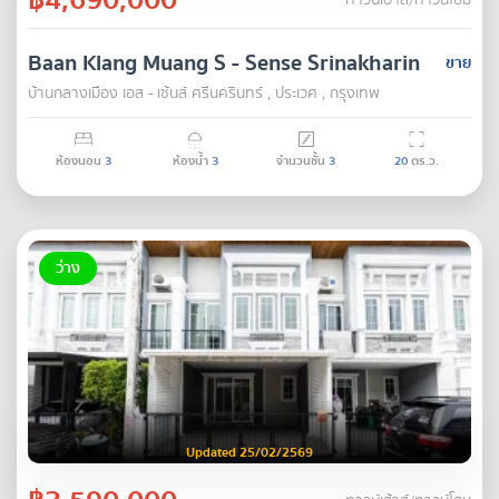
ทาวน์เฮ้าส์/ทาวน์โฮม
Baan Klang Muang S - Sense Srinakharin
ขาย
บ้านกลางเมือง เอส - เซ้นส์ ศรีนครินทร์ , ประเวศ , กรุงเทพ
ห้องนอน
3
ห้องน้ำ
3
จำนวนชั้น
3
20
ตร.ว.
ว่าง
Updated 25/02/2569