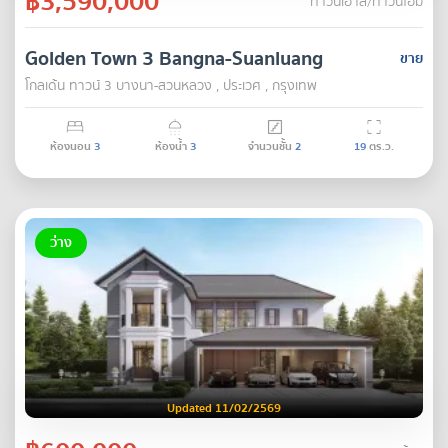
฿3,590,000
ทาวน์เฮ้าส์/ทาวน์โฮม
Golden Town 3 Bangna-Suanluang
ขาย
โกลเด้น ทาวน์ 3 บางนา-สวนหลวง , ประเวศ , กรุงเทพ
ห้องนอน
3
ห้องน้ำ
3
จำนวนชั้น
2
19
ตร.ว.
ว่าง
Updated 11/02/2569