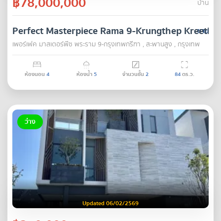
฿78,000,000
บ้าน
Perfect Masterpiece Rama 9-Krungthep Kreetha
ขาย
เพอร์เฟค มาสเตอร์พีซ พระราม 9-กรุงเทพกรีฑา , สะพานสูง , กรุงเทพ
ห้องนอน
4
ห้องน้ำ
5
จำนวนชั้น
2
84
ตร.ว.
ว่าง
Updated 06/02/2569