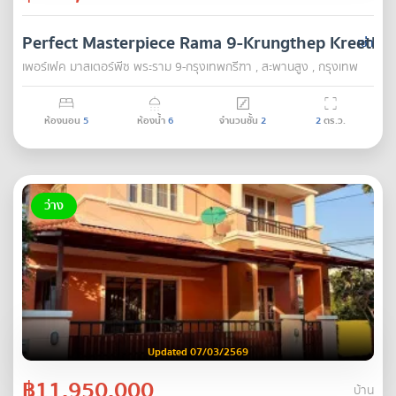
Perfect Masterpiece Rama 9-Krungthep Kreetha
เช่า
เพอร์เฟค มาสเตอร์พีซ พระราม 9-กรุงเทพกรีฑา , สะพานสูง , กรุงเทพ
ห้องนอน
5
ห้องน้ำ
6
จำนวนชั้น
2
2
ตร.ว.
ว่าง
Updated 07/03/2569
฿11,950,000
บ้าน