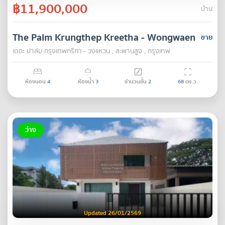
฿11,900,000
บ้าน
The Palm Krungthep Kreetha - Wongwaen
ขาย
เดอะ ปาล์ม กรุงเทพกรีฑา - วงแหวน , สะพานสูง , กรุงเทพ
ห้องนอน
4
ห้องน้ำ
3
จำนวนชั้น
2
68
ตร.ว.
ว่าง
Updated 26/01/2569