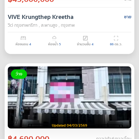
VIVE Krungthep Kreetha
ขาย
วีเว่ กรุงเทพกรีฑา , สะพานสูง , กรุงเทพ
ห้องนอน
4
ห้องน้ำ
5
จำนวนชั้น
4
86
ตร.ว.
ว่าง
Updated 04/03/2569
฿4,690,000