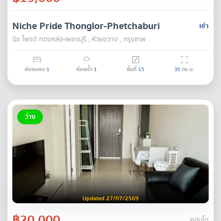
Niche Pride Thonglor-Phetchaburi
เช่า
นิช ไพรด์ ทองหล่อ-เพชรบุรี , ห้วยขวาง , กรุงเทพ
ห้องนอน
1
ห้องน้ำ
1
ชั้นที่
15
35
ตร.ม.
ว่าง
Updated 27/07/2569
฿20,000
คอนโด