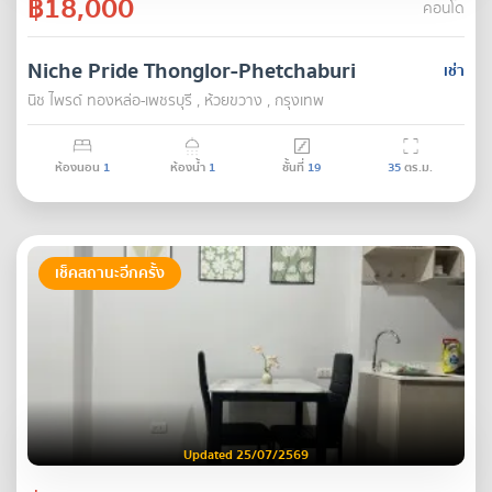
฿18,000
คอนโด
Niche Pride Thonglor-Phetchaburi
เช่า
นิช ไพรด์ ทองหล่อ-เพชรบุรี , ห้วยขวาง , กรุงเทพ
ห้องนอน
1
ห้องน้ำ
1
ชั้นที่
19
35
ตร.ม.
เช็คสถานะอีกครั้ง
Updated 25/07/2569