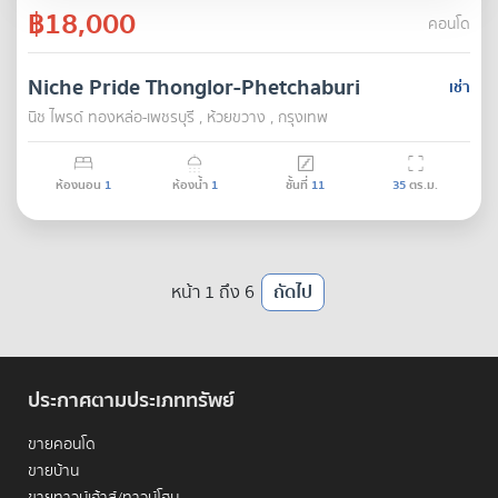
฿18,000
คอนโด
Niche Pride Thonglor-Phetchaburi
เช่า
นิช ไพรด์ ทองหล่อ-เพชรบุรี , ห้วยขวาง , กรุงเทพ
ห้องนอน
1
ห้องน้ำ
1
ชั้นที่
11
35
ตร.ม.
หน้า 1 ถึง 6
ถัดไป
ประกาศตามประเภททรัพย์
ขายคอนโด
ขายบ้าน