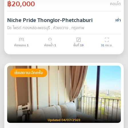
฿20,000
คอนโด
Niche Pride Thonglor-Phetchaburi
เช่า
นิช ไพรด์ ทองหล่อ-เพชรบุรี , ห้วยขวาง , กรุงเทพ
ห้องนอน
1
ห้องน้ำ
1
ชั้นที่
19
31
ตร.ม.
เช็คสถานะอีกครั้ง
Updated 04/07/2569