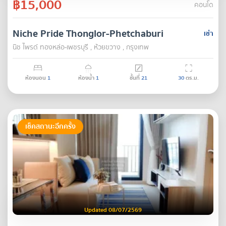
฿15,000
คอนโด
Niche Pride Thonglor-Phetchaburi
เช่า
นิช ไพรด์ ทองหล่อ-เพชรบุรี , ห้วยขวาง , กรุงเทพ
ห้องนอน
1
ห้องน้ำ
1
ชั้นที่
21
30
ตร.ม.
เช็คสถานะอีกครั้ง
Updated 08/07/2569