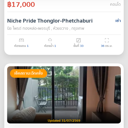
฿17,000
คอนโด
Niche Pride Thonglor-Phetchaburi
เช่า
นิช ไพรด์ ทองหล่อ-เพชรบุรี , ห้วยขวาง , กรุงเทพ
ห้องนอน
1
ห้องน้ำ
1
ชั้นที่
33
36
ตร.ม.
เช็คสถานะอีกครั้ง
Updated 31/07/2569