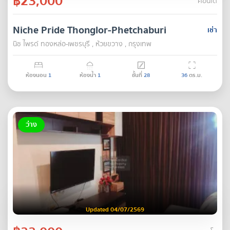
฿23,000
คอนโด
Niche Pride Thonglor-Phetchaburi
เช่า
นิช ไพรด์ ทองหล่อ-เพชรบุรี , ห้วยขวาง , กรุงเทพ
ห้องนอน
1
ห้องน้ำ
1
ชั้นที่
28
36
ตร.ม.
ว่าง
Updated 04/07/2569