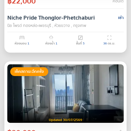
฿22,000
คอนโด
Niche Pride Thonglor-Phetchaburi
เช่า
นิช ไพรด์ ทองหล่อ-เพชรบุรี , ห้วยขวาง , กรุงเทพ
ห้องนอน
1
ห้องน้ำ
1
ชั้นที่
5
36
ตร.ม.
เช็คสถานะอีกครั้ง
Updated 30/07/2569