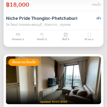
฿18,000
คอนโด
Niche Pride Thonglor-Phetchaburi
เช่า
นิช ไพรด์ ทองหล่อ-เพชรบุรี , ห้วยขวาง , กรุงเทพ
ห้องนอน
1
ห้องน้ำ
1
ชั้นที่
5
37
ตร.ม.
เช็คสถานะอีกครั้ง
Updated 30/07/2569