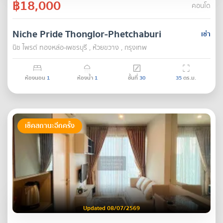
฿18,000
คอนโด
Niche Pride Thonglor-Phetchaburi
เช่า
นิช ไพรด์ ทองหล่อ-เพชรบุรี , ห้วยขวาง , กรุงเทพ
ห้องนอน
1
ห้องน้ำ
1
ชั้นที่
30
35
ตร.ม.
เช็คสถานะอีกครั้ง
Updated 08/07/2569