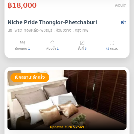
฿18,000
คอนโด
Niche Pride Thonglor-Phetchaburi
เช่า
นิช ไพรด์ ทองหล่อ-เพชรบุรี , ห้วยขวาง , กรุงเทพ
ห้องนอน
1
ห้องน้ำ
1
ชั้นที่
5
45
ตร.ม.
เช็คสถานะอีกครั้ง
Updated 30/07/2569