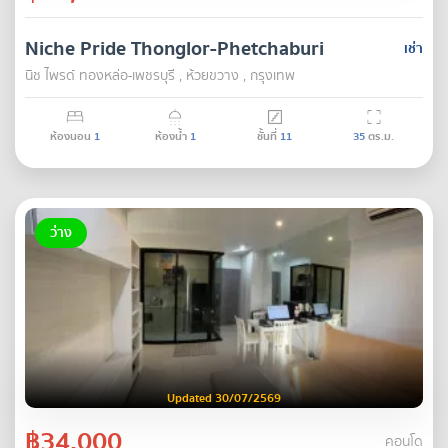
Niche Pride Thonglor-Phetchaburi
เช่า
นิช ไพรด์ ทองหล่อ-เพชรบุรี , ห้วยขวาง , กรุงเทพ
ห้องนอน
1
ห้องน้ำ
1
ชั้นที่
11
35
ตร.ม.
ว่าง
Updated 30/07/2569
฿34,000
คอนโด