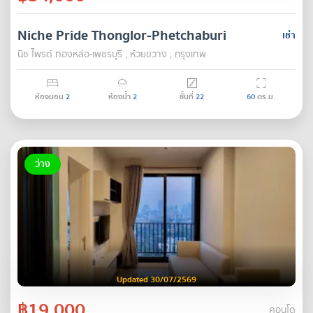
Niche Pride Thonglor-Phetchaburi
เช่า
นิช ไพรด์ ทองหล่อ-เพชรบุรี , ห้วยขวาง , กรุงเทพ
ห้องนอน
2
ห้องน้ำ
2
ชั้นที่
22
60
ตร.ม.
ว่าง
Updated 30/07/2569
฿19,000
คอนโด