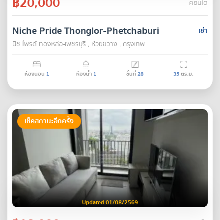
฿20,000
คอนโด
Niche Pride Thonglor-Phetchaburi
เช่า
นิช ไพรด์ ทองหล่อ-เพชรบุรี , ห้วยขวาง , กรุงเทพ
ห้องนอน
1
ห้องน้ำ
1
ชั้นที่
28
35
ตร.ม.
เช็คสถานะอีกครั้ง
Updated 01/08/2569