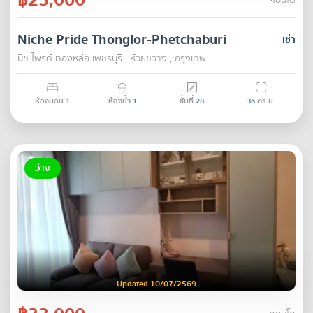
คอนโด
Niche Pride Thonglor-Phetchaburi
เช่า
นิช ไพรด์ ทองหล่อ-เพชรบุรี , ห้วยขวาง , กรุงเทพ
ห้องนอน
1
ห้องน้ำ
1
ชั้นที่
28
36
ตร.ม.
ว่าง
Updated 10/07/2569