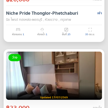
Niche Pride Thonglor-Phetchaburi
เช่า
นิช ไพรด์ ทองหล่อ-เพชรบุรี , ห้วยขวาง , กรุงเทพ
ห้องนอน
1
ห้องน้ำ
1
ชั้นที่
25
35
ตร.ม.
ว่าง
Updated 17/07/2569
฿23,000