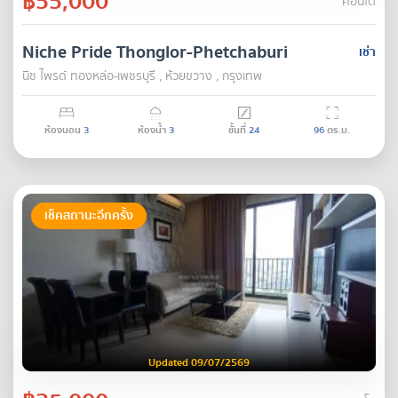
฿55,000
คอนโด
Niche Pride Thonglor-Phetchaburi
เช่า
นิช ไพรด์ ทองหล่อ-เพชรบุรี , ห้วยขวาง , กรุงเทพ
ห้องนอน
3
ห้องน้ำ
3
ชั้นที่
24
96
ตร.ม.
เช็คสถานะอีกครั้ง
Updated 09/07/2569