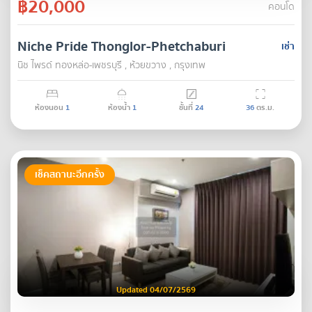
฿20,000
คอนโด
Niche Pride Thonglor-Phetchaburi
เช่า
นิช ไพรด์ ทองหล่อ-เพชรบุรี , ห้วยขวาง , กรุงเทพ
ห้องนอน
1
ห้องน้ำ
1
ชั้นที่
24
36
ตร.ม.
เช็คสถานะอีกครั้ง
Updated 04/07/2569