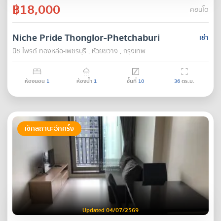
฿18,000
คอนโด
Niche Pride Thonglor-Phetchaburi
เช่า
นิช ไพรด์ ทองหล่อ-เพชรบุรี , ห้วยขวาง , กรุงเทพ
ห้องนอน
1
ห้องน้ำ
1
ชั้นที่
10
36
ตร.ม.
เช็คสถานะอีกครั้ง
Updated 04/07/2569