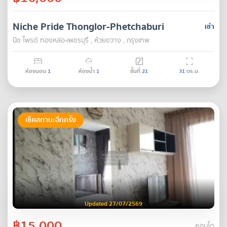
Niche Pride Thonglor-Phetchaburi
เช่า
นิช ไพรด์ ทองหล่อ-เพชรบุรี , ห้วยขวาง , กรุงเทพ
ห้องนอน
1
ห้องน้ำ
1
ชั้นที่
21
31
ตร.ม.
เช็คสถานะอีกครั้ง
Updated 27/07/2569
฿15,000
คอนโด