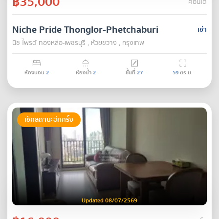
฿35,000
คอนโด
Niche Pride Thonglor-Phetchaburi
เช่า
นิช ไพรด์ ทองหล่อ-เพชรบุรี , ห้วยขวาง , กรุงเทพ
ห้องนอน
2
ห้องน้ำ
2
ชั้นที่
27
59
ตร.ม.
เช็คสถานะอีกครั้ง
Updated 08/07/2569