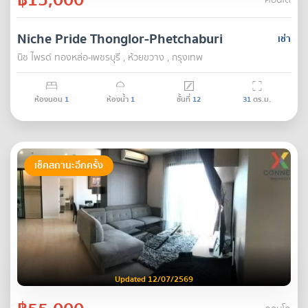
คอนโด
Niche Pride Thonglor-Phetchaburi
เช่า
นิช ไพรด์ ทองหล่อ-เพชรบุรี , ห้วยขวาง , กรุงเทพ
ห้องนอน
1
ห้องน้ำ
1
ชั้นที่
12
31
ตร.ม.
เช็คสถานะอีกครั้ง
Updated 12/07/2569