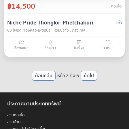
฿14,500
คอนโด
Niche Pride Thonglor-Phetchaburi
เช่า
นิช ไพรด์ ทองหล่อ-เพชรบุรี , ห้วยขวาง , กรุงเทพ
ห้องนอน
1
ห้องน้ำ
1
ชั้นที่
28
31
ตร.ม.
ย้อนกลับ
หน้า 2 ถึง 6
ถัดไป
ประกาศตามประเภททรัพย์
ขายคอนโด
ขายบ้าน