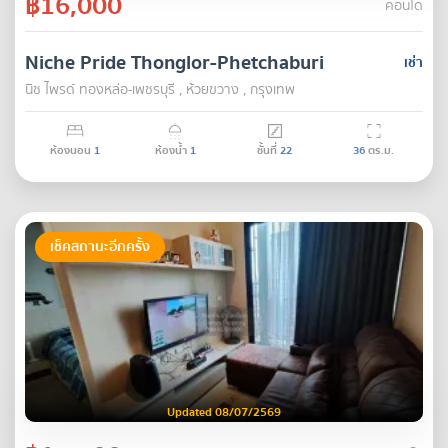
฿16,000
คอนโด
Niche Pride Thonglor-Phetchaburi
เช่า
นิช ไพรด์ ทองหล่อ-เพชรบุรี , ห้วยขวาง , กรุงเทพ
ห้องนอน
1
ห้องน้ำ
1
ชั้นที่
22
36
ตร.ม.
เช็คสถานะอีกครั้ง
Updated 08/07/2569