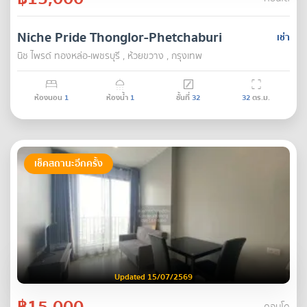
Niche Pride Thonglor-Phetchaburi
เช่า
นิช ไพรด์ ทองหล่อ-เพชรบุรี , ห้วยขวาง , กรุงเทพ
ห้องนอน
1
ห้องน้ำ
1
ชั้นที่
32
32
ตร.ม.
เช็คสถานะอีกครั้ง
Updated 15/07/2569
฿15,000