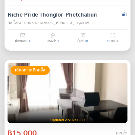
Niche Pride Thonglor-Phetchaburi
เช่า
นิช ไพรด์ ทองหล่อ-เพชรบุรี , ห้วยขวาง , กรุงเทพ
ห้องนอน
1
ห้องน้ำ
1
ชั้นที่
30
31
ตร.ม.
เช็คสถานะอีกครั้ง
Updated 27/07/2569
฿15,000
คอนโด