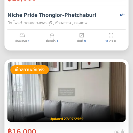
Niche Pride Thonglor-Phetchaburi
เช่า
นิช ไพรด์ ทองหล่อ-เพชรบุรี , ห้วยขวาง , กรุงเทพ
ห้องนอน
1
ห้องน้ำ
1
ชั้นที่
9
31
ตร.ม.
เช็คสถานะอีกครั้ง
Updated 27/07/2569
฿16,000
คอนโด