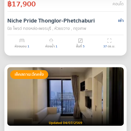
฿17,900
คอนโด
Niche Pride Thonglor-Phetchaburi
เช่า
นิช ไพรด์ ทองหล่อ-เพชรบุรี , ห้วยขวาง , กรุงเทพ
ห้องนอน
1
ห้องน้ำ
1
ชั้นที่
5
37
ตร.ม.
เช็คสถานะอีกครั้ง
Updated 04/07/2569