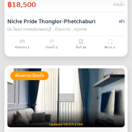
฿18,500
คอนโด
Niche Pride Thonglor-Phetchaburi
เช่า
นิช ไพรด์ ทองหล่อ-เพชรบุรี , ห้วยขวาง , กรุงเทพ
ห้องนอน
1
ห้องน้ำ
1
ชั้นที่
26
36
ตร.ม.
เช็คสถานะอีกครั้ง
Updated 04/07/2569