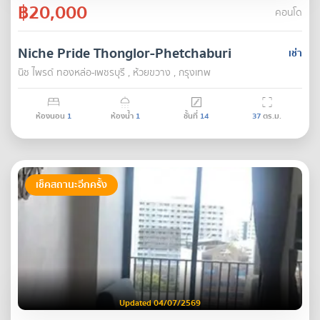
฿20,000
คอนโด
Niche Pride Thonglor-Phetchaburi
เช่า
นิช ไพรด์ ทองหล่อ-เพชรบุรี , ห้วยขวาง , กรุงเทพ
ห้องนอน
1
ห้องน้ำ
1
ชั้นที่
14
37
ตร.ม.
เช็คสถานะอีกครั้ง
Updated 04/07/2569