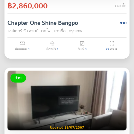
฿2,860,000
คอนโด
Chapter One Shine Bangpo
ขาย
แชปเตอร์ วัน ชายน์ บางโพ , บางซื่อ , กรุงเทพ
ห้องนอน
1
ห้องน้ำ
1
ชั้นที่
3
29
ตร.ม.
ว่าง
Updated 19/07/2567