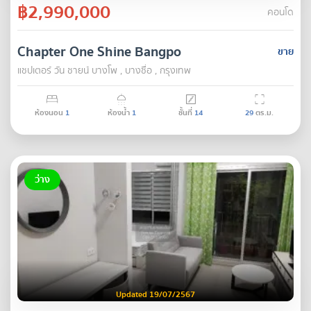
฿2,990,000
คอนโด
Chapter One Shine Bangpo
ขาย
แชปเตอร์ วัน ชายน์ บางโพ , บางซื่อ , กรุงเทพ
ห้องนอน
1
ห้องน้ำ
1
ชั้นที่
14
29
ตร.ม.
ว่าง
Updated 19/07/2567