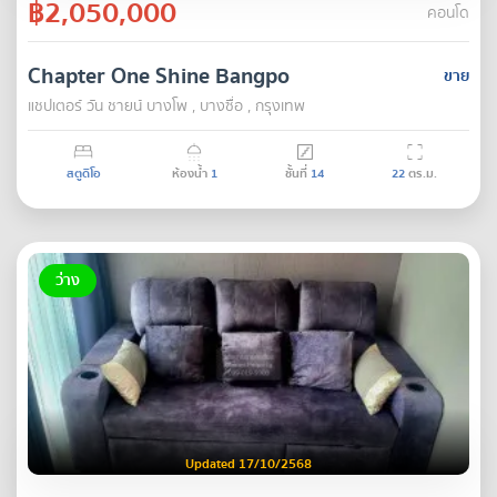
฿2,050,000
คอนโด
Chapter One Shine Bangpo
ขาย
แชปเตอร์ วัน ชายน์ บางโพ , บางซื่อ , กรุงเทพ
สตูดิโอ
ห้องน้ำ
1
ชั้นที่
14
22
ตร.ม.
ว่าง
Updated 17/10/2568