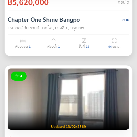
฿5,620,000
คอนโด
Chapter One Shine Bangpo
ขาย
แชปเตอร์ วัน ชายน์ บางโพ , บางซื่อ , กรุงเทพ
ห้องนอน
1
ห้องน้ำ
1
ชั้นที่
25
44
ตร.ม.
ว่าง
Updated 13/02/2569