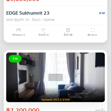
EDGE Sukhumvit 23
ขาย
เอดจ์ สุขุมวิท 23 , วัฒนา , กรุงเทพ
ห้องนอน
1
ห้องน้ำ
1
ชั้นที่
26
43
ตร.ม.
ว่าง
Updated 20/11/2568
฿7,200,000
คอนโด