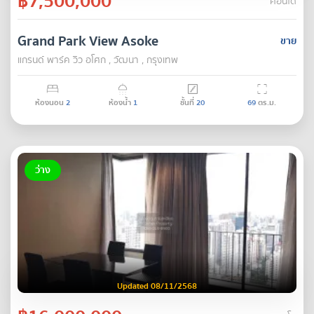
฿7,500,000
คอนโด
Grand Park View Asoke
ขาย
แกรนด์ พาร์ค วิว อโศก , วัฒนา , กรุงเทพ
ห้องนอน
2
ห้องน้ำ
1
ชั้นที่
20
69
ตร.ม.
ว่าง
Updated 08/11/2568