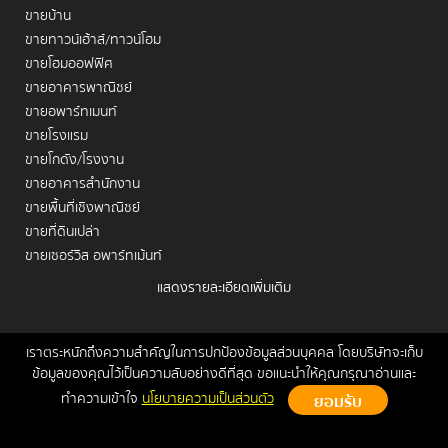
ขายบ้าน
ขายทาวน์เฮ้าส์/ทาวน์โฮม
ขายโฮมออฟฟิศ
ขายอาคารพาณิชย์
ขายอพาร์ทเมนท์
ขายโรงแรม
ขายโกดัง/โรงงาน
ขายอาคารสำนักงาน
ขายพื้นที่เชิงพาณิชย์
ขายที่ดินเปล่า
ขายเซอร์วิส อพาร์ทเม้นท์
แสดงรายละเอียดเพิ่มเติม
เช่าคอนโด
เช่าบ้าน
เช่าทาวน์เฮ้าส์/ทาวน์โฮม
เราตระหนักถึงความสำคัญในการปกป้องข้อมูลส่วนบุคคล โดยบริษัทจะเก็บ
หน้าหลัก
ขาย
เช่า
ฝากขาย/เช่า
ข่าวสาร
ติดต่อเรา
Site
ข้อมูลของคุณไว้เป็นความลับอย่างดีที่สุด ขอแนะนำให้คุณกรุณาอ่านและ
เช่าโฮมออฟฟิศ
Map
ทำความเข้าใจ
นโยบายความเป็นส่วนตัว
เช่าอาคารพาณิชย์
Copyrights © 2026, Connex Property
เช่าอพาร์ทเมนท์