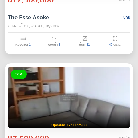
คอนโด
The Esse Asoke
ขาย
ดิ เอส อโศก , วัฒนา , กรุงเทพ
ห้องนอน
1
ห้องน้ำ
1
ชั้นที่
41
45
ตร.ม.
ว่าง
Updated 12/11/2568