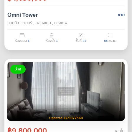
Omni Tower
ขาย
ออมนิ ทาวเวอร์ , คลองเตย , กรุงเทพ
ห้องนอน
1
ห้องน้ำ
1
ชั้นที่
31
66
ตร.ม.
ว่าง
Updated 22/11/2568
฿9,800,000
คอนโด