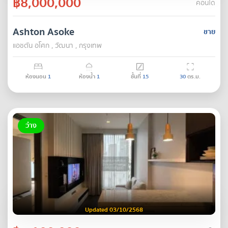
฿8,000,000
คอนโด
Ashton Asoke
ขาย
แอชตัน อโศก , วัฒนา , กรุงเทพ
ห้องนอน
1
ห้องน้ำ
1
ชั้นที่
15
30
ตร.ม.
ว่าง
Updated 03/10/2568