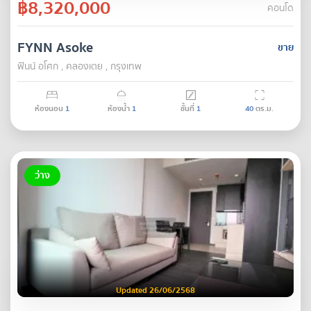
฿8,320,000
คอนโด
FYNN Asoke
ขาย
ฟินน์ อโศก , คลองเตย , กรุงเทพ
ห้องนอน
1
ห้องน้ำ
1
ชั้นที่
1
40
ตร.ม.
ว่าง
Updated 26/06/2568