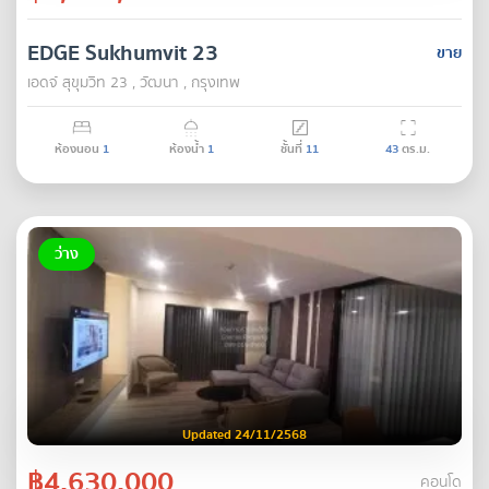
EDGE Sukhumvit 23
ขาย
เอดจ์ สุขุมวิท 23 , วัฒนา , กรุงเทพ
ห้องนอน
1
ห้องน้ำ
1
ชั้นที่
11
43
ตร.ม.
ว่าง
Updated 24/11/2568
฿4,630,000
คอนโด