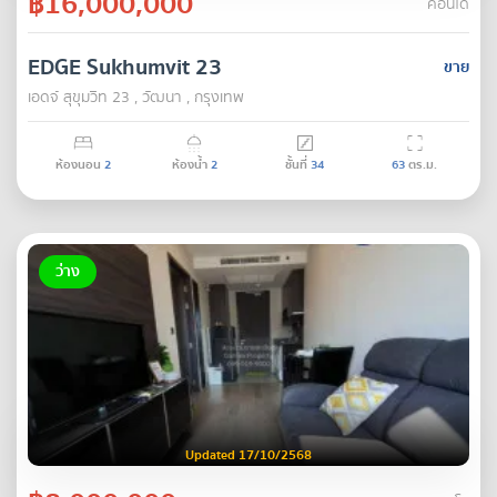
฿16,000,000
คอนโด
EDGE Sukhumvit 23
ขาย
เอดจ์ สุขุมวิท 23 , วัฒนา , กรุงเทพ
ห้องนอน
2
ห้องน้ำ
2
ชั้นที่
34
63
ตร.ม.
ว่าง
Updated 17/10/2568