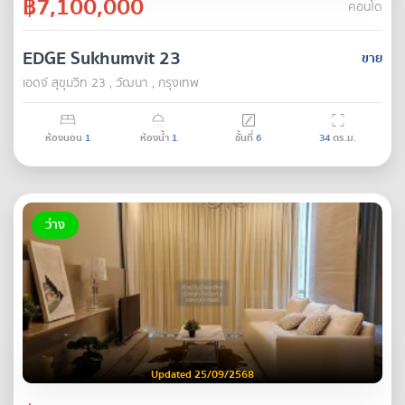
฿7,100,000
คอนโด
EDGE Sukhumvit 23
ขาย
เอดจ์ สุขุมวิท 23 , วัฒนา , กรุงเทพ
ห้องนอน
1
ห้องน้ำ
1
ชั้นที่
6
34
ตร.ม.
ว่าง
Updated 25/09/2568