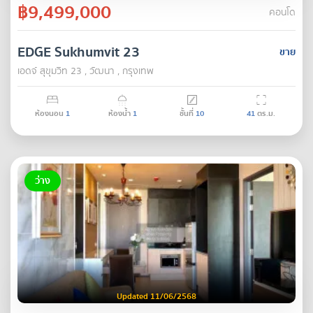
฿9,499,000
คอนโด
EDGE Sukhumvit 23
ขาย
เอดจ์ สุขุมวิท 23 , วัฒนา , กรุงเทพ
ห้องนอน
1
ห้องน้ำ
1
ชั้นที่
10
41
ตร.ม.
ว่าง
Updated 11/06/2568