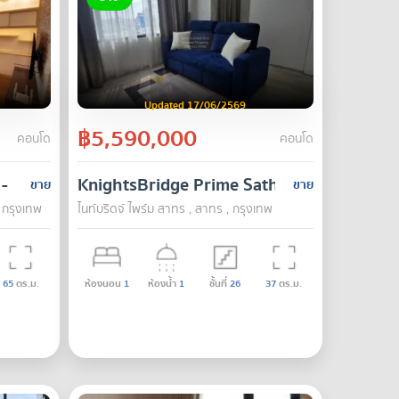
Updated 17/06/2569
฿5,590,000
คอนโด
คอนโด
 - Sathu
KnightsBridge Prime Sathorn
ขาย
ขาย
, กรุงเทพ
ไนท์บริดจ์ ไพร์ม สาทร , สาทร , กรุงเทพ
65
ตร.ม.
ห้องนอน
1
ห้องน้ำ
1
ชั้นที่
26
37
ตร.ม.