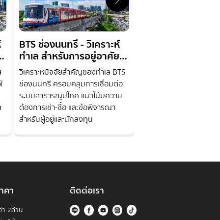
์
BTS ช่องนนทรี - วิเคราะห์
Villa Sathorn — 
ทำเล สำหรับการอยู่อาศัย
ทำเลสะดวก ใกล้ B
และลงทุน
กรุงธนบุรี
์
วิเคราะห์ปัจจัยสำคัญของทำเล BTS
Villa Sathorn คอนโดทำ
์
ช่องนนทรี ครอบคลุมการเชื่อมต่อ
ใกล้ BTS กรุงธนบุรี ใกล้
ระบบสาธารณูปโภค แนวโน้มความ
ธุรกิจและสิ่งอำนวยความ
ล
ต้องการเช่า-ซื้อ และข้อพิจารณา
สำหรับผู้อยู่และนักลงทุน
าคา
ติดต่อเรา
่า 2ล้าน