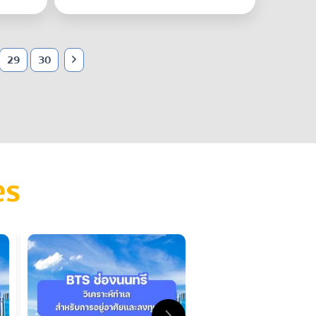
29
30
es