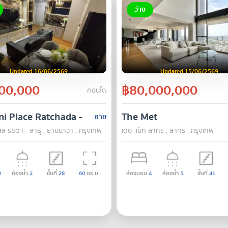
ว่าง
Updated 16/06/2569
Updated 15/06/2569
00,000
฿80,000,000
คอนโด
i Place Ratchada - Sathu
The Met
ขาย
พลส รัชดา - สาธุ , ยานนาวา , กรุงเทพ
เดอะ เม็ท สาทร , สาทร , กรุงเทพ
3
ห้องน้ำ
2
ชั้นที่
28
60
ตร.ม.
ห้องนอน
4
ห้องน้ำ
5
ชั้นที่
41