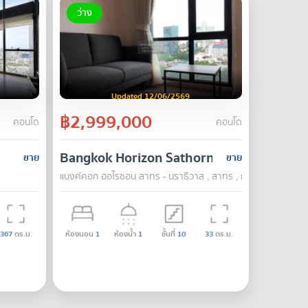
ว่าง
Updated 12/06/2569
฿2,999,000
คอนโด
คอนโด
Bangkok Horizon Sathorn
ขาย
ขาย
แบงค์คอก ฮอไรซอน สาทร - นราธิวาส , สาทร , กรุงเทพ
367
ตร.ม.
ห้องนอน
1
ห้องน้ำ
1
ชั้นที่
10
33
ตร.ม.