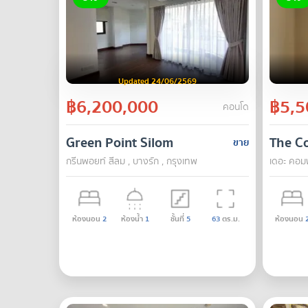
Updated 24/06/2569
฿6,200,000
฿5,5
คอนโด
Green Point Silom
The C
ขาย
กรีนพอยท์ สีลม , บางรัก , กรุงเทพ
เดอะ คอมพ
ห้องนอน
2
ห้องน้ำ
1
ชั้นที่
5
63
ตร.ม.
ห้องนอน