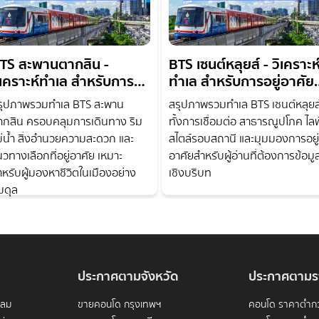
TS สะพานตากสิน -
BTS เซนต์หลุยส์ - วิเคราะห
ิเคราะห์ทำเล สำหรับการ
ทำเล สำหรับการอยู่อาศัย
ยู่อาศัยและลงทุน
และลงทุน
รุปภาพรวมทำเล BTS สะพาน
สรุปภาพรวมทำเล BTS เซนต์หลุยส
ากสิน ครอบคลุมการเดินทาง ริม
ทั้งการเชื่อมต่อ สาธารณูปโภค ไลฟ
ม่น้ำ สิ่งอำนวยความสะดวก และ
สไตล์รอบสถานี และมุมมองการอยู่
วทางเลือกที่อยู่อาศัย เหมาะ
อาศัยสำหรับผู้อ่านที่ต้องการข้อมู
ำหรับผู้มองหาชีวิตในเมืองอย่าง
เชิงบริบท
มดุล
ประกาศตามจังหวัด
ประกาศตามร
ดลม
ขายคอนโด กรุงเทพฯ
คอนโด ราคาต่ำกว