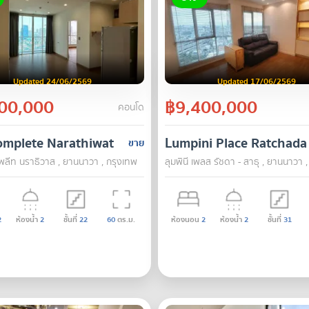
Updated 24/06/2569
Updated 17/06/2569
00,000
฿9,400,000
คอนโด
omplete Narathiwat
Lumpini Place Ratchada
ขาย
ลีท นราธิวาส , ยานนาวา , กรุงเทพ
ลุมพินี เพลส รัชดา - สาธุ , ยานนาวา 
2
ห้องน้ำ
2
ชั้นที่
22
60
ตร.ม.
ห้องนอน
2
ห้องน้ำ
2
ชั้นที่
31