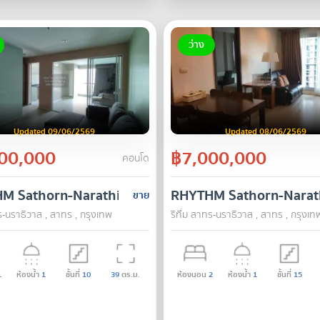
ว่าง
Updated 09/06/2569
Updated 08/06/2569
00,000
฿7,000,000
คอนโด
M Sathorn-Narathiwas
RHYTHM Sathorn-Narat
ขาย
ทร-นราธิวาส , สาทร , กรุงเทพ
ริทึ่ม สาทร-นราธิวาส , สาทร , กรุงเท
1
ห้องน้ำ
1
ชั้นที่
10
39
ตร.ม.
ห้องนอน
2
ห้องน้ำ
1
ชั้นที่
15