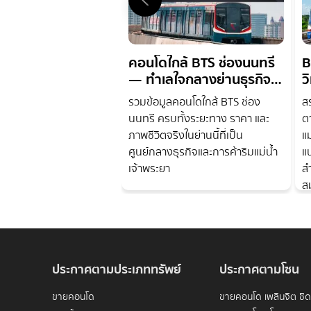
คอนโดใกล้ BTS ช่องนนทรี
B
— ทำเลใจกลางย่านธุรกิจ
ว
สีลม–สาทร
อ
รวมข้อมูลคอนโดใกล้ BTS ช่อง
ส
นนทรี ครบทั้งระยะทาง ราคา และ
ต
ภาพชีวิตจริงในย่านนี้ที่เป็น
แ
ศูนย์กลางธุรกิจและการค้าริมแม่น้ำ
แน
เจ้าพระยา
ส
ส
ประกาศตามประเภททรัพย์
ประกาศตามโซน
ขายคอนโด
ขายคอนโด เพลินจิต ชิ