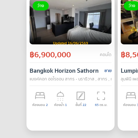
ว่าง
ว่าง
Updated 16/06/2569
฿6,900,000
฿8,5
คอนโด
Bangkok Horizon Sathorn
Lumpin
ขาย
แบงค์คอก ฮอไรซอน สาทร - นราธิวาส , สาทร , กรุงเทพ
ลุมพินี เ
ห้องนอน
2
ห้องน้ำ
1
ชั้นที่
22
65
ตร.ม.
ห้องนอน