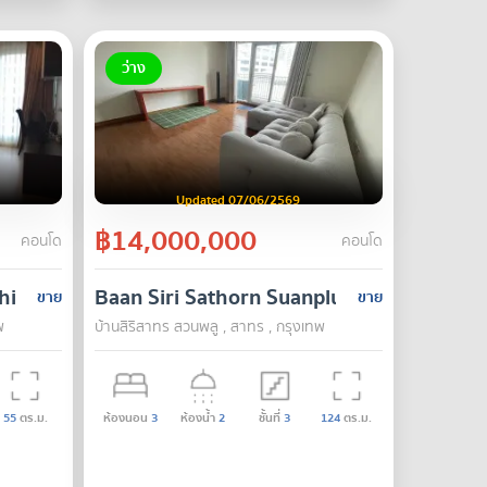
ว่าง
Updated 07/06/2569
฿14,000,000
คอนโด
คอนโด
hiwas
Baan Siri Sathorn Suanplu
ขาย
ขาย
พ
บ้านสิริสาทร สวนพลู , สาทร , กรุงเทพ
55
ตร.ม.
ห้องนอน
3
ห้องน้ำ
2
ชั้นที่
3
124
ตร.ม.