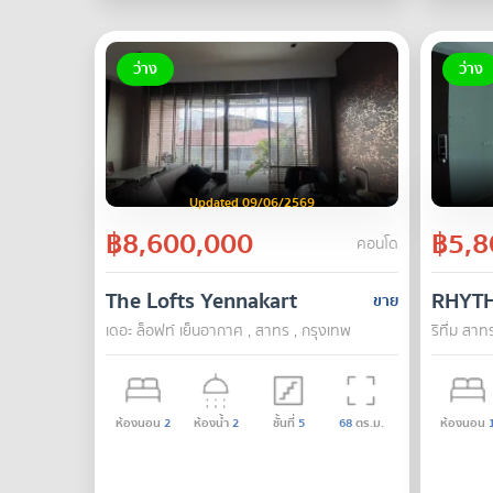
ว่าง
ว่าง
Updated 09/06/2569
฿8,600,000
฿5,8
คอนโด
The Lofts Yennakart
RHYTH
ขาย
เดอะ ล็อฟท์ เย็นอากาศ , สาทร , กรุงเทพ
ริทึ่ม สา
ห้องนอน
2
ห้องน้ำ
2
ชั้นที่
5
68
ตร.ม.
ห้องนอน