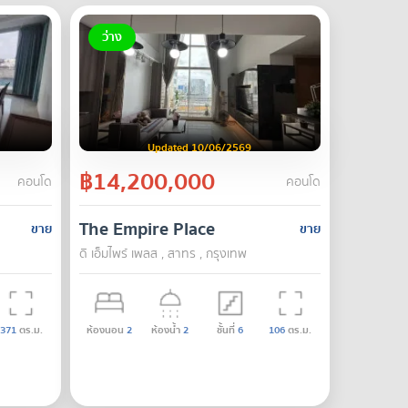
ว่าง
Updated 10/06/2569
฿14,200,000
คอนโด
คอนโด
The Empire Place
ขาย
ขาย
ดิ เอ็มไพร์ เพลส , สาทร , กรุงเทพ
371
ตร.ม.
ห้องนอน
2
ห้องน้ำ
2
ชั้นที่
6
106
ตร.ม.