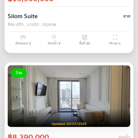
Silom Suite
ขาย
สีลม สวีท , บางรัก , กรุงเทพ
ห้องนอน
2
ห้องน้ำ
2
ชั้นที่
22
73
ตร.ม.
ว่าง
Updated 20/07/2569
฿8,290,000
คอนโด