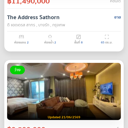
฿11,490,000
คอนโด
The Address Sathorn
ขาย
ดิ แอดเดรส สาทร , บางรัก , กรุงเทพ
ห้องนอน
2
ห้องน้ำ
2
ชั้นที่
8
65
ตร.ม.
ว่าง
Updated 21/06/2569