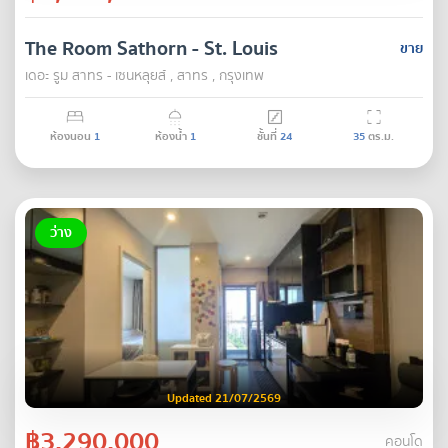
The Room Sathorn - St. Louis
ขาย
เดอะ รูม สาทร - เซนหลุยส์ , สาทร , กรุงเทพ
ห้องนอน
1
ห้องน้ำ
1
ชั้นที่
24
35
ตร.ม.
ว่าง
Updated 21/07/2569
฿3,290,000
คอนโด