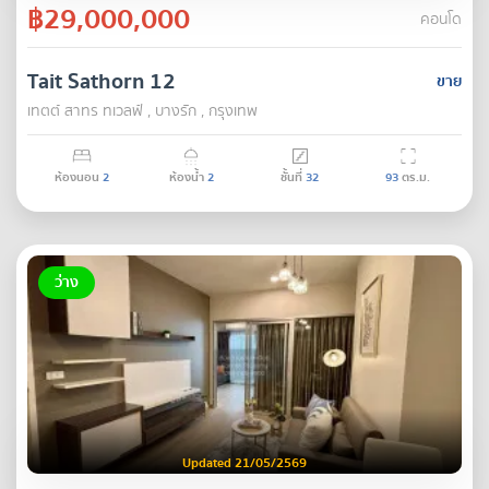
฿29,000,000
คอนโด
Tait Sathorn 12
ขาย
เทตต์ สาทร ทเวลฟ์ , บางรัก , กรุงเทพ
ห้องนอน
2
ห้องน้ำ
2
ชั้นที่
32
93
ตร.ม.
ว่าง
Updated 21/05/2569