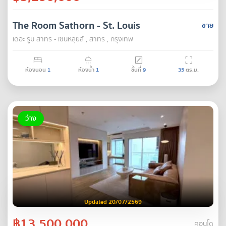
The Room Sathorn - St. Louis
ขาย
เดอะ รูม สาทร - เซนหลุยส์ , สาทร , กรุงเทพ
ห้องนอน
1
ห้องน้ำ
1
ชั้นที่
9
35
ตร.ม.
ว่าง
Updated 20/07/2569
฿13,500,000
คอนโด