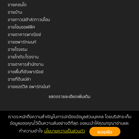
ขายคอนโด
ขายบ้าน
ขายทาวน์เฮ้าส์/ทาวน์โฮม
ขายโฮมออฟฟิศ
ขายอาคารพาณิชย์
ขายอพาร์ทเมนท์
ขายโรงแรม
ขายโกดัง/โรงงาน
ขายอาคารสำนักงาน
ขายพื้นที่เชิงพาณิชย์
ขายที่ดินเปล่า
ขายเซอร์วิส อพาร์ทเม้นท์
แสดงรายละเอียดเพิ่มเติม
เช่าคอนโด
เช่าบ้าน
เช่าทาวน์เฮ้าส์/ทาวน์โฮม
เราตระหนักถึงความสำคัญในการปกป้องข้อมูลส่วนบุคคล โดยบริษัทจะเก็บ
หน้าหลัก
ขาย
เช่า
ฝากขาย/เช่า
ข่าวสาร
ติดต่อเรา
Site
ข้อมูลของคุณไว้เป็นความลับอย่างดีที่สุด ขอแนะนำให้คุณกรุณาอ่านและ
เช่าโฮมออฟฟิศ
Map
ทำความเข้าใจ
นโยบายความเป็นส่วนตัว
เช่าอาคารพาณิชย์
Copyrights © 2026, Connex Property