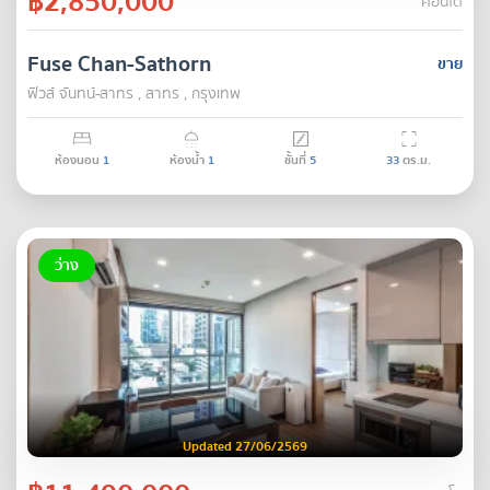
฿2,850,000
คอนโด
Fuse Chan-Sathorn
ขาย
ฟิวส์ จันทน์-สาทร , สาทร , กรุงเทพ
ห้องนอน
1
ห้องน้ำ
1
ชั้นที่
5
33
ตร.ม.
ว่าง
Updated 27/06/2569