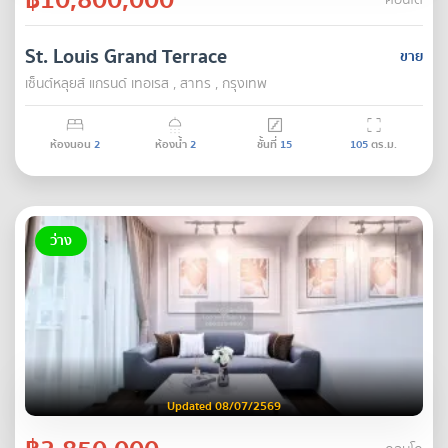
คอนโด
St. Louis Grand Terrace
ขาย
เซ็นต์หลุยส์ แกรนด์ เทอเรส , สาทร , กรุงเทพ
ห้องนอน
2
ห้องน้ำ
2
ชั้นที่
15
105
ตร.ม.
ว่าง
Updated 08/07/2569