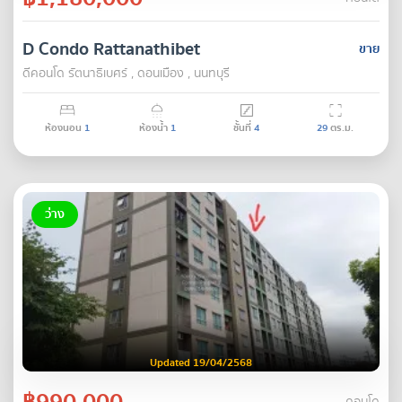
D Condo Rattanathibet
ขาย
ดีคอนโด รัตนา​ธิเบศร์ , ดอนเมือง , นนทบุรี
ห้องนอน
1
ห้องน้ำ
1
ชั้นที่
4
29
ตร.ม.
ว่าง
Updated 19/04/2568
฿990,000