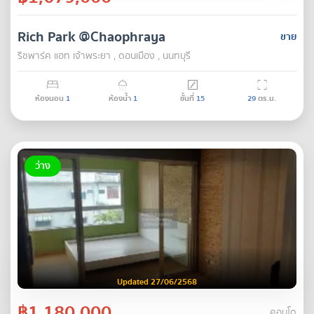
Rich Park @Chaophraya
ขาย
ริชพาร์ค แอท เจ้าพระยา , ดอนเมือง , นนทบุรี
ห้องนอน
1
ห้องน้ำ
1
ชั้นที่
15
29
ตร.ม.
ว่าง
Updated 27/06/2568
฿1,180,000
คอนโด