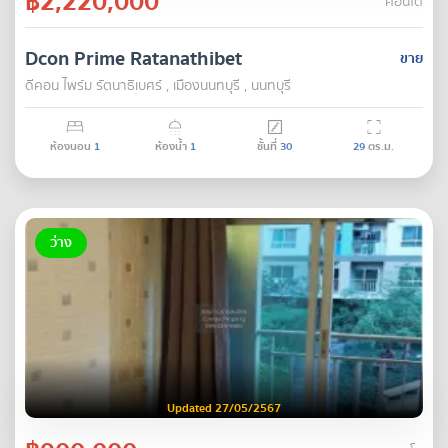
฿2,220,000
คอนโด
Dcon Prime Ratanathibet
ขาย
ดีคอน ไพร์ม รัตนาธิเบศร์ , เมืองนนทบุรี , นนทบุรี
ห้องนอน
1
ห้องน้ำ
1
ชั้นที่
30
29
ตร.ม.
ว่าง
Updated 27/05/2567