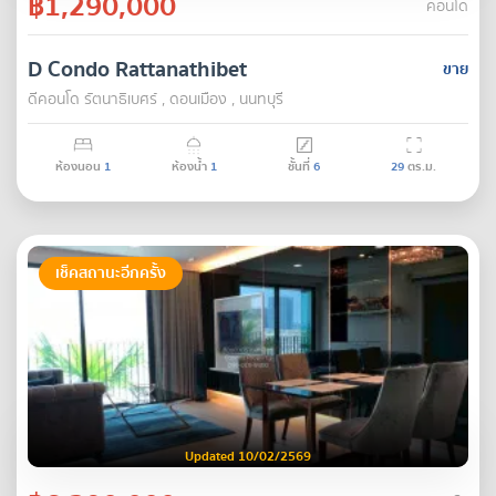
฿1,290,000
คอนโด
D Condo Rattanathibet
ขาย
ดีคอนโด รัตนา​ธิเบศร์ , ดอนเมือง , นนทบุรี
ห้องนอน
1
ห้องน้ำ
1
ชั้นที่
6
29
ตร.ม.
เช็คสถานะอีกครั้ง
Updated 10/02/2569