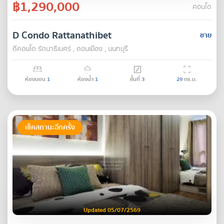
฿1,290,000
คอนโด
D Condo Rattanathibet
ขาย
ดีคอนโด รัตนา​ธิเบศร์ , ดอนเมือง , นนทบุรี
ห้องนอน
1
ห้องน้ำ
1
ชั้นที่
3
29
ตร.ม.
เช็คสถานะอีกครั้ง
Updated 05/07/2569