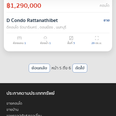
฿1,290,000
คอนโด
D Condo Rattanathibet
ขาย
ดีคอนโด รัตนา​ธิเบศร์ , ดอนเมือง , นนทบุรี
ห้องนอน
1
ห้องน้ำ
1
ชั้นที่
5
29
ตร.ม.
ย้อนกลับ
หน้า 5 ถึง 6
ถัดไป
ประกาศตามประเภททรัพย์
ขายคอนโด
ขายบ้าน