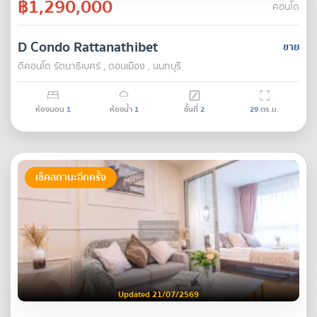
฿1,290,000
คอนโด
D Condo Rattanathibet
ขาย
ดีคอนโด รัตนา​ธิเบศร์ , ดอนเมือง , นนทบุรี
ห้องนอน
1
ห้องน้ำ
1
ชั้นที่
2
29
ตร.ม.
เช็คสถานะอีกครั้ง
Updated 21/07/2569