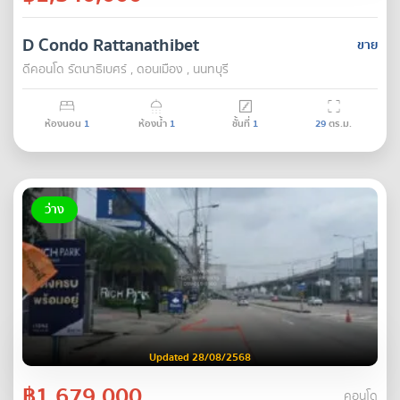
D Condo Rattanathibet
ขาย
ดีคอนโด รัตนา​ธิเบศร์ , ดอนเมือง , นนทบุรี
ห้องนอน
1
ห้องน้ำ
1
ชั้นที่
1
29
ตร.ม.
ว่าง
Updated 28/08/2568
฿1,679,000
คอนโด