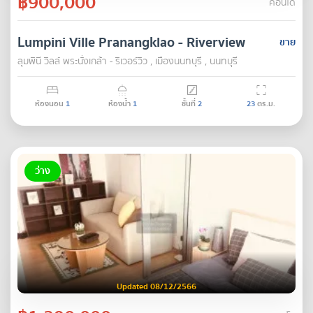
฿900,000
คอนโด
Lumpini Ville Pranangklao - Riverview
ขาย
ลุมพินี วิลล์ พระนั่งเกล้า - ริเวอร์วิว , เมืองนนทบุรี , นนทบุรี
ห้องนอน
1
ห้องน้ำ
1
ชั้นที่
2
23
ตร.ม.
ว่าง
Updated 08/12/2566