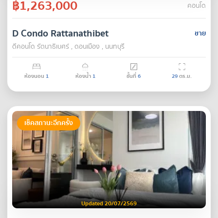
฿1,263,000
คอนโด
D Condo Rattanathibet
ขาย
ดีคอนโด รัตนา​ธิเบศร์ , ดอนเมือง , นนทบุรี
ห้องนอน
1
ห้องน้ำ
1
ชั้นที่
6
29
ตร.ม.
เช็คสถานะอีกครั้ง
Updated 20/07/2569