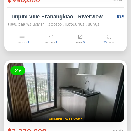
คอนโด
Lumpini Ville Pranangklao - Riverview
ขาย
ลุมพินี วิลล์ พระนั่งเกล้า - ริเวอร์วิว , เมืองนนทบุรี , นนทบุรี
ห้องนอน
1
ห้องน้ำ
1
ชั้นที่
6
23
ตร.ม.
ว่าง
Updated 15/11/2567