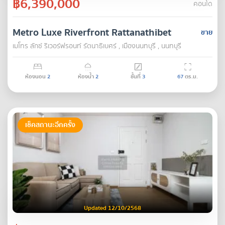
฿6,390,000
คอนโด
Metro Luxe Riverfront Rattanathibet
ขาย
เมโทร ลักซ์ ริเวอร์ฟรอนท์ รัตนาธิเบศร์ , เมืองนนทบุรี , นนทบุรี
ห้องนอน
2
ห้องน้ำ
2
ชั้นที่
3
67
ตร.ม.
เช็คสถานะอีกครั้ง
Updated 12/10/2568