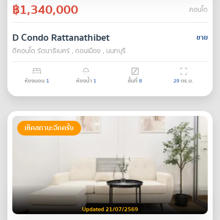
฿1,340,000
คอนโด
D Condo Rattanathibet
ขาย
ดีคอนโด รัตนา​ธิเบศร์ , ดอนเมือง , นนทบุรี
ห้องนอน
1
ห้องน้ำ
1
ชั้นที่
8
29
ตร.ม.
เช็คสถานะอีกครั้ง
Updated 21/07/2569