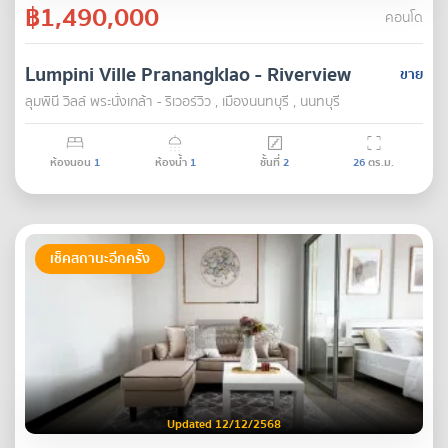
฿1,490,000
คอนโด
Lumpini Ville Pranangklao - Riverview
ขาย
ลุมพินี วิลล์ พระนั่งเกล้า - ริเวอร์วิว , เมืองนนทบุรี , นนทบุรี
ห้องนอน
1
ห้องน้ำ
1
ชั้นที่
2
26
ตร.ม.
เช็คสถานะอีกครั้ง
Updated 12/12/2568