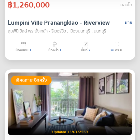
฿1,260,000
คอนโด
Lumpini Ville Pranangklao - Riverview
ขาย
ลุมพินี วิลล์ พระนั่งเกล้า - ริเวอร์วิว , เมืองนนทบุรี , นนทบุรี
ห้องนอน
1
ห้องน้ำ
1
ชั้นที่
2
26
ตร.ม.
เช็คสถานะอีกครั้ง
Updated 15/01/2569