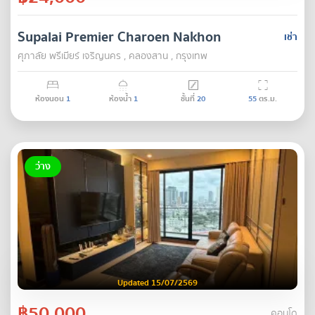
Supalai Premier Charoen Nakhon
เช่า
ศุภาลัย พรีเมียร์ เจริญนคร , คลองสาน , กรุงเทพ
ห้องนอน
1
ห้องน้ำ
1
ชั้นที่
20
55
ตร.ม.
ว่าง
Updated 15/07/2569
฿50,000
คอนโด