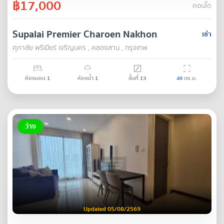
฿17,000
คอนโด
Supalai Premier Charoen Nakhon
เช่า
ศุภาลัย พรีเมียร์ เจริญนคร , คลองสาน , กรุงเทพ
ห้องนอน
1
ห้องน้ำ
1
ชั้นที่
13
48
ตร.ม.
ว่าง
Updated 05/08/2569