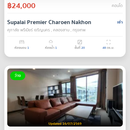
฿24,000
คอนโด
Supalai Premier Charoen Nakhon
เช่า
ศุภาลัย พรีเมียร์ เจริญนคร , คลองสาน , กรุงเทพ
ห้องนอน
1
ห้องน้ำ
1
ชั้นที่
20
48
ตร.ม.
ว่าง
Updated 16/07/2569