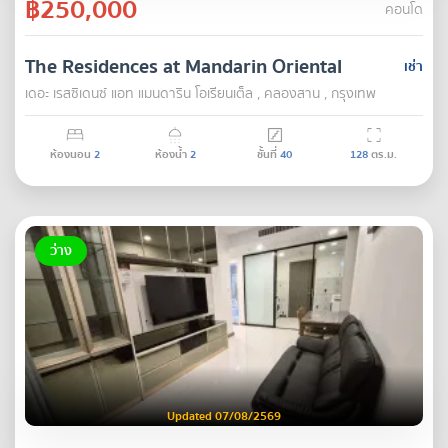
฿250,000
คอนโด
The Residences at Mandarin Oriental
เช่า
เดอะ เรสซิเดนซ์ แอท แมนดาริน โอเรียนเต็ล , คลองสาน , กรุงเทพ
ห้องนอน
2
ห้องน้ำ
2
ชั้นที่
40
128
ตร.ม.
ว่าง
Updated 07/08/2569