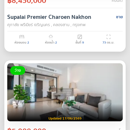
฿8,450,000
คอนโด
Supalai Premier Charoen Nakhon
ขาย
ศุภาลัย พรีเมียร์ เจริญนคร , คลองสาน , กรุงเทพ
ห้องนอน
2
ห้องน้ำ
2
ชั้นที่
9
73
ตร.ม.
ว่าง
Updated 17/06/2569