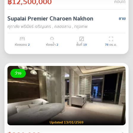
฿12,500,000
คอนโด
Supalai Premier Charoen Nakhon
ขาย
ศุภาลัย พรีเมียร์ เจริญนคร , คลองสาน , กรุงเทพ
ห้องนอน
2
ห้องน้ำ
2
ชั้นที่
19
78
ตร.ม.
ว่าง
Updated 13/01/2569