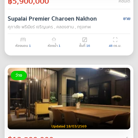
฿5,900,000
คอนโด
Supalai Premier Charoen Nakhon
ขาย
ศุภาลัย พรีเมียร์ เจริญนคร , คลองสาน , กรุงเทพ
ห้องนอน
1
ห้องน้ำ
1
ชั้นที่
16
48
ตร.ม.
ว่าง
Updated 18/03/2569