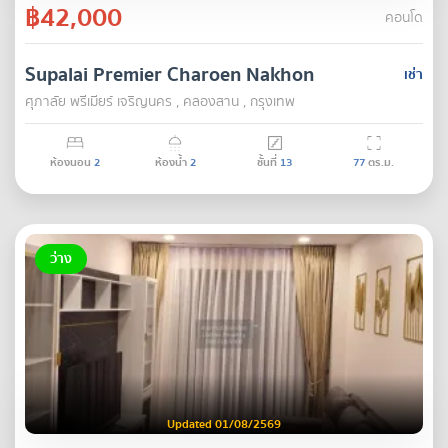
฿42,000
คอนโด
Supalai Premier Charoen Nakhon
เช่า
ศุภาลัย พรีเมียร์ เจริญนคร , คลองสาน , กรุงเทพ
ห้องนอน
2
ห้องน้ำ
2
ชั้นที่
13
77
ตร.ม.
ว่าง
Updated 01/08/2569