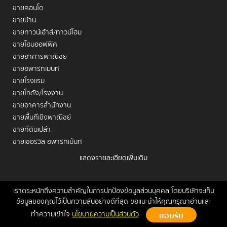
ขายคอนโด
ขายบ้าน
ขายทาวน์เฮ้าส์/ทาวน์โฮม
ขายโฮมออฟฟิศ
ขายอาคารพาณิชย์
ขายอพาร์ทเมนท์
ขายโรงแรม
ขายโกดัง/โรงงาน
ขายอาคารสำนักงาน
ขายพื้นที่เชิงพาณิชย์
ขายที่ดินเปล่า
ขายเซอร์วิส อพาร์ทเม้นท์
แสดงรายละเอียดเพิ่มเติม
เช่าคอนโด
เช่าบ้าน
เช่าทาวน์เฮ้าส์/ทาวน์โฮม
เราตระหนักถึงความสำคัญในการปกป้องข้อมูลส่วนบุคคล โดยบริษัทจะเก็บ
หน้าหลัก
ขาย
เช่า
ฝากขาย/เช่า
ข่าวสาร
ติดต่อเรา
Site
ข้อมูลของคุณไว้เป็นความลับอย่างดีที่สุด ขอแนะนำให้คุณกรุณาอ่านและ
เช่าโฮมออฟฟิศ
Map
ทำความเข้าใจ
นโยบายความเป็นส่วนตัว
เช่าอาคารพาณิชย์
Copyrights © 2026, Connex Property