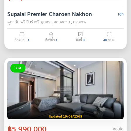
Supalai Premier Charoen Nakhon
เช่า
ศุภาลัย พรีเมียร์ เจริญนคร , คลองสาน , กรุงเทพ
ห้องนอน
1
ห้องน้ำ
1
ชั้นที่
8
48
ตร.ม.
ว่าง
Updated 19/09/2568
฿5,990,000
คอนโด