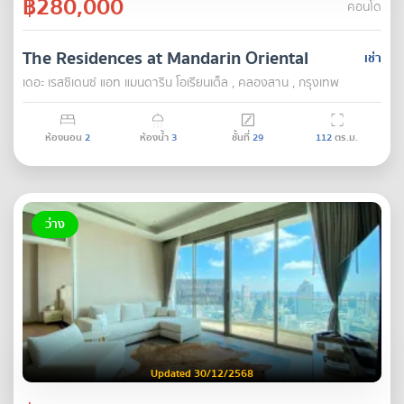
฿280,000
คอนโด
The Residences at Mandarin Oriental
เช่า
เดอะ เรสซิเดนซ์ แอท แมนดาริน โอเรียนเต็ล , คลองสาน , กรุงเทพ
ห้องนอน
2
ห้องน้ำ
3
ชั้นที่
29
112
ตร.ม.
ว่าง
Updated 30/12/2568