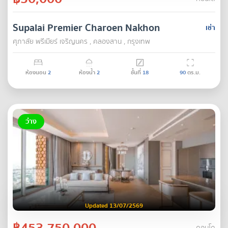
Supalai Premier Charoen Nakhon
เช่า
ศุภาลัย พรีเมียร์ เจริญนคร , คลองสาน , กรุงเทพ
ห้องนอน
2
ห้องน้ำ
2
ชั้นที่
18
90
ตร.ม.
ว่าง
Updated 13/07/2569
฿453,750,000