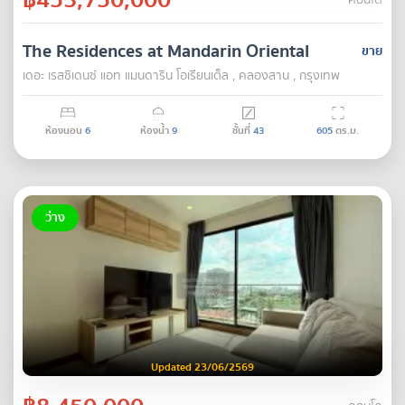
คอนโด
The Residences at Mandarin Oriental
ขาย
เดอะ เรสซิเดนซ์ แอท แมนดาริน โอเรียนเต็ล , คลองสาน , กรุงเทพ
ห้องนอน
6
ห้องน้ำ
9
ชั้นที่
43
605
ตร.ม.
ว่าง
Updated 23/06/2569