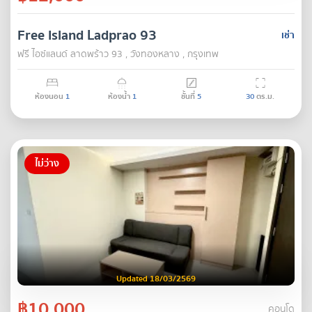
Free Island Ladprao 93
เช่า
ฟรี ไอซ์แลนด์ ลาดพร้าว 93 , วังทองหลาง , กรุงเทพ
ห้องนอน
1
ห้องน้ำ
1
ชั้นที่
5
30
ตร.ม.
ไม่ว่าง
Updated 18/03/2569
฿10,000
คอนโด