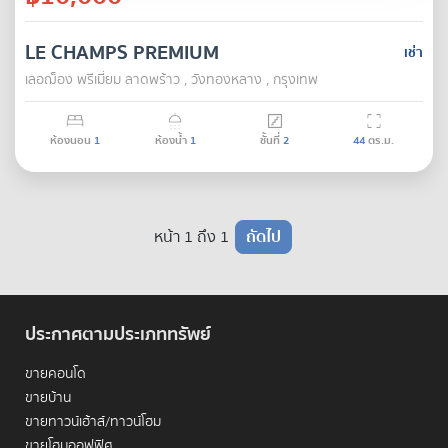
LE CHAMPS PREMIUM
เช่า
เลอฌ็อง พรีเมี่ยม ลาดพร้าว , วังทองหลาง , กรุงเทพ
ห้องนอน
1
ห้องน้ำ
1
ชั้นที่
2
44
ตร.ม.
หน้า 1 ถึง 1
ถัดไป
ประกาศตามประเภททรัพย์
ขายคอนโด
ขายบ้าน
ขายทาวน์เฮ้าส์/ทาวน์โฮม
ขายโฮมออฟฟิศ