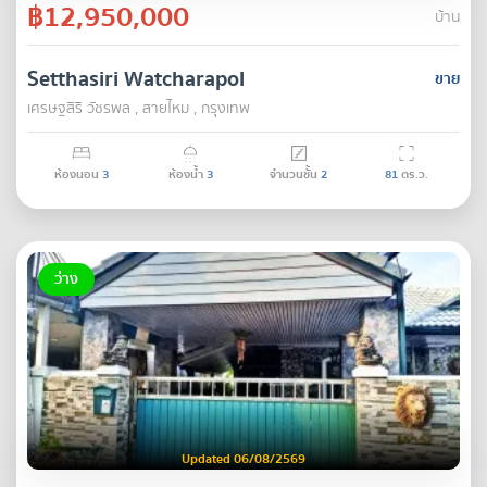
฿12,950,000
บ้าน
Setthasiri Watcharapol
ขาย
เศรษฐสิริ วัชรพล , สายไหม , กรุงเทพ
ห้องนอน
3
ห้องน้ำ
3
จำนวนชั้น
2
81
ตร.ว.
ว่าง
Updated 06/08/2569