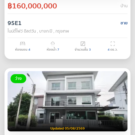
฿160,000,000
บ้าน
95E1
ขาย
ไนน์ตี้ไฟว์ อีสต์วัน , บางกะปิ , กรุงเทพ
ห้องนอน
4
ห้องน้ำ
7
จำนวนชั้น
3
4
ตร.ว.
ว่าง
Updated 05/08/2569