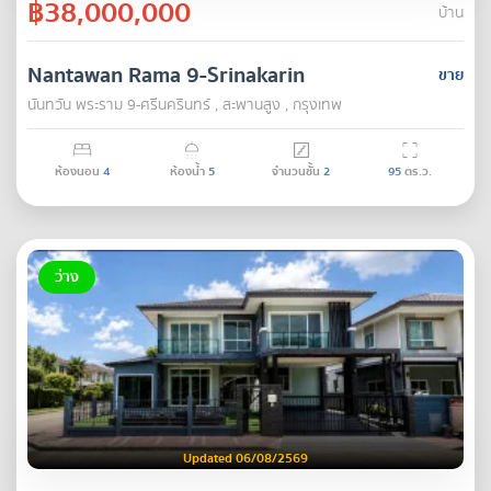
฿38,000,000
บ้าน
Nantawan Rama 9-Srinakarin
ขาย
นันทวัน พระราม 9-ศรีนครินทร์ , สะพานสูง , กรุงเทพ
ห้องนอน
4
ห้องน้ำ
5
จำนวนชั้น
2
95
ตร.ว.
ว่าง
Updated 06/08/2569