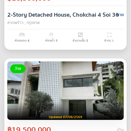
2-Story Detached House, Chokchai 4 Soi 36
ขาย
ลาดพร้าว , กรุงเทพ
ห้องนอน
4
ห้องน้ำ
3
จำนวนชั้น
2
0
ตร.ว.
ว่าง
Updated 07/08/2569
฿19,500,000
บ้าน