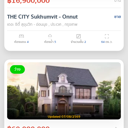
฿16,900,000
บ้าน
THE CITY Sukhumvit - Onnut
ขาย
เดอะ ซิตี้ สุขุมวิท - อ่อนนุช , ประเวศ , กรุงเทพ
ห้องนอน
4
ห้องน้ำ
5
จำนวนชั้น
2
64
ตร.ว.
ว่าง
Updated 07/08/2569