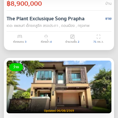
฿8,900,000
บ้าน
The Plant Exclusique Song Prapha
ขาย
เดอะ แพลนท์ เอ็กซคลูซีค สรงประภา , ดอนเมือง , กรุงเทพ
ห้องนอน
3
ห้องน้ำ
4
จำนวนชั้น
2
71
ตร.ว.
ว่าง
Updated 06/08/2569