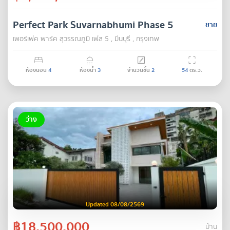
Perfect Park Suvarnabhumi Phase 5
ขาย
เพอร์เฟค พาร์ค สุวรรณภูมิ เฟส 5 , มีนบุรี , กรุงเทพ
ห้องนอน
4
ห้องน้ำ
3
จำนวนชั้น
2
54
ตร.ว.
ว่าง
Updated 08/08/2569
฿18,500,000
บ้าน