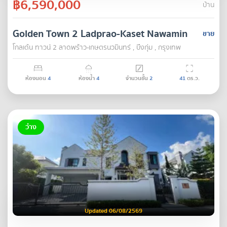
฿6,590,000
บ้าน
Golden Town 2 Ladprao-Kaset Nawamin
ขาย
โกลเด้น ทาวน์ 2 ลาดพร้าว-เกษตรนวมินทร์ , บึงกุ่ม , กรุงเทพ
ห้องนอน
4
ห้องน้ำ
4
จำนวนชั้น
2
41
ตร.ว.
ว่าง
Updated 06/08/2569