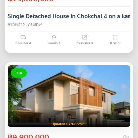
Single Detached House in Chokchai 4 on a Large
ขาย
ลาดพร้าว , กรุงเทพ
ห้องนอน
4
ห้องน้ำ
3
จำนวนชั้น
3
0
ตร.ว.
ว่าง
Updated 07/08/2569
฿9,900,000
บ้าน