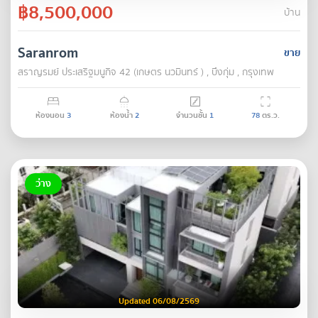
฿8,500,000
บ้าน
Saranrom
ขาย
สราญรมย์ ประเสริฐมนูกิจ 42 (เกษตร นวมินทร์ ) , บึงกุ่ม , กรุงเทพ
ห้องนอน
3
ห้องน้ำ
2
จำนวนชั้น
1
78
ตร.ว.
ว่าง
Updated 06/08/2569