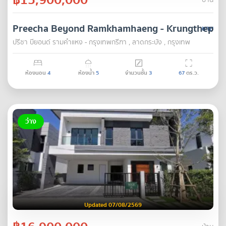
บ้าน
Preecha Beyond Ramkhamhaeng - Krungthepkr
ขาย
ปรีชา บียอนด์ รามคำแหง - กรุงเทพกรีฑา , ลาดกระบัง , กรุงเทพ
ห้องนอน
4
ห้องน้ำ
5
จำนวนชั้น
3
67
ตร.ว.
ว่าง
Updated 07/08/2569