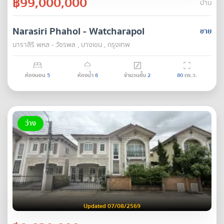
฿99,000,000
บ้าน
Narasiri Phahol - Watcharapol
ขาย
นาราสิริ พหล - วัชรพล , บางเขน , กรุงเทพ
ห้องนอน
5
ห้องน้ำ
6
จำนวนชั้น
2
80
ตร.ว.
ว่าง
Updated 07/08/2569