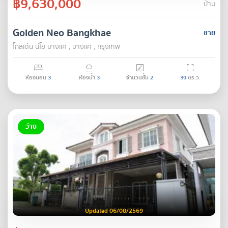
฿9,630,000
บ้าน
Golden Neo Bangkhae
ขาย
โกลเด้น นีโอ บางแค , บางแค , กรุงเทพ
ห้องนอน
3
ห้องน้ำ
3
จำนวนชั้น
2
39
ตร.ว.
ว่าง
Updated 06/08/2569