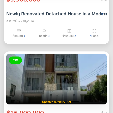
Newly Renovated Detached House in a Modern Tro
ขาย
ลาดพร้าว , กรุงเทพ
ห้องนอน
4
ห้องน้ำ
3
จำนวนชั้น
2
78
ตร.ว.
ว่าง
Updated 07/08/2569
฿15,900,000