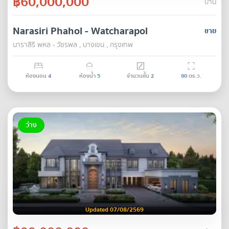
฿60,000,000
บ้าน
Narasiri Phahol - Watcharapol
ขาย
นาราสิริ พหล - วัชรพล , บางเขน , กรุงเทพ
ห้องนอน
4
ห้องน้ำ
5
จำนวนชั้น
2
90
ตร.ว.
ว่าง
Updated 07/08/2569