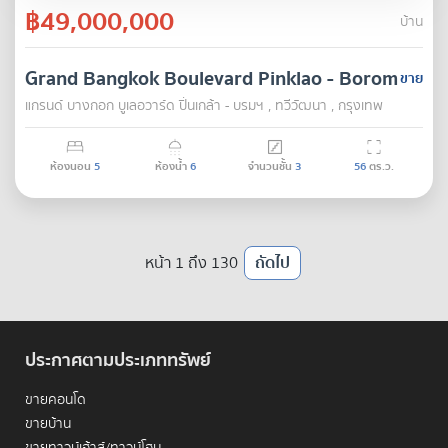
฿49,000,000
บ้าน
Grand Bangkok Boulevard Pinklao - Borom
ขาย
แกรนด์ บางกอก บูเลอวาร์ด ปิ่นเกล้า - บรมฯ , ทวีวัฒนา , กรุงเทพ
ห้องนอน
5
ห้องน้ำ
6
จำนวนชั้น
3
56
ตร.ว.
หน้า 1 ถึง 130
ถัดไป
ประกาศตามประเภททรัพย์
ขายคอนโด
ขายบ้าน