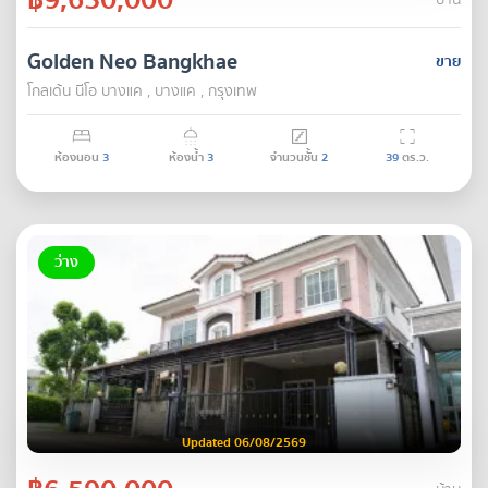
บ้าน
Golden Neo Bangkhae
ขาย
โกลเด้น นีโอ บางแค , บางแค , กรุงเทพ
ห้องนอน
3
ห้องน้ำ
3
จำนวนชั้น
2
39
ตร.ว.
ว่าง
Updated 06/08/2569