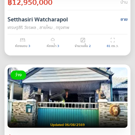
฿12,950,000
บ้าน
Setthasiri Watcharapol
ขาย
เศรษฐสิริ วัชรพล , สายไหม , กรุงเทพ
ห้องนอน
3
ห้องน้ำ
3
จำนวนชั้น
2
81
ตร.ว.
ว่าง
Updated 06/08/2569