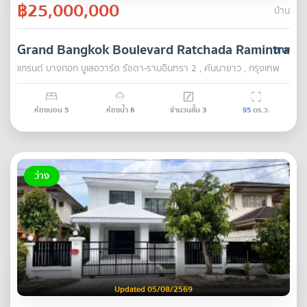
฿25,000,000
บ้าน
Grand Bangkok Boulevard Ratchada Ramintra 2
ขาย
แกรนด์ บางกอก บูเลอวาร์ด รัชดา-รามอินทรา 2 , คันนายาว , กรุงเทพ
ห้องนอน
5
ห้องน้ำ
6
จำนวนชั้น
3
95
ตร.ว.
ว่าง
Updated 05/08/2569