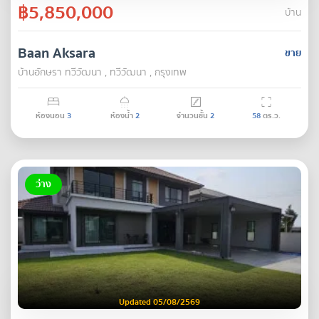
฿5,850,000
บ้าน
Baan Aksara
ขาย
บ้านอักษรา ทวีวัฒนา , ทวีวัฒนา , กรุงเทพ
ห้องนอน
3
ห้องน้ำ
2
จำนวนชั้น
2
58
ตร.ว.
ว่าง
Updated 05/08/2569