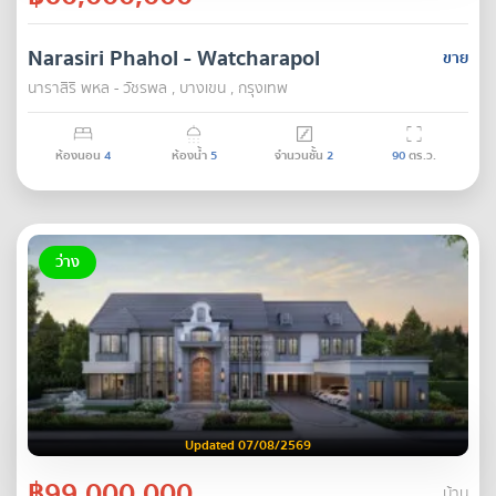
Narasiri Phahol - Watcharapol
ขาย
นาราสิริ พหล - วัชรพล , บางเขน , กรุงเทพ
ห้องนอน
4
ห้องน้ำ
5
จำนวนชั้น
2
90
ตร.ว.
ว่าง
Updated 07/08/2569
฿99,000,000
บ้าน