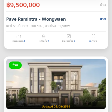
฿9,500,000
บ้าน
Pave Ramintra - Wongwaen
ขาย
เพฟ รามอินทรา - วงแหวน , สายไหม , กรุงเทพ
ห้องนอน
4
ห้องน้ำ
3
จำนวนชั้น
2
6
ตร.ว.
ว่าง
Updated 05/08/2569