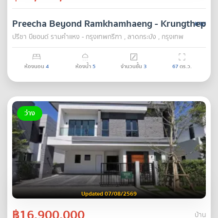
Preecha Beyond Ramkhamhaeng - Krungthepkr
ขาย
ปรีชา บียอนด์ รามคำแหง - กรุงเทพกรีฑา , ลาดกระบัง , กรุงเทพ
ห้องนอน
4
ห้องน้ำ
5
จำนวนชั้น
3
67
ตร.ว.
ว่าง
Updated 07/08/2569
฿16,900,000
บ้าน