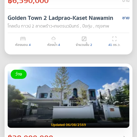
฿6,590,000
บ้าน
Golden Town 2 Ladprao-Kaset Nawamin
ขาย
โกลเด้น ทาวน์ 2 ลาดพร้าว-เกษตรนวมินทร์ , บึงกุ่ม , กรุงเทพ
ห้องนอน
4
ห้องน้ำ
4
จำนวนชั้น
2
41
ตร.ว.
ว่าง
Updated 06/08/2569