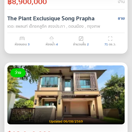
฿8,900,000
บ้าน
The Plant Exclusique Song Prapha
ขาย
เดอะ แพลนท์ เอ็กซคลูซีค สรงประภา , ดอนเมือง , กรุงเทพ
ห้องนอน
3
ห้องน้ำ
4
จำนวนชั้น
2
71
ตร.ว.
ว่าง
Updated 06/08/2569