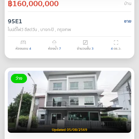
฿160,000,000
บ้าน
95E1
ขาย
ไนน์ตี้ไฟว์ อีสต์วัน , บางกะปิ , กรุงเทพ
ห้องนอน
4
ห้องน้ำ
7
จำนวนชั้น
3
4
ตร.ว.
ว่าง
Updated 05/08/2569