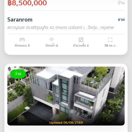
฿8,500,000
บ้าน
Saranrom
ขาย
สราญรมย์ ประเสริฐมนูกิจ 42 (เกษตร นวมินทร์ ) , บึงกุ่ม , กรุงเทพ
ห้องนอน
3
ห้องน้ำ
2
จำนวนชั้น
1
78
ตร.ว.
ว่าง
Updated 06/08/2569