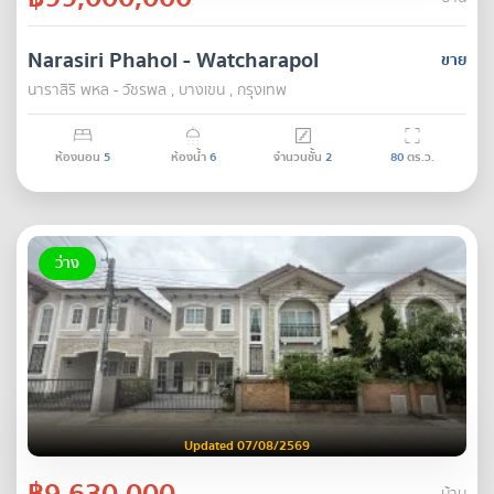
Narasiri Phahol - Watcharapol
ขาย
นาราสิริ พหล - วัชรพล , บางเขน , กรุงเทพ
ห้องนอน
5
ห้องน้ำ
6
จำนวนชั้น
2
80
ตร.ว.
ว่าง
Updated 07/08/2569
฿9,630,000