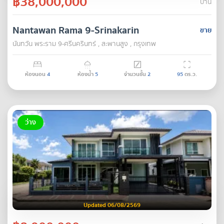
฿38,000,000
บ้าน
Nantawan Rama 9-Srinakarin
ขาย
นันทวัน พระราม 9-ศรีนครินทร์ , สะพานสูง , กรุงเทพ
ห้องนอน
4
ห้องน้ำ
5
จำนวนชั้น
2
95
ตร.ว.
ว่าง
Updated 06/08/2569