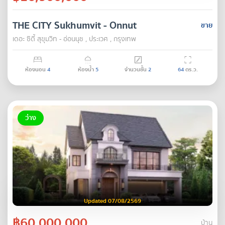
THE CITY Sukhumvit - Onnut
ขาย
เดอะ ซิตี้ สุขุมวิท - อ่อนนุช , ประเวศ , กรุงเทพ
ห้องนอน
4
ห้องน้ำ
5
จำนวนชั้น
2
64
ตร.ว.
ว่าง
Updated 07/08/2569
฿60,000,000
บ้าน