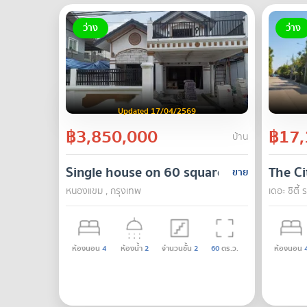
ว่าง
ว่าง
Updated 17/04/2569
฿3,850,000
฿17,
บ้าน
Single house on 60 square wah, along th
The C
ขาย
หนองแขม , กรุงเทพ
เดอะ ซิตี
ห้องนอน
4
ห้องน้ำ
2
จำนวนชั้น
2
60
ตร.ว.
ห้องนอน