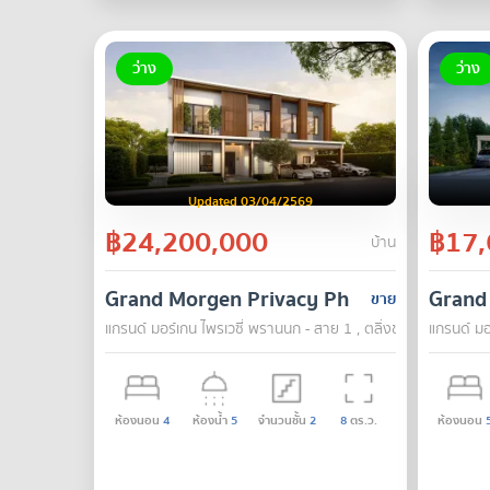
ว่าง
ว่าง
Updated 03/04/2569
฿24,200,000
฿17,
บ้าน
Grand Morgen Privacy Phrannok - Sai 1
Grand
ขาย
แกรนด์ มอร์เกน ไพรเวซี่ พรานนก - สาย 1 , ตลิ่งชัน , กรุงเทพ
แกรนด์ มอ
ห้องนอน
4
ห้องน้ำ
5
จำนวนชั้น
2
8
ตร.ว.
ห้องนอน