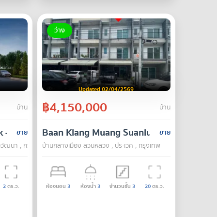
ว่าง
Updated 02/04/2569
฿4,150,000
บ้าน
บ้าน
- Sai 2
Baan Klang Muang Suanluang
ขาย
ขาย
ีวัฒนา , กรุงเทพ
บ้านกลางเมือง สวนหลวง , ประเวศ , กรุงเทพ
2
ตร.ว.
ห้องนอน
3
ห้องน้ำ
3
จำนวนชั้น
3
20
ตร.ว.