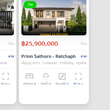
ว่าง
Updated 22/04/2569
฿25,900,000
บ้าน
บ้าน
1
Prinn Sathorn - Ratchaphruek
ขาย
ขาย
ุงเทพ
ปริญญ์ สาทร - ราชพฤกษ์ , ภาษีเจริญ , กรุงเทพ
53
ตร.ว.
ห้องนอน
4
ห้องน้ำ
4
จำนวนชั้น
2
80
ตร.ว.