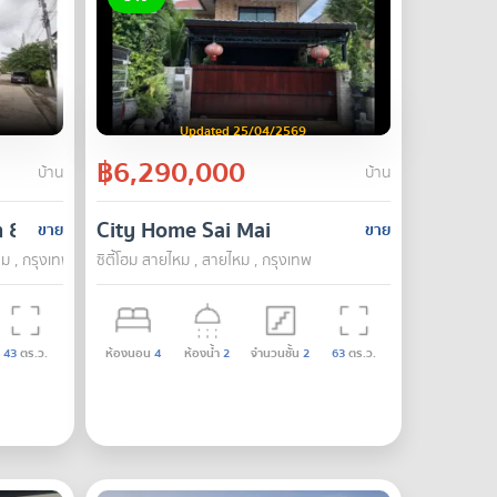
Updated 25/04/2569
฿6,290,000
บ้าน
บ้าน
m 81
City Home Sai Mai
ขาย
ขาย
 , กรุงเทพ
ซิตี้โฮม สายไหม , สายไหม , กรุงเทพ
43
ตร.ว.
ห้องนอน
4
ห้องน้ำ
2
จำนวนชั้น
2
63
ตร.ว.