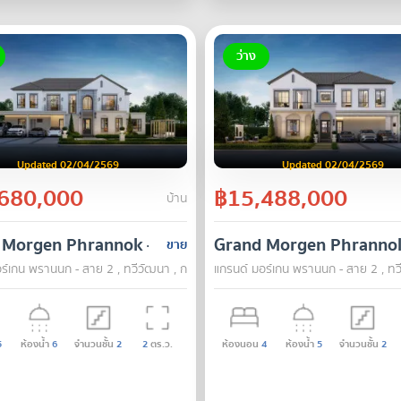
ว่าง
Updated 02/04/2569
Updated 02/04/2569
680,000
฿15,488,000
บ้าน
 Morgen Phrannok - Sai 2
Grand Morgen Phrannok 
ขาย
ร์เกน พรานนก - สาย 2 , ทวีวัฒนา , กรุงเทพ
แกรนด์ มอร์เกน พรานนก - สาย 2 , ทว
5
ห้องน้ำ
6
จำนวนชั้น
2
2
ตร.ว.
ห้องนอน
4
ห้องน้ำ
5
จำนวนชั้น
2