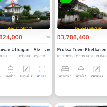
Updated 25/04/2569
Updated 25/04/2569
824,000
฿3,788,400
บ้าน
awan Uthayan - Aksa
Pruksa Town Phetkase
ขาย
ุทยาน - อักษะ , ทวีวัฒนา , กรุงเทพ
พฤกษาทาวน์ เพชรเกษม 81 , หนองแขม
4
ห้องน้ำ
3
จำนวนชั้น
2
80
ตร.ว.
ห้องนอน
3
ห้องน้ำ
2
จำนวนชั้น
2