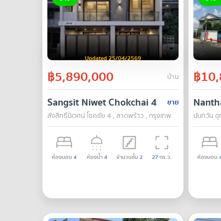
Updated 25/04/2569
฿5,890,000
฿10,
บ้าน
Sangsit Niwet Chokchai 4
Nanth
ขาย
สังสิทธิ์นิเวศน์ โชคชัย 4 , ลาดพร้าว , กรุงเทพ
นันทวัน อ
ห้องนอน
4
ห้องน้ำ
4
จำนวนชั้น
2
27
ตร.ว.
ห้องนอน