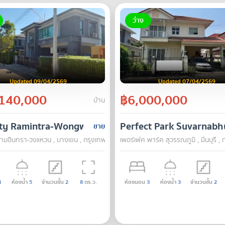
ว่าง
Updated 09/04/2569
Updated 07/04/2569
140,000
฿6,000,000
บ้าน
e northern side of Phasi Charoen Canal.
ity Ramintra-Wongwaen
Perfect Park Suvarnab
ขาย
้ รามอินทรา-วงแหวน , บางเขน , กรุงเทพ
เพอร์เฟค พาร์ค สุวรรณภูมิ , มีนบุรี ,
4
ห้องน้ำ
5
จำนวนชั้น
2
8
ตร.ว.
ห้องนอน
3
ห้องน้ำ
3
จำนวนชั้น
2