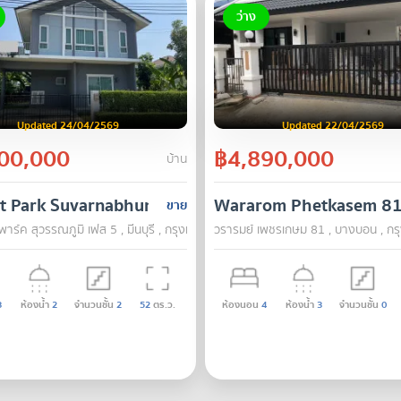
ว่าง
Updated 24/04/2569
Updated 22/04/2569
00,000
฿4,890,000
บ้าน
ct Park Suvarnabhumi Phase 5
Wararom Phetkasem 8
ขาย
าร์ค สุวรรณภูมิ เฟส 5 , มีนบุรี , กรุงเทพ
วรารมย์ เพชรเกษม 81 , บางบอน , กร
3
ห้องน้ำ
2
จำนวนชั้น
2
52
ตร.ว.
ห้องนอน
4
ห้องน้ำ
3
จำนวนชั้น
0