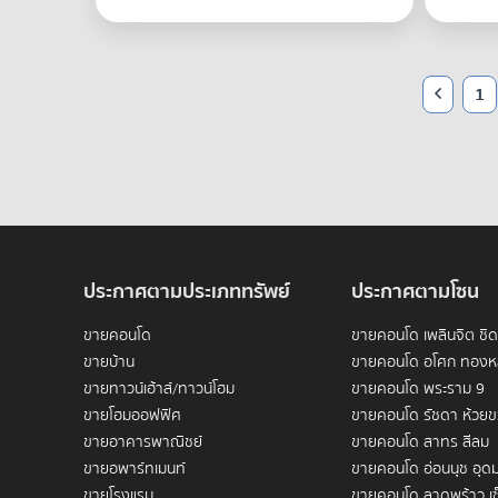
1
ประกาศตามประเภททรัพย์
ประกาศตามโซน
ขายคอนโด
ขายคอนโด เพลินจิต ชิ
ขายบ้าน
ขายคอนโด อโศก ทองห
ขายทาวน์เฮ้าส์/ทาวน์โฮม
ขายคอนโด พระราม 9
ขายโฮมออฟฟิศ
ขายคอนโด รัชดา ห้วย
ขายอาคารพาณิชย์
ขายคอนโด สาทร สีลม
ขายอพาร์ทเมนท์
ขายคอนโด อ่อนนุช อุดม
ขายโรงแรม
ขายคอนโด ลาดพร้าว เซ