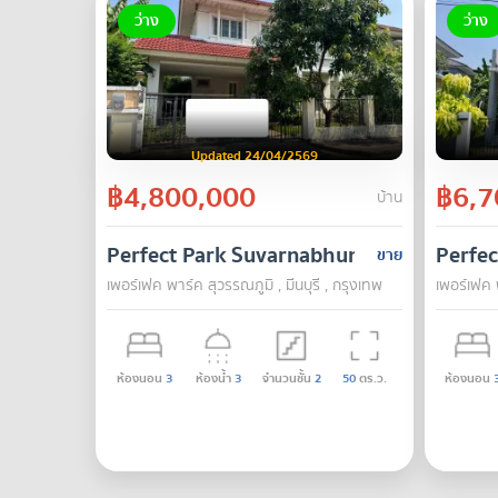
ว่าง
ว่าง
Updated 24/04/2569
฿4,800,000
฿6,7
บ้าน
Perfect Park Suvarnabhumi
Perfe
ขาย
เพอร์เฟค พาร์ค สุวรรณภูมิ , มีนบุรี , กรุงเทพ
เพอร์เฟค พ
ห้องนอน
3
ห้องน้ำ
3
จำนวนชั้น
2
50
ตร.ว.
ห้องนอน