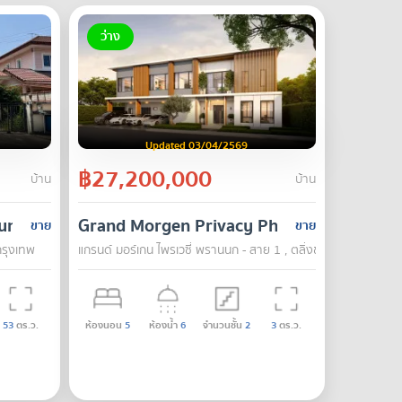
ว่าง
Updated 03/04/2569
฿27,200,000
บ้าน
บ้าน
humi
Grand Morgen Privacy Phrannok - Sai 1
ขาย
ขาย
 กรุงเทพ
แกรนด์ มอร์เกน ไพรเวซี่ พรานนก - สาย 1 , ตลิ่งชัน , กรุงเทพ
53
ตร.ว.
ห้องนอน
5
ห้องน้ำ
6
จำนวนชั้น
2
3
ตร.ว.