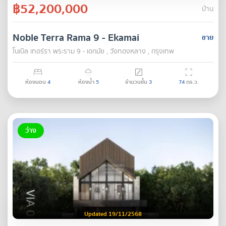
฿52,200,000
บ้าน
Noble Terra Rama 9 - Ekamai
ขาย
โนเบิล เทอร์รา พระราม 9 - เอกมัย , วังทองหลาง , กรุงเทพ
ห้องนอน
4
ห้องน้ำ
5
จำนวนชั้น
3
74
ตร.ว.
ว่าง
Updated 19/11/2568