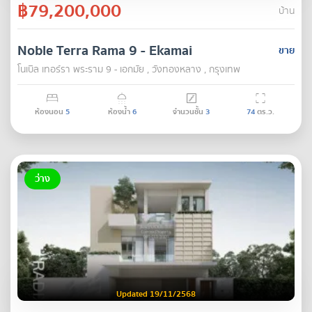
฿79,200,000
บ้าน
Noble Terra Rama 9 - Ekamai
ขาย
โนเบิล เทอร์รา พระราม 9 - เอกมัย , วังทองหลาง , กรุงเทพ
ห้องนอน
5
ห้องน้ำ
6
จำนวนชั้น
3
74
ตร.ว.
ว่าง
Updated 19/11/2568