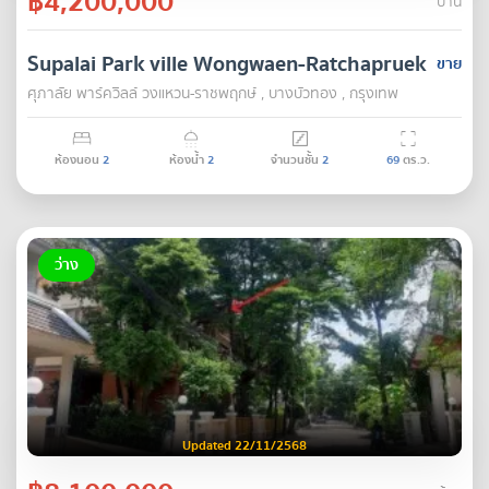
฿4,200,000
บ้าน
Supalai Park ville Wongwaen-Ratchapruek
ขาย
ศุภาลัย พาร์ควิลล์ วงแหวน-ราชพฤกษ์ , บางบัวทอง , กรุงเทพ
ห้องนอน
2
ห้องน้ำ
2
จำนวนชั้น
2
69
ตร.ว.
ว่าง
Updated 22/11/2568