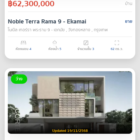
฿62,300,000
บ้าน
Noble Terra Rama 9 - Ekamai
ขาย
โนเบิล เทอร์รา พระราม 9 - เอกมัย , วังทองหลาง , กรุงเทพ
ห้องนอน
4
ห้องน้ำ
5
จำนวนชั้น
3
62
ตร.ว.
ว่าง
Updated 19/11/2568