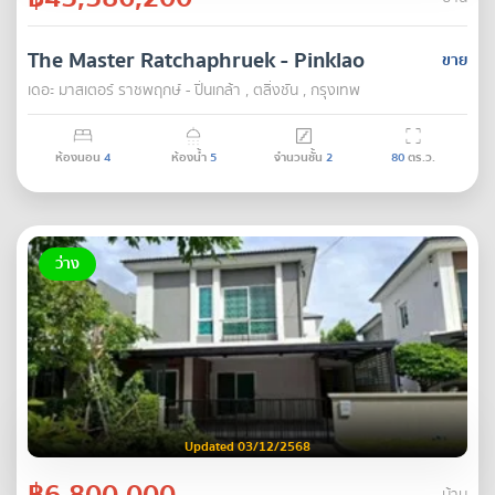
The Master Ratchaphruek - Pinklao
ขาย
เดอะ มาสเตอร์ ราชพฤกษ์ - ปิ่นเกล้า , ตลิ่งชัน , กรุงเทพ
ห้องนอน
4
ห้องน้ำ
5
จำนวนชั้น
2
80
ตร.ว.
ว่าง
Updated 03/12/2568
฿6,800,000