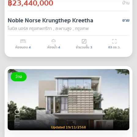
฿23,440,000
บ้าน
Noble Norse Krungthep Kreetha
ขาย
โนเบิล นอร์ส กรุงเทพกรีฑา , สะพานสูง , กรุงเทพ
ห้องนอน
4
ห้องน้ำ
4
จำนวนชั้น
3
63
ตร.ว.
ว่าง
Updated 19/11/2568