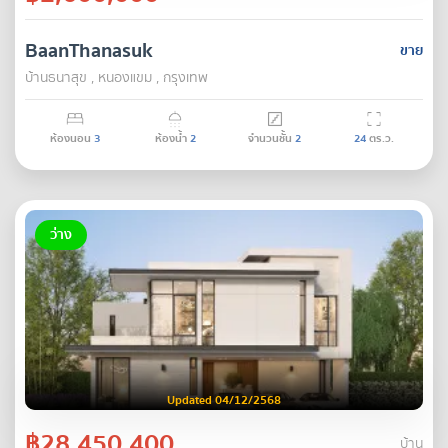
BaanThanasuk
ขาย
บ้านธนาสุข , หนองแขม , กรุงเทพ
ห้องนอน
3
ห้องน้ำ
2
จำนวนชั้น
2
24
ตร.ว.
ว่าง
Updated 04/12/2568
฿28,450,400
บ้าน