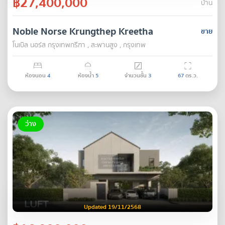
฿27,400,000
บ้าน
Noble Norse Krungthep Kreetha
ขาย
โนเบิล นอร์ส กรุงเทพกรีฑา , สะพานสูง , กรุงเทพ
ห้องนอน
4
ห้องน้ำ
5
จำนวนชั้น
3
67
ตร.ว.
ว่าง
Updated 19/11/2568