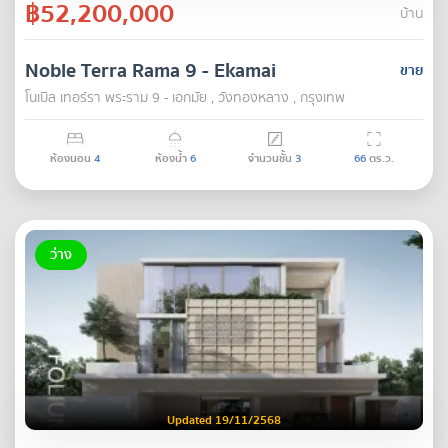
฿52,200,000
บ้าน
Noble Terra Rama 9 - Ekamai
ขาย
โนเบิล เทอร์รา พระราม 9 - เอกมัย , วังทองหลาง , กรุงเทพ
ห้องนอน
4
ห้องน้ำ
6
จำนวนชั้น
3
66
ตร.ว.
ว่าง
Updated 19/11/2568