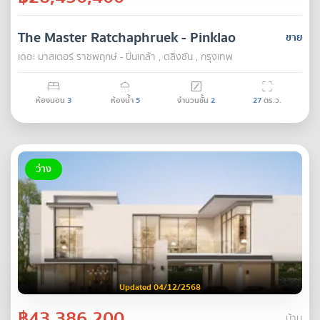
The Master Ratchaphruek - Pinklao
ขาย
เดอะ มาสเตอร์ ราชพฤกษ์ - ปิ่นเกล้า , ตลิ่งชัน , กรุงเทพ
ห้องนอน
3
ห้องน้ำ
5
จำนวนชั้น
2
27
ตร.ว.
ว่าง
Updated 04/12/2568
฿43,386,200
บ้าน