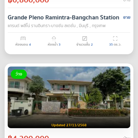
บ้าน
Grande Pleno Ramintra-Bangchan Station
ขาย
แกรนด์ พลีโน่ รามอินทรา-บางชัน สเตชั่น , มีนบุรี , กรุงเทพ
ห้องนอน
4
ห้องน้ำ
3
จำนวนชั้น
2
35
ตร.ว.
ว่าง
Updated 27/11/2568