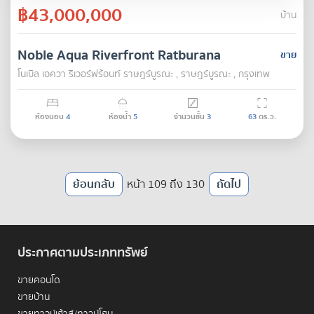
฿43,000,000
บ้าน
Noble Aqua Riverfront Ratburana
ขาย
โนเบิล เอควา ริเวอร์ฟร้อนท์ ราษฎร์บูรณะ , ราษฎร์บูรณะ , กรุงเทพ
ห้องนอน
4
ห้องน้ำ
5
จำนวนชั้น
3
63
ตร.ว.
ย้อนกลับ
หน้า 109 ถึง 130
ถัดไป
ประกาศตามประเภททรัพย์
ขายคอนโด
ขายบ้าน