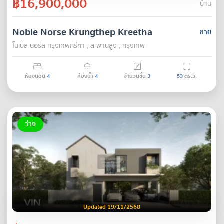
฿16,900,000
บ้าน
Noble Norse Krungthep Kreetha
ขาย
โนเบิล นอร์ส กรุงเทพกรีฑา , สะพานสูง , กรุงเทพ
ห้องนอน
4
ห้องน้ำ
4
จำนวนชั้น
3
53
ตร.ว.
ว่าง
Updated 19/11/2568