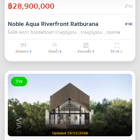
฿28,900,000
บ้าน
Noble Aqua Riverfront Ratburana
ขาย
โนเบิล เอควา ริเวอร์ฟร้อนท์ ราษฎร์บูรณะ , ราษฎร์บูรณะ , กรุงเทพ
ห้องนอน
3
ห้องน้ำ
4
จำนวนชั้น
3
57
ตร.ว.
ว่าง
Updated 19/11/2568