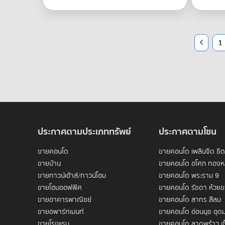
1
ประกาศตามประเภททรัพย์
ประกาศตามโซน
ขายคอนโด
ขายคอนโด เพลินจิต ชิ
ขายบ้าน
ขายคอนโด อโศก ทองห
ขายทาวน์เฮ้าส์/ทาวน์โฮม
ขายคอนโด พระราม 9
ขายโฮมออฟฟิศ
ขายคอนโด รัชดา ห้วย
ขายอาคารพาณิชย์
ขายคอนโด สาทร สีลม
ขายอพาร์ทเมนท์
ขายคอนโด อ่อนนุช อุดม
ขายโรงแรม
ขายคอนโด ลาดพร้าว เซ