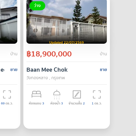
ว่าง
Updated 22/07/2569
฿18,900,000
บ้าน
บ้าน
ed house in the heart of Chokchai 4.
Baan Mee Chok
ขาย
ขาย
วังทองหลาง , กรุงเทพ
69
ตร.ว.
ห้องนอน
3
ห้องน้ำ
3
จำนวนชั้น
2
1
ตร.ว.