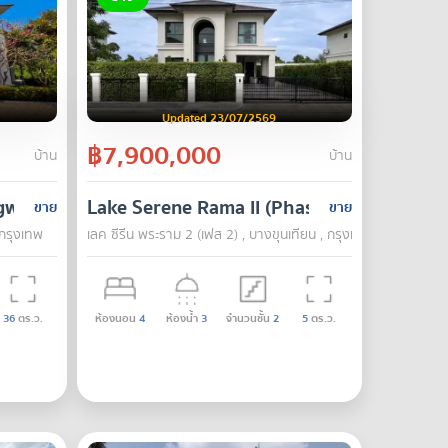
Updated 23/07/2569
฿7,900,000
บ้าน
บ้าน
ngwaen
Lake Serene Rama II (Phase 2)
ขาย
ขาย
กรุงเทพ
เลค ซีรีน พระราม 2 (เฟส 2) , บางขุนเทียน , กรุงเทพ
36
ตร.ว.
ห้องนอน
4
ห้องน้ำ
3
จำนวนชั้น
2
5
ตร.ว.