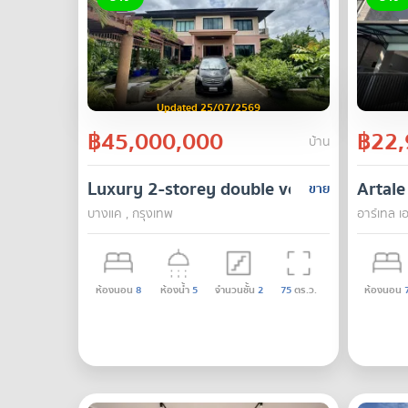
Updated 25/07/2569
฿45,000,000
฿22,
บ้าน
Luxury 2-storey double volume house w
Artale
ขาย
บางแค , กรุงเทพ
อาร์เทล เ
ห้องนอน
8
ห้องน้ำ
5
จำนวนชั้น
2
75
ตร.ว.
ห้องนอน