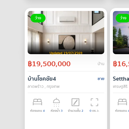
ว่าง
ว่าง
Updated 19/07/2569
฿19,500,000
฿16,
บ้าน
บ้านโชคชัย4
Settha
ขาย
ลาดพร้าว , กรุงเทพ
เศรษฐสิริ
ห้องนอน
4
ห้องน้ำ
3
จำนวนชั้น
2
0
ตร.ว.
ห้องนอน