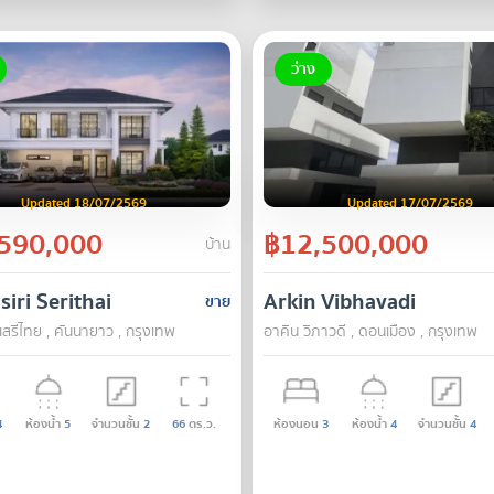
ว่าง
Updated 18/07/2569
Updated 17/07/2569
590,000
฿12,500,000
บ้าน
siri Serithai
Arkin Vibhavadi
ขาย
 เสรีไทย , คันนายาว , กรุงเทพ
อาคิน วิภาวดี , ดอนเมือง , กรุงเทพ
4
ห้องน้ำ
5
จำนวนชั้น
2
66
ตร.ว.
ห้องนอน
3
ห้องน้ำ
4
จำนวนชั้น
4