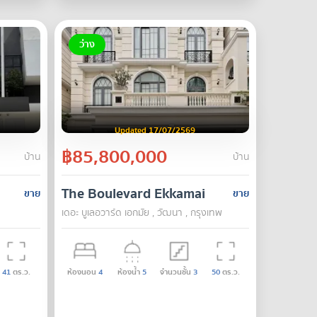
ว่าง
Updated 17/07/2569
฿85,800,000
บ้าน
บ้าน
The Boulevard Ekkamai
ขาย
ขาย
เดอะ บูเลอวาร์ด เอกมัย , วัฒนา , กรุงเทพ
41
ตร.ว.
ห้องนอน
4
ห้องน้ำ
5
จำนวนชั้น
3
50
ตร.ว.