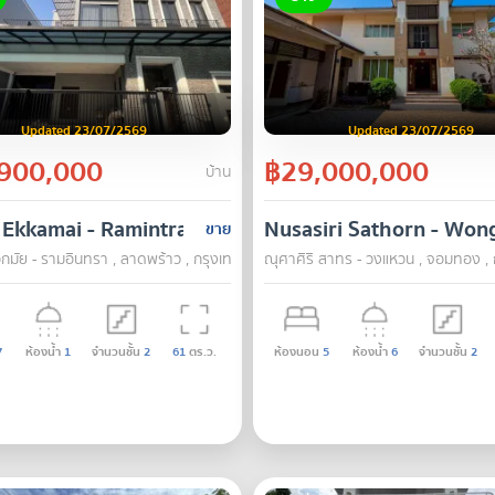
Updated 23/07/2569
Updated 23/07/2569
900,000
฿29,000,000
บ้าน
ith swimming pool and garden, Soi Petchkasem 88
 Ekkamai - Ramintra
Nusasiri Sathorn - Wo
ขาย
อกมัย - รามอินทรา , ลาดพร้าว , กรุงเทพ
ณุศาศิริ สาทร - วงแหวน , จอมทอง , 
7
ห้องน้ำ
1
จำนวนชั้น
2
61
ตร.ว.
ห้องนอน
5
ห้องน้ำ
6
จำนวนชั้น
2