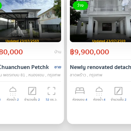
ว่าง
Updated 23/07/2569
Updated 23/07/2569
80,000
฿9,900,000
บ้าน
Chuanchuen Petchkasem 81
Newly renovated detach
ขาย
่น เพชรเกษม 81 , หนองแขม , กรุงเทพ
ลาดพร้าว , กรุงเทพ
3
ห้องน้ำ
2
จำนวนชั้น
2
52
ตร.ว.
ห้องนอน
4
ห้องน้ำ
4
จำนวนชั้น
2