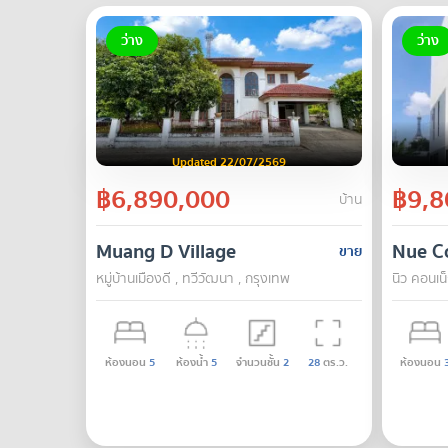
ว่าง
ว่าง
Updated 22/07/2569
฿6,890,000
฿9,8
บ้าน
Muang D Village
Nue C
ขาย
หมู่บ้านเมืองดี , ทวีวัฒนา , กรุงเทพ
นิว คอนเน็
ห้องนอน
5
ห้องน้ำ
5
จำนวนชั้น
2
28
ตร.ว.
ห้องนอน