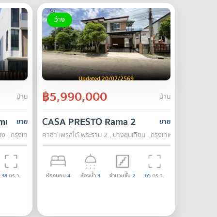
ว่าง
Updated 20/07/2569
฿5,990,000
บ้าน
บ้าน
nmueang
CASA PRESTO Rama 2
ขาย
ขาย
อง , กรุงเทพ
คาซ่า เพรสโต้ พระราม 2 , บางขุนเทียน , กรุงเทพ
38
ตร.ว.
ห้องนอน
4
ห้องน้ำ
3
จำนวนชั้น
2
65
ตร.ว.