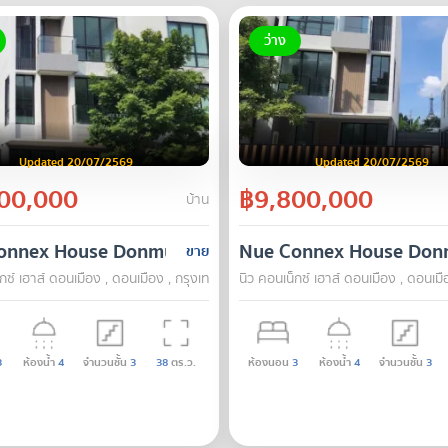
ว่าง
Updated 20/07/2569
Updated 20/07/2569
00,000
฿9,800,000
บ้าน
onnex House Donmueang
Nue Connex House Do
ขาย
กซ์ เฮาส์ ดอนเมือง , ดอนเมือง , กรุงเทพ
นิว คอนเน็กซ์ เฮาส์ ดอนเมือง , ดอนเมื
3
ห้องน้ำ
4
จำนวนชั้น
3
38
ตร.ว.
ห้องนอน
3
ห้องน้ำ
4
จำนวนชั้น
3