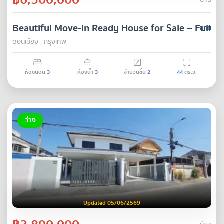
บ้าน
Beautiful Move-in Ready House for Sale – Fully
ขาย
ดอนเมือง , กรุงเทพ
ห้องนอน
3
ห้องน้ำ
3
จำนวนชั้น
2
44
ตร.ว.
ว่าง
Updated 05/06/2569