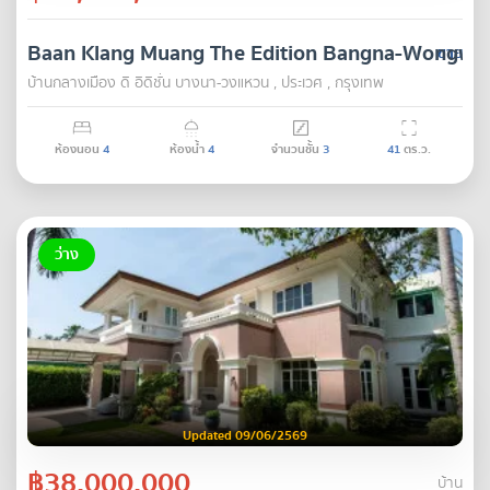
Baan Klang Muang The Edition Bangna-Wongwa
ขาย
บ้านกลางเมือง ดิ อิดิชั่น บางนา-วงแหวน , ประเวศ , กรุงเทพ
ห้องนอน
4
ห้องน้ำ
4
จำนวนชั้น
3
41
ตร.ว.
ว่าง
Updated 09/06/2569
฿38,000,000
บ้าน