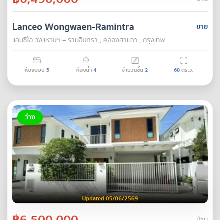
Lanceo Wongwaen-Ramintra
ขาย
แลนซีโอ วงแหวนฯ – รามอินทรา , คลองสามวา , กรุงเทพ
ห้องนอน
5
ห้องน้ำ
4
จำนวนชั้น
2
68
ตร.ว.
ว่าง
Updated 05/06/2569
฿6,500,000