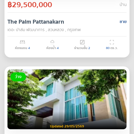
฿29,500,000
บ้าน
The Palm Pattanakarn
ขาย
เดอะ ปาล์ม พัฒนาการ , สวนหลวง , กรุงเทพ
ห้องนอน
4
ห้องน้ำ
4
จำนวนชั้น
2
80
ตร.ว.
ว่าง
Updated 29/05/2569