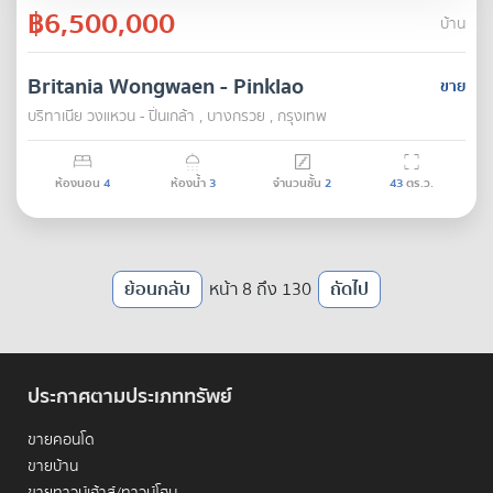
฿6,500,000
บ้าน
Britania Wongwaen - Pinklao
ขาย
บริทาเนีย วงแหวน - ปิ่นเกล้า , บางกรวย , กรุงเทพ
ห้องนอน
4
ห้องน้ำ
3
จำนวนชั้น
2
43
ตร.ว.
ย้อนกลับ
หน้า 8 ถึง 130
ถัดไป
ประกาศตามประเภททรัพย์
ขายคอนโด
ขายบ้าน