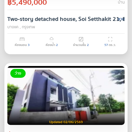
฿5,490,000
บ้าน
Two-story detached house, Soi Setthakit 21, Ba
ขาย
บางแค , กรุงเทพ
ห้องนอน
3
ห้องน้ำ
2
จำนวนชั้น
2
57
ตร.ว.
ว่าง
Updated 02/06/2569