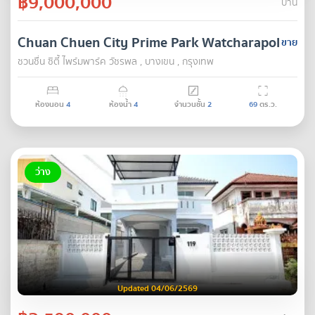
฿9,000,000
บ้าน
Chuan Chuen City Prime Park Watcharapol
ขาย
ชวนชื่น ซิตี้ ไพร์มพาร์ค วัชรพล , บางเขน , กรุงเทพ
ห้องนอน
4
ห้องน้ำ
4
จำนวนชั้น
2
69
ตร.ว.
ว่าง
Updated 04/06/2569