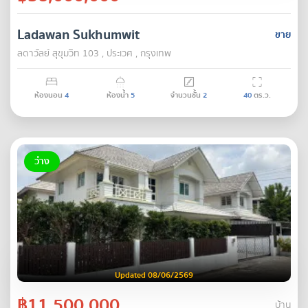
Ladawan Sukhumwit
ขาย
ลดาวัลย์ สุขุมวิท 103 , ประเวศ , กรุงเทพ
ห้องนอน
4
ห้องน้ำ
5
จำนวนชั้น
2
40
ตร.ว.
ว่าง
Updated 08/06/2569
฿11,500,000
บ้าน