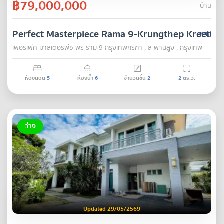
฿79,000,000
บ้าน
Perfect Masterpiece Rama 9-Krungthep Kreetha
ขาย
เพอร์เฟค มาสเตอร์พีซ พระราม 9-กรุงเทพกรีฑา , สะพานสูง , กรุงเทพ
ห้องนอน
5
ห้องน้ำ
6
จำนวนชั้น
2
2
ตร.ว.
ว่าง
Updated 29/05/2569