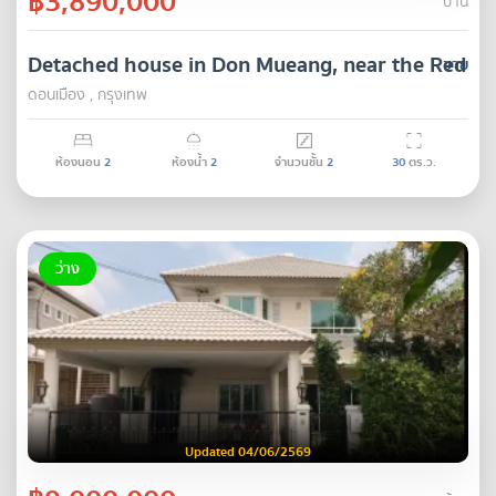
฿3,890,000
บ้าน
Detached house in Don Mueang, near the Red Lin
ขาย
ดอนเมือง , กรุงเทพ
ห้องนอน
2
ห้องน้ำ
2
จำนวนชั้น
2
30
ตร.ว.
ว่าง
Updated 04/06/2569