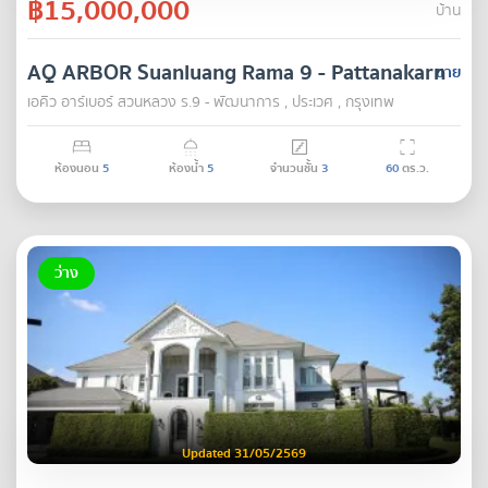
฿15,000,000
บ้าน
AQ ARBOR Suanluang Rama 9 - Pattanakarn
ขาย
เอคิว อาร์เบอร์ สวนหลวง ร.9 - พัฒนาการ , ประเวศ , กรุงเทพ
ห้องนอน
5
ห้องน้ำ
5
จำนวนชั้น
3
60
ตร.ว.
ว่าง
Updated 31/05/2569