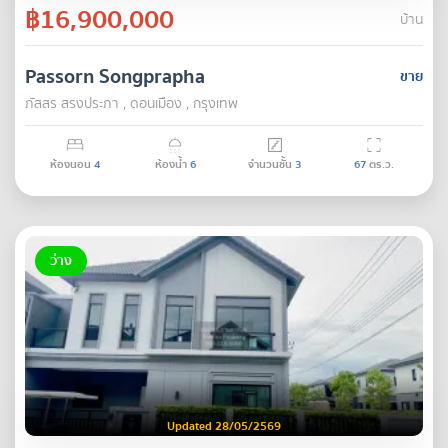
฿16,900,000
บ้าน
Passorn Songprapha
ขาย
ภัสสร สรงประภา , ดอนเมือง , กรุงเทพ
ห้องนอน
4
ห้องน้ำ
6
จำนวนชั้น
3
67
ตร.ว.
ว่าง
Updated 28/05/2569