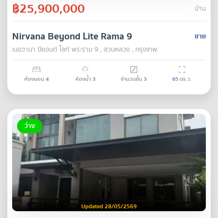
฿25,900,000
บ้าน
Nirvana Beyond Lite Rama 9
ขาย
เนอวานา บียอนด์ ไลท์ พระราม 9 , สวนหลวง , กรุงเทพ
ห้องนอน
4
ห้องน้ำ
3
จำนวนชั้น
3
65
ตร.ว.
ว่าง
Updated 28/05/2569