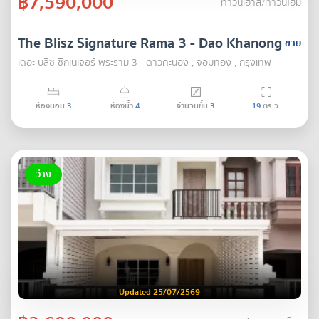
฿7,590,000
ทาวน์เฮ้าส์/ทาวน์โฮม
The Blisz Signature Rama 3 - Dao Khanong
ขาย
เดอะ บลิซ ซิกเนเจอร์ พระราม 3 - ดาวคะนอง , จอมทอง , กรุงเทพ
ห้องนอน
3
ห้องน้ำ
4
จำนวนชั้น
3
19
ตร.ว.
ว่าง
Updated 25/07/2569