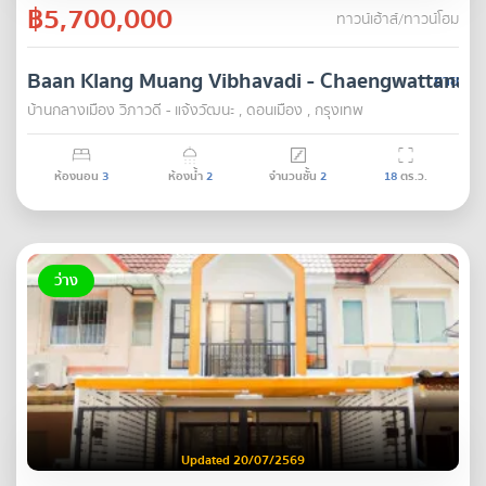
฿5,700,000
ทาวน์เฮ้าส์/ทาวน์โฮม
Baan Klang Muang Vibhavadi - Chaengwattana
ขาย
บ้านกลางเมือง วิภาวดี - แจ้งวัฒนะ , ดอนเมือง , กรุงเทพ
ห้องนอน
3
ห้องน้ำ
2
จำนวนชั้น
2
18
ตร.ว.
ว่าง
Updated 20/07/2569