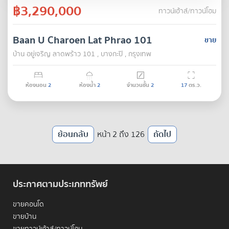
฿3,290,000
ทาวน์เฮ้าส์/ทาวน์โฮม
Baan U Charoen Lat Phrao 101
ขาย
บ้าน อยู่เจริญ ลาดพร้าว 101 , บางกะปิ , กรุงเทพ
ห้องนอน
2
ห้องน้ำ
2
จำนวนชั้น
2
17
ตร.ว.
ย้อนกลับ
หน้า 2 ถึง 126
ถัดไป
ประกาศตามประเภททรัพย์
ขายคอนโด
ขายบ้าน