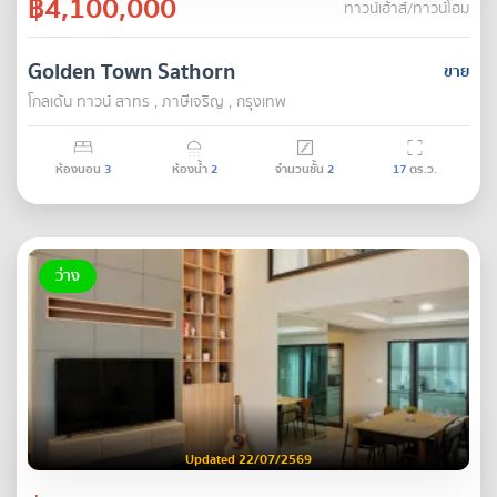
฿4,100,000
ทาวน์เฮ้าส์/ทาวน์โฮม
Golden Town Sathorn
ขาย
โกลเด้น ทาวน์ สาทร , ภาษีเจริญ , กรุงเทพ
ห้องนอน
3
ห้องน้ำ
2
จำนวนชั้น
2
17
ตร.ว.
ว่าง
Updated 22/07/2569