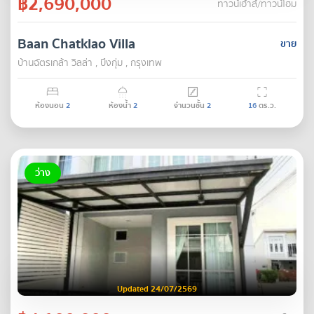
฿2,690,000
ทาวน์เฮ้าส์/ทาวน์โฮม
Baan Chatklao Villa
ขาย
บ้านฉัตรเกล้า วิลล่า , บึงกุ่ม , กรุงเทพ
ห้องนอน
2
ห้องน้ำ
2
จำนวนชั้น
2
16
ตร.ว.
ว่าง
Updated 24/07/2569