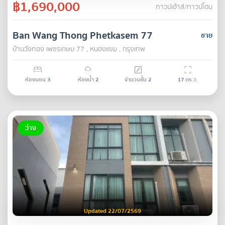
฿1,690,000
ทาวน์เฮ้าส์/ทาวน์โฮม
Ban Wang Thong Phetkasem 77
ขาย
บ้านวังทอง เพชรเกษม 77 , หนองแขม , กรุงเทพ
ห้องนอน
3
ห้องน้ำ
2
จำนวนชั้น
2
17
ตร.ว.
ว่าง
Updated 22/07/2569