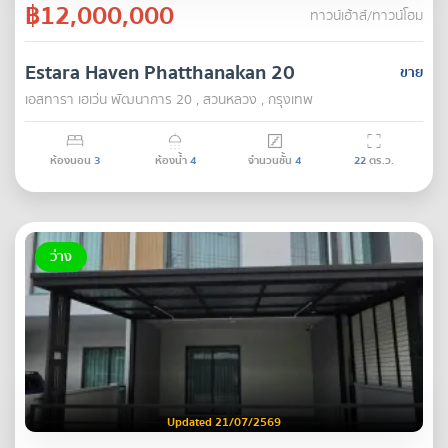
฿12,000,000
ทาวน์เฮ้าส์/ทาวน์โฮม
Estara Haven Phatthanakan 20
ขาย
เอสทารา เฮเว่น พัฒนาการ 20 , สวนหลวง , กรุงเทพ
ห้องนอน
3
ห้องน้ำ
4
จำนวนชั้น
4
22
ตร.ว.
ว่าง
Updated 21/07/2569