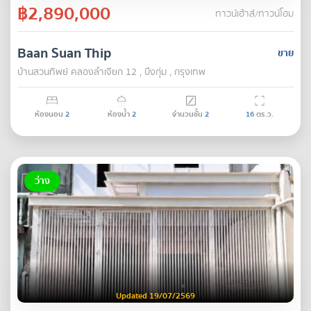
฿2,890,000
ทาวน์เฮ้าส์/ทาวน์โฮม
Baan Suan Thip
ขาย
บ้านสวนทิพย์ คลองลำเจียก 12 , บึงกุ่ม , กรุงเทพ
ห้องนอน
2
ห้องน้ำ
2
จำนวนชั้น
2
16
ตร.ว.
ว่าง
Updated 19/07/2569