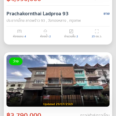
Prachakornthai Ladproa 93
ขาย
ประชากรไทย ลาดพร้าว 93 , วังทองหลาง , กรุงเทพ
ห้องนอน
4
ห้องน้ำ
2
จำนวนชั้น
2
25
ตร.ว.
ว่าง
Updated 29/07/2569
฿3,790,000
ทาวน์เฮ้าส์/ทาวน์โฮม