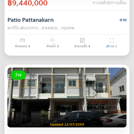
฿9,440,000
ทาวน์เฮ้าส์/ทาวน์โฮม
Patio Pattanakarn
ขาย
พาทิโอ พัฒนาการ , สวนหลวง , กรุงเทพ
ห้องนอน
3
ห้องน้ำ
3
จำนวนชั้น
4
29
ตร.ว.
ว่าง
Updated 22/07/2569