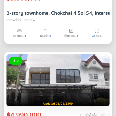
3-story townhome, Chokchai 4 Soi 54, Intersecti
ขาย
ลาดพร้าว , กรุงเทพ
ห้องนอน
3
ห้องน้ำ
3
จำนวนชั้น
3
22
ตร.ว.
ว่าง
Updated 01/08/2569
฿4,990,000
ทาวน์เฮ้าส์/ทาวน์โฮม