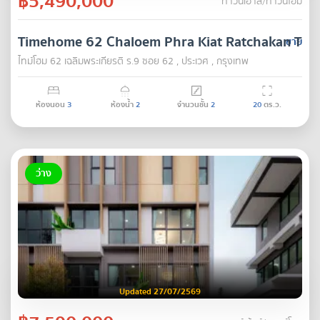
฿5,490,000
ทาวน์เฮ้าส์/ทาวน์โฮม
Timehome 62 Chaloem Phra Kiat Ratchakan Thi 
ขาย
ไทม์โฮม 62 เฉลิมพระเกียรติ ร.9 ซอย 62 , ประเวศ , กรุงเทพ
ห้องนอน
3
ห้องน้ำ
2
จำนวนชั้น
2
20
ตร.ว.
ว่าง
Updated 27/07/2569