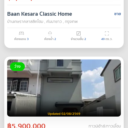
Baan Kesara Classic Home
ขาย
บ้านเกษราคลาสสิคโฮม , คันนายาว , กรุงเทพ
ห้องนอน
3
ห้องน้ำ
2
จำนวนชั้น
2
49
ตร.ว.
ว่าง
Updated 02/08/2569
฿5,900,000
ทาวน์เฮ้าส์/ทาวน์โฮม