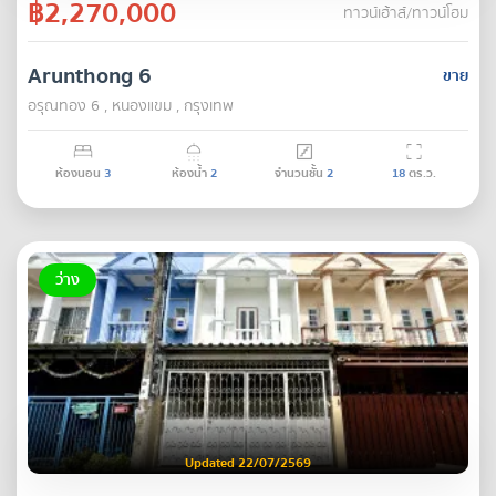
฿2,270,000
ทาวน์เฮ้าส์/ทาวน์โฮม
Arunthong 6
ขาย
อรุณทอง 6 , หนองแขม , กรุงเทพ
ห้องนอน
3
ห้องน้ำ
2
จำนวนชั้น
2
18
ตร.ว.
ว่าง
Updated 22/07/2569