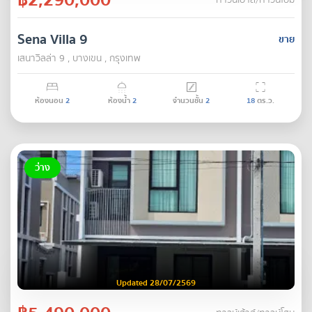
ทาวน์เฮ้าส์/ทาวน์โฮม
Sena Villa 9
ขาย
เสนาวิลล่า 9 , บางเขน , กรุงเทพ
ห้องนอน
2
ห้องน้ำ
2
จำนวนชั้น
2
18
ตร.ว.
ว่าง
Updated 28/07/2569