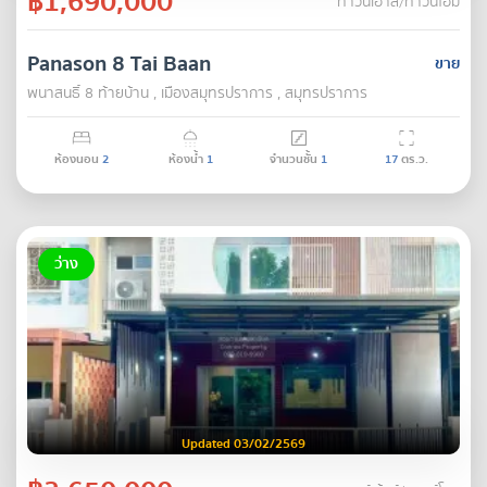
฿1,690,000
ทาวน์เฮ้าส์/ทาวน์โฮม
Panason 8 Tai Baan
ขาย
พนาสนธิ์ 8 ท้ายบ้าน , เมืองสมุทรปราการ , สมุทรปราการ
ห้องนอน
2
ห้องน้ำ
1
จำนวนชั้น
1
17
ตร.ว.
ว่าง
Updated 03/02/2569