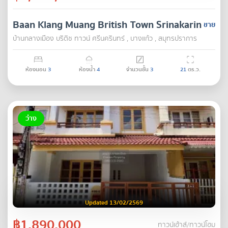
Baan Klang Muang British Town Srinakarin
ขาย
บ้านกลางเมือง บริติช ทาวน์ ศรีนครินทร์ , บางแก้ว , สมุทรปราการ
ห้องนอน
3
ห้องน้ำ
4
จำนวนชั้น
3
21
ตร.ว.
ว่าง
Updated 13/02/2569
฿1,890,000
ทาวน์เฮ้าส์/ทาวน์โฮม