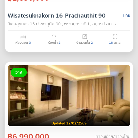
Wisatesuknakorn 16-Prachauthit 90
ขาย
วิเศษสุขนคร 16-ประชาอุทิศ 90 , พระสมุทรเจดีย์ , สมุทรปราการ
ห้องนอน
3
ห้องน้ำ
2
จำนวนชั้น
2
18
ตร.ว.
ว่าง
Updated 12/02/2569
฿6,990,000
ทาวน์เฮ้าส์/ทาวน์โฮม