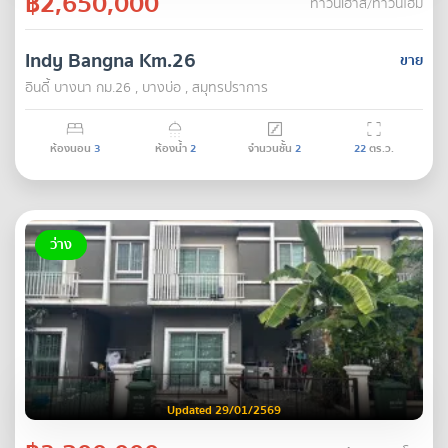
฿2,650,000
ทาวน์เฮ้าส์/ทาวน์โฮม
Indy Bangna Km.26
ขาย
อินดี้ บางนา กม.26 , บางบ่อ , สมุทรปราการ
ห้องนอน
3
ห้องน้ำ
2
จำนวนชั้น
2
22
ตร.ว.
ว่าง
Updated 29/01/2569