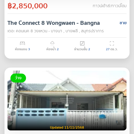
฿2,850,000
ทาวน์เฮ้าส์/ทาวน์โฮม
The Connect 8 Wongwaen - Bangna
ขาย
เดอะ คอนเนค 8 วงแหวน - บางนา , บางพลี , สมุทรปราการ
ห้องนอน
3
ห้องน้ำ
2
จำนวนชั้น
2
27
ตร.ว.
ว่าง
Updated 11/11/2568