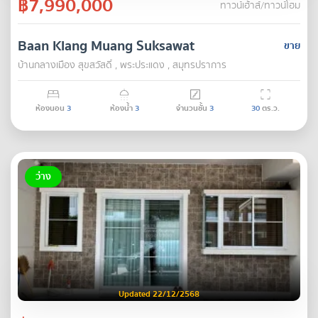
฿7,990,000
ทาวน์เฮ้าส์/ทาวน์โฮม
Baan Klang Muang Suksawat
ขาย
บ้านกลางเมือง สุขสวัสดิ์ , พระประแดง , สมุทรปราการ
ห้องนอน
3
ห้องน้ำ
3
จำนวนชั้น
3
30
ตร.ว.
ว่าง
Updated 22/12/2568