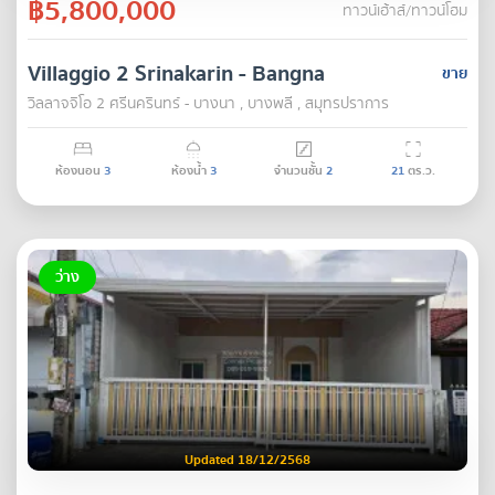
฿5,800,000
ทาวน์เฮ้าส์/ทาวน์โฮม
Villaggio 2 Srinakarin - Bangna
ขาย
วิลลาจจิโอ 2 ศรีนครินทร์ - บางนา , บางพลี , สมุทรปราการ
ห้องนอน
3
ห้องน้ำ
3
จำนวนชั้น
2
21
ตร.ว.
ว่าง
Updated 18/12/2568