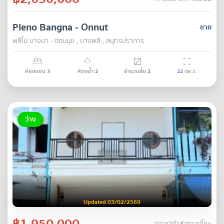
Pleno Bangna - Onnut
ขาย
พลีโน่ บางนา - อ่อนนุช , บางพลี , สมุทรปราการ
ห้องนอน
3
ห้องน้ำ
2
จำนวนชั้น
2
22
ตร.ว.
ว่าง
Updated 03/02/2569
฿1,950,000