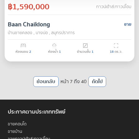
฿1,590,000
ทาวน์เฮ้าส์/ทาวน์โฮม
Baan Chaiklong
ขาย
บ้านชายคลอง , บางบ่อ , สมุทรปราการ
ห้องนอน
2
ห้องน้ำ
1
จำนวนชั้น
1
18
ตร.ว.
ย้อนกลับ
หน้า 7 ถึง 40
ถัดไป
ประกาศตามประเภททรัพย์
ขายคอนโด
ขายบ้าน