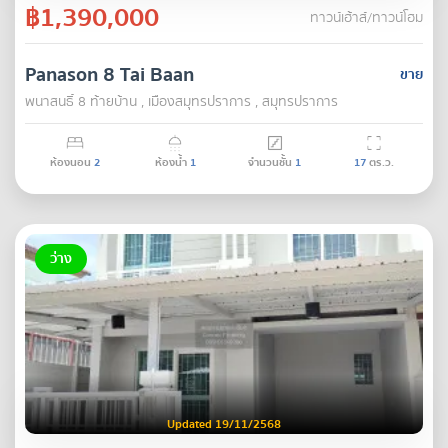
฿1,390,000
ทาวน์เฮ้าส์/ทาวน์โฮม
Panason 8 Tai Baan
ขาย
พนาสนธิ์ 8 ท้ายบ้าน , เมืองสมุทรปราการ , สมุทรปราการ
ห้องนอน
2
ห้องน้ำ
1
จำนวนชั้น
1
17
ตร.ว.
ว่าง
Updated 19/11/2568