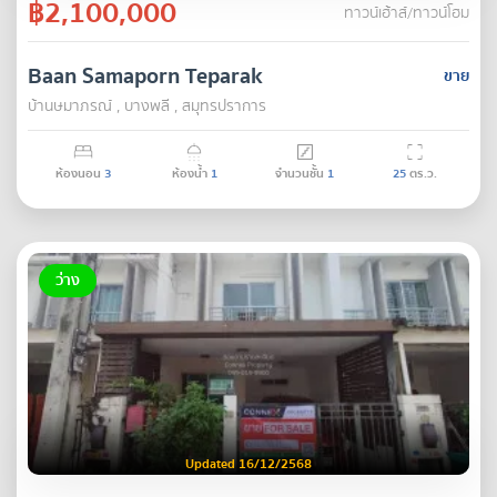
฿2,100,000
ทาวน์เฮ้าส์/ทาวน์โฮม
Baan Samaporn Teparak
ขาย
บ้านษมาภรณ์ , บางพลี , สมุทรปราการ
ห้องนอน
3
ห้องน้ำ
1
จำนวนชั้น
1
25
ตร.ว.
ว่าง
Updated 16/12/2568