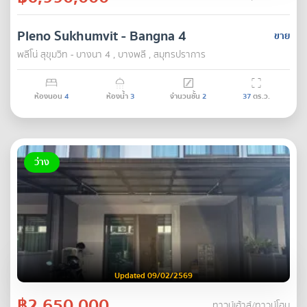
Pleno Sukhumvit - Bangna 4
ขาย
พลีโน่ สุขุมวิท - บางนา 4 , บางพลี , สมุทรปราการ
ห้องนอน
4
ห้องน้ำ
3
จำนวนชั้น
2
37
ตร.ว.
ว่าง
Updated 09/02/2569
฿2,650,000
ทาวน์เฮ้าส์/ทาวน์โฮม