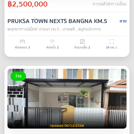
฿2,500,000
ทาวน์เฮ้าส์/ทาวน์โฮม
PRUKSA TOWN NEXTS BANGNA KM.5
ขาย
พฤกษาทาวน์เน็กซ์ บางนา กม.5 , บางพลี , สมุทรปราการ
ห้องนอน
3
ห้องน้ำ
2
จำนวนชั้น
2
16
ตร.ว.
ว่าง
Updated 06/12/2568