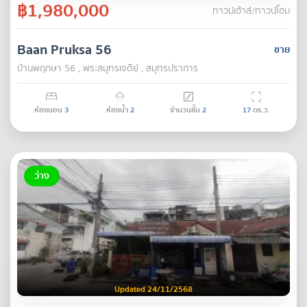
฿1,980,000
ทาวน์เฮ้าส์/ทาวน์โฮม
Baan Pruksa 56
ขาย
บ้านพฤกษา 56 , พระสมุทรเจดีย์ , สมุทรปราการ
ห้องนอน
3
ห้องน้ำ
2
จำนวนชั้น
2
17
ตร.ว.
ว่าง
Updated 24/11/2568