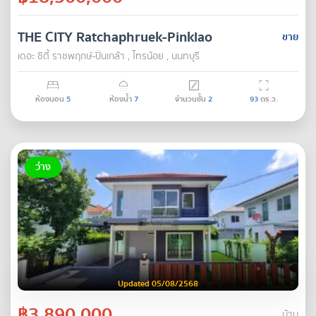
THE CITY Ratchaphruek-Pinklao
ขาย
เดอะ ซิตี้ ราชพฤกษ์-ปิ่นเกล้า , ไทรน้อย , นนทบุรี
ห้องนอน
5
ห้องน้ำ
7
จำนวนชั้น
2
93
ตร.ว.
ว่าง
Updated 05/08/2568
฿3,890,000
บ้าน