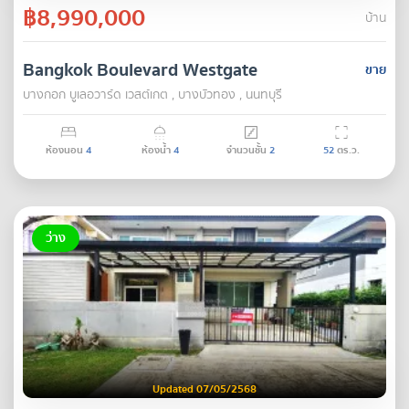
฿8,990,000
บ้าน
Bangkok Boulevard Westgate
ขาย
บางกอก บูเลอวาร์ด เวสต์เกต , บางบัวทอง , นนทบุรี
ห้องนอน
4
ห้องน้ำ
4
จำนวนชั้น
2
52
ตร.ว.
ว่าง
Updated 07/05/2568