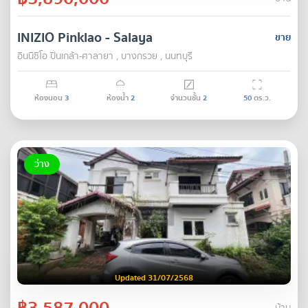
INIZIO Pinklao - Salaya
ขาย
อินนิซิโอ ปิ่นเกล้า-ศาลายา , บางกรวย , นนทบุรี
ห้องนอน
3
ห้องน้ำ
2
จำนวนชั้น
2
50
ตร.ว.
ว่าง
Updated 31/07/2568
฿3,587,000