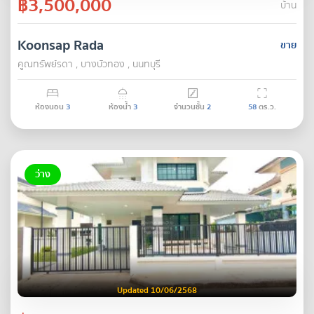
฿3,500,000
บ้าน
Koonsap Rada
ขาย
คูณทรัพย์รดา , บางบัวทอง , นนทบุรี
ห้องนอน
3
ห้องน้ำ
3
จำนวนชั้น
2
58
ตร.ว.
ว่าง
Updated 10/06/2568