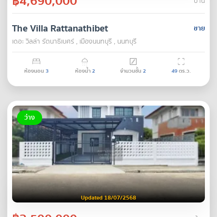
฿4,690,000
บ้าน
The Villa Rattanathibet
ขาย
เดอะ วิลล่า รัตนาธิเบศร์ , เมืองนนทบุรี , นนทบุรี
ห้องนอน
3
ห้องน้ำ
2
จำนวนชั้น
2
49
ตร.ว.
ว่าง
Updated 18/07/2568