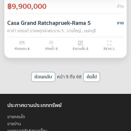
฿9,900,000
บ้าน
Casa Grand Ratchapruek-Rama 5
ขาย
คาซ่า แกรนด์ ราชพฤกษ์-พระราม 5 , บางใหญ่ , นนทบุรี
ห้องนอน
4
ห้องน้ำ
3
จำนวนชั้น
2
53
ตร.ว.
ย้อนกลับ
หน้า 9 ถึง 68
ถัดไป
ประกาศตามประเภททรัพย์
ขายคอนโด
ขายบ้าน