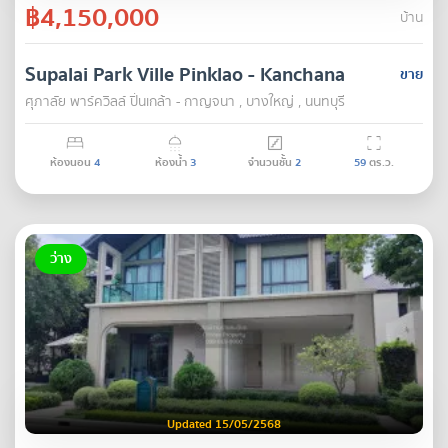
฿4,150,000
บ้าน
Supalai Park Ville Pinklao - Kanchana
ขาย
ศุภาลัย พาร์ควิลล์ ปิ่นเกล้า - กาญจนา , บางใหญ่ , นนทบุรี
ห้องนอน
4
ห้องน้ำ
3
จำนวนชั้น
2
59
ตร.ว.
ว่าง
Updated 15/05/2568