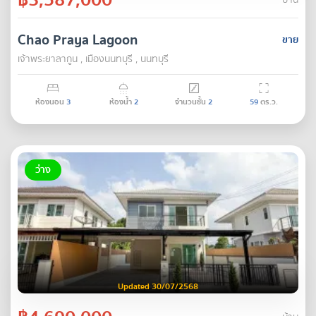
บ้าน
Chao Praya Lagoon
ขาย
เจ้าพระยาลากูน , เมืองนนทบุรี , นนทบุรี
ห้องนอน
3
ห้องน้ำ
2
จำนวนชั้น
2
59
ตร.ว.
ว่าง
Updated 30/07/2568