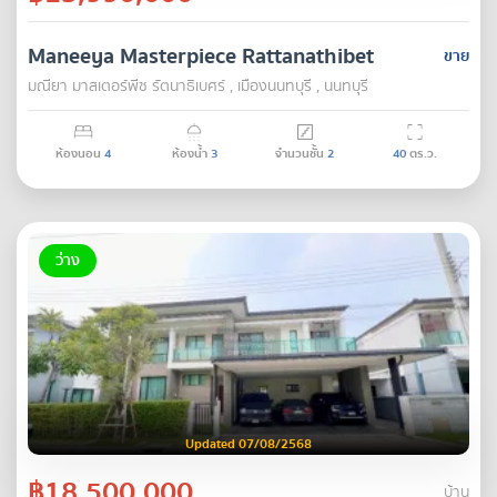
Maneeya Masterpiece Rattanathibet
ขาย
มณียา มาสเตอร์พีซ รัตนาธิเบศร์ , เมืองนนทบุรี , นนทบุรี
ห้องนอน
4
ห้องน้ำ
3
จำนวนชั้น
2
40
ตร.ว.
ว่าง
Updated 07/08/2568
฿18,500,000
บ้าน