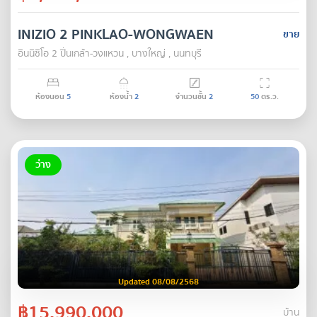
INIZIO 2 PINKLAO-WONGWAEN
ขาย
อินนิซิโอ 2 ปิ่นเกล้า-วงแหวน , บางใหญ่ , นนทบุรี
ห้องนอน
5
ห้องน้ำ
2
จำนวนชั้น
2
50
ตร.ว.
ว่าง
Updated 08/08/2568
฿15,990,000
บ้าน