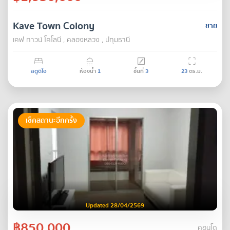
Kave Town Colony
ขาย
เคฟ ทาวน์ โคโลนี , คลองหลวง , ปทุมธานี
สตูดิโอ
ห้องน้ำ
1
ชั้นที่
3
23
ตร.ม.
เช็คสถานะอีกครั้ง
Updated 28/04/2569
฿850,000
คอนโด