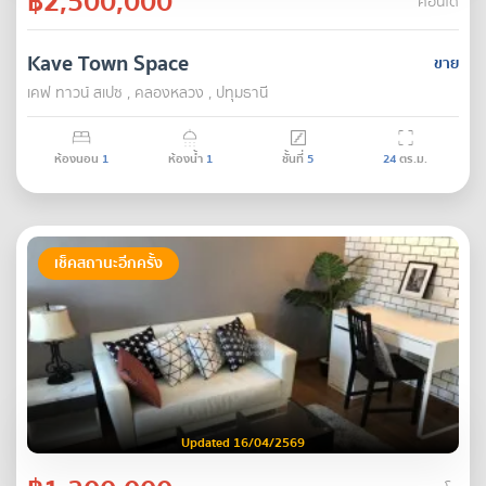
฿2,500,000
คอนโด
Kave Town Space
ขาย
เคฟ ทาวน์ สเปซ , คลองหลวง , ปทุมธานี
ห้องนอน
1
ห้องน้ำ
1
ชั้นที่
5
24
ตร.ม.
เช็คสถานะอีกครั้ง
Updated 16/04/2569