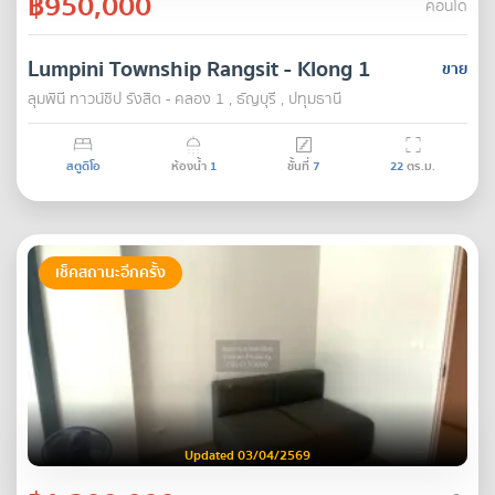
฿950,000
คอนโด
Lumpini Township Rangsit - Klong 1
ขาย
ลุมพินี ทาวน์ชิป รังสิต - คลอง 1 , ธัญบุรี , ปทุมธานี
สตูดิโอ
ห้องน้ำ
1
ชั้นที่
7
22
ตร.ม.
เช็คสถานะอีกครั้ง
Updated 03/04/2569