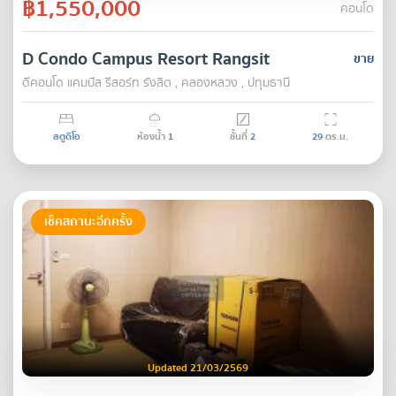
฿1,550,000
คอนโด
D Condo Campus Resort Rangsit
ขาย
ดีคอนโด แคมปัส รีสอร์ท รังสิต , คลองหลวง , ปทุมธานี
สตูดิโอ
ห้องน้ำ
1
ชั้นที่
2
29
ตร.ม.
เช็คสถานะอีกครั้ง
Updated 21/03/2569