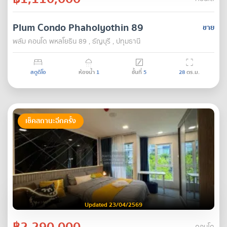
Plum Condo Phaholyothin 89
ขาย
พลัม คอนโด พหลโยธิน 89 , ธัญบุรี , ปทุมธานี
สตูดิโอ
ห้องน้ำ
1
ชั้นที่
5
28
ตร.ม.
เช็คสถานะอีกครั้ง
Updated 23/04/2569
฿2,290,000