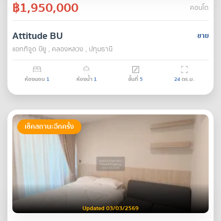
฿1,950,000
คอนโด
Attitude BU
ขาย
แอททิจูด บียู , คลองหลวง , ปทุมธานี
ห้องนอน
1
ห้องน้ำ
1
ชั้นที่
5
24
ตร.ม.
เช็คสถานะอีกครั้ง
Updated 03/03/2569