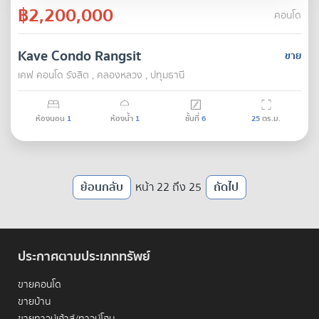
฿2,200,000
คอนโด
Kave Condo Rangsit
ขาย
เคฟ คอนโด รังสิต , คลองหลวง , ปทุมธานี
ห้องนอน
1
ห้องน้ำ
1
ชั้นที่
6
25
ตร.ม.
ย้อนกลับ
หน้า 22 ถึง 25
ถัดไป
ประกาศตามประเภททรัพย์
ขายคอนโด
ขายบ้าน