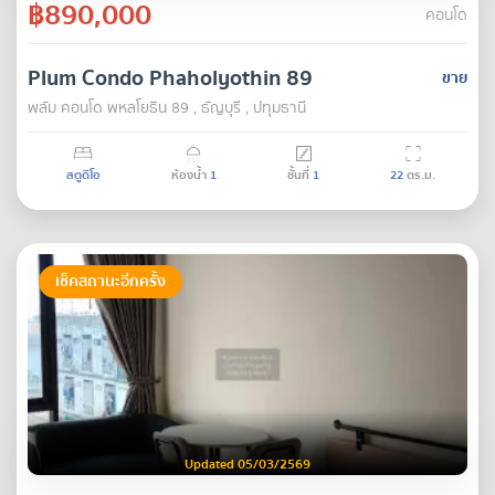
฿890,000
คอนโด
Plum Condo Phaholyothin 89
ขาย
พลัม คอนโด พหลโยธิน 89 , ธัญบุรี , ปทุมธานี
สตูดิโอ
ห้องน้ำ
1
ชั้นที่
1
22
ตร.ม.
เช็คสถานะอีกครั้ง
Updated 05/03/2569