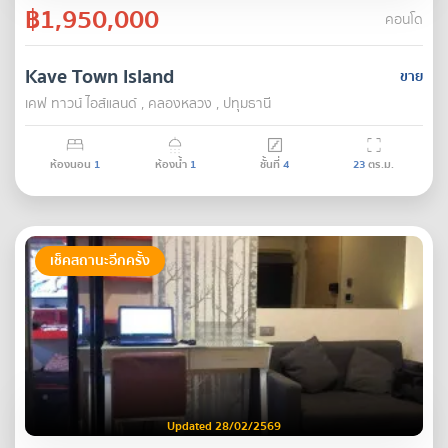
฿1,950,000
คอนโด
Kave Town Island
ขาย
เคฟ ทาวน์ ไอส์แลนด์ , คลองหลวง , ปทุมธานี
ห้องนอน
1
ห้องน้ำ
1
ชั้นที่
4
23
ตร.ม.
เช็คสถานะอีกครั้ง
Updated 28/02/2569