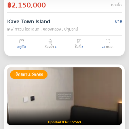
฿2,150,000
คอนโด
Kave Town Island
ขาย
เคฟ ทาวน์ ไอส์แลนด์ , คลองหลวง , ปทุมธานี
สตูดิโอ
ห้องน้ำ
1
ชั้นที่
5
22
ตร.ม.
เช็คสถานะอีกครั้ง
Updated 03/03/2569