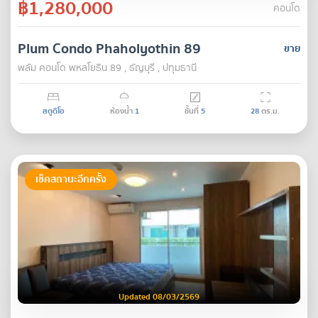
฿1,280,000
คอนโด
Plum Condo Phaholyothin 89
ขาย
พลัม คอนโด พหลโยธิน 89 , ธัญบุรี , ปทุมธานี
สตูดิโอ
ห้องน้ำ
1
ชั้นที่
5
28
ตร.ม.
เช็คสถานะอีกครั้ง
Updated 08/03/2569