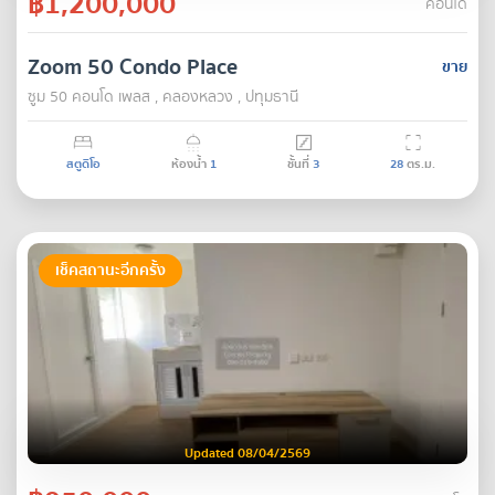
฿1,200,000
คอนโด
Zoom 50 Condo Place
ขาย
ซูม 50 คอนโด เพลส , คลองหลวง , ปทุมธานี
สตูดิโอ
ห้องน้ำ
1
ชั้นที่
3
28
ตร.ม.
เช็คสถานะอีกครั้ง
Updated 08/04/2569