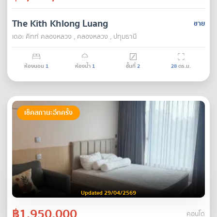
The Kith Khlong Luang
ขาย
เดอะ คิทท์ คลองหลวง , คลองหลวง , ปทุมธานี
ห้องนอน
1
ห้องน้ำ
1
ชั้นที่
2
28
ตร.ม.
เช็คสถานะอีกครั้ง
Updated 29/04/2569
฿1,950,000
คอนโด