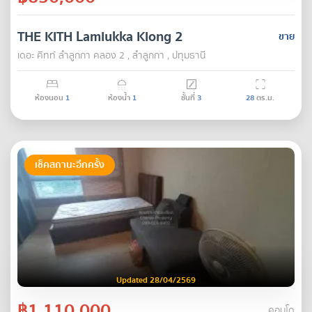
THE KITH Lamlukka Klong 2
ขาย
เดอะ คิทท์ ลำลูกกา คลอง 2 , ลำลูกกา , ปทุมธานี
ห้องนอน
1
ห้องน้ำ
1
ชั้นที่
3
28
ตร.ม.
เช็คสถานะอีกครั้ง
Updated 28/04/2569
฿1,110,000
คอนโด