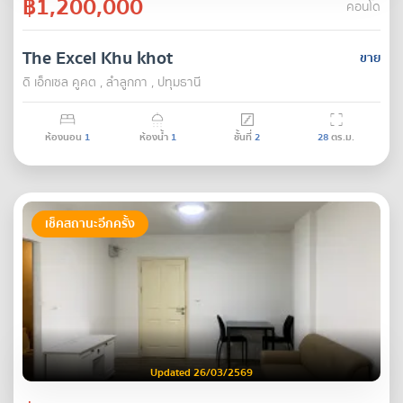
฿1,200,000
คอนโด
The Excel Khu khot
ขาย
ดิ เอ็กเซล คูคต , ลำลูกกา , ปทุมธานี
ห้องนอน
1
ห้องน้ำ
1
ชั้นที่
2
28
ตร.ม.
เช็คสถานะอีกครั้ง
Updated 26/03/2569